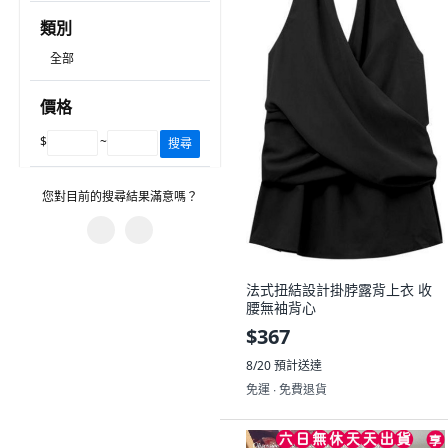
類別
全部
價格
$
~
搜尋
您對目前的搜尋結果滿意嗎？
您遇到什麼問題？
法式扭結設計掛脖露背上衣 收
篩選沒有幫助。
腰無袖背心
$367
建議的搜尋字詞沒有幫助。
8/20
預計送達
有不相關的產品。
免運 ∙ 免費退貨
圖片或資訊不正確。