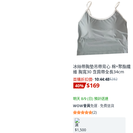
冰絲帶胸墊吊帶背心 棉+聚酯纖
維 胸寬30 含肩帶全長34cm
首購折扣價
·
10:44:47
$282
$169
40
%
明天 8/9 (日)
預計送達
WOW會員
免運 ∙ 免費退貨
(
2
)