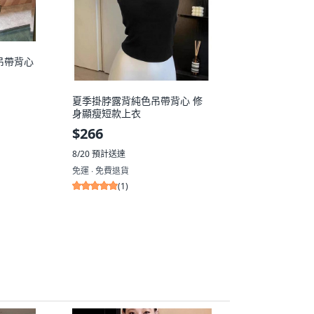
吊帶背心
夏季掛脖露背純色吊帶背心 修
身顯瘦短款上衣
$266
8/20
預計送達
免運 ∙ 免費退貨
(
1
)