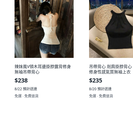
辣妹風V領木耳邊掛脖露背修身
吊帶背心 削肩掛脖背心
無袖吊帶背心
修身性感氣質無袖上衣
$238
$235
8/22
預計送達
8/20
預計送達
免運 ∙ 免費退貨
免運 ∙ 免費退貨