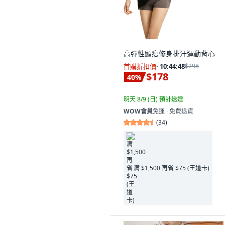
高彈性顯瘦修身排汗運動背心
首購折扣價
·
10:44:47
$298
$178
40
%
明天 8/9 (日)
預計送達
WOW會員
免運 ∙ 免費退貨
(
34
)
满 $1,500 再省 $75 (王道卡)