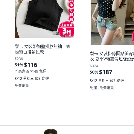
梨卡 女裝帶胸墊掛脖無袖上衣
簡約百搭多色款
梨卡 女裝掛脖圓點美背
衣 夏季V領露背短版設
$238
$116
51
%
$374
$187
同商家滿 $149 免運
50
%
8/12 星期三
預計送達
8/12 星期三
預計送達
免費退貨
免運 ∙ 免費退貨