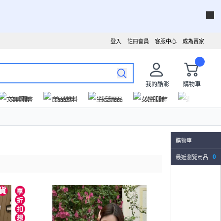
登入
註冊會員
客服中心
成為賣家
我的酷澎
購物車
文具圖書
食品飲料
生活用品
女性服飾
運動戶外
購物車
最近瀏覽商品
0