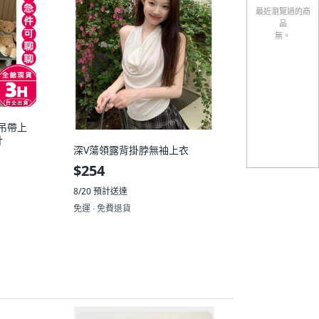
最近瀏覽過的商
品
無。
吊帶上
計
深V蕩領露背掛脖無袖上衣
$254
8/20
預計送達
免運 ∙ 免費退貨