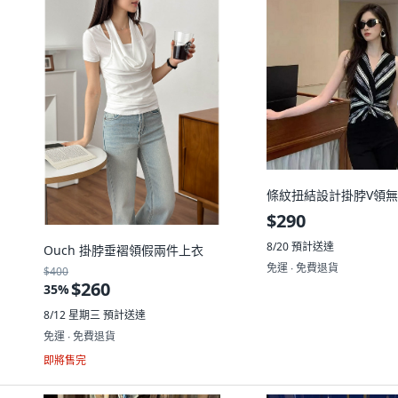
條紋扭結設計掛脖V領
$290
8/20
預計送達
Ouch 掛脖垂褶領假兩件上衣
免運 ∙ 免費退貨
$400
$260
35
%
8/12 星期三
預計送達
免運 ∙ 免費退貨
即將售完