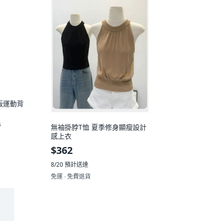
版運動背
4
無袖掛脖T恤 夏季修身顯瘦設計
感上衣
$362
王道卡)
8/20
預計送達
免運 ∙ 免費退貨