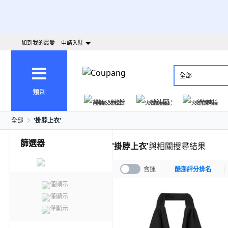
加到我的最愛
申請入駐
全部
類別
爸氣父親節
火箭速配
火箭跨境
全部
'
掛脖上衣
'
篩選器
'
掛脖上衣
'
與相關搜尋結果
含運
酷澎評分排名
僅顯示
僅顯示
僅顯示