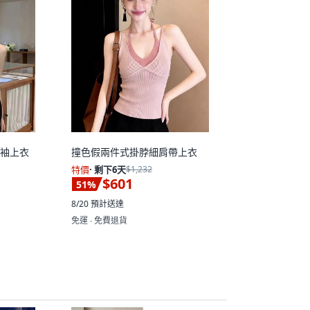
無袖上衣
撞色假兩件式掛脖細肩帶上衣
特價
·
剩下6天
$1,232
$601
51
%
8/20
預計送達
免運 ∙ 免費退貨