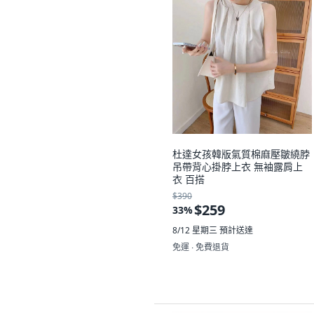
杜達女孩韓版氣質棉麻壓皺繞脖
吊帶背心掛脖上衣 無袖露肩上
衣 百搭
$390
$259
33
%
8/12 星期三
預計送達
免運 ∙ 免費退貨