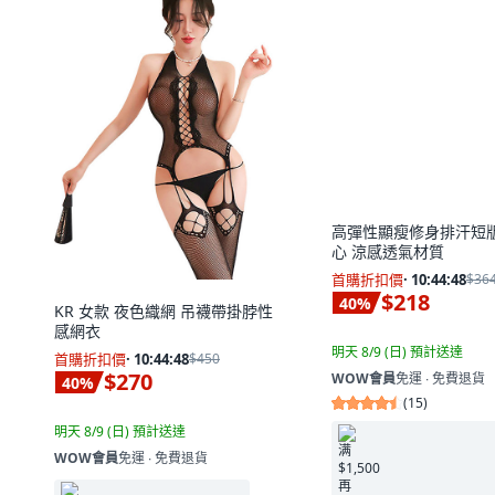
高彈性顯瘦修身排汗短
心 涼感透氣材質
首購折扣價
·
10:44:47
$36
$218
40
%
明天 8/9 (日)
預計送達
WOW會員
免運 ∙ 免費退貨
(
15
)
KR 女款 夜色織網 吊襪帶掛脖性
感網衣
满 $1,500 再省 $75 (
首購折扣價
·
10:44:47
$450
$270
40
%
明天 8/9 (日)
預計送達
WOW會員
免運 ∙ 免費退貨
$10 酷澎幣回饋