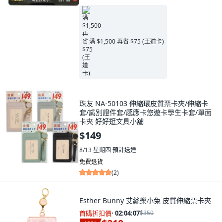
满 $1,500 再省 $75 (王道卡)
珠友 NA-50103 伸縮環皮質票卡夾/伸縮卡
套/識別證件套/感應卡悠遊卡學生卡套/單面
卡夾 好好逛文具小舖
$149
8/13 星期四
預計送達
免費退貨
(
2
)
Esther Bunny 艾絲樂小兔 皮質伸縮票卡夾
首購折扣價
·
02:04:05
$350