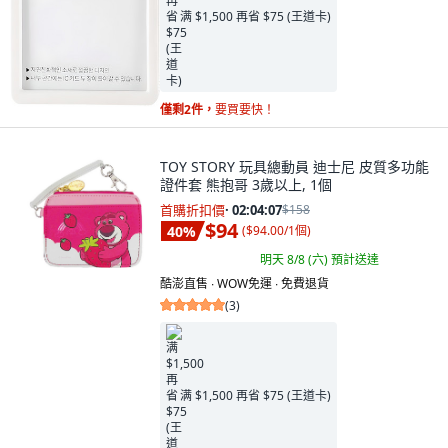
满 $1,500 再省 $75 (王道卡)
僅剩2件，
要買要快！
TOY STORY 玩具總動員 迪士尼 皮質多功能
證件套 熊抱哥 3歲以上, 1個
首購折扣價
·
02:04:05
$158
$94
40
%
(
$94.00/1個
)
明天 8/8 (六)
預計送達
酷澎直售 ∙ WOW免運 ∙ 免費退貨
(
3
)
满 $1,500 再省 $75 (王道卡)