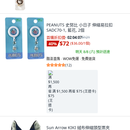
PEANUTS 史努比 小日子 伸縮易拉扣
SADC70-1, 藍花, 2個
首購折扣價
·
02:04:05
$121
$72
40
%
(
$36.00/1個
)
明天 8/8 (六)
預計送達
酷澎直售 ∙ WOW免運 ∙ 免費退貨
(
12
)
满 $1,500 再省 $75 (王道卡)
Sun Arrow KIKI 絨布伸縮頭型票夾