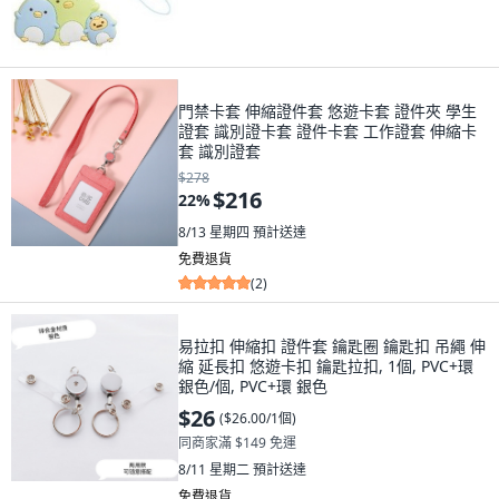
門禁卡套 伸縮證件套 悠遊卡套 證件夾 學生
證套 識別證卡套 證件卡套 工作證套 伸縮卡
套 識別證套
$278
$216
22
%
8/13 星期四
預計送達
免費退貨
(
2
)
易拉扣 伸縮扣 證件套 鑰匙圈 鑰匙扣 吊繩 伸
縮 延長扣 悠遊卡扣 鑰匙拉扣, 1個, PVC+環
銀色/個, PVC+環 銀色
$26
(
$26.00/1個
)
同商家滿 $149 免運
8/11 星期二
預計送達
免費退貨