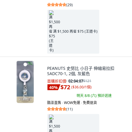
(
29
)
满 $1,500 再省 $75 (王道卡)
PEANUTS 史努比 小日子 伸縮易拉扣
SADC70-1, 2個, 灰藍色
首購折扣價
·
02:04:05
$121
$72
40
%
(
$36.00/1個
)
明天 8/8 (六)
預計送達
酷澎直售 ∙ WOW免運 ∙ 免費退貨
(
11
)