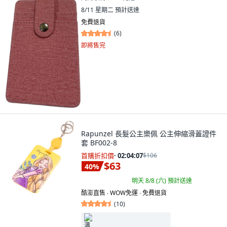
8/11 星期二
預計送達
免費退貨
(
6
)
即將售完
Rapunzel 長髮公主樂佩 公主伸縮滑蓋證件
套 BF002-8
首購折扣價
·
02:04:05
$106
$63
40
%
明天 8/8 (六)
預計送達
酷澎直售 ∙ WOW免運 ∙ 免費退貨
(
10
)