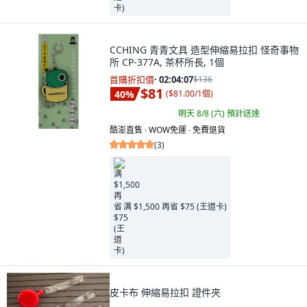
CCHING 青青文具 造型伸縮易拉扣 怪奇事物
所 CP-377A, 茶杯所長, 1個
首購折扣價
·
02:04:05
$136
$81
40
%
(
$81.00/1個
)
明天 8/8 (六)
預計送達
酷澎直售 ∙ WOW免運 ∙ 免費退貨
(
3
)
满 $1,500 再省 $75 (王道卡)
皮卡布 伸縮易拉扣 證件夾