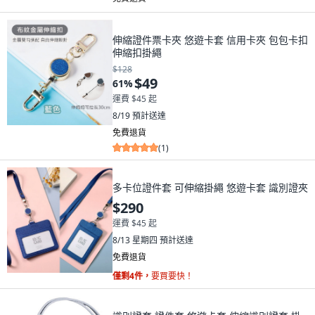
伸縮證件票卡夾 悠遊卡套 信用卡夾 包包卡扣
伸縮扣掛繩
$128
$49
61
%
運費 $45 起
8/19
預計送達
免費退貨
(
1
)
多卡位證件套 可伸縮掛繩 悠遊卡套 識別證夾
$290
運費 $45 起
8/13 星期四
預計送達
免費退貨
僅剩4件，
要買要快！