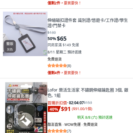
僅剩2件，
要買要快！
伸縮磁扣證件套 識別證/悠遊卡/工作證/學生
證/門禁卡
$130
$65
50
%
同商家滿 $149 免運
8/11 星期二
預計送達
免費退貨
(
8
)
僅剩4件，
要買要快！
Lofor 樂活生活家 不鏽鋼伸縮鑰匙圈 3個, 銀
色, 1組
首購折扣價
·
02:04:05
$153
$91
40
%
(
$91.00/1個
)
明天 8/8 (六)
預計送達
酷澎直售 ∙ WOW免運 ∙ 免費退貨
(
7
)