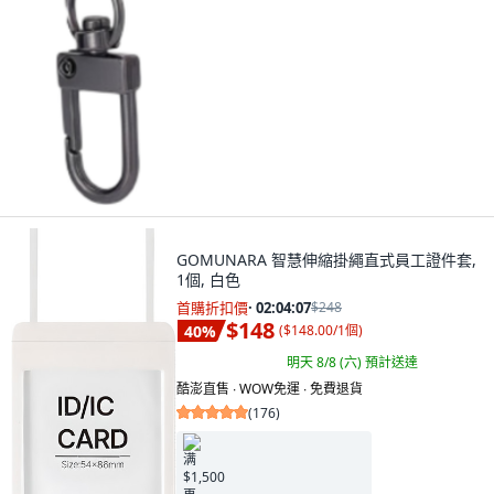
GOMUNARA 智慧伸縮掛繩直式員工證件套,
1個, 白色
首購折扣價
·
02:04:05
$248
$148
40
%
(
$148.00/1個
)
明天 8/8 (六)
預計送達
酷澎直售 ∙ WOW免運 ∙ 免費退貨
(
176
)