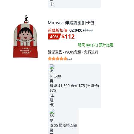
Miravivi 伸縮鑰匙扣卡包
首購折扣價
·
02:04:05
$188
$112
40
%
明天 8/8 (六)
預計送達
酷澎直售 ∙ WOW免運 ∙ 免費退貨
(
4
)
满 $1,500 再省 $75 (王道卡)
$5 酷澎幣回饋