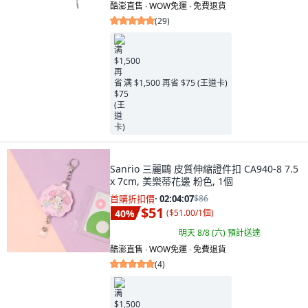
酷澎直售 ∙ WOW免運 ∙ 免費退貨
(
29
)
满 $1,500 再省 $75 (王道卡)
Sanrio 三麗鷗 皮質伸縮證件扣 CA940-8 7.5
x 7cm, 美樂蒂花邊 粉色, 1個
首購折扣價
·
02:04:05
$86
$51
40
%
(
$51.00/1個
)
明天 8/8 (六)
預計送達
酷澎直售 ∙ WOW免運 ∙ 免費退貨
(
4
)