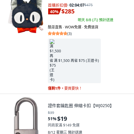
首購折扣價
·
02:04:05
$475
$285
40
%
明天 8/8 (六)
預計送達
酷澎直售 ∙ WOW免運 ∙ 免費退貨
(
3
)
满 $1,500 再省 $75 (王道卡)
僅剩1件，
要買要快！
證件套鑰匙圈 伸縮卡扣【WJ0250】
$39
$19
51
%
同商家滿 $149 免運
8/12 星期三
預計送達