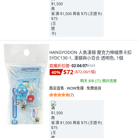
满 $1,500 再省 $75 (王道卡)
HANGYODON 人魚漢頓 壓克力伸縮票卡扣
SYDC130-1, 漢頓與小百合 透明色, 1個
首購折扣價
·
02:04:05
$121
$72
40
%
(
$72.00/1個
)
明天 8/8 (六)
預計送達
酷澎直售 ∙ WOW免運 ∙ 免費退貨
(
7
)
满 $1,500 再省 $75 (王道卡)