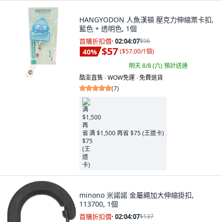
HANGYODON 人魚漢頓 壓克力伸縮票卡扣,
藍色 + 透明色, 1個
首購折扣價
·
02:04:05
$96
$57
40
%
(
$57.00/1個
)
明天 8/8 (六)
預計送達
酷澎直售 ∙ WOW免運 ∙ 免費退貨
(
7
)
满 $1,500 再省 $75 (王道卡)
minono 米諾諾 金屬繩加大伸縮掛扣,
113700, 1個
首購折扣價
·
02:04:05
$137