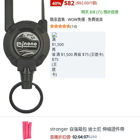
$82
40
%
(
$82.00/1個
)
明天 8/8 (六)
預計送達
酷澎直售 ∙ WOW免運 ∙ 免費退貨
(
14
)
满 $1,500 再省 $75 (王道卡)
stronger 自強箱包 迪士尼 伸縮證件帶
首購折扣價
·
02:04:05
$259