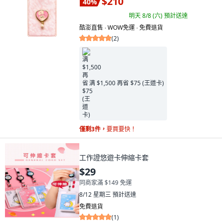
$210
40
%
明天 8/8 (六)
預計送達
酷澎直售 ∙ WOW免運 ∙ 免費退貨
(
2
)
满 $1,500 再省 $75 (王道卡)
僅剩3件，
要買要快！
工作證悠遊卡伸縮卡套
$29
同商家滿 $149 免運
8/12 星期三
預計送達
免費退貨
(
1
)