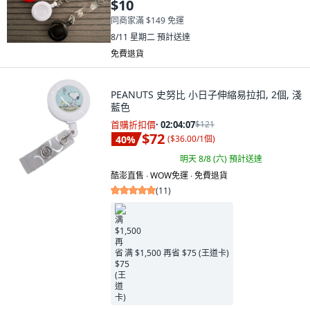
$10
同商家滿 $149 免運
8/11 星期二
預計送達
免費退貨
PEANUTS 史努比 小日子伸縮易拉扣, 2個, 淺
藍色
首購折扣價
·
02:04:05
$121
$72
40
%
(
$36.00/1個
)
明天 8/8 (六)
預計送達
酷澎直售 ∙ WOW免運 ∙ 免費退貨
(
11
)
满 $1,500 再省 $75 (王道卡)