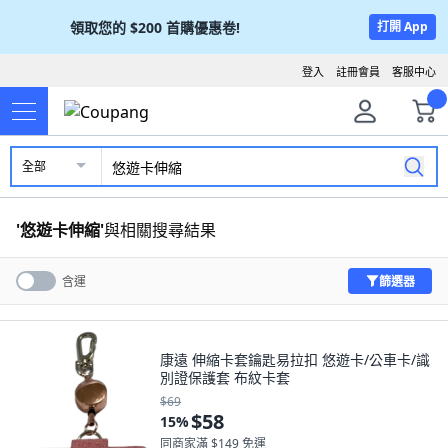
領取您的
$200
首購優惠卷!
打開 App
登入
註冊會員
客服中心
全部
'
悠遊卡伸縮
'
與相關搜尋結果
篩選器
含運
康遠 伸縮卡套鑰匙易拉扣 悠遊卡/公車卡/識
別證保護套 布紋卡套
$69
$58
15
%
同商家滿 $149 免運