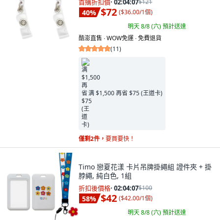
首購折扣價
·
02:04:05
$121
$72
40
%
(
$36.00/1個
)
明天 8/8 (六)
預計送達
酷澎直售 ∙ WOW免運 ∙ 免費退貨
(
11
)
满 $1,500 再省 $75 (王道卡)
僅剩2件，
要買要快！
Timo 戀夏花漾 卡片吊牌掛繩組 證件夾 + 掛
脖繩, 純白色, 1組
折扣後價格
·
02:04:05
$100
$42
58
%
(
$42.00/1個
)
明天 8/8 (六)
預計送達