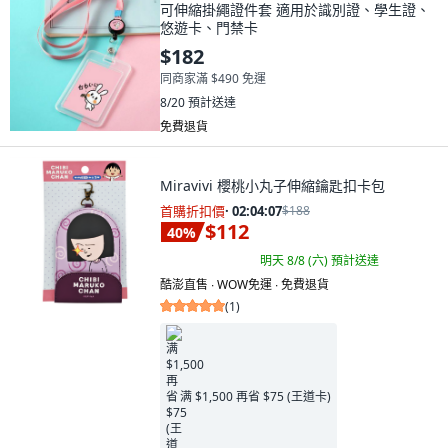
可伸縮掛繩證件套 適用於識別證、學生證、
悠遊卡、門禁卡
$182
同商家滿 $490 免運
8/20
預計送達
免費退貨
Miravivi 櫻桃小丸子伸縮鑰匙扣卡包
首購折扣價
·
02:04:05
$188
$112
40
%
明天 8/8 (六)
預計送達
酷澎直售 ∙ WOW免運 ∙ 免費退貨
(
1
)
满 $1,500 再省 $75 (王道卡)