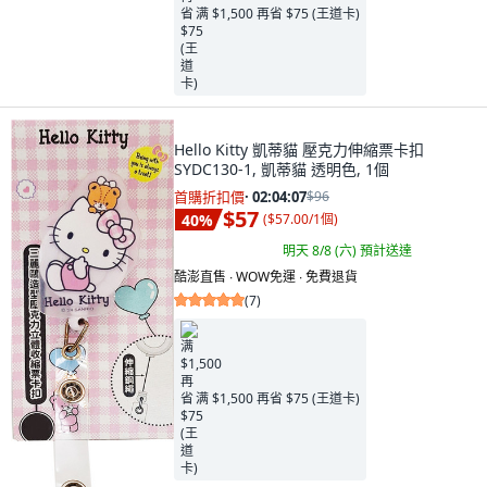
满 $1,500 再省 $75 (王道卡)
Hello Kitty 凱蒂貓 壓克力伸縮票卡扣
SYDC130-1, 凱蒂貓 透明色, 1個
首購折扣價
·
02:04:05
$96
$57
40
%
(
$57.00/1個
)
明天 8/8 (六)
預計送達
酷澎直售 ∙ WOW免運 ∙ 免費退貨
(
7
)
满 $1,500 再省 $75 (王道卡)