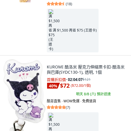
(
18
)
满 $1,500 再省 $75 (王道卡)
KUROMI 酷洛米 壓克力伸縮票卡扣-酷洛米
與巴庫(SYDC130-1), 透明, 1個
首購折扣價
·
02:04:05
$121
$72
40
%
(
$72.00/1個
)
明天 8/8 (六)
預計送達
酷澎直售 ∙ WOW免運 ∙ 免費退貨
(
7
)