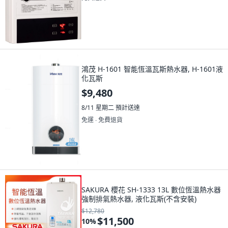
鴻茂 H-1601 智能恆溫瓦斯熱水器, H-1601液
化瓦斯
$9,480
8/11 星期二
預計送達
免運 ∙ 免費退貨
SAKURA 櫻花 SH-1333 13L 數位恆溫熱水器
強制排氣熱水器, 液化瓦斯(不含安裝)
$12,780
$11,500
10
%