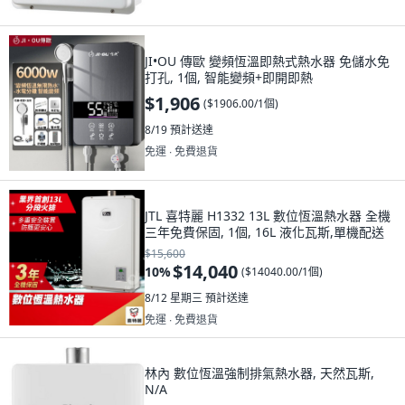
JI•OU 傳歐 變頻恆溫即熱式熱水器 免儲水免
打孔, 1個, 智能變頻+即開即熱
$1,906
(
$1906.00/1個
)
8/19
預計送達
免運 ∙ 免費退貨
JTL 喜特麗 H1332 13L 數位恆溫熱水器 全機
三年免費保固, 1個, 16L 液化瓦斯,單機配送
$15,600
$14,040
10
%
(
$14040.00/1個
)
8/12 星期三
預計送達
免運 ∙ 免費退貨
林內 數位恆溫強制排氣熱水器, 天然瓦斯,
N/A