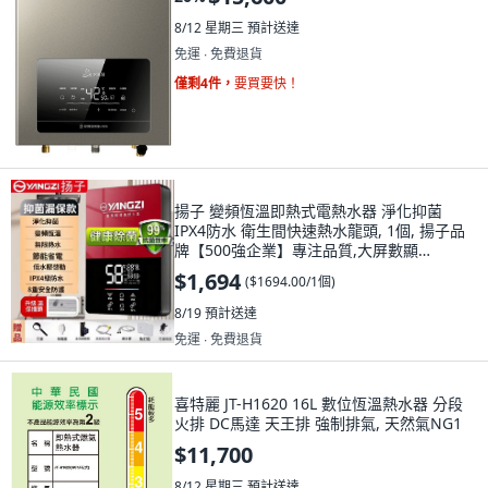
8/12 星期三
預計送達
免運 ∙ 免費退貨
僅剩4件，
要買要快！
揚子 變頻恆溫即熱式電熱水器 淨化抑菌
IPX4防水 衛生間快速熱水龍頭, 1個, 揚子品
牌【500強企業】專注品質,大屏數顯
【5500W紅】省電節能 三秒, 5500W紅
$1,694
(
$1694.00/1個
)
8/19
預計送達
免運 ∙ 免費退貨
喜特麗 JT-H1620 16L 數位恆溫熱水器 分段
火排 DC馬達 天王排 強制排氣, 天然氣NG1
$11,700
8/12 星期三
預計送達