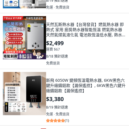
8/19
預計送達
免運 ∙ 免費退貨
天然瓦斯熱水器【台灣發貨】燃氣熱水器 即
熱式 家用 廚房熱水器智能恆溫 燃氣熱水器
天然氣煤氣液化氣 電池款恆溫低水壓, 熱水器
液化氣10升
$2,499
運費 $67
8/18
預計送達
免費退貨
新飛 6050W 變頻恆溫電熱水器, 6KW黑色六
鍵升級鑄鋁款【漏保遙控】, 6KW黑色六鍵升
級鑄鋁款【漏保遙控】
$3,380
8/19
預計送達
免運 ∙ 免費退貨
(
1
)