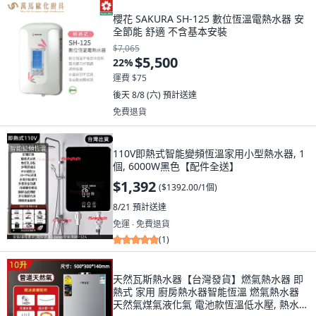
櫻花 SAKURA SH-125 數位恆溫電熱水器 安
全節能 舒適 不含基本安裝
$7,065
$5,500
22
%
運費 $75
後天 8/8 (六)
預計送達
免費退貨
110V即熱式智能變頻恆溫家用小型熱水器, 1
個, 6000W黑色【配件全送】
$1,392
(
$1392.00/1個
)
8/21
預計送達
免運 ∙ 免費退貨
(
1
)
天然瓦斯熱水器【台灣發貨】燃氣熱水器 即
熱式 家用 廚房熱水器智能恆溫 燃氣熱水器
天然氣煤氣液化氣 電池款恆溫低水壓, 熱水器