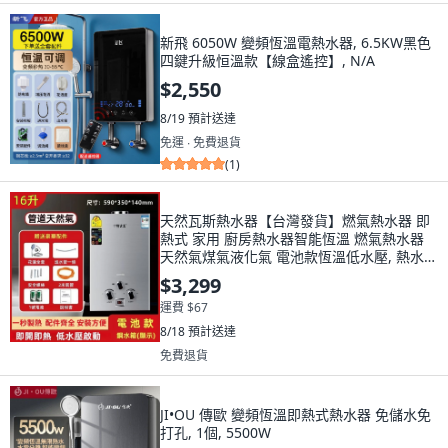
新飛 6050W 變頻恆溫電熱水器, 6.5KW黑色
四鍵升級恒溫款【線盒遙控】, N/A
$2,550
8/19
預計送達
免運 ∙ 免費退貨
(
1
)
天然瓦斯熱水器【台灣發貨】燃氣熱水器 即
熱式 家用 廚房熱水器智能恆溫 燃氣熱水器
天然氣煤氣液化氣 電池款恆溫低水壓, 熱水器
液化氣16升
$3,299
運費 $67
8/18
預計送達
免費退貨
JI•OU 傳歐 變頻恆溫即熱式熱水器 免儲水免
打孔, 1個, 5500W