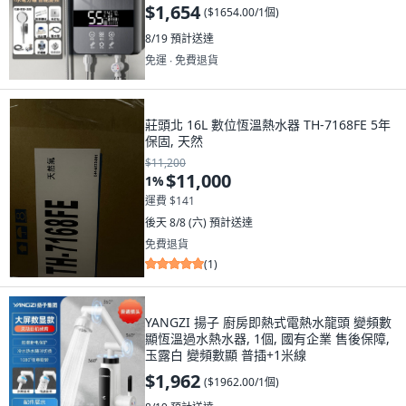
$1,654
(
$1654.00/1個
)
8/19
預計送達
免運 ∙ 免費退貨
莊頭北 16L 數位恆溫熱水器 TH-7168FE 5年
保固, 天然
$11,200
$11,000
1
%
運費 $141
後天 8/8 (六)
預計送達
免費退貨
(
1
)
YANGZI 揚子 廚房即熱式電熱水龍頭 變頻數
顯恆溫過水熱水器, 1個, 國有企業 售後保障,
玉露白 變頻數顯 普插+1米線
$1,962
(
$1962.00/1個
)