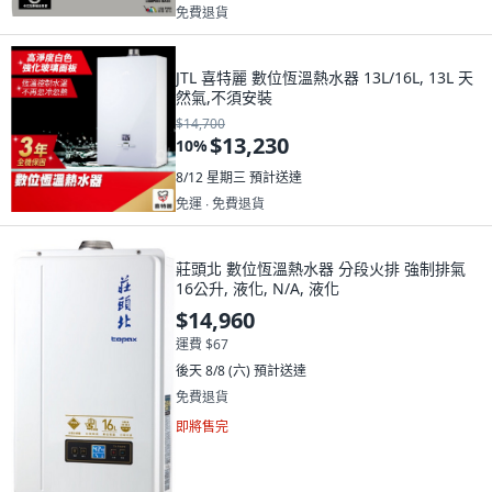
免費退貨
JTL 喜特麗 數位恆溫熱水器 13L/16L, 13L 天
然氣,不須安裝
$14,700
$13,230
10
%
8/12 星期三
預計送達
免運 ∙ 免費退貨
莊頭北 數位恆溫熱水器 分段火排 強制排氣
16公升, 液化, N/A, 液化
$14,960
運費 $67
後天 8/8 (六)
預計送達
免費退貨
即將售完