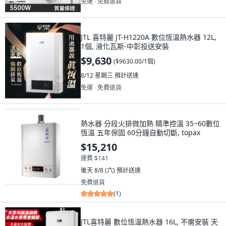
免運 ∙ 免費退貨
JTL 喜特麗 JT-H1220A 數位恆溫熱水器 12L,
1個, 液化瓦斯-中彰投送安裝
$9,630
(
$9630.00/1個
)
8/12 星期三
預計送達
免運 ∙ 免費退貨
熱水器 分段火排微加熱 精準控溫 35~60數位
恆溫 五年保固 60分鐘自動切斷, topax
$15,210
運費 $141
後天 8/8 (六)
預計送達
免費退貨
(
1
)
JTL喜特麗 數位恆溫熱水器 16L, 不需安裝 天