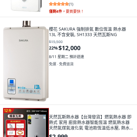
(
1
)
僅剩4件，
要買要快！
櫻花 SAKURA 強制排氣 數位恆溫 熱水器
13L 不含安裝, SH1333 天然瓦斯NG
$15,500
$12,000
22
%
8/11 星期二
預計送達
免運 ∙ 免費退貨
天然瓦斯熱水器【台灣發貨】燃氣熱水器 即
熱式 家用 廚房熱水器智能恆溫 燃氣熱水器
天然氣煤氣液化氣 電池款恆溫低水壓, 熱水器
液化氣12升
$2,999