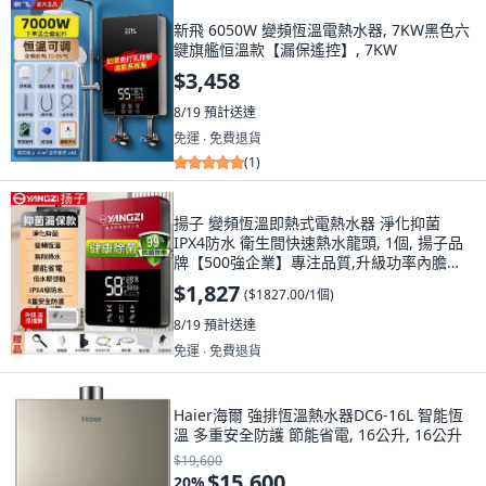
新飛 6050W 變頻恆溫電熱水器, 7KW黑色六
鍵旗艦恒溫款【漏保遙控】, 7KW
$3,458
8/19
預計送達
免運 ∙ 免費退貨
(
1
)
揚子 變頻恆溫即熱式電熱水器 淨化抑菌
IPX4防水 衛生間快速熱水龍頭, 1個, 揚子品
牌【500強企業】專注品質,升級功率內膽
【6050W紅】四季通用, N/A
$1,827
(
$1827.00/1個
)
8/19
預計送達
免運 ∙ 免費退貨
Haier海爾 強排恆溫熱水器DC6-16L 智能恆
溫 多重安全防護 節能省電, 16公升, 16公升
$19,600
$15,600
20
%