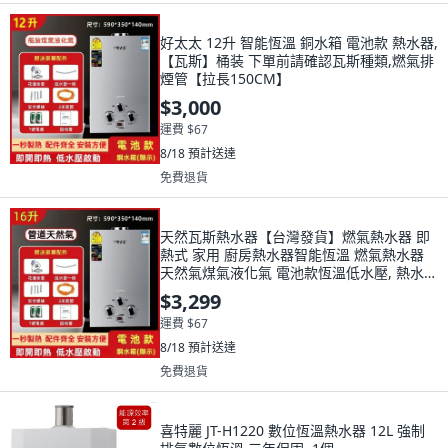
好太太 12升 智能恆溫 銅水箱 電池款 熱水器,
【瓦斯】桶装 下單前請確認瓦斯種類,燃氣排
煙管【拉長150CM】
$3,000
運費 $67
8/18
預計送達
免費退貨
天然瓦斯熱水器【台灣發貨】燃氣熱水器 即
熱式 家用 廚房熱水器智能恆溫 燃氣熱水器
天然氣煤氣液化氣 電池款恆溫低水壓, 熱水器
天然氣16升
$3,299
運費 $67
8/18
預計送達
免費退貨
喜特麗 JT-H1220 數位恆溫熱水器 12L 強制