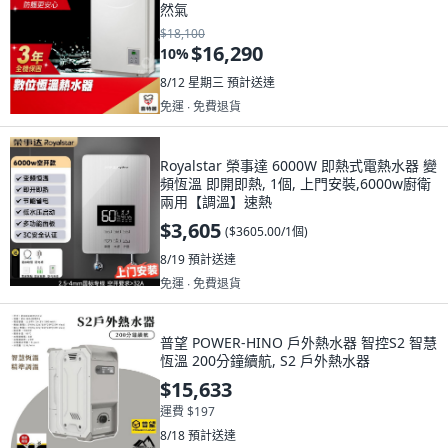
然氣
$18,100
$16,290
10
%
8/12 星期三
預計送達
免運 ∙ 免費退貨
Royalstar 榮事達 6000W 即熱式電熱水器 變
頻恆溫 即開即熱, 1個, 上門安裝,6000w廚衛
兩用【調溫】速熱
$3,605
(
$3605.00/1個
)
8/19
預計送達
免運 ∙ 免費退貨
普望 POWER-HINO 戶外熱水器 智控S2 智慧
恆溫 200分鐘續航, S2 戶外熱水器
$15,633
運費 $197
8/18
預計送達