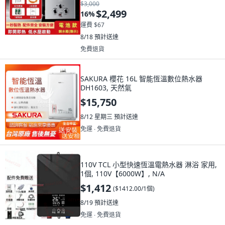
天然氣10升
$3,000
$2,499
16
%
運費 $67
8/18
預計送達
免費退貨
SAKURA 櫻花 16L 智能恆溫數位熱水器
DH1603, 天然氣
$15,750
8/12 星期三
預計送達
免運 ∙ 免費退貨
110V TCL 小型快速恆溫電熱水器 淋浴 家用,
1個, 110V【6000W】, N/A
$1,412
(
$1412.00/1個
)
8/19
預計送達
免運 ∙ 免費退貨