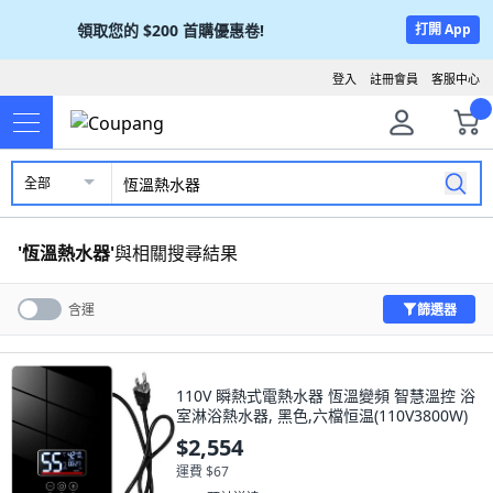
領取您的
$200
首購優惠卷!
打開 App
登入
註冊會員
客服中心
全部
'
恆溫熱水器
'
與相關搜尋結果
篩選器
含運
110V 瞬熱式電熱水器 恆溫變頻 智慧溫控 浴
室淋浴熱水器, 黑色,六檔恒温(110V3800W)
$2,554
運費 $67