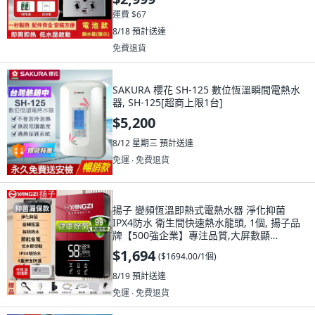
運費 $67
8/18
預計送達
免費退貨
SAKURA 櫻花 SH-125 數位恆溫瞬間電熱水
器, SH-125[超商上限1台]
$5,200
8/12 星期三
預計送達
免運 ∙ 免費退貨
揚子 變頻恆溫即熱式電熱水器 淨化抑菌
IPX4防水 衛生間快速熱水龍頭, 1個, 揚子品
牌【500強企業】專注品質,大屏數顯
【5500W黑】省電節能 三秒, 5500W黑
$1,694
(
$1694.00/1個
)
8/19
預計送達
免運 ∙ 免費退貨