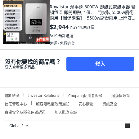
Royalstar 榮事達 6000W 即熱式電熱水器 變
頻恆溫 即開即熱, 1個, 上門安裝,5500w廚衛
兩用【漏保調溫】, 5500w廚衛兩用,上門安
裝,漏保調溫
$2,944
(
$2944.00/1個
)
8/19
預計送達
免運 ∙ 免費退貨
沒有你要找的商品嗎？
登入
登入查看更多商品
Investor Relations
關於酷澎
Coupang使用者條款
退換貨政策
信任管理中心
顧客隱私權政策通知
安心購物
資訊安全
資訊安全及隱私保護認證
加入酷澎商城
Global Site