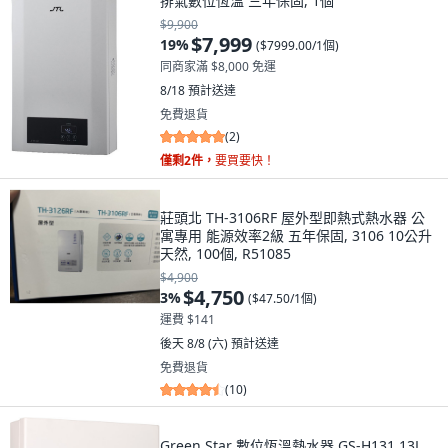
排氣數位恆溫 三年保固, 1個
$9,900
$7,999
19
%
(
$7999.00/1個
)
同商家滿 $8,000 免運
8/18
預計送達
免費退貨
(
2
)
僅剩2件，
要買要快！
莊頭北 TH-3106RF 屋外型即熱式熱水器 公
寓專用 能源效率2級 五年保固, 3106 10公升
天然, 100個, R51085
$4,900
$4,750
3
%
(
$47.50/1個
)
運費 $141
後天 8/8 (六)
預計送達
免費退貨
(
10
)
Green Star 數位恆溫熱水器 GS-H131 13L,