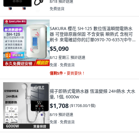
8/18
預計送達
免費退貨
SAKURA 櫻花 SH-125 數位恆溫瞬間電熱水
器 可登錄原廠保固 不含安裝 瞬熱式 含稅可
刷卡 來電確認你的訂單0970-70-6357(中午
休息), SH-125[超商上限1台]
$5,090
8/12 星期三
預計送達
免運 ∙ 免費退貨
僅剩5件，
要買要快！
揚子即熱式電熱水器 恆溫變頻 24H熱水 大水
量, 1個, 6000w
$1,708
(
$1708.00/1個
)
8/19
預計送達
免運 ∙ 免費退貨