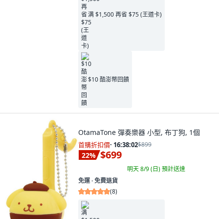
满 $1,500 再省 $75 (王道卡)
$10 酷澎幣回饋
OtamaTone 彈奏樂器 小型, 布丁狗, 1個
首購折扣價
·
16:38:00
$899
$699
22
%
明天 8/9 (日)
預計送達
免運 ∙ 免費退貨
(
8
)