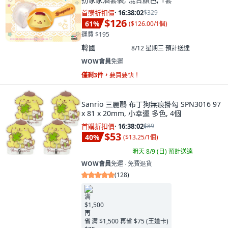
首購折扣價
·
16:38:00
$329
$126
61
%
(
$126.00/1個
)
運費 $195
韓國
8/12 星期三
預計送達
WOW會員
免運
僅剩3件，
要買要快！
Sanrio 三麗鷗 布丁狗無痕掛勾 SPN3016 97
x 81 x 20mm, 小幸運 多色, 4個
首購折扣價
·
16:38:00
$89
$53
40
%
(
$13.25/1個
)
明天 8/9 (日)
預計送達
WOW會員
免運 ∙ 免費退貨
(
128
)
满 $1,500 再省 $75 (王道卡)