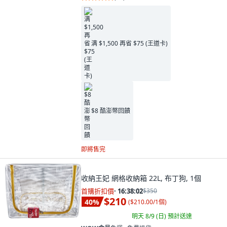
满 $1,500 再省 $75 (王道卡)
$8 酷澎幣回饋
即將售完
收納王妃 網格收納箱 22L, 布丁狗, 1個
首購折扣價
·
16:38:00
$350
$210
40
%
(
$210.00/1個
)
明天 8/9 (日)
預計送達