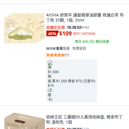
AliSHA 妍樂羋 護髮精華油膠囊 修護白茶 布
丁狗 35顆, 1個, 35ml
首購折扣價
·
16:38:00
$182
$109
40
%
(
$31.14/10ml
)
明天 8/9 (日)
預計送達
WOW會員
免運 ∙ 免費退貨
(
1
)
满 $1,500 再省 $75 (王道卡)
收納王妃 三麗鷗50入萬用收納盒, 晚安布丁
狗 淺棕色, 1個