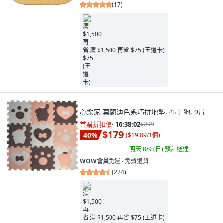
(
17
)
满 $1,500 再省 $75 (王道卡)
心樂家 莫蘭迪色系巧拼地墊, 布丁狗, 9片
首購折扣價
·
16:38:00
$299
$179
40
%
(
$19.89/1個
)
明天 8/9 (日)
預計送達
WOW會員
免運 ∙ 免費退貨
(
224
)
满 $1,500 再省 $75 (王道卡)