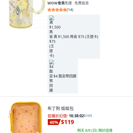
WOW會員
免運 ∙ 免費退貨
(
14
)
满 $1,500 再省 $75 (王道卡)
$4 酷澎幣回饋
布丁狗 娃娃包
首購折扣價
·
16:38:00
$199
$119
40
%
明天 8/9 (日)
預計送達