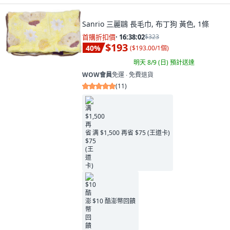
Sanrio 三麗鷗 長毛巾, 布丁狗 黃色, 1條
首購折扣價
·
16:38:00
$323
$193
40
%
(
$193.00/1個
)
明天 8/9 (日)
預計送達
WOW會員
免運 ∙ 免費退貨
(
11
)
满 $1,500 再省 $75 (王道卡)
$10 酷澎幣回饋