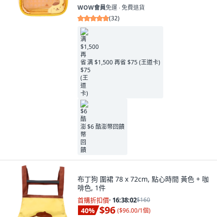
WOW會員
免運 ∙ 免費退貨
(
32
)
满 $1,500 再省 $75 (王道卡)
$6 酷澎幣回饋
布丁狗 圍裙 78 x 72cm, 點心時間 黃色 + 咖
啡色, 1件
首購折扣價
·
16:38:00
$160
$96
40
%
(
$96.00/1個
)