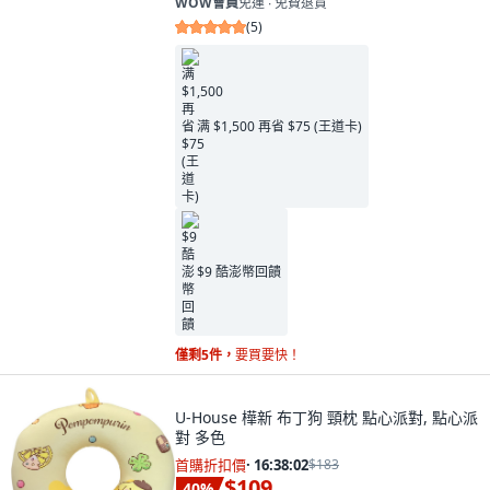
WOW會員
免運 ∙ 免費退貨
(
5
)
满 $1,500 再省 $75 (王道卡)
$9 酷澎幣回饋
僅剩5件，
要買要快！
U-House 樺新 布丁狗 頸枕 點心派對, 點心派
對 多色
首購折扣價
·
16:38:00
$183
$109
40
%