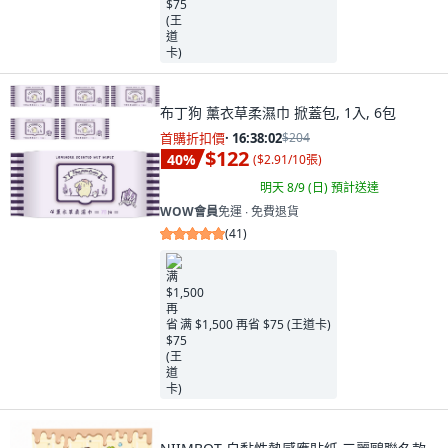
布丁狗 薰衣草柔濕巾 掀蓋包, 1入, 6包
首購折扣價
·
16:38:00
$204
$122
40
%
(
$2.91/10張
)
明天 8/9 (日)
預計送達
WOW會員
免運 ∙ 免費退貨
(
41
)
满 $1,500 再省 $75 (王道卡)