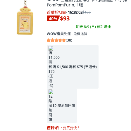
PomPomPurin, 1張
首購折扣價
·
16:38:00
$156
$93
40
%
明天 8/9 (日)
預計送達
WOW會員
免運 ∙ 免費退貨
(
38
)
满 $1,500 再省 $75 (王道卡)
$2 酷澎幣回饋
僅剩3件，
要買要快！