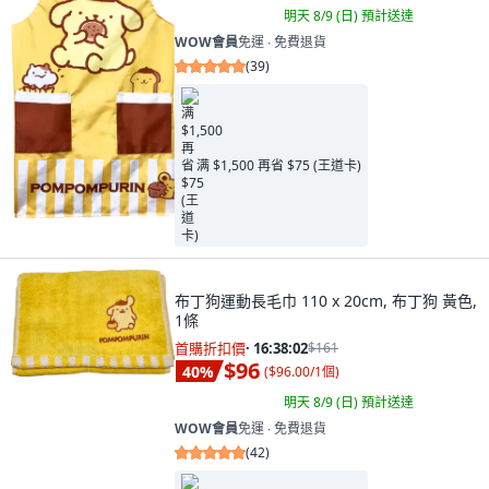
明天 8/9 (日)
預計送達
WOW會員
免運 ∙ 免費退貨
(
39
)
满 $1,500 再省 $75 (王道卡)
布丁狗運動長毛巾 110 x 20cm, 布丁狗 黃色,
1條
首購折扣價
·
16:38:00
$161
$96
40
%
(
$96.00/1個
)
明天 8/9 (日)
預計送達
WOW會員
免運 ∙ 免費退貨
(
42
)