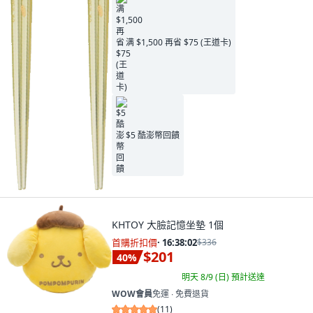
满 $1,500 再省 $75 (王道卡)
$5 酷澎幣回饋
KHTOY 大臉記憶坐墊 1個
首購折扣價
·
16:38:00
$336
$201
40
%
明天 8/9 (日)
預計送達
WOW會員
免運 ∙ 免費退貨
(
11
)