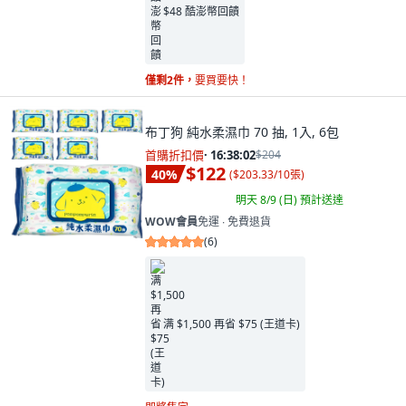
$48 酷澎幣回饋
僅剩2件，
要買要快！
布丁狗 純水柔濕巾 70 抽, 1入, 6包
首購折扣價
·
16:38:00
$204
$122
40
%
(
$203.33/10張
)
明天 8/9 (日)
預計送達
WOW會員
免運 ∙ 免費退貨
(
6
)
满 $1,500 再省 $75 (王道卡)