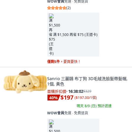
WOW會員
免運 ∙ 免費退貨
(
2
)
满 $1,500 再省 $75 (王道卡)
僅剩5件，
要買要快！
Sanrio 三麗鷗 布丁狗 3D毛絨洗臉髮帶髮帽,
1個, 黃色
首購折扣價
·
16:38:00
$329
$197
40
%
(
$197.00/1個
)
明天 8/9 (日)
預計送達
WOW會員
免運 ∙ 免費退貨