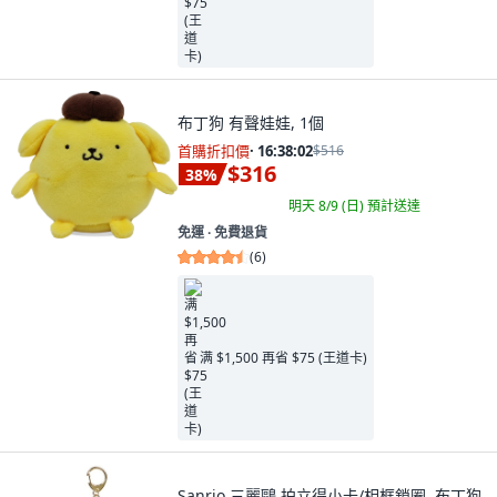
布丁狗 有聲娃娃, 1個
首購折扣價
·
16:38:00
$516
$316
38
%
明天 8/9 (日)
預計送達
免運 ∙ 免費退貨
(
6
)
满 $1,500 再省 $75 (王道卡)
Sanrio 三麗鷗 拍立得小卡/相框鎖圈, 布丁狗