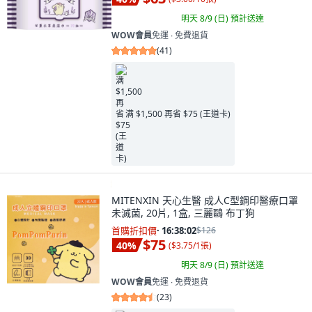
明天 8/9 (日)
預計送達
WOW會員
免運 ∙ 免費退貨
(
41
)
满 $1,500 再省 $75 (王道卡)
MITENXIN 天心生醫 成人C型鋼印醫療口罩
未滅菌, 20片, 1盒, 三麗鷗 布丁狗
首購折扣價
·
16:38:00
$126
$75
40
%
(
$3.75/1張
)
明天 8/9 (日)
預計送達
WOW會員
免運 ∙ 免費退貨
(
23
)