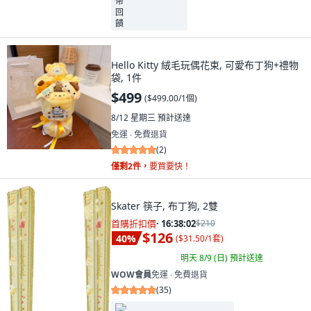
Hello Kitty 絨毛玩偶花束, 可愛布丁狗+禮物
袋, 1件
$499
(
$499.00/1個
)
8/12 星期三
預計送達
免運 ∙ 免費退貨
(
2
)
僅剩2件，
要買要快！
Skater 筷子, 布丁狗, 2雙
首購折扣價
·
16:38:00
$210
$126
40
%
(
$31.50/1套
)
明天 8/9 (日)
預計送達
WOW會員
免運 ∙ 免費退貨
(
35
)