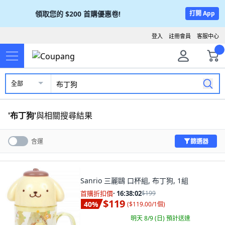
領取您的
$200
首購優惠卷!
打開 App
登入
註冊會員
客服中心
全部
'
布丁狗
'
與相關搜尋結果
篩選器
含運
Sanrio 三麗鷗 口杯組, 布丁狗, 1組
首購折扣價
·
16:38:00
$199
$119
40
%
(
$119.00/1個
)
明天 8/9 (日)
預計送達