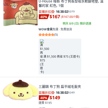
U-House 樺新 布丁狗長型吸水軟腳地墊, 溫
馨的家 紅色, 1個
首購折扣價
·
16:38:00
$279
$167
40
%
(
$167.00/1個
)
明天 8/9 (日)
預計送達
WOW會員
免運 ∙ 免費退貨
(
5
)
满 $1,500 再省 $75 (王道卡)
三麗鷗 布丁狗 扁平絨毛髮夾
首購折扣價
·
16:38:00
$249
$149
40
%
運費 $195