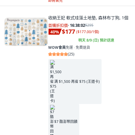
即將售完
收納王妃 軟式珪藻土地墊, 森林布丁狗, 1個
首購折扣價
·
16:38:00
$295
$177
40
%
(
$177.00/1個
)
明天 8/9 (日)
預計送達
WOW會員
免運 ∙ 免費退貨
(
25
)
满 $1,500 再省 $75 (王道卡)
$7 酷澎幣回饋