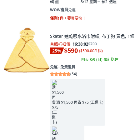
韓國
8/12 星期三
預計送達
WOW會員
免運
僅剩1件，
要買要快！
Skater 速乾吸水浴巾附帽, 布丁狗 黃色, 1條
首購折扣價
·
16:38:00
$790
$590
25
%
(
$590.00/1個
)
明天 8/9 (日)
預計送達
免運 ∙ 免費退貨
(
54
)
满 $1,500 再省 $75 (王道卡)