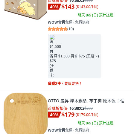
首購折扣價
·
16:38:00
$239
$143
40
%
(
$143.00/1個
)
明天 8/9 (日)
預計送達
WOW會員
免運 ∙ 免費退貨
(
10
)
满 $1,500 再省 $75 (王道卡)
僅剩2件，
要買要快！
OTTO 崴昇 櫸木鍋墊, 布丁狗 原木色, 1個
首購折扣價
·
16:38:00
$299
$179
40
%
(
$179.00/1個
)
明天 8/9 (日)
預計送達
WOW會員
免運 ∙ 免費退貨