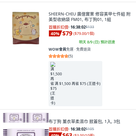
SHIERN-CHIU 廣億實業 修容美甲七件組 附
美型收納袋 FM01, 布丁狗01, 1組
首購折扣價
·
16:38:00
$133
$79
40
%
(
$79.00/1個
)
明天 8/9 (日)
預計送達
WOW會員
免運 ∙ 免費退貨
(
5
)
满 $1,500 再省 $75 (王道卡)
布丁狗 薰衣草柔濕巾 掀蓋包, 1入, 3包
首購折扣價
·
16:38:00
$105
$63
40
%
(
$3.00/10張
)