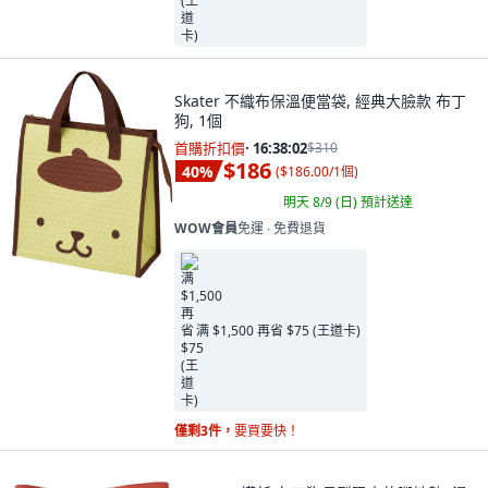
Skater 不織布保溫便當袋, 經典大臉款 布丁
狗, 1個
首購折扣價
·
16:38:00
$310
$186
40
%
(
$186.00/1個
)
明天 8/9 (日)
預計送達
WOW會員
免運 ∙ 免費退貨
满 $1,500 再省 $75 (王道卡)
僅剩3件，
要買要快！