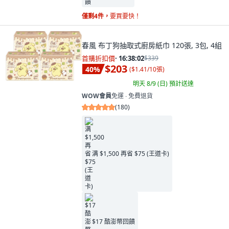
僅剩4件，
要買要快！
春風 布丁狗抽取式廚房紙巾 120張, 3包, 4組
首購折扣價
·
16:38:00
$339
$203
40
%
(
$1.41/10張
)
明天 8/9 (日)
預計送達
WOW會員
免運 ∙ 免費退貨
(
180
)
满 $1,500 再省 $75 (王道卡)
$17 酷澎幣回饋