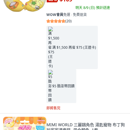
明天 8/9 (日)
預計送達
WOW會員
免運 ∙ 免費退貨
(
20
)
满 $1,500 再省 $75 (王道卡)
$5 酷澎幣回饋
即將售完
MIMI WORLD 三麗鷗角色 湯匙寵物 布丁狗
扮家家酒套裝, 混合顏色, 1套