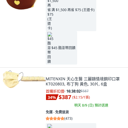
满 $1,500 再省 $75 (王道卡)
$45 酷澎幣回饋
MITENXIN 天心生醫 三麗鷗情境鋼印口罩
KT020803, 布丁狗 黃色, 30片, 6盒
首購折扣價
·
16:38:00
$587
$387
34
%
(
$2.15/1張
)
明天 8/9 (日)
預計送達
免運 ∙ 免費退貨
(
473
)