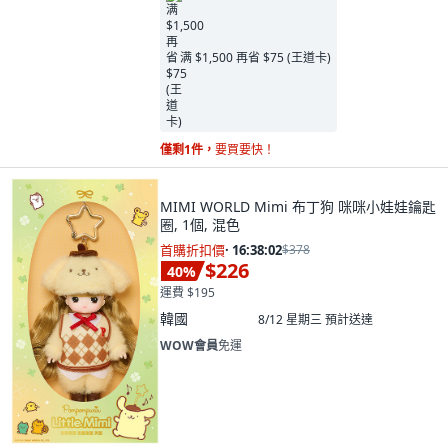
满 $1,500 再省 $75 (王道卡)
僅剩1件，
要買要快！
MIMI WORLD Mimi 布丁狗 咪咪小娃娃鑰匙
圈, 1個, 混色
首購折扣價
·
16:38:00
$378
$226
40
%
運費 $195
韓國
8/12 星期三
預計送達
WOW會員
免運