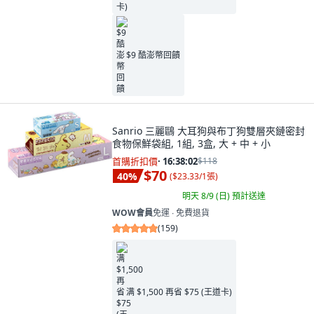
$9 酷澎幣回饋
Sanrio 三麗鷗 大耳狗與布丁狗雙層夾鏈密封
食物保鮮袋組, 1組, 3盒, 大 + 中 + 小
首購折扣價
·
16:38:00
$118
$70
40
%
(
$23.33/1張
)
明天 8/9 (日)
預計送達
WOW會員
免運 ∙ 免費退貨
(
159
)
满 $1,500 再省 $75 (王道卡)