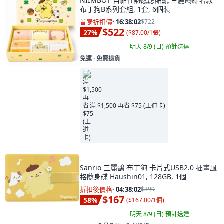
NIIMBOT 自黏性熱感應貼紙 三麗鷗聯名款
布丁狗B系列套組, 1套, 6個裝
首購折扣價
·
16:38:00
$722
$522
27
%
(
$87.00/1張
)
明天 8/9 (日)
預計送達
免運 ∙ 免費退貨
满 $1,500 再省 $75 (王道卡)
Sanrio 三麗鷗 布丁狗 卡片式USB2.0 插畫風
格隨身碟 Haushin01, 128GB, 1個
折扣後價格
·
04:38:00
$399
$167
58
%
(
$167.00/1個
)
明天 8/9 (日)
預計送達