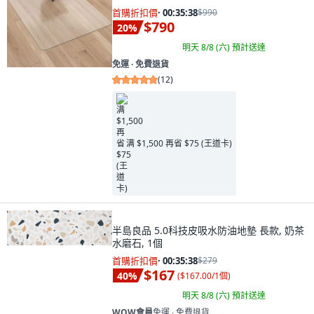
首購折扣價
·
00:35:37
$990
$790
20
%
明天 8/8 (六)
預計送達
免運 ∙ 免費退貨
(
12
)
满 $1,500 再省 $75 (王道卡)
半島良品 5.0科技皮吸水防油地墊 長款, 奶茶
水磨石, 1個
首購折扣價
·
00:35:37
$279
$167
40
%
(
$167.00/1個
)
明天 8/8 (六)
預計送達
WOW會員
免運 ∙ 免費退貨