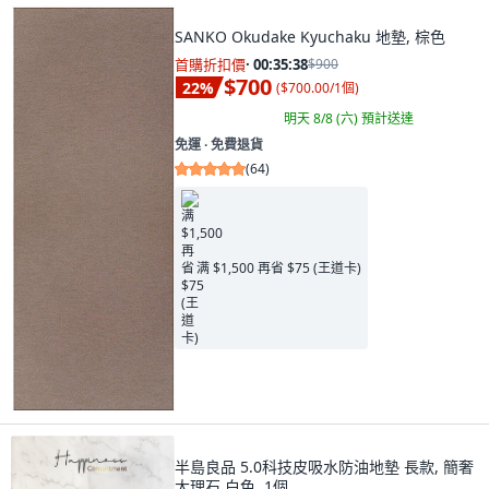
SANKO Okudake Kyuchaku 地墊, 棕色
首購折扣價
·
00:35:37
$900
$700
22
%
(
$700.00/1個
)
明天 8/8 (六)
預計送達
免運 ∙ 免費退貨
(
64
)
满 $1,500 再省 $75 (王道卡)
半島良品 5.0科技皮吸水防油地墊 長款, 簡奢
大理石 白色, 1個