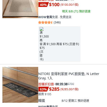
$100
40
%
(
$100.00/1個
)
明天 8/8 (六)
預計送達
WOW會員
免運 ∙ 免費退貨
(
346
)
满 $1,500 再省 $75 (王道卡)
NITORI 宜得利家居 PVC廚房墊, N Letter
Gray, 1入
首購折扣價
·
00:35:37
$790
$285
63
%
(
$285.00/1個
)
運費 $195
韓國
8/12 星期三
預計送達
WOW會員
免運