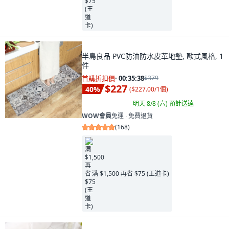
半島良品 PVC防油防水皮革地墊, 歐式風格, 1
件
首購折扣價
·
00:35:37
$379
$227
40
%
(
$227.00/1個
)
明天 8/8 (六)
預計送達
WOW會員
免運 ∙ 免費退貨
(
168
)
满 $1,500 再省 $75 (王道卡)