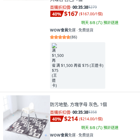
首購折扣價
·
00:35:37
$279
$167
40
%
(
$167.00/1個
)
明天 8/8 (六)
預計送達
WOW會員
免運 ∙ 免費退貨
(
86
)
满 $1,500 再省 $75 (王道卡)
防污地墊, 方塊字母 灰色, 1個
首購折扣價
·
00:35:37
$358
$214
40
%
(
$214.00/1個
)
明天 8/8 (六)
預計送達
WOW會員
免運 ∙ 免費退貨