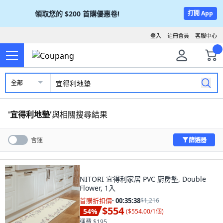
領取您的
$200
首購優惠卷!
打開 App
登入
註冊會員
客服中心
全部
'
宜得利地墊
'
與相關搜尋結果
篩選器
含運
NITORI 宜得利家居 PVC 廚房墊, Double
Flower, 1入
首購折扣價
·
00:35:37
$1,216
$554
54
%
(
$554.00/1個
)
運費 $195