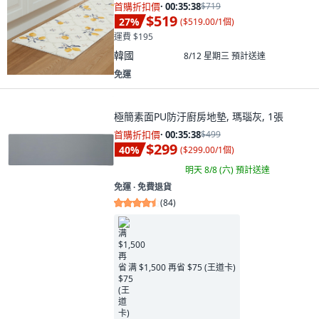
首購折扣價
·
00:35:37
$719
$519
27
%
(
$519.00/1個
)
運費 $195
韓國
8/12 星期三
預計送達
免運
極簡素面PU防汙廚房地墊, 瑪瑙灰, 1張
首購折扣價
·
00:35:37
$499
$299
40
%
(
$299.00/1個
)
明天 8/8 (六)
預計送達
免運 ∙ 免費退貨
(
84
)
满 $1,500 再省 $75 (王道卡)