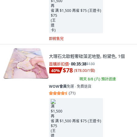
满 $1,500 再省 $75 (王道卡)
即將售完
大理石北歐輕奢硅藻泥地墊, 粉黛色, 1個
首購折扣價
·
00:35:37
$130
$78
40
%
(
$78.00/1個
)
明天 8/8 (六)
預計送達
WOW會員
免運 ∙ 免費退貨
(
71
)
满 $1,500 再省 $75 (王道卡)