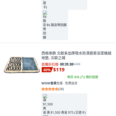
$6 酷澎幣回饋
西格傢飾 北歐系加厚吸水防滑廚房浴室植絨
地墊, 北歐之城
首購折扣價
·
00:35:37
$199
$119
40
%
明天 8/8 (六)
預計送達
WOW會員
免運 ∙ 免費退貨
(
26
)
满 $1,500 再省 $75 (王道卡)