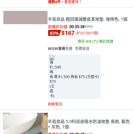
僅剩4件，
要買要快！
半島良品 輕回彈減壓皮革地墊, 咖啡色, 1個
首購折扣價
·
00:35:37
$999
$167
83
%
(
$167.00/1個
)
明天 8/8 (六)
預計送達
WOW會員
免運 ∙ 免費退貨
满 $1,500 再省 $75 (王道卡)
即將售完
半島良品 5.0科技皮吸水防油地墊 長款, 藍色
+ 灰色, 1個