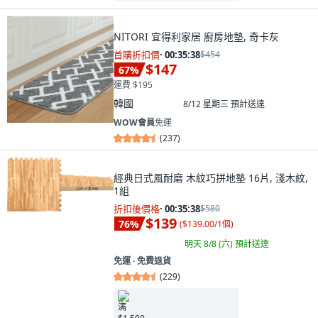
NITORI 宜得利家居 廚房地墊, 奇卡灰
首購折扣價
·
00:35:37
$454
$147
67
%
運費 $195
韓國
8/12 星期三
預計送達
WOW會員
免運
(
237
)
經典日式風耐磨 木紋巧拼地墊 16片, 淺木紋,
1組
折扣後價格
·
00:35:37
$580
$139
76
%
(
$139.00/1個
)
明天 8/8 (六)
預計送達
免運 ∙ 免費退貨
(
229
)