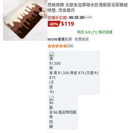
西格傢飾 北歐系加厚吸水防滑廚房浴室植絨
地墊, 流金歲月
首購折扣價
·
00:35:37
$199
$119
40
%
明天 8/8 (六)
預計送達
WOW會員
免運 ∙ 免費退貨
(
26
)
满 $1,500 再省 $75 (王道卡)
$6 酷澎幣回饋