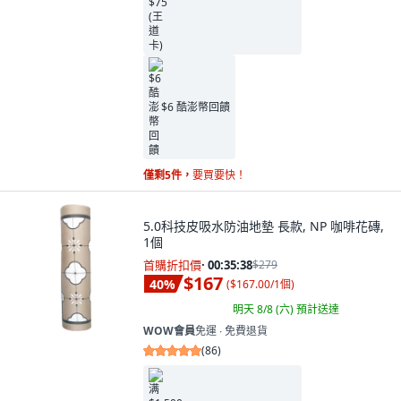
$6 酷澎幣回饋
僅剩5件，
要買要快！
5.0科技皮吸水防油地墊 長款, NP 咖啡花磚,
1個
首購折扣價
·
00:35:37
$279
$167
40
%
(
$167.00/1個
)
明天 8/8 (六)
預計送達
WOW會員
免運 ∙ 免費退貨
(
86
)