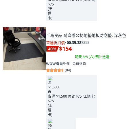
半島良品 耐磨辦公椅地墊地板防刮墊, 深灰色
首購折扣價
·
00:35:37
$258
$154
40
%
明天 8/8 (六)
預計送達
WOW會員
免運 ∙ 免費退貨
(
84
)
满 $1,500 再省 $75 (王道卡)