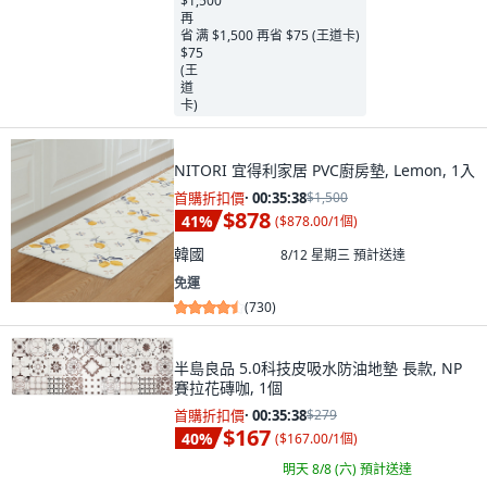
满 $1,500 再省 $75 (王道卡)
NITORI 宜得利家居 PVC廚房墊, Lemon, 1入
首購折扣價
·
00:35:37
$1,500
$878
41
%
(
$878.00/1個
)
韓國
8/12 星期三
預計送達
免運
(
730
)
半島良品 5.0科技皮吸水防油地墊 長款, NP
賽拉花磚咖, 1個
首購折扣價
·
00:35:37
$279
$167
40
%
(
$167.00/1個
)
明天 8/8 (六)
預計送達