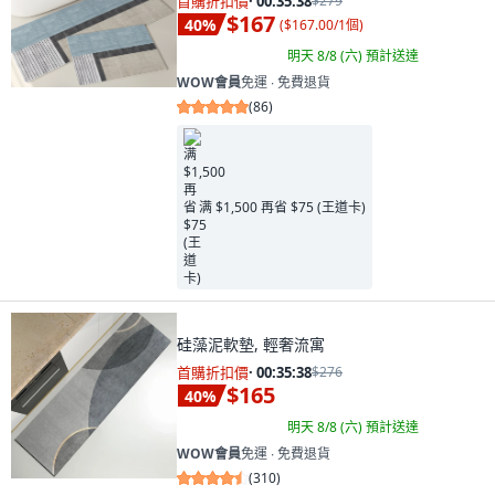
首購折扣價
·
00:35:37
$279
$167
40
%
(
$167.00/1個
)
明天 8/8 (六)
預計送達
WOW會員
免運 ∙ 免費退貨
(
86
)
满 $1,500 再省 $75 (王道卡)
硅藻泥軟墊, 輕奢流寓
首購折扣價
·
00:35:37
$276
$165
40
%
明天 8/8 (六)
預計送達
WOW會員
免運 ∙ 免費退貨
(
310
)