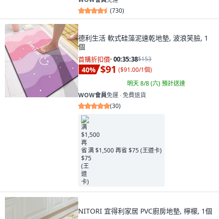
(
730
)
德利生活 軟式硅藻泥速乾地墊, 波浪笑臉, 1
個
首購折扣價
·
00:35:37
$153
$91
40
%
(
$91.00/1個
)
明天 8/8 (六)
預計送達
WOW會員
免運 ∙ 免費退貨
(
30
)
满 $1,500 再省 $75 (王道卡)
NITORI 宜得利家居 PVC廚房地墊, 檸檬, 1個