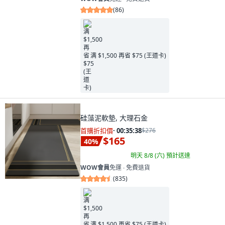
(
86
)
满 $1,500 再省 $75 (王道卡)
硅藻泥軟墊, 大理石金
首購折扣價
·
00:35:37
$276
$165
40
%
明天 8/8 (六)
預計送達
WOW會員
免運 ∙ 免費退貨
(
835
)
满 $1,500 再省 $75 (王道卡)