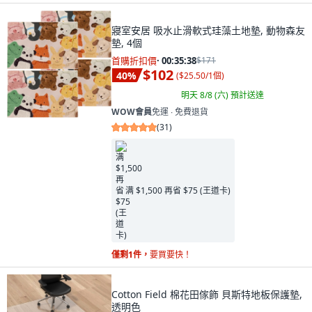
寢室安居 吸水止滑軟式珪藻土地墊, 動物森友
墊, 4個
首購折扣價
·
00:35:37
$171
$102
40
%
(
$25.50/1個
)
明天 8/8 (六)
預計送達
WOW會員
免運 ∙ 免費退貨
(
31
)
满 $1,500 再省 $75 (王道卡)
僅剩1件，
要買要快！
Cotton Field 棉花田傢飾 貝斯特地板保護墊,
透明色