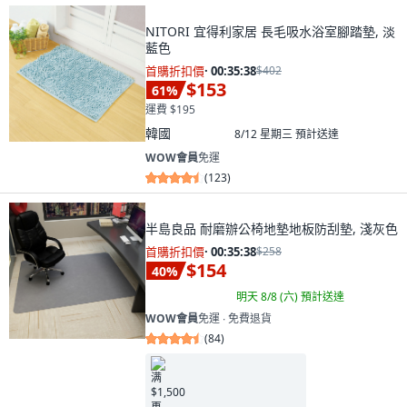
NITORI 宜得利家居 長毛吸水浴室腳踏墊, 淡
藍色
首購折扣價
·
00:35:37
$402
$153
61
%
運費 $195
韓國
8/12 星期三
預計送達
WOW會員
免運
(
123
)
半島良品 耐磨辦公椅地墊地板防刮墊, 淺灰色
首購折扣價
·
00:35:37
$258
$154
40
%
明天 8/8 (六)
預計送達
WOW會員
免運 ∙ 免費退貨
(
84
)