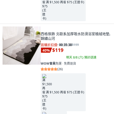
满 $1,500 再省 $75 (王道卡)
西格傢飾 北歐系加厚吸水防滑浴室植絨地墊,
錦繡山河
首購折扣價
·
00:35:37
$199
$119
40
%
明天 8/8 (六)
預計送達
WOW會員
免運 ∙ 免費退貨
(
26
)
满 $1,500 再省 $75 (王道卡)