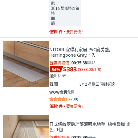
$6 酷澎幣回饋
僅剩1件，
要買要快！
NITORI 宜得利家居 PVC廚房墊,
Herringbone Gray, 1入
首購折扣價
·
00:35:37
$848
$383
54
%
(
$383.00/1個
)
運費 $195
韓國
8/12 星期三
預計送達
WOW會員
免運
(
730
)
僅剩1件，
要買要快！
日式條紋廚房珪藻泥吸水地墊, 線格疊織 米
色, 1個
首購折扣價
·
00:35:37
$168