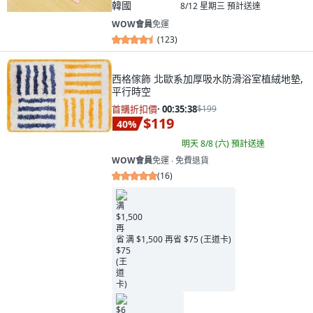
韓國
8/12 星期三
預計送達
WOW會員
免運
(
123
)
西格傢飾 北歐系加厚吸水防滑浴室植絨地墊,
平行時空
首購折扣價
·
00:35:37
$199
$119
40
%
明天 8/8 (六)
預計送達
WOW會員
免運 ∙ 免費退貨
(
16
)
满 $1,500 再省 $75 (王道卡)