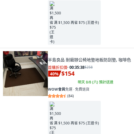
满 $1,500 再省 $75 (王道卡)
半島良品 耐磨辦公椅地墊地板防刮墊, 咖啡色
首購折扣價
·
00:35:37
$258
$154
40
%
明天 8/8 (六)
預計送達
WOW會員
免運 ∙ 免費退貨
(
84
)
满 $1,500 再省 $75 (王道卡)