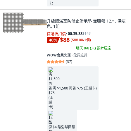
升級版浴室防滑止滑地墊 無吸盤 12片, 深灰
色, 1組
首購折扣價
·
00:35:37
$147
$88
40
%
(
$88.00/1個
)
明天 8/8 (六)
預計送達
WOW會員
免運 ∙ 免費退貨
(
37
)
满 $1,500 再省 $75 (王道卡)
$4 酷澎幣回饋