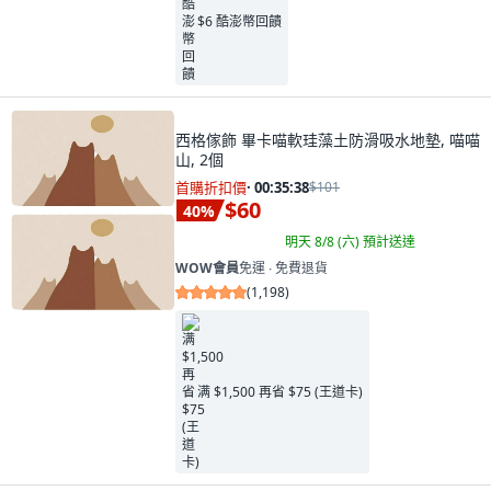
$6 酷澎幣回饋
西格傢飾 畢卡喵軟珪藻土防滑吸水地墊, 喵喵
山, 2個
首購折扣價
·
00:35:37
$101
$60
40
%
明天 8/8 (六)
預計送達
WOW會員
免運 ∙ 免費退貨
(
1,198
)
满 $1,500 再省 $75 (王道卡)