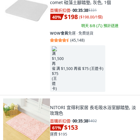
comet 硅藻土腳踏墊, 灰色, 1個
首購折扣價
·
00:35:37
$331
$198
40
%
(
$198.00/1個
)
明天 8/8 (六)
預計送達
WOW會員
免運 ∙ 免費退貨
(
45,148
)
满 $1,500 再省 $75 (王道卡)
NITORI 宜得利家居 長毛吸水浴室腳踏墊, 淡
玫瑰色
首購折扣價
·
00:35:37
$402
$153
61
%
運費 $195