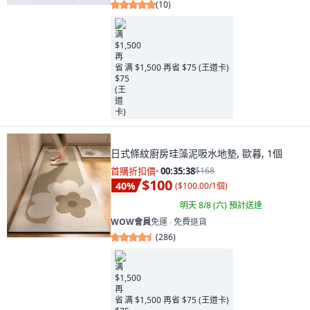
(
10
)
满 $1,500 再省 $75 (王道卡)
日式條紋廚房珪藻泥吸水地墊, 歐暮, 1個
首購折扣價
·
00:35:37
$168
$100
40
%
(
$100.00/1個
)
明天 8/8 (六)
預計送達
WOW會員
免運 ∙ 免費退貨
(
286
)
满 $1,500 再省 $75 (王道卡)