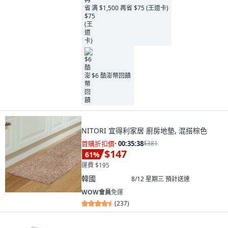
满 $1,500 再省 $75 (王道卡)
$6 酷澎幣回饋
NITORI 宜得利家居 廚房地墊, 混搭棕色
首購折扣價
·
00:35:37
$381
$147
61
%
運費 $195
韓國
8/12 星期三
預計送達
WOW會員
免運
(
237
)