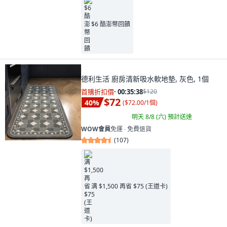
$6 酷澎幣回饋
德利生活 廚房清新吸水軟地墊, 灰色, 1個
首購折扣價
·
00:35:37
$120
$72
40
%
(
$72.00/1個
)
明天 8/8 (六)
預計送達
WOW會員
免運 ∙ 免費退貨
(
107
)
满 $1,500 再省 $75 (王道卡)