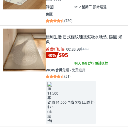
韓國
8/12 星期三
預計送達
免運
(
730
)
德利生活 日式條紋珪藻泥吸水地墊, 隨圓 米
色
首購折扣價
·
00:35:37
$159
$95
40
%
明天 8/8 (六)
預計送達
WOW會員
免運 ∙ 免費退貨
(
51
)
满 $1,500 再省 $75 (王道卡)