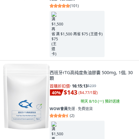
(
101
)
满 $1,500 再省 $75 (王道卡)
西班牙rTG高纯度魚油膠囊 500mg, 1個, 30
顆
首購折扣價
·
16:15:11
$239
$143
40
%
(
$4.77/1錠
)
明天 8/10 (一)
預計送達
WOW會員
免運 ∙ 免費退貨
(
2
)