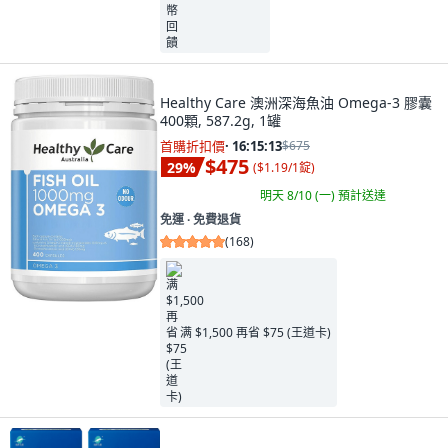
Healthy Care 澳洲深海魚油 Omega-3 膠囊
400顆, 587.2g, 1罐
首購折扣價
·
16:15:11
$675
$475
29
%
(
$1.19/1錠
)
明天 8/10 (一)
預計送達
免運 ∙ 免費退貨
(
168
)
满 $1,500 再省 $75 (王道卡)