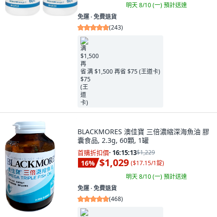
明天 8/10 (一)
預計送達
免運 ∙ 免費退貨
(
243
)
满 $1,500 再省 $75 (王道卡)
BLACKMORES 澳佳寶 三倍濃縮深海魚油 膠
囊食品, 2.3g, 60顆, 1罐
首購折扣價
·
16:15:11
$1,229
$1,029
16
%
(
$17.15/1錠
)
明天 8/10 (一)
預計送達
免運 ∙ 免費退貨
(
468
)