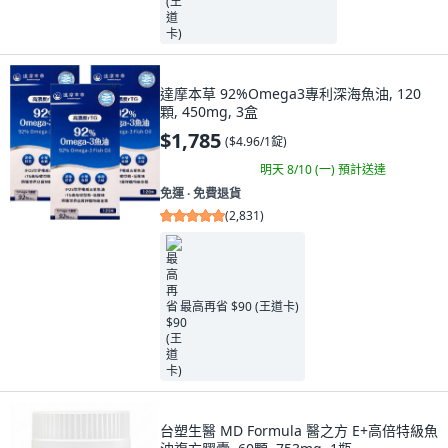
達摩本草 92%Omega3專利深海魚油, 120
顆, 450mg, 3盒
$1,785
(
$4.96/1錠
)
明天 8/10 (一)
預計送達
免運 ∙ 免費退貨
(
2,831
)
最高再省 $90 (王道卡)
台塑生醫 MD Formula 醫之方 E+高倍特級魚