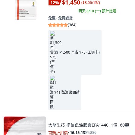
$1,450
12
%
(
$8.06/1錠
)
明天 8/10 (一)
預計送達
免運 ∙ 免費退貨
(
364
)
满 $1,500 再省 $75 (王道卡)
$41 酷澎幣回饋
大醫生技 極鮮魚油膠囊EPA1440, 1個, 60顆
首購折扣價
·
16:15:11
$1,280