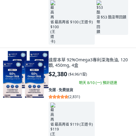
$53 酷澎幣回饋
最高再省 $100 (王道卡)
達摩本草 92%Omega3專利深海魚油, 120
顆, 450mg, 4盒
$2,380
(
$4.96/1錠
)
明天 8/10 (一)
預計送達
免運 ∙ 免費退貨
(
2,831
)
最高再省 $119 (王道卡)