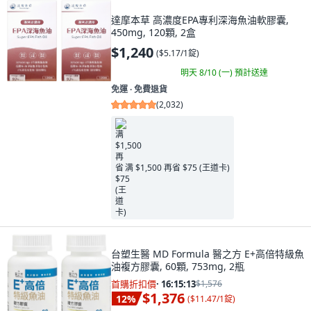
達摩本草 高濃度EPA專利深海魚油軟膠囊,
450mg, 120顆, 2盒
$1,240
(
$5.17/1錠
)
明天 8/10 (一)
預計送達
免運 ∙ 免費退貨
(
2,032
)
满 $1,500 再省 $75 (王道卡)
台塑生醫 MD Formula 醫之方 E+高倍特級魚
油複方膠囊, 60顆, 753mg, 2瓶
首購折扣價
·
16:15:11
$1,576
$1,376
12
%
(
$11.47/1錠
)