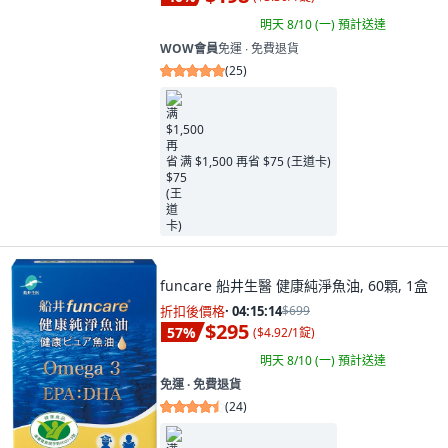
明天 8/10 (一)
預計送達
WOW會員
免運 ∙ 免費退貨
(
25
)
满 $1,500 再省 $75 (王道卡)
funcare 船井生醫 健康純淨魚油, 60顆, 1盒
折扣後價格
·
04:15:12
$699
$295
57
%
(
$4.92/1錠
)
明天 8/10 (一)
預計送達
免運 ∙ 免費退貨
(
24
)