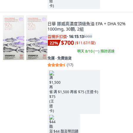
日華 挪威高濃度頂級魚油 EPA + DHA 92%
1000mg, 30顆, 2組
首購折扣價
·
16:15:11
$900
$700
22
%
(
$11.67/1錠
)
明天 8/10 (一)
預計送達
免運 ∙ 免費退貨
(
17
)
满 $1,500 再省 $75 (王道卡)
$44 酷澎幣回饋