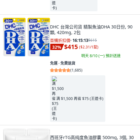
DHC 台灣公司貨 精製魚油DHA 30日份, 90
顆, 420mg, 2包
首購折扣價
·
16:15:11
$615
$415
32
%
(
$2.31/1錠
)
明天 8/10 (一)
預計送達
免運 ∙ 免費退貨
(
1,685
)
满 $1,500 再省 $75 (王道卡)
西班牙rTG高纯度魚油膠囊 500mg, 3個, 30