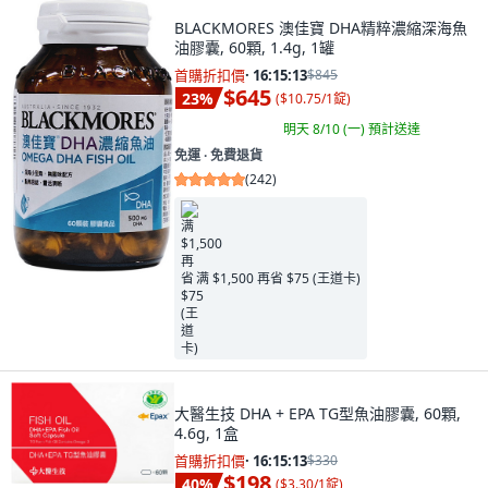
BLACKMORES 澳佳寶 DHA精粹濃縮深海魚
油膠囊, 60顆, 1.4g, 1罐
首購折扣價
·
16:15:11
$845
$645
23
%
(
$10.75/1錠
)
明天 8/10 (一)
預計送達
免運 ∙ 免費退貨
(
242
)
满 $1,500 再省 $75 (王道卡)
大醫生技 DHA + EPA TG型魚油膠囊, 60顆,
4.6g, 1盒
首購折扣價
·
16:15:11
$330
$198
40
%
(
$3.30/1錠
)