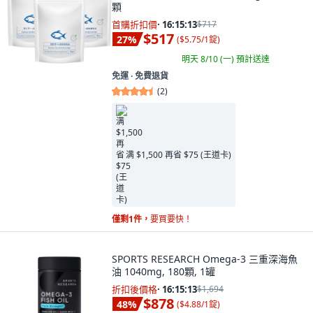
顆
首購折扣價
·
16:15:11
$717
$517
27
%
(
$5.75/1錠
)
明天 8/10 (一)
預計送達
免運 ∙ 免費退貨
(
2
)
满 $1,500 再省 $75 (王道卡)
僅剩1件，
要買要快！
SPORTS RESEARCH Omega-3 三重深海魚
油 1040mg, 180顆, 1罐
折扣後價格
·
16:15:11
$1,694
$878
48
%
(
$4.88/1錠
)