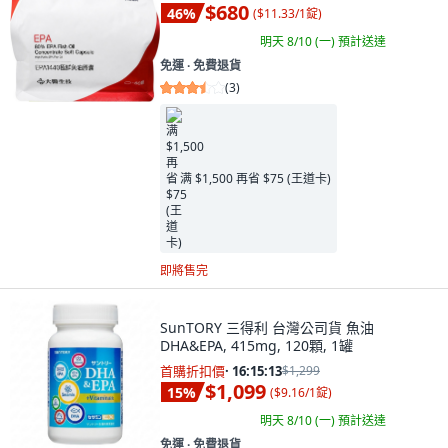
$680
46
%
(
$11.33/1錠
)
明天 8/10 (一)
預計送達
免運 ∙ 免費退貨
(
3
)
满 $1,500 再省 $75 (王道卡)
即將售完
SunTORY 三得利 台灣公司貨 魚油
DHA&EPA, 415mg, 120顆, 1罐
首購折扣價
·
16:15:11
$1,299
$1,099
15
%
(
$9.16/1錠
)
明天 8/10 (一)
預計送達
免運 ∙ 免費退貨