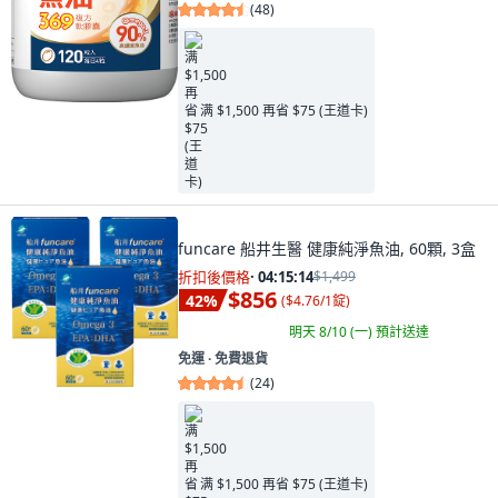
(
48
)
满 $1,500 再省 $75 (王道卡)
funcare 船井生醫 健康純淨魚油, 60顆, 3盒
折扣後價格
·
04:15:12
$1,499
$856
42
%
(
$4.76/1錠
)
明天 8/10 (一)
預計送達
免運 ∙ 免費退貨
(
24
)
满 $1,500 再省 $75 (王道卡)