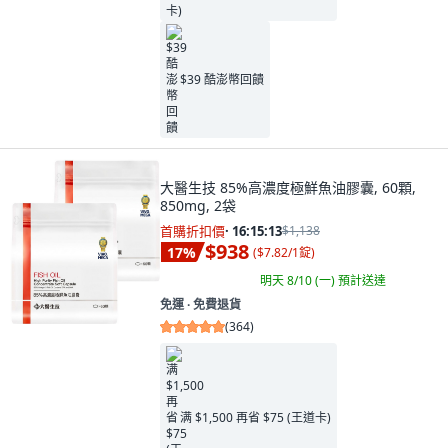
$39 酷澎幣回饋
大醫生技 85%高濃度極鮮魚油膠囊, 60顆,
850mg, 2袋
首購折扣價
·
16:15:11
$1,138
$938
17
%
(
$7.82/1錠
)
明天 8/10 (一)
預計送達
免運 ∙ 免費退貨
(
364
)
满 $1,500 再省 $75 (王道卡)