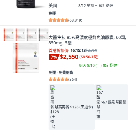
美國
8/12 星期三
預計送達
免運
(
68,819
)
大醫生技 85%高濃度極鮮魚油膠囊, 60顆,
850mg, 5袋
首購折扣價
·
16:15:11
$2,750
$2,550
7
%
(
$8.50/1錠
)
明天 8/10 (一)
預計送達
免運 ∙ 免費退貨
(
364
)
$67 酷澎幣回饋
最高再省 $128 (王道卡)