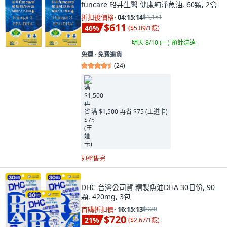
funcare 船井生醫 健康純淨魚油, 60顆, 2盒
折扣後價格
·
04:15:12
$1,151
$611
46
%
(
$5.09/1錠
)
明天 8/10 (一)
預計送達
免運 ∙ 免費退貨
(
24
)
满 $1,500 再省 $75 (王道卡)
即將售完
DHC 台灣公司貨 精製魚油DHA 30日份, 90
顆, 420mg, 3包
首購折扣價
·
16:15:11
$920
$720
21
%
(
$2.67/1錠
)