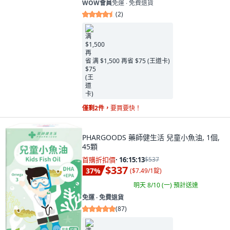
WOW會員
免運 ∙ 免費退貨
(
2
)
满 $1,500 再省 $75 (王道卡)
僅剩2件，
要買要快！
PHARGOODS 藥師健生活 兒童小魚油, 1個,
45顆
首購折扣價
·
16:15:11
$537
$337
37
%
(
$7.49/1錠
)
明天 8/10 (一)
預計送達
免運 ∙ 免費退貨
(
87
)