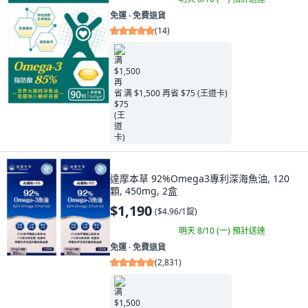
免運 ∙ 免費退貨
(
14
)
满 $1,500 再省 $75 (王道卡)
達摩本草 92%Omega3專利深海魚油, 120
顆, 450mg, 2盒
$1,190
(
$4.96/1錠
)
明天 8/10 (一)
預計送達
免運 ∙ 免費退貨
(
2,831
)