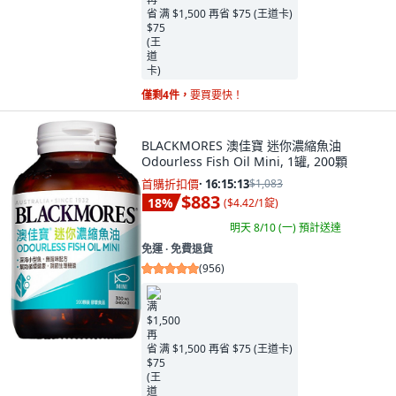
满 $1,500 再省 $75 (王道卡)
僅剩4件，
要買要快！
BLACKMORES 澳佳寶 迷你濃縮魚油
Odourless Fish Oil Mini, 1罐, 200顆
首購折扣價
·
16:15:11
$1,083
$883
18
%
(
$4.42/1錠
)
明天 8/10 (一)
預計送達
免運 ∙ 免費退貨
(
956
)
满 $1,500 再省 $75 (王道卡)