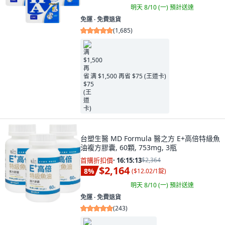
明天 8/10 (一)
預計送達
免運 ∙ 免費退貨
(
1,685
)
满 $1,500 再省 $75 (王道卡)
台塑生醫 MD Formula 醫之方 E+高倍特級魚
油複方膠囊, 60顆, 753mg, 3瓶
首購折扣價
·
16:15:11
$2,364
$2,164
8
%
(
$12.02/1錠
)
明天 8/10 (一)
預計送達
免運 ∙ 免費退貨
(
243
)