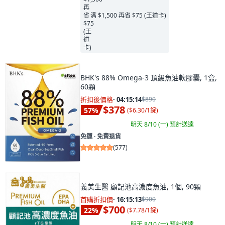
满 $1,500 再省 $75 (王道卡)
BHK's 88% Omega-3 頂級魚油軟膠囊, 1盒,
60顆
折扣後價格
·
04:15:12
$890
$378
57
%
(
$6.30/1錠
)
明天 8/10 (一)
預計送達
免運 ∙ 免費退貨
(
577
)
義美生醫 顧記池高濃度魚油, 1個, 90顆
首購折扣價
·
16:15:11
$900
$700
22
%
(
$7.78/1錠
)
明天 8/10 (一)
預計送達