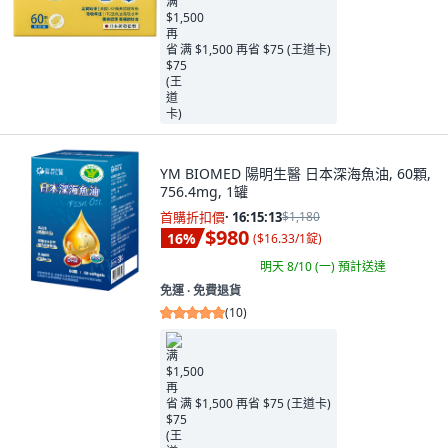
满 $1,500 再省 $75 (王道卡)
YM BIOMED 陽明生醫 日本深海魚油, 60顆,
756.4mg, 1罐
首購折扣價
·
16:15:11
$1,180
$980
16
%
(
$16.33/1錠
)
明天 8/10 (一)
預計送達
免運 ∙ 免費退貨
(
10
)
满 $1,500 再省 $75 (王道卡)