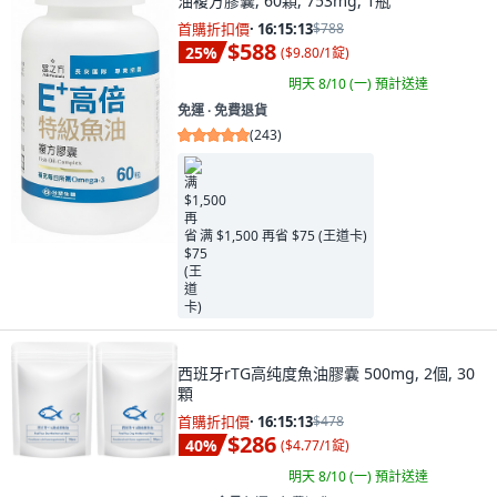
油複方膠囊, 60顆, 753mg, 1瓶
首購折扣價
·
16:15:11
$788
$588
25
%
(
$9.80/1錠
)
明天 8/10 (一)
預計送達
免運 ∙ 免費退貨
(
243
)
满 $1,500 再省 $75 (王道卡)
西班牙rTG高纯度魚油膠囊 500mg, 2個, 30
顆
首購折扣價
·
16:15:11
$478
$286
40
%
(
$4.77/1錠
)
明天 8/10 (一)
預計送達