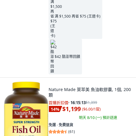
满 $1,500 再省 $75 (王道卡)
$42 酷澎幣回饋
Nature Made 萊萃美 魚油軟膠囊, 1個, 200
顆
首購折扣價
·
16:15:11
$1,399
$1,199
14
%
(
$6.00/1錠
)
明天 8/10 (一)
預計送達
免運 ∙ 免費退貨
(
61
)