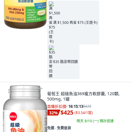
满 $1,500 再省 $75 (王道卡)
$35 酷澎幣回饋
葡萄王 超級魚油369複方軟膠囊, 120顆,
500mg, 1罐
首購折扣價
·
16:15:11
$625
$425
32
%
(
$3.54/1錠
)
明天 8/10 (一)
預計送達
免運 ∙ 免費退貨