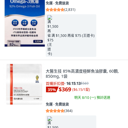
免運 ∙ 免費退貨
(
2,831
)
满 $1,500 再省 $75 (王道卡)
大醫生技 85%高濃度極鮮魚油膠囊, 60顆,
850mg, 1袋
首購折扣價
·
16:15:11
$569
$369
35
%
(
$6.15/1錠
)
明天 8/10 (一)
預計送達
免運 ∙ 免費退貨
(
364
)