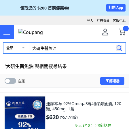
領取您的
$200
首購優惠卷!
打開 App
登入
註冊會員
客服中心
全部
'
大研生醫魚油
'
與相關搜尋結果
篩選器
含運
達摩本草 92%Omega3專利深海魚油, 120
顆, 450mg, 1盒
$620
(
$5.17/1錠
)
明天 8/10 (一)
預計送達