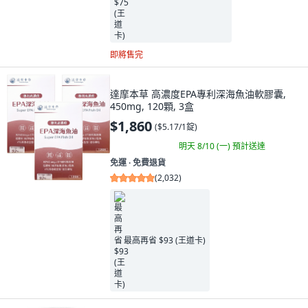
即將售完
達摩本草 高濃度EPA專利深海魚油軟膠囊,
450mg, 120顆, 3盒
$1,860
(
$5.17/1錠
)
明天 8/10 (一)
預計送達
免運 ∙ 免費退貨
(
2,032
)
最高再省 $93 (王道卡)