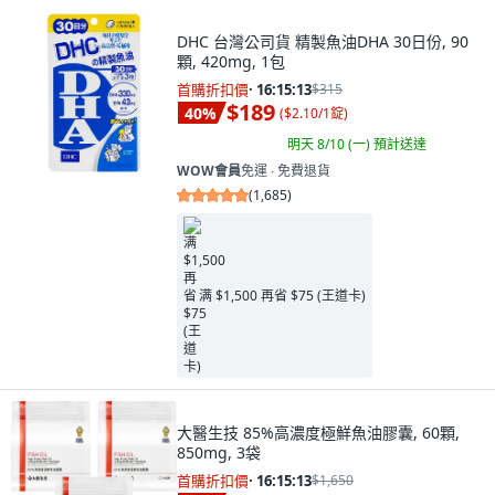
DHC 台灣公司貨 精製魚油DHA 30日份, 90
顆, 420mg, 1包
首購折扣價
·
16:15:11
$315
$189
40
%
(
$2.10/1錠
)
明天 8/10 (一)
預計送達
WOW會員
免運 ∙ 免費退貨
(
1,685
)
满 $1,500 再省 $75 (王道卡)
大醫生技 85%高濃度極鮮魚油膠囊, 60顆,
850mg, 3袋
首購折扣價
·
16:15:11
$1,650