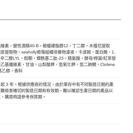
維素，變性酒精40-B，鯨蠟硬脂醇12，丁二醇，木槿花提取
皮提取物，seaholly癒傷組織培養物濾液，卡波姆，蛋白酶，1,
，辛二醇LYL，酚酮，煙酰基二肽-23，精氨酸，酵母/桿菌/紅茶發
乙基纖維素，甘油，山梨酸鉀，氫氧化鉀，氫二鈉鯛，Clofene
氧基乙醇，香料
起 3 年。根據供應商的情況，由於庫存中有不同製造日期的產
很難檢查確切的製造日期和有效期。難以確認生產日期的產品以
貨，購買時請參考保質期。