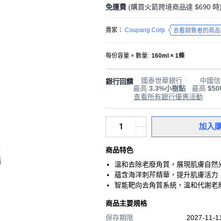
免運費
(購買火箭跨境商品達 $690 時
賣家：
Coupang Corp.
去看銷售者的商品
每份容量 × 數量
:
160ml × 1條
國泰世華銀行
中國信
銀行回饋
最高
3.3%小樹點
最高
$5
查看所有銀行優惠活動
加入
商品特色
溫和去除老廢角質，展現肌膚自然
蘊含海洋刺芹精華，提升肌膚活力
智能靶向去角質系統，溫和代謝老
商品主要規格
保存期限
2027-11-