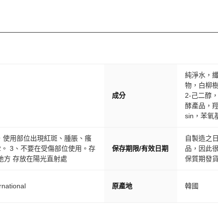
純淨水，纖
物，白柳樹
成分
2-己二醇
酵產品，羥
sin，苯
射，使用部位出現紅斑、腫脹、瘙
自製造之日
。 3、不要在受傷部位使用。存
保存期限/有效日期
品，因此
地方 存放在陽光直射處
保質期發
ational
原產地
韓國