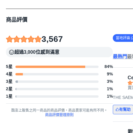
商品評價
3,567
當地評論 (2
超過3,000位感到滿意
最熱門
最
5星
84
%
4星
9
%
Ce
3星
3
%
賣家
2星
1
%
1星
1
%
THE SAE
有幫助
酷澎上販售之同一商品的商品評價，商品賣家可能有所不同。
商品評價管理原則
劉