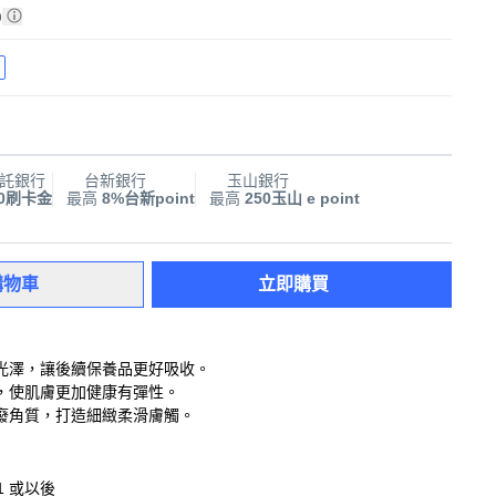
)
託銀行
台新銀行
玉山銀行
00刷卡金
最高
8%台新point
最高
250玉山 e point
購物車
立即購買
光澤，讓後續保養品更好吸收。
，使肌膚更加健康有彈性。
廢角質，打造細緻柔滑膚觸。
11 或以後