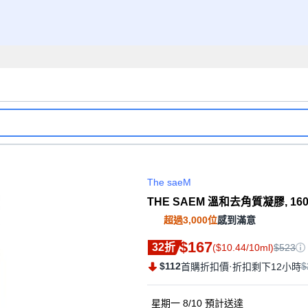
The saeM
THE SAEM 溫和去角質凝膠, 160m
超過3,000位
感到滿意
$167
32折
($10.44/10ml)
$523
$112
·
$
首購折扣價
折扣剩下12小時
星期一 8/10
預計送達