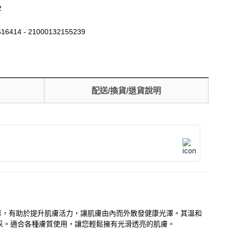
2
16414 - 21000132155239
配送/換貨/退貨說明
精華，有助於提升肌膚活力，讓肌膚由內而外散發健康光澤。其溫和
采。適合各種膚質使用，讓您輕鬆擁有光滑透亮的肌膚。