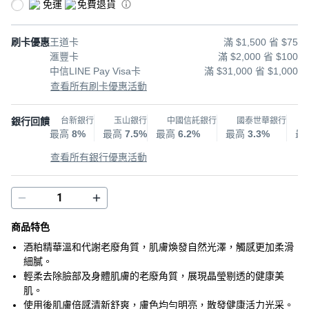
免運
免費退貨
刷卡優惠
王道卡
滿 $1,500 省 $75
滙豐卡
滿 $2,000 省 $100
中信LINE Pay Visa卡
滿 $31,000 省 $1,000
查看所有刷卡優惠活動
銀行回饋
台新銀行
玉山銀行
中國信託銀行
國泰世華銀行
最高
8%
最高
7.5%
最高
6.2%
最高
3.3%
最
查看所有銀行優惠活動
商品特色
酒粕精華溫和代謝老廢角質，肌膚煥發自然光澤，觸感更加柔滑
細膩。
輕柔去除臉部及身體肌膚的老廢角質，展現晶瑩剔透的健康美
肌。
使用後肌膚倍感清新舒爽，膚色均勻明亮，散發健康活力光采。