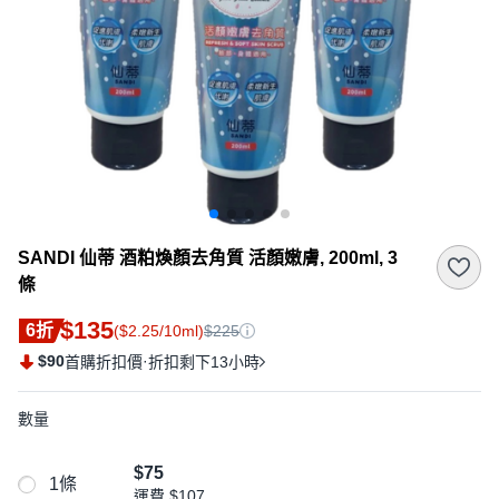
SANDI 仙蒂 酒粕煥顏去角質 活顏嫩膚, 200ml, 3
條
$135
6折
($2.25/10ml)
$225
$90
·
首購折扣價
折扣剩下13小時
數量
$75
1條
運費
$107