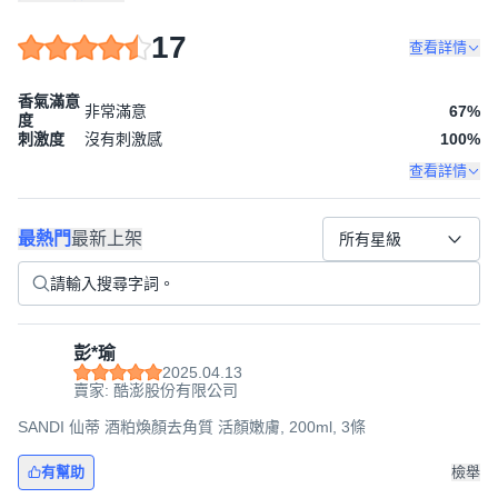
17
查看詳情
香氣滿意
非常滿意
67
%
度
刺激度
沒有刺激感
100
%
查看詳情
最熱門
最新上架
所有星級
彭*瑜
2025.04.13
賣家: 酷澎股份有限公司
SANDI 仙蒂 酒粕煥顏去角質 活顏嫩膚, 200ml, 3條
有幫助
檢舉