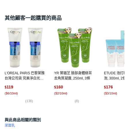
其他顧客一起購買的商品
L'OREAL PARiS 巴黎萊雅
YR 葉璐芝 臉部身體綠茶
ETUDE 泡打
台灣公司貨 完美淨白光采
去角質凝露, 250ml, 3條
泡, 300ml, 2個
再現嫩白潔面露, 100ml, 2
119
160
176
$
$
$
條
(
$6/10ml
)
(
$2/10ml
)
(
$3/10ml
)
(
138
)
(
8
)
(
8,
與此商品相關的類別
潔面乳