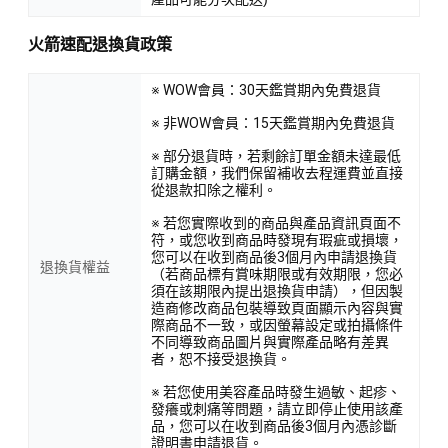
火箭速配退換貨政策
※ WOW會員：30天鑑賞期內免費退貨
※ 非WOW會員：15天鑑賞期內免費退貨
※ 部分退貨時，若剩餘訂單金額未達最低
訂購金額，我們保留補收去程運費並直接
從退款扣除之權利。
※ 若您實際收到的商品與產品資訊頁面不
符，或您收到商品時發現有瑕疵或損壞，
您可以在收到商品後3個月內申請退換貨
退換貨權益
（若商品標有賞味期限或有效期限，您必
須在該期限內提出退換貨申請），但因製
造商修改商品包裝導致頁面顯示內容與實
際商品不一致，或因螢幕設定或拍攝條件
不同導致商品圖片與實際產品略有差異
者，恕不接受退換貨。
※ 若您使用美容產品時發生過敏、起疹、
發癢或刺痛等問題，請立即停止使用該產
品，您可以在收到商品後3個月內憑診斷
證明書申請退貨。