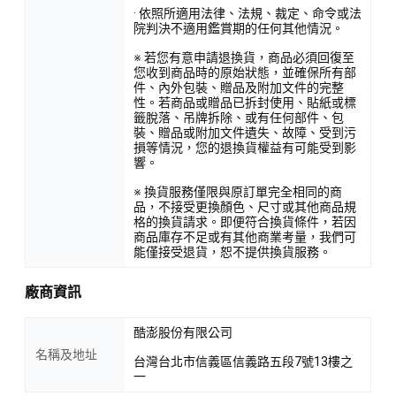
· 依照所適用法律、法規、裁定、命令或法
院判決不適用鑑賞期的任何其他情況。
※ 若您有意申請退換貨，商品必須回復至
您收到商品時的原始狀態，並確保所有部
件、內外包裝、贈品及附加文件的完整
性。若商品或贈品已拆封使用、貼紙或標
籤脫落、吊牌拆除、或有任何部件、包
裝、贈品或附加文件遺失、故障、受到污
損等情況，您的退換貨權益有可能受到影
響。
※ 換貨服務僅限與原訂單完全相同的商
品，不接受更換顏色、尺寸或其他商品規
格的換貨請求。即便符合換貨條件，若因
商品庫存不足或有其他商業考量，我們可
能僅接受退貨，恕不提供換貨服務。
廠商資訊
酷澎股份有限公司
名稱及地址
台灣台北市信義區信義路五段7號13樓之
一