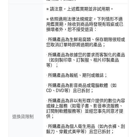
※ 請注意，上述鑑賞期並非試用期。
※ 依照適用法律法規規定，下列情形不適
用鑑賞期，除收到商品時發現有瑕疵或已
損壞者外，恕不接受退貨：
· 所購產品為生鮮易腐類、保存期限很短或
您取消訂單時即將過期的產品；
· 所購產品為依據您的要求而客製化的產品
（如刻製印章、訂製服、相片印製產品
等）；
· 所購產品為報紙、期刊或雜誌；
· 所購產品為影音商品或電腦軟體（如
CD、DVD等）且已拆封；
· 所購產品為非以有形媒介提供的數位內容
或線上服務（如電子書、影音串流服務、
訂閱制軟體服務等）並經您事先同意才提
供；
退換貨限制
· 所購產品為個人衛生用品（如內衣褲、刮
鬍刀、穿戴式美甲等）且您已拆封；