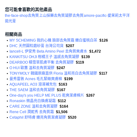
您可能會喜歡的其他產品
the-face-shop去角質
上山採藥去角質凝膠
去角質
amore-pacific-愛茉莉太平洋
拋光膏
相關商品
•
MY SCHEMING 我的心機 臉部去角質霜 嫩白蜜桃白茶
$126
•
DHC 天然圓粒磨砂膏 台灣公司貨
$207
•
Iancell-L 伊安秀 Beta Amino Peel 去角質爽膚水
$1,472
•
KANKITSU OHJI 柑橘王子 溫感去角質凝膠
$139
•
DEARBOO 積雪草肌膚平衡 去角質凝膠
$119
•
O HUI 歐蕙 溫和去角質凝膠
$247
•
TONYMOLY 韓國原廠直供 Floria 溫和亮白去角質凝膠
$117
•
曼秀雷敦 Acnes 毛孔緊緻爽膚棉
$199
•
AQUAPEEL AO3 溶液補充包
$163
•
THE SAEM 溫和去角質凝膠
$167
•
One-day's you HELP ME PLUS 乾爽潔膚棉片
$267
•
Ronaskin 微晶亮白煥膚凝霜
$112
•
CARE ZONE 溫和去角質凝膠
$164
•
Rene Cell 潤妮秀 去角質霜
$1,506
•
Cetaphil 舒特膚 嫩亮角質潔膚凝膠
$520