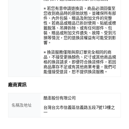
※ 若您有意申請退換貨，商品必須回復至
您收到商品時的原始狀態，並確保所有部
件、內外包裝、贈品及附加文件的完整
性。若商品或贈品已拆封使用、貼紙或標
籤脫落、吊牌拆除、或有任何部件、包
裝、贈品或附加文件遺失、故障、受到污
損等情況，您的退換貨權益有可能受到影
響。
※ 換貨服務僅限與原訂單完全相同的商
品，不接受更換顏色、尺寸或其他商品規
格的換貨請求。即便符合換貨條件，若因
商品庫存不足或有其他商業考量，我們可
能僅接受退貨，恕不提供換貨服務。
廠商資訊
酷澎股份有限公司
名稱及地址
台灣台北市信義區信義路五段7號13樓之
一