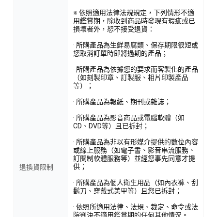
※ 依照適用法律法規規定，下列情形不適
用鑑賞期，除收到商品時發現有瑕疵或已
損壞者外，恕不接受退貨：
· 所購產品為生鮮易腐類、保存期限很短或
您取消訂單時即將過期的產品；
· 所購產品為依據您的要求而客製化的產品
（如刻製印章、訂製服、相片印製產品
等）；
· 所購產品為報紙、期刊或雜誌；
· 所購產品為影音商品或電腦軟體（如
CD、DVD等）且已拆封；
· 所購產品為非以有形媒介提供的數位內容
或線上服務（如電子書、影音串流服務、
訂閱制軟體服務等）並經您事先同意才提
供；
退換貨限制
· 所購產品為個人衛生用品（如內衣褲、刮
鬍刀、穿戴式美甲等）且您已拆封；
· 依照所適用法律、法規、裁定、命令或法
院判決不適用鑑賞期的任何其他情況。