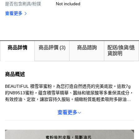
是否包含刷具/粉撲
Not included
查看更多
商品詳情
商品評價
(
3
)
商品諮詢
配送/換貨/退
貨說明
商品概述
BEAUTIFUL 積雪草蜜粉，為您打造自然透亮的完美底妝。這款7g
的NB9513蜜粉，蘊含積雪草精華、蠶絲和玻尿酸等多重保濕成分，
有效控油、定妝，讓妝容持久服貼。細緻粉質能輕柔吸附多餘油
脂，隱形毛孔，使肌膚呈現柔滑細緻的質感。薄荷香氣清新怡人，
為您帶來舒適的上妝體驗。Coupang 嚴選正品，讓您買得安心，快
查看更多
速到貨，輕鬆退貨，給您最佳的購物保障。