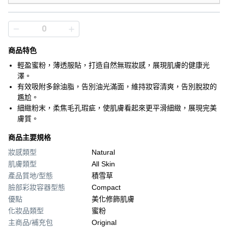
商品特色
輕盈蜜粉，薄透服貼，打造自然無瑕妝感，展現肌膚的健康光
澤。
有效吸附多餘油脂，告別油光滿面，維持妝容清爽，告別脫妝的
尷尬。
細緻粉末，柔焦毛孔瑕疵，使肌膚看起來更平滑細緻，展現完美
膚質。
商品主要規格
妝感類型
Natural
肌膚類型
All Skin
產品質地/型態
積雪草
臉部彩妝容器型態
Compact
優點
美化修飾肌膚
化妝品類型
蜜粉
主商品/補充包
Original