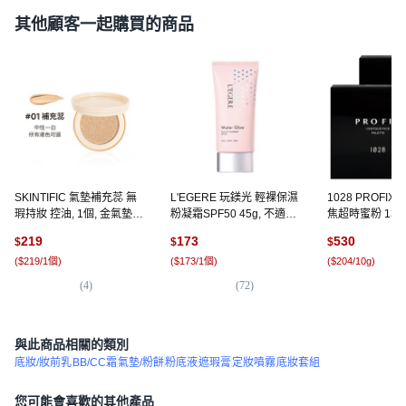
其他顧客一起購買的商品
SKINTIFIC 氣墊補充蕊 無
L'EGERE 玩鎂光 輕裸保濕
1028 PROFI
瑕持妝 控油, 1個, 金氣墊補
粉凝霜SPF50 45g, 不適用,
焦超時蜜粉 13g, 
充芯*1pcs,01香草色
1條
盒
219
173
530
$
$
$
(
$219/1個
)
(
$173/1個
)
(
$204/10g
)
(
4
)
(
72
)
(
1
與此商品相關的類別
底妝/妝前乳
BB/CC霜
氣墊/粉餅
粉底液
遮瑕膏
定妝噴霧
底妝套組
您可能會喜歡的其他產品