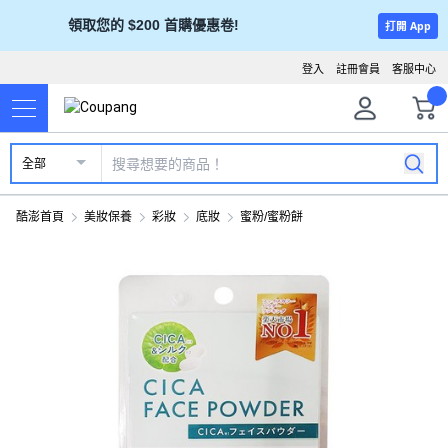
領取您的 $200 首購優惠卷!
打開 App
登入
註冊會員
客服中心
全部
酷澎首頁
美妝保養
彩妝
底妝
蜜粉/蜜粉餅