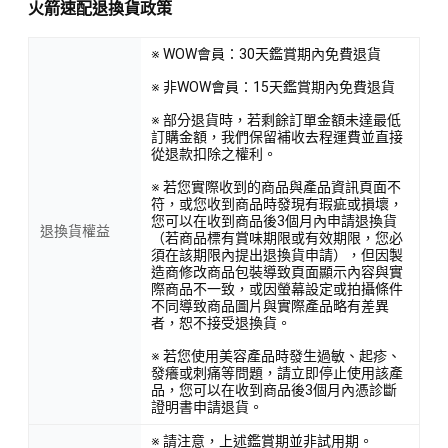
火箭速配退換貨政策
※ WOW會員：30天鑑賞期內免費退貨
※ 非WOW會員：15天鑑賞期內免費退貨
※ 部分退貨時，若剩餘訂單金額未達最低
訂購金額，我們保留補收去程運費並直接
從退款扣除之權利。
※ 若您實際收到的商品與產品資訊頁面不
符，或您收到商品時發現有瑕疵或損壞，
您可以在收到商品後3個月內申請退換貨
退換貨權益
（若商品標有賞味期限或有效期限，您必
須在該期限內提出退換貨申請），但因製
造商修改商品包裝導致頁面顯示內容與實
際商品不一致，或因螢幕設定或拍攝條件
不同導致商品圖片與實際產品略有差異
者，恕不接受退換貨。
※ 若您使用美容產品時發生過敏、起疹、
發癢或刺痛等問題，請立即停止使用該產
品，您可以在收到商品後3個月內憑診斷
證明書申請退貨。
※ 請注意，上述鑑賞期並非試用期。