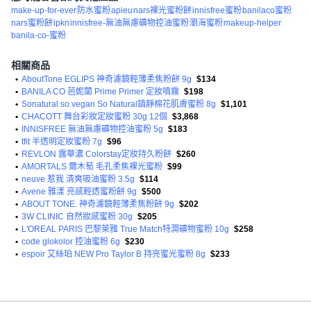
make-up-for-ever
防水蜜粉
apieu
nars裸光蜜粉餅
innisfree蜜粉
banilaco蜜粉
nars蜜粉餅
ipkn
innisfree-無油無慮礦物控油蜜粉
瀏海蜜粉
makeup-helper
banila-co-蜜粉
相關商品
•
AboutTone EGLIPS 神奇濾鏡輕薄柔焦粉餅 9g
$134
•
BANILA CO 芭妮蘭 Prime Primer 定妝噴霧
$198
•
Sonatural so.vegan So Natural鎮靜棉花肌膚蜜粉 8g
$1,101
•
CHACOTT 舞台彩妝定妝蜜粉 30g 12個
$3,868
•
INNISFREE 無油無慮礦物控油蜜粉 5g
$183
•
tfit 半透明定妝蜜粉 7g
$96
•
REVLON 露華濃 Colorstay定妝持久粉餅
$260
•
AMORTALS 爾木萄 毛孔柔焦裸光蜜粉
$99
•
neuve 惹我 清爽吸油蜜粉 3.5g
$114
•
Avene 雅漾 亮感輕透蜜粉餅 9g
$500
•
ABOUT TONE. 神奇濾鏡輕薄柔焦粉餅 9g
$202
•
3W CLINIC 自然妝感蜜粉 30g
$205
•
L'OREAL PARIS 巴黎萊雅 True Match特潤礦物蜜粉 10g
$258
•
code glokolor 控油蜜粉 6g
$230
•
espoir 艾絲珀 NEW Pro Taylor B 持亮蜜光蜜粉 8g
$233