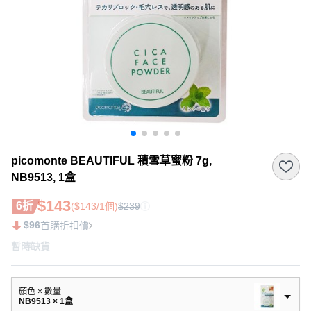
picomonte BEAUTIFUL 積雪草蜜粉 7g,
NB9513, 1盒
$143
6折
($143/1個)
$239
$96
首購折扣價
暫時缺貨
顏色 × 數量
NB9513 × 1盒