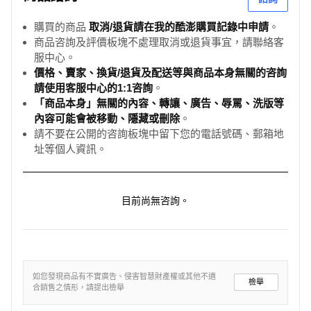
購買的商品
取消/退貨請在我的酷澎購買記錄中申請
。
商品咨詢及評價板塊不處理取消或退貨事宜，請聯絡客
服中心。
價格、賣家、換貨/退貨及配送等與商品本身無關的咨詢
請使用客服中心的1:1咨詢
。
「商品本身」無關的內容、轉讓、廣告、辱罵、洗版等
內容可能會被移動、隱藏或刪除
。
請不要在公開的咨詢板塊中留下您的電話號碼、郵箱地
址等個人資訊。
目前尚無咨詢。
如您發現商品有不實廣告、侵害智慧財產權或其他不適
檢舉
合銷售之情形，請提出檢舉