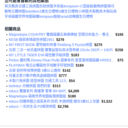
您可能會喜歡的其他產品
英文教具
交通工具拼圖
形狀拼圖
手抓板
kongsuni-小荳娃娃
動物拼圖
萌可
動物立體拼圖
todolibro
2歲生日禮物
3歲生日禮物
小拼圖
木製教具
木製玩具
字母磁鐵
世界地圖磁鐵
kongsuni娃娃
ariati
幼稚園生日禮物
相關商品
•
Magnetopia COUNTRY 雙面磁鐵五格骨牌組 空間分析能力、專注力、大腦發展、創造力 數學教具
$166
•
KESB 臉部表情磁性拼圖1951
$276
•
MY FIRST BOOK 蒙特梭利布書 Pinkfong 5 Puzzle拼圖
$270
•
古部 二合一幼兒童拼圖 寶寶益智玩具冰雪奇緣 3314s 200片 + 100片
$158
•
MY LITTLE TIGER EVA 磁性數字板拼圖
$183
•
Pintoo 優利瑪 Disney Pixar Fluffy 甜夢系列 星星雲拼圖磁鐵 HPD01 透明 方
$75
•
PLAYMAX 每日必備磁性字母數字符號拼圖
$184
•
古部 迷你特攻隊拼圖 3歲以上適用
$142
•
兒童注意力集中教具虛線圖拼圖
$777
•
木製六角拼圖 造型拼圖 交通工具 12入
$54
•
beleduc 分類拼圖 我們的家
$313
•
educo 雙層系列 救護車 警車 89+89片
$4,289
•
Magnetopia 磁吸世界地圖板塊拼圖組
$180
•
educo 四層拼圖之成長系列 奶奶 木頭拼圖 適合3歲以上兒童
$1,522
•
educo 一天的生活 PS框架拼圖
$2,706