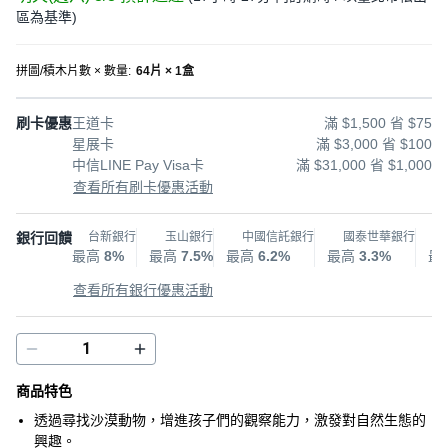
區為基準
)
拼圖/積木片數 × 數量
:
64片 × 1盒
刷卡優惠
王道卡
滿 $1,500 省 $75
星展卡
滿 $3,000 省 $100
中信LINE Pay Visa卡
滿 $31,000 省 $1,000
查看所有刷卡優惠活動
銀行回饋
台新銀行
玉山銀行
中國信託銀行
國泰世華銀行
最高
8%
最高
7.5%
最高
6.2%
最高
3.3%
最
查看所有銀行優惠活動
商品特色
透過尋找沙漠動物，增進孩子們的觀察能力，激發對自然生態的
興趣。