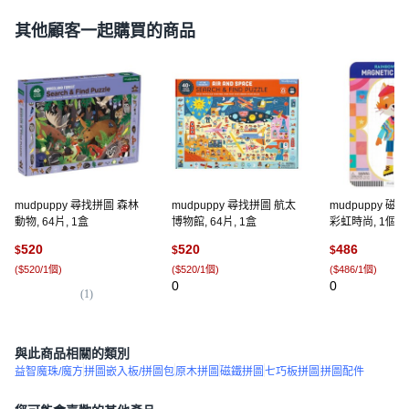
其他顧客一起購買的商品
mudpuppy 尋找拼圖 森林
mudpuppy 尋找拼圖 航太
mudpuppy 
動物, 64片, 1盒
博物館, 64片, 1盒
彩虹時尚, 1個, 
520
520
486
$
$
$
(
$520/1個
)
(
$520/1個
)
(
$486/1個
)
0
0
(
1
)
與此商品相關的類別
益智魔珠/魔方
拼圖嵌入板/拼圖包
原木拼圖
磁鐵拼圖
七巧板拼圖
拼圖配件