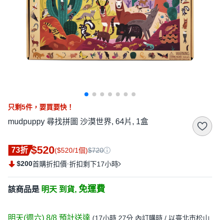
只剩
5
件，
要買要快！
mudpuppy 尋找拼圖 沙漠世界, 64片, 1盒
$520
73折
($520/1個)
$720
$200
·
首購折扣價
折扣剩下17小時
免運費
該商品是
明天 到貨,
明天(週六) 8/8
預計送達
(
17小時 27分
內訂購時
/ 以臺北市松山