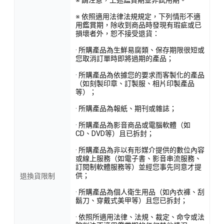
※ 依照適用法律法規規定，下列情形不適
用鑑賞期，除收到商品時發現有瑕疵或已
損壞者外，恕不接受退貨：
· 所購產品為生鮮易腐類、保存期限很短或
您取消訂單時即將過期的產品；
· 所購產品為依據您的要求而客製化的產品
（如刻製印章、訂製服、相片印製產品
等）；
· 所購產品為報紙、期刊或雜誌；
· 所購產品為影音商品或電腦軟體（如
CD、DVD等）且已拆封；
· 所購產品為非以有形媒介提供的數位內容
或線上服務（如電子書、影音串流服務、
訂閱制軟體服務等）並經您事先同意才提
供；
退換貨限制
· 所購產品為個人衛生用品（如內衣褲、刮
鬍刀、穿戴式美甲等）且您已拆封；
· 依照所適用法律、法規、裁定、命令或法