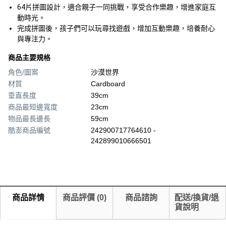
64片拼圖設計，適合親子一同挑戰，享受合作樂趣，增進家庭互
動時光。
完成拼圖後，孩子們可以玩尋找遊戲，增加互動樂趣，培養耐心
與專注力。
商品主要規格
角色/圖案
沙漠世界
材質
Cardboard
垂直長度
39cm
商品最短邊寬度
23cm
物品最長邊長
59cm
酷澎商品編號
242900717764610 -
242899010666501
商品詳情
商品評價
(
0
)
商品諮詢
配送/換貨/退
貨說明