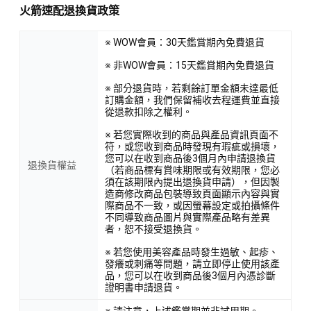
火箭速配退換貨政策
※ WOW會員：30天鑑賞期內免費退貨
※ 非WOW會員：15天鑑賞期內免費退貨
※ 部分退貨時，若剩餘訂單金額未達最低
訂購金額，我們保留補收去程運費並直接
從退款扣除之權利。
※ 若您實際收到的商品與產品資訊頁面不
符，或您收到商品時發現有瑕疵或損壞，
您可以在收到商品後3個月內申請退換貨
退換貨權益
（若商品標有賞味期限或有效期限，您必
須在該期限內提出退換貨申請），但因製
造商修改商品包裝導致頁面顯示內容與實
際商品不一致，或因螢幕設定或拍攝條件
不同導致商品圖片與實際產品略有差異
者，恕不接受退換貨。
※ 若您使用美容產品時發生過敏、起疹、
發癢或刺痛等問題，請立即停止使用該產
品，您可以在收到商品後3個月內憑診斷
證明書申請退貨。
※ 請注意，上述鑑賞期並非試用期。