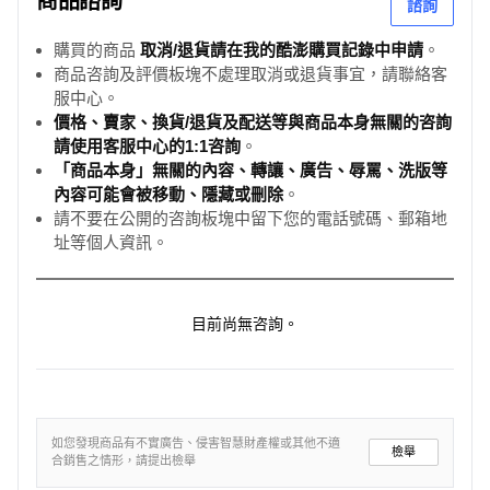
商品諮詢
諮詢
購買的商品
取消/退貨請在我的酷澎購買記錄中申請
。
商品咨詢及評價板塊不處理取消或退貨事宜，請聯絡客
服中心。
價格、賣家、換貨/退貨及配送等與商品本身無關的咨詢
請使用客服中心的1:1咨詢
。
「商品本身」無關的內容、轉讓、廣告、辱罵、洗版等
內容可能會被移動、隱藏或刪除
。
請不要在公開的咨詢板塊中留下您的電話號碼、郵箱地
址等個人資訊。
目前尚無咨詢。
如您發現商品有不實廣告、侵害智慧財產權或其他不適
檢舉
合銷售之情形，請提出檢舉