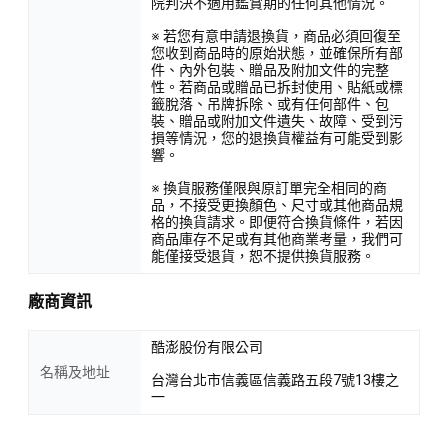
院判決不適用鑑賞期的任何其他情況。
※ 若您有意申請退換貨，商品必須回復至
您收到商品時的原始狀態，並確保所有部
件、內外包裝、贈品及附加文件的完整
性。若商品或贈品已拆封使用、貼紙或標
籤脫落、吊牌拆除、或有任何部件、包
裝、贈品或附加文件遺失、故障、受到污
損等情況，您的退換貨權益有可能受到影
響。
※ 換貨服務僅限與原訂單完全相同的商
品，不接受更換顏色、尺寸或其他商品規
格的換貨請求。即便符合換貨條件，若因
商品庫存不足或有其他商業考量，我們可
能僅接受退貨，恕不提供換貨服務。
廠商資訊
酷澎股份有限公司
名稱及地址
台灣台北市信義區信義路五段7號13樓之
一