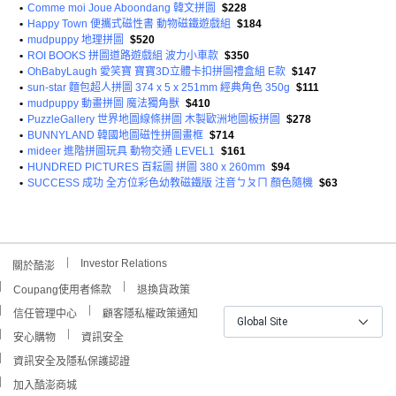
•
Comme moi Joue Aboondang 韓文拼圖
$228
•
Happy Town 便攜式磁性書 動物磁鐵遊戲組
$184
•
mudpuppy 地理拼圖
$520
•
ROI BOOKS 拼圖道路遊戲組 波力小車款
$350
•
OhBabyLaugh 愛笑寶 寶寶3D立體卡扣拼圖禮盒組 E款
$147
•
sun-star 麵包超人拼圖 374 x 5 x 251mm 經典角色 350g
$111
•
mudpuppy 動畫拼圖 魔法獨角獸
$410
•
PuzzleGallery 世界地圖線條拼圖 木製歐洲地圖板拼圖
$278
•
BUNNYLAND 韓國地圖磁性拼圖畫框
$714
•
mideer 進階拼圖玩具 動物交通 LEVEL1
$161
•
HUNDRED PICTURES 百耘圖 拼圖 380 x 260mm
$94
•
SUCCESS 成功 全方位彩色幼教磁鐵版 注音ㄅㄆㄇ 顏色隨機
$63
Investor Relations
關於酷澎
Coupang使用者條款
退換貨政策
信任管理中心
顧客隱私權政策通知
Global Site
安心購物
資訊安全
資訊安全及隱私保護認證
加入酷澎商城