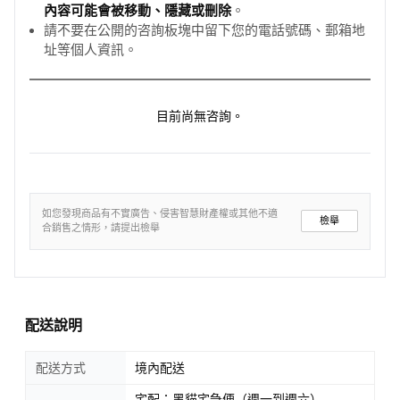
內容可能會被移動、隱藏或刪除
。
請不要在公開的咨詢板塊中留下您的電話號碼、郵箱地
址等個人資訊。
目前尚無咨詢。
如您發現商品有不實廣告、侵害智慧財產權或其他不適
檢舉
合銷售之情形，請提出檢舉
配送說明
配送方式
境內配送
宅配：黑貓宅急便（週一到週六）