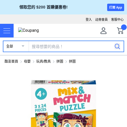
領取您的 $200 首購優惠卷!
打開 App
登入
註冊會員
客服中心
全部
酷澎首頁
母嬰
玩具/教具
拼圖
拼圖