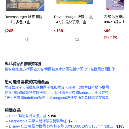
Ravensburger 維寶 拼圖,
Ravensburger 維寶 拼圖,
古部 冰雪奇緣
368片, 多色, 1盒
147片, 叢林玩樂, 1盒
0962 3歲以上適用
1盒
265
168
96
$
$
$
(
$96/1個
)
(
1
)
(
2
)
(
3
與此商品相關的類別
益智魔珠/魔方
拼圖嵌入板/拼圖包
原木拼圖
磁鐵拼圖
七巧板拼圖
拼圖配件
您可能會喜歡的其他產品
木製教具
字母磁鐵
形狀拼圖
手抓板
木製玩具
萌可
3歲生日禮物
小拼圖
世界地圖磁鐵
動物立體拼圖
ariati
幼稚園生日禮物
kongsuni-小荳娃娃
2歲生日禮物
todolibro
動物拼圖
kongsuni娃娃
交通工具拼圖
英文教具
相關商品
•
Hape 動物有聲立體拼圖
$356
•
Magnetopia 磁吸人體海報表情裝飾組
$265
•
Disney 迪士尼 磁力拼圖 迷你特攻隊 33XF1086 165 x 165mm 3歲以上
$105