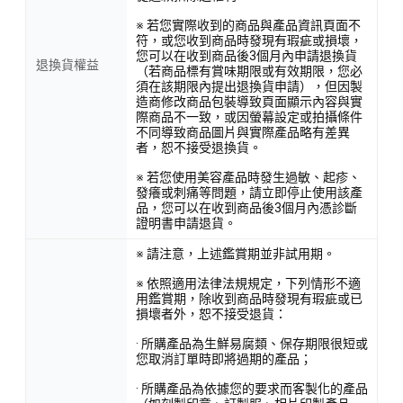
※ 若您實際收到的商品與產品資訊頁面不
符，或您收到商品時發現有瑕疵或損壞，
您可以在收到商品後3個月內申請退換貨
退換貨權益
（若商品標有賞味期限或有效期限，您必
須在該期限內提出退換貨申請），但因製
造商修改商品包裝導致頁面顯示內容與實
際商品不一致，或因螢幕設定或拍攝條件
不同導致商品圖片與實際產品略有差異
者，恕不接受退換貨。
※ 若您使用美容產品時發生過敏、起疹、
發癢或刺痛等問題，請立即停止使用該產
品，您可以在收到商品後3個月內憑診斷
證明書申請退貨。
※ 請注意，上述鑑賞期並非試用期。
※ 依照適用法律法規規定，下列情形不適
用鑑賞期，除收到商品時發現有瑕疵或已
損壞者外，恕不接受退貨：
· 所購產品為生鮮易腐類、保存期限很短或
您取消訂單時即將過期的產品；
· 所購產品為依據您的要求而客製化的產品