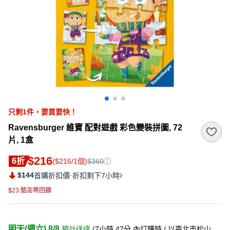
只剩
1
件，
要買要快！
Ravensburger 維寶 配對遊戲 彩色變裝拼圖, 72
片, 1盒
$216
6折
($216/1個)
$360
$144
·
首購折扣價
折扣剩下7小時
$23 酷澎幣回饋
明天(週六) 8/8
預計送達
(
7小時 47分
內訂購時
/ 以臺北市松山