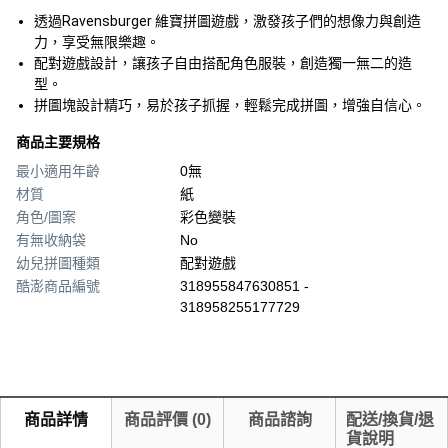
透過Ravensburger 維寶拼圖遊戲，激發孩子們的想像力與創造
力，享受無限樂趣。
配對遊戲設計，讓孩子自由搭配角色服裝，創造獨一無二的造
型。
拼圖塊設計精巧，易於孩子抓握，輕鬆完成拼圖，增強自信心。
商品主要規格
最小適用年齡
0無
材質
紙
角色/圖案
彩色變裝
有無收納袋
No
幼兒拼圖種類
配對遊戲
酷澎商品編號
318955847630851 -
318958255177729
商品詳情
商品評價
(
0
)
商品諮詢
配送/換貨/退
貨說明