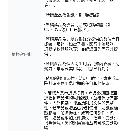
（如刻製印章、訂製服、相片印製產品
等）；
· 所購產品為報紙、期刊或雜誌；
· 所購產品為影音商品或電腦軟體（如
CD、DVD等）且已拆封；
· 所購產品為非以有形媒介提供的數位內容
或線上服務（如電子書、影音串流服務、
訂閱制軟體服務等）並經您事先同意才提
供；
退換貨限制
· 所購產品為個人衛生用品（如內衣褲、刮
鬍刀、穿戴式美甲等）且您已拆封；
· 依照所適用法律、法規、裁定、命令或法
院判決不適用鑑賞期的任何其他情況。
※ 若您有意申請退換貨，商品必須回復至
您收到商品時的原始狀態，並確保所有部
件、內外包裝、贈品及附加文件的完整
性。若商品或贈品已拆封使用、貼紙或標
籤脫落、吊牌拆除、或有任何部件、包
裝、贈品或附加文件遺失、故障、受到污
損等情況，您的退換貨權益有可能受到影
響。