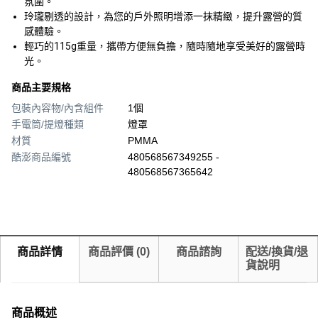
氛圍。
玲瓏剔透的設計，為您的戶外照明增添一抹精緻，提升露營的質
感體驗。
輕巧的115g重量，攜帶方便無負擔，隨時隨地享受美好的露營時
光。
商品主要規格
包裝內容物/內含組件
1個
手電筒/提燈種類
燈罩
材質
PMMA
酷澎商品編號
480568567349255 -
480568567365642
商品詳情
商品評價
(
0
)
商品諮詢
配送/換貨/退
貨說明
商品概述