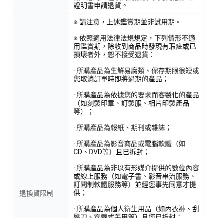
證明書申請退貨。
※ 請注意，上述鑑賞期並非試用期。
※ 依照適用法律法規規定，下列情形不適
用鑑賞期，除收到商品時發現有瑕疵或已
損壞者外，恕不接受退貨：
· 所購產品為生鮮易腐類、保存期限很短或
您取消訂單時即將過期的產品；
· 所購產品為依據您的要求而客製化的產品
（如刻製印章、訂製服、相片印製產品
等）；
· 所購產品為報紙、期刊或雜誌；
· 所購產品為影音商品或電腦軟體（如
CD、DVD等）且已拆封；
· 所購產品為非以有形媒介提供的數位內容
或線上服務（如電子書、影音串流服務、
訂閱制軟體服務等）並經您事先同意才提
供；
退換貨限制
· 所購產品為個人衛生用品（如內衣褲、刮
鬍刀、穿戴式美甲等）且您已拆封；