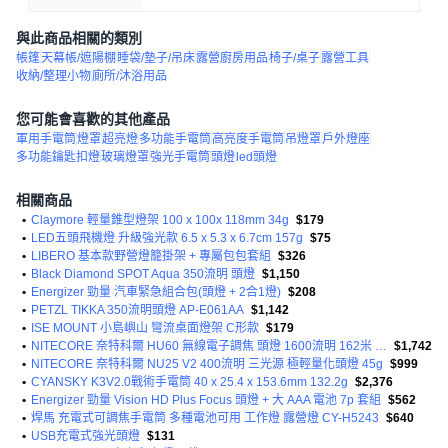
與此商品相關的類別
帳篷
天幕帳/遮陽棚
睡袋/墊子/吊床
露營廚房用品
椅子/桌子
露營工具
收納/整理小物
廁所/沐浴用品
您可能會喜歡的其他產品
軍用手電筒
燈罩
超亮燈
多功能手電筒
高亮度手電筒
吊燈罩
戶外燈座
多功能鑰匙扣燈
玻璃燈罩
強光手電筒
頭燈
led頭燈
相關商品
•
Claymore 輕量錐型燈架 100 x 100x 118mm 34g
$179
•
LED五頭飛機燈 升級強光款 6.5 x 5.3 x 6.7cm 157g
$75
•
LIBERO 基本款野營燈籠掛架 + 專屬包包套組
$326
•
Black Diamond SPOT Aqua 350流明 頭燈
$1,150
•
Energizer 勁量 汽車緊急組合包(頭燈 + 2合1燈)
$208
•
PETZL TIKKA 350流明頭燈 AP-E061AA
$1,142
•
ISE MOUNT 小島嶼山 彎流桌面燈架 C形款
$179
•
NITECORE 奈特科爾 HU60 無線電子調焦 頭燈 1600流明 162米 無極調光 遙控
$1,742
•
NITECORE 奈特科爾 NU25 V2 400流明 三光源 極輕量化頭燈 45g
$999
•
CYANSKY K3V2.0戰術手電筒 40 x 25.4 x 153.6mm 132.2g
$2,376
•
Energizer 勁量 Vision HD Plus Focus 頭燈 + 大 AAA 電池 7p 套組
$562
•
焊馬 充電式可調焦手電筒 多種電池可用 工作燈 露營燈 CY-H5243
$640
•
USB充電式強光頭燈
$131