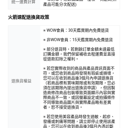
統一運費計算
產品可能分次配送)
火箭速配退換貨政策
※ WOW會員：30天鑑賞期內免費退貨
※ 非WOW會員：15天鑑賞期內免費退貨
※ 部分退貨時，若剩餘訂單金額未達最低
訂購金額，我們保留補收去程運費並直接
從退款扣除之權利。
※ 若您實際收到的商品與產品資訊頁面不
符，或您收到商品時發現有瑕疵或損壞，
您可以在收到商品後3個月內申請退換貨
退換貨權益
（若商品標有賞味期限或有效期限，您必
須在該期限內提出退換貨申請），但因製
造商修改商品包裝導致頁面顯示內容與實
際商品不一致，或因螢幕設定或拍攝條件
不同導致商品圖片與實際產品略有差異
者，恕不接受退換貨。
※ 若您使用美容產品時發生過敏、起疹、
發癢或刺痛等問題，請立即停止使用該產
品，您可以在收到商品後3個月內憑診斷