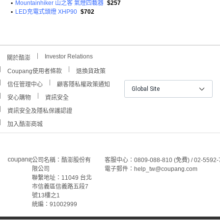
•
Mountainhiker 山之客 氣燈四載器
$257
•
LED充電式頭燈 XHP90
$702
Investor Relations
關於酷澎
Coupang使用者條款
退換貨政策
信任管理中心
顧客隱私權政策通知
Global Site
安心購物
資訊安全
資訊安全及隱私保護認證
加入酷澎商城
公司名稱：酷澎股份有
客服中心：0809-088-810 (免費) / 02-5592-
限公司
電子郵件：help_tw@coupang.com
聯繫地址：11049 台北
市信義區信義路五段7
號13樓之1
統編：91002999
3