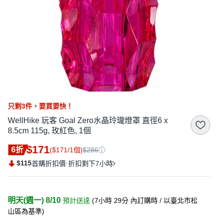
只剩
3
件，
要買要快！
WellHike 玩客 Goal Zero水晶玲瓏燈罩 直徑6 x
8.5cm 115g, 玫紅色, 1個
$171
6折
($171/1個)
$286
$115
·
首購折扣價
折扣剩下7小時
明天(週一) 8/10
預計送達
(
7小時 29分
內訂購時
/ 以臺北市松
山區為基準
)