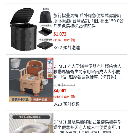
旅行摺疊馬桶 戶外應急便攜式露營廁
所 附帳篷 台灣熱銷, 1個, 稱重150.0公
斤黑色馬桶送25個配件
$1,073
(
$1073.00/1個
)
8/22
預計送達
DFMEI 老人孕婦坐便器老年殘疾病人
移動馬桶衛生間家用室內成人大小便
椅, 1個, 超厚奢豪款硬座【卡其色】可
旋轉升降-盛尿桶：蹲廁用【承重50:如
60
%
$10,018
圖
$4,007
(
$4007.00/1個
)
8/20
預計送達
DFMEI 蹲坑馬桶移動式坐便馬桶凳孕
婦坐便器冬天老人成人坐便凳廁所, 1
個, 灰色硬座【高矮可調】:如圖