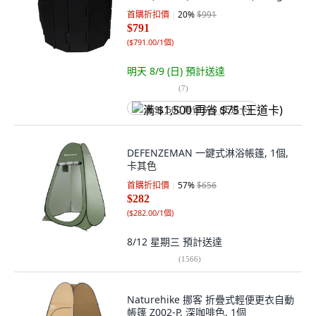
組, 黑色
首購折扣價
20
%
$991
$791
(
$791.00/1個
)
明天 8/9 (日)
預計送達
(
7
)
满 $1,500 再省 $75 (王道卡)
DEFENZEMAN 一鍵式淋浴帳篷, 1個,
卡其色
首購折扣價
57
%
$656
$282
(
$282.00/1個
)
8/12 星期三
預計送達
(
1566
)
Naturehike 挪客 折疊式輕便更衣自動
帳篷 Z002-P, 深咖啡色, 1個