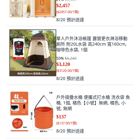
$2,457
(
$2457.00/1個
)
8/20
預計送達
單人戶外沐浴帳篷 露營更衣淋浴移動
廁所 附20L水袋 高240cm 寬160cm,
咖啡色水袋, 1個
50
%
$6,240
$3,120
(
$3120.00/1個
)
8/20
預計送達
戶外摺疊水桶 便攜式打水桶 洗衣袋 魚
桶, 1個, 橘色【小號】無網, 橘色, 小
號, 無網
$137
(
$137.00/1個
)
8/20
預計送達