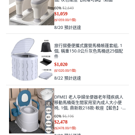
60
%
$2,649
$1,059
(
$1059.00/1個
)
8/20
預計送達
旅行摺疊便攜式露營馬桶帳篷套組, 1
個, 稱重150.0公斤灰色馬桶送25個配
件
$1,020
(
$1020.00/1個
)
8/22
預計送達
DFMEI 老人孕婦坐便器老年殘疾病人
移動馬桶衛生間家用室內成人大小便
椅, 1個, 鼎新款218款-軟座【藍色】-
盛尿桶：房間用【承重500斤】:如圖
60
%
$6,196
$2,478
(
$2478.00/1個
)