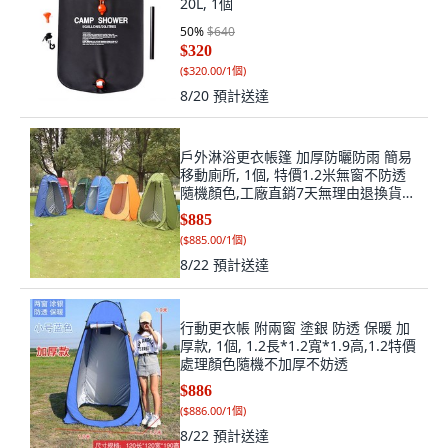
20L, 1個
50
%
$640
$320
(
$320.00/1個
)
8/20
預計送達
戶外淋浴更衣帳篷 加厚防曬防雨 簡易
移動廁所, 1個, 特價1.2米無窗不防透
隨機顏色,工廠直銷7天無理由退換貨售
後無憂
$885
(
$885.00/1個
)
8/22
預計送達
行動更衣帳 附兩窗 塗銀 防透 保暖 加
厚款, 1個, 1.2長*1.2寬*1.9高,1.2特價
處理顏色隨機不加厚不妨透
$886
(
$886.00/1個
)
8/22
預計送達