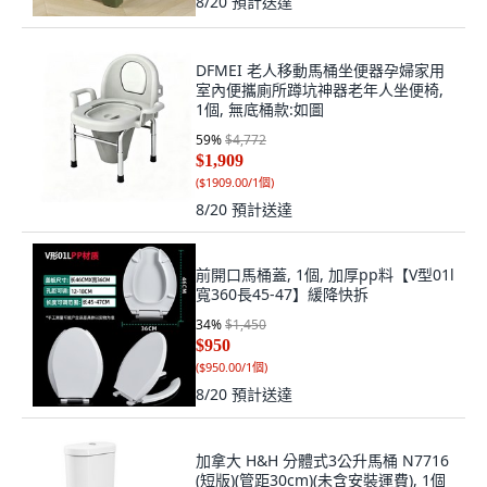
8/20
預計送達
DFMEI 老人移動馬桶坐便器孕婦家用
室內便攜廁所蹲坑神器老年人坐便椅,
1個, 無底桶款:如圖
59
%
$4,772
$1,909
(
$1909.00/1個
)
8/20
預計送達
前開口馬桶蓋, 1個, 加厚pp料【V型01l
寬360長45-47】緩降快拆
34
%
$1,450
$950
(
$950.00/1個
)
8/20
預計送達
加拿大 H&H 分體式3公升馬桶 N7716
(短版)(管距30cm)(未含安裝運費), 1個