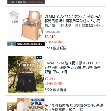
DFMEI 老人孕婦坐便器老年殘疾病人
移動馬桶衛生間家用室內成人大小便
椅, 1個, 【經典款卡其】軟靠軟座圈-
可升降兩檔-盛尿桶：蹲廁用【承重5:
60
%
$8,281
如圖
$3,312
(
$3312.00/1個
)
8/20
預計送達
KAZMI KZM 速搭衛浴帳 K211T3T09
行動廁所 速搭帳 浴廁帳 淋浴帳 露營
野營 車床, 1個
$5,980
(
$5980.00/1個
)
8/20
預計送達
多功能移動馬桶 居家照護好幫手, 基礎
款（房間專用）藍色, 1個