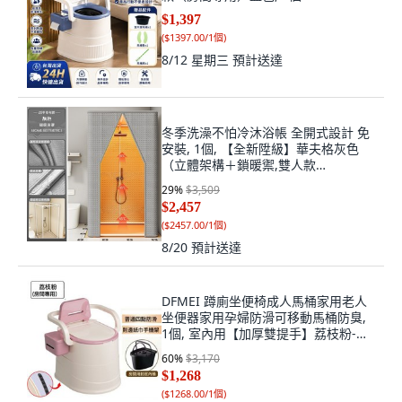
$1,397
(
$1397.00/1個
)
8/12 星期三
預計送達
冬季洗澡不怕冷沐浴帳 全開式設計 免
安裝, 1個, 【全新陞級】華夫格灰色
（立體架構＋鎖暖禦,雙人款
【90*90*200】
29
%
$3,509
$2,457
(
$2457.00/1個
)
8/20
預計送達
DFMEI 蹲廁坐便椅成人馬桶家用老人
坐便器家用孕婦防滑可移動馬桶防臭,
1個, 室內用【加厚雙提手】荔枝粉-加
厚扶手四點防滑款⚑:如圖
60
%
$3,170
$1,268
(
$1268.00/1個
)