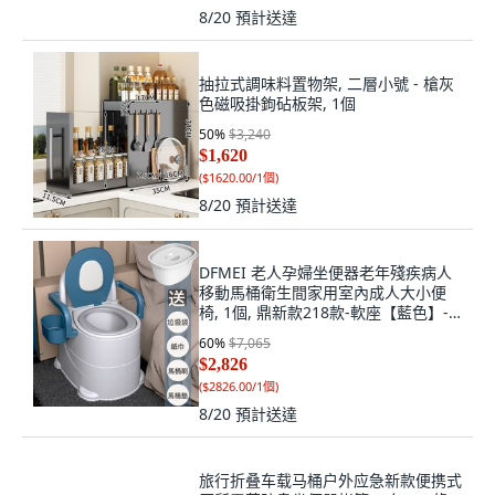
8/20
預計送達
抽拉式調味料置物架, 二層小號 - 槍灰
色磁吸掛鉤砧板架, 1個
50
%
$3,240
$1,620
(
$1620.00/1個
)
8/20
預計送達
DFMEI 老人孕婦坐便器老年殘疾病人
移動馬桶衛生間家用室內成人大小便
椅, 1個, 鼎新款218款-軟座【藍色】-
盛尿桶：房間蹲廁兩用【破損包賠:如
60
%
$7,065
圖
$2,826
(
$2826.00/1個
)
8/20
預計送達
旅行折叠车载马桶户外应急新款便携式