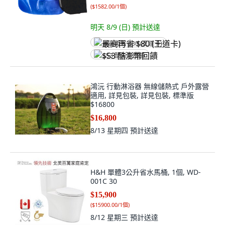
(
$1582.00/1個
)
明天 8/9 (日)
預計送達
最高再省 $80 (王道卡)
$53 酷澎幣回饋
鴻沅 行動淋浴器 無線儲熱式 戶外露營
適用, 詳見包裝, 詳見包裝, 標準版
$16800
$16,800
8/13 星期四
預計送達
H&H 單體3公升省水馬桶, 1個, WD-
001C 30
$15,900
(
$15900.00/1個
)
8/12 星期三
預計送達