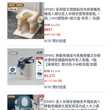
DFMEI 家用衛生間蹲廁改坐廁便攜馬
桶成人蹲坑老人孕婦坐便凳蹲便風, 1
個, J-443硬墊款+紙巾盒-棕色♢:如圖
60
%
$2,394
$957
(
$957.00/1個
)
8/20
預計送達
DFMEI 移動馬桶室內馬桶便攜式孕婦
坐便椅尿桶臨時廁所老人馬桶, 1個,
【豪華款】蹲坑用-EVA軟坐圈:如圖
60
%
$2,938
$1,175
(
$1175.00/1個
)
8/20
預計送達
DFMEI 老人孕婦坐便器老年殘疾病人
移動馬桶衛生間家用室內成人大小便