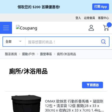
領取您的
$200
首購優惠卷!
打開 App
登入
註冊會員
客服中心
全部
酷澎首頁
運動/戶外
露營專區
廁所/沐浴用品
廁所/沐浴用品
篩選器
OMAX 歐妹思 行動折疊馬桶 + 凝固劑
12包 + 清潔袋 12個 展開(28 x 33 x
30cm) x 收納(28 x 33 x 7cm) 1.4kg, 1