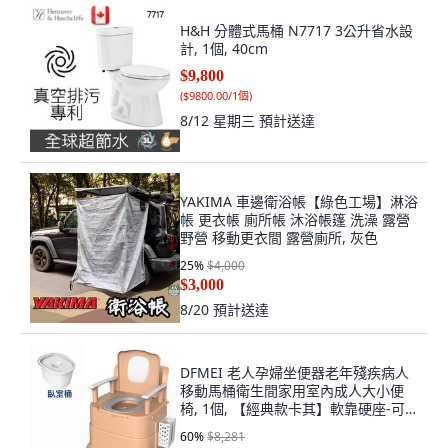
H&H 分體式馬桶 N7717 3公升省水設
計, 1個, 40cm
$9,800
(
$9800.00/1個
)
8/12 星期三
預計送達
YAKIMA 車邊衛浴帳【綠色工場】淋浴
帳 更衣帳 廁所帳 沐浴帳篷 洗澡 露營
野營 移動更衣間 露營廁所, 灰色
25
%
$4,000
$3,000
8/20
預計送達
DFMEI 老人孕婦坐便器老年殘疾病人
移動馬桶衛生間家用室內成人大小便
椅, 1個, 【經典款卡其】軟靠硬座-可
升降兩檔-盛尿桶：房間雙桶替換用【:
60
%
$8,281
如圖