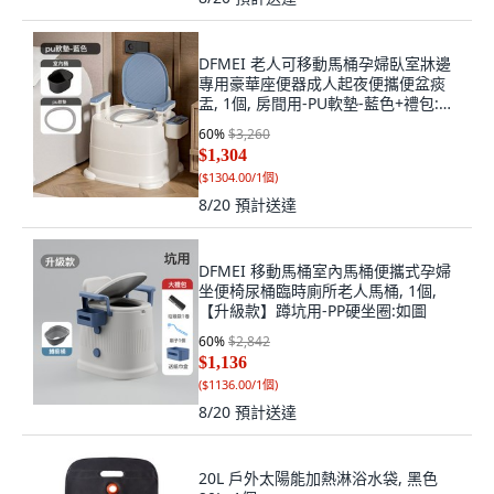
DFMEI 老人可移動馬桶孕婦臥室牀邊
專用豪華座便器成人起夜便攜便盆痰
盂, 1個, 房間用-PU軟墊-藍色+禮包:如
圖
60
%
$3,260
$1,304
(
$1304.00/1個
)
8/20
預計送達
DFMEI 移動馬桶室內馬桶便攜式孕婦
坐便椅尿桶臨時廁所老人馬桶, 1個,
【升級款】蹲坑用-PP硬坐圈:如圖
60
%
$2,842
$1,136
(
$1136.00/1個
)
8/20
預計送達
20L 戶外太陽能加熱淋浴水袋, 黑色