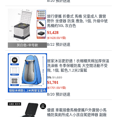
8/20
預計送達
旅行便攜 折疊式 馬桶 兒童成人 露營
野外 坐便器 防臭 應急, 1個, 升級中號
馬桶約50L 灰白色
$1,428
(
$1428.00/1個
)
8/22
預計送達
居家沐浴更舒適！衣帽櫃夾棉加厚保溫
洗澡帳 冬季保暖防風 大空間活動不受
限, 1個, 藍色,1.2米2窗藍
9
%
$1,889
$1,701
(
$1701.00/1個
)
8/20
預計送達
優選 車載摺疊馬桶便攜戶外露營小馬
桶防臭廁所成人小孩自駕遊神器 副廠