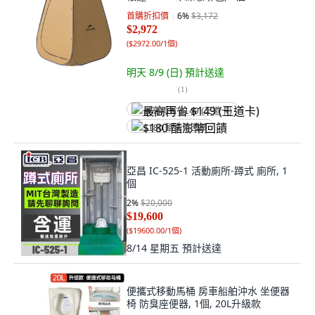
首購折扣價
6
%
$3,172
$2,972
(
$2972.00/1個
)
明天 8/9 (日)
預計送達
(
1
)
最高再省 $149 (王道卡)
$180 酷澎幣回饋
亞昌 IC-525-1 活動廁所-蹲式 廁所, 1
個
2
%
$20,000
$19,600
(
$19600.00/1個
)
8/14 星期五
預計送達
便攜式移動馬桶 房車船舶沖水 坐便器
椅 防臭座便器, 1個, 20L升級款