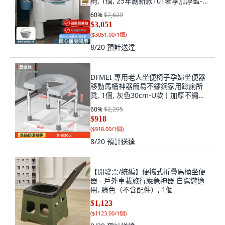
椅, 1個, 25年創新款101奢享加厚藍-軟
座-盛尿桶：房間用【承重50:如圖
60
%
$7,629
$3,051
(
$3051.00/1個
)
8/20
預計送達
DFMEI 專用老人坐便椅子孕婦坐便器
移動馬桶神器簡易不鏽鋼家用蹲廁所
凳, 1個, 灰色30cm-U款丨加厚不鏽鋼:
如圖
60
%
$2,295
$918
(
$918.00/1個
)
8/20
預計送達
【開發票/統編】便攜式折疊馬桶坐便
器 - 戶外車載旅行應急神器 自駕遊適
用, 綠色（不含配件）, 1個
$1,123
(
$1123.00/1個
)