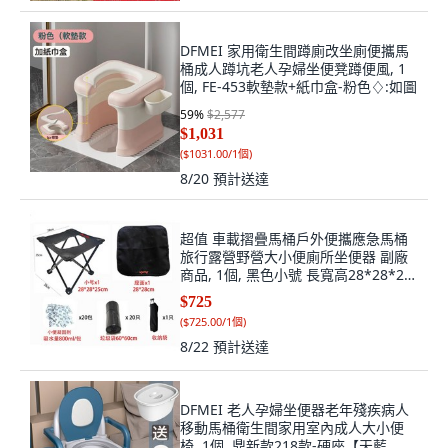
DFMEI 家用衛生間蹲廁改坐廁便攜馬
桶成人蹲坑老人孕婦坐便凳蹲便風, 1
個, FE-453軟墊款+紙巾盒-粉色♢:如圖
59
%
$2,577
$1,031
(
$1031.00/1個
)
8/20
預計送達
超值 車載摺疊馬桶戶外便攜應急馬桶
旅行露營野營大小便廁所坐便器 副廠
商品, 1個, 黑色小號 長寬高28*28*25
適合兒
$725
(
$725.00/1個
)
8/22
預計送達
DFMEI 老人孕婦坐便器老年殘疾病人
移動馬桶衛生間家用室內成人大小便
椅, 1個, 鼎新款218款-硬座【天藍