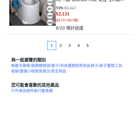
色】-盛尿桶：房間用【承重500斤:如
59
%
$5,327
圖
$2,131
(
$2131.00/1個
)
8/20
預計送達
2
3
4
5
1
與一起瀏覽的類別
帳篷
天幕帳/遮陽棚
睡袋/墊子/吊床
露營廚房用品
椅子/桌子
露營工具
收納/整理小物
緊急情況/安全用品
您可能會喜歡的其他產品
戶外淋浴
廁所帳
行動馬桶