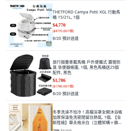
THETFORD Campa Potti XGL 行動馬
桶 15/21L, 1個
$4,770
(
$4770.00/1個
)
8/20
預計送達
旅行摺疊車載馬桶 戶外便攜式 露營防
臭 坐便器帳篷, 1個, 黑色馬桶送25個
配件, 黑色
$1,786
(
$1786.00/1個
)
8/20
預計送達
冬季洗澡不怕冷！高檔浴罩全開沐浴帳
加厚保溫免洗密閉留住熱氣, 1個, 【全
新陞級】華夫格米白（立體架構＋鎖暖
禦,雙人款【90*90*200】
29
%
$3,509