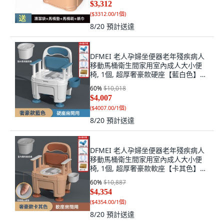
$3,312
(
$3312.00/1個
)
8/20
預計送達
DFMEI 老人孕婦坐便器老年殘疾病人
移動馬桶衛生間家用室內成人大小便
椅, 1個, 超厚奢豪款硬座【藍白色】可
旋轉升降-盛尿桶：房間用【承重50:如
60
%
$10,018
圖
$4,007
(
$4007.00/1個
)
8/20
預計送達
DFMEI 老人孕婦坐便器老年殘疾病人
移動馬桶衛生間家用室內成人大小便
椅, 1個, 超厚奢豪款軟座【卡其色】可
旋轉升降-盛尿桶：房間用【承重50:如
60
%
$10,887
圖
$4,354
(
$4354.00/1個
)
8/20
預計送達