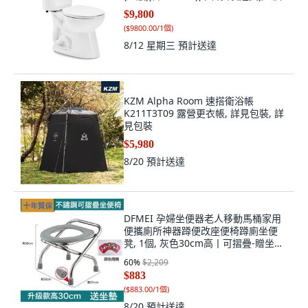
$9,800
(
$9800.00/1個
)
8/12 星期三
預計送達
KZM Alpha Room 速搭衛浴帳
K211T3T09 露營更衣帳, 詳見包裝, 詳
見包裝
$5,980
8/20
預計送達
DFMEI 孕婦坐便器老人移動馬桶家用
便攜廁所神器蹲便改座便椅蹲廁坐便
凳, 1個, 灰色30cm高丨可摺疊-贈坐墊-
升級防滑腳墊【加厚不鏽鋼】:如圖
60
%
$2,209
$883
(
$883.00/1個
)
8/20
預計送達