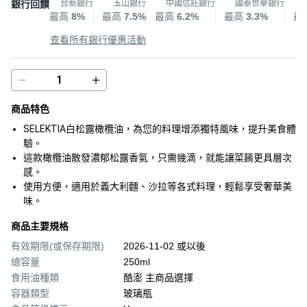
銀行回饋
台新銀行
玉山銀行
中國信託銀行
國泰世華銀行
最高
8%
最高
7.5%
最高
6.2%
最高
3.3%
最
查看所有銀行優惠活動
商品特色
SELEKTIA白松露橄欖油，為您的料理增添獨特風味，提升美食體
驗。
這款橄欖油散發濃郁松露香氣，只需幾滴，就能讓菜餚更具層次
感。
使用方便，適用於義大利麵、沙拉等各式料理，輕鬆享受奢華美
味。
商品主要規格
有效期限(或保存期限)
2026-11-02 或以後
總容量
250ml
食用油種類
酷澎 主商品選擇
容器類型
玻璃瓶