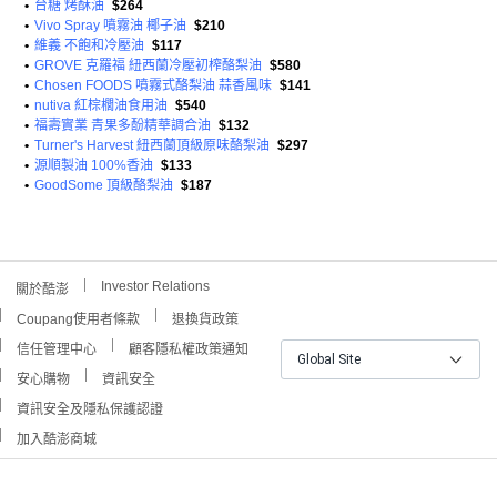
•
台糖 烤酥油
$264
•
Vivo Spray 噴霧油 椰子油
$210
•
維義 不飽和冷壓油
$117
•
GROVE 克羅福 紐西蘭冷壓初榨酪梨油
$580
•
Chosen FOODS 噴霧式酪梨油 蒜香風味
$141
•
nutiva 紅棕櫚油食用油
$540
•
福壽實業 青果多酚精華調合油
$132
•
Turner's Harvest 紐西蘭頂級原味酪梨油
$297
•
源順製油 100%香油
$133
•
GoodSome 頂級酪梨油
$187
Investor Relations
關於酷澎
Coupang使用者條款
退換貨政策
信任管理中心
顧客隱私權政策通知
Global Site
安心購物
資訊安全
資訊安全及隱私保護認證
加入酷澎商城