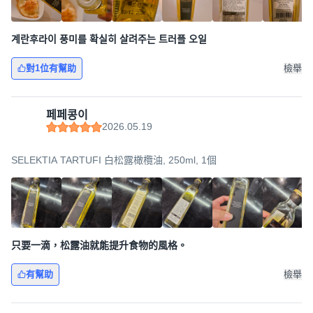
계란후라이 풍미를 확실히 살려주는 트러플 오일
對1位有幫助
檢舉
페페콩이
2026.05.19
SELEKTIA TARTUFI 白松露橄欖油, 250ml, 1個
只要一滴，松露油就能提升食物的風格。
有幫助
檢舉