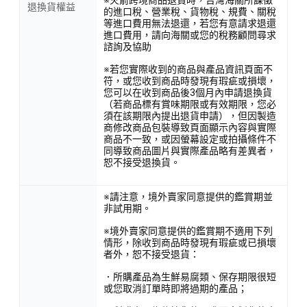
※火箭跨境商品退貨時，台灣海關所課徵
退換貨權益
的進口稅、營業稅、貨物稅、規費、關稅
等進口費用無法退還，若您有意請求退還
進口費用，請向海關或您的稅務顧問尋求
諮詢及協助
※若您實際收到的商品與產品資訊頁面不
符，或您收到商品時發現有瑕疵或損壞，
您可以在收到商品後3個月內申請退換貨
（若商品標有賞味期限或有效期限，您必
須在該期限內提出退貨申請），但因製造
商修改商品包裝導致頁面顯示內容與實際
商品不一致，或因螢幕設定或拍攝條件不
同導致商品圖片與實際產品略有差異者，
恕不接受退換貨。
※請注意，境外賣家同意提供的鑑賞期並
非試用期。
※境外賣家同意提供的鑑賞期不適用下列
情形，除收到商品時發現有瑕疵或已損壞
者外，恕不接受退貨：
．所購產品為生鮮易腐類、保存期限很短
或您取消訂單時即將過期的產品；