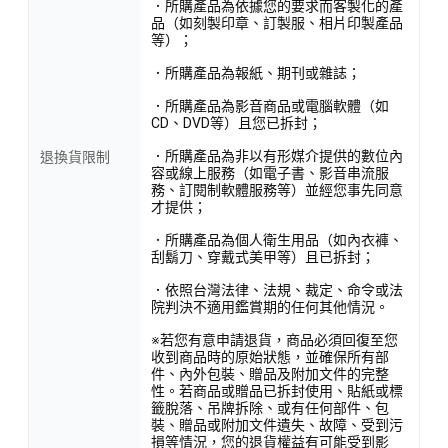
．所購產品為依據您的要求而客製化的產
品（如刻製印章、訂製服、相片印製產品
等）；
．所購產品為報紙、期刊或雜誌；
．所購產品為影音商品或電腦軟體（如
CD、DVD等）且您已拆封；
．所購產品為非以有形媒介提供的數位內
退換貨限制
容或線上服務（如電子書、影音串流服
務、訂閱制軟體服務等）並經您事先同意
才提供；
．所購產品為個人衛生用品（如內衣褲、
刮鬍刀、穿戴式美甲等）且已拆封；
．依照台灣法律、法規、裁定、命令或法
院判決不適用鑑賞期的任何其他情況。
※若您有意申請退貨，商品必須回復至您
收到商品時的原始狀態，並確保所有部
件、內外包裝、贈品及附加文件的完整
性。若商品或贈品已拆封使用、貼紙或標
籤脫落、吊牌拆除、或有任何部件、包
裝、贈品或附加文件遺失、故障、受到污
損等情況，您的退貨權益有可能受到影