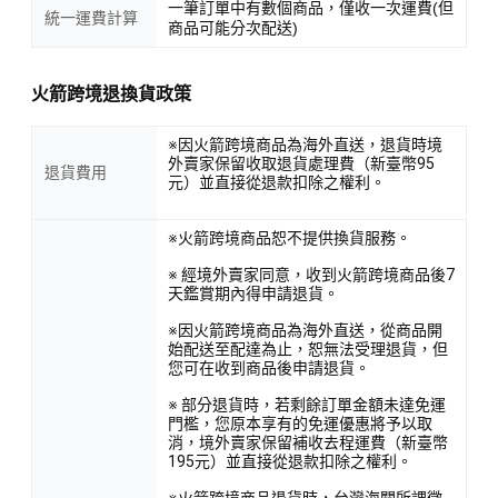
一筆訂單中有數個商品，僅收一次運費(但
統一運費計算
商品可能分次配送)
火箭跨境退換貨政策
※因火箭跨境商品為海外直送，退貨時境
外賣家保留收取退貨處理費（新臺幣95
退貨費用
元）並直接從退款扣除之權利。
※火箭跨境商品恕不提供換貨服務。
※ 經境外賣家同意，收到火箭跨境商品後7
天鑑賞期內得申請退貨。
※因火箭跨境商品為海外直送，從商品開
始配送至配達為止，恕無法受理退貨，但
您可在收到商品後申請退貨。
※ 部分退貨時，若剩餘訂單金額未達免運
門檻，您原本享有的免運優惠將予以取
消，境外賣家保留補收去程運費（新臺幣
195元）並直接從退款扣除之權利。