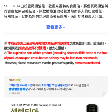
SELEKTIA白松露橄欖油是一款風味獨特的食用油，將優質橄欖油與
珍貴白松露完美結合。這款橄欖油散發著濃郁而迷人的松露香氣，
只需幾滴，就能為您的料理增添奢華風味。適用於各種義大利麵、
沙拉、烤蔬菜等，提升菜餚的整體層次感。無論是日常烹飪還是特
殊場合，SELEKTIA白松露橄欖油都能為您帶來非凡的美食體驗。請
查看更多
存放於室溫，避免陽光直射，享受來自義大利的頂級風味。
※
本商品
(
包括出廠即
為
短效期之商品
)
跨境送達後
之效期最短可能小於
1
個月，
雖效期較短
但商品品質不受影響
，請安心選購。
※
The expiration date of this product (including short-shelf-life items at the time
of production) upon cross-border delivery may be less than one month
.
However, please rest assure that the product’s quality
remains unaffected
.