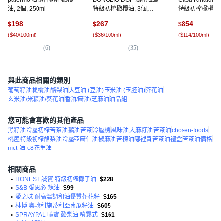
palermo 松露香初榨橄欖
BONOLIO DOP 馬札拉島
Casa Rinaldi
油, 2個, 250ml
特級初榨橄欖油, 3個,
特級初榨橄欖油, 2
250ml
個
198
267
854
$
$
$
(
$40/100ml
)
(
$36/100ml
)
(
$114/100ml
)
(
6
)
(
35
)
(
5
與此商品相關的類別
葡萄籽油
橄欖油
酪梨油
大豆油 (豆油)
玉米油 (玉胚油)
芥花油
玄米油/米糠油/葵花油
香油/麻油/芝麻油
油品組
您可能會喜歡的其他產品
黑籽油
冷壓初榨苦茶油
鵝油
苦茶
冷壓機
風味油
大麻籽油
苦茶油
chosen-foods
桃屋
特級初榨酪梨油
冷壓亞麻仁油
椒麻油
苦楝油哪裡買
苦茶油禮盒
苦茶油價格
mct-油-c8
花生油
相關商品
•
HONEST 誠實 特級初榨椰子油
$228
•
S&B 愛思必 辣油
$99
•
愛之味 耐高溫調和油優質芥花籽
$165
•
林博 奧地利施蒂利亞南瓜籽油
$605
•
SPRAYPAL 噴寶 酪梨油 噴霧式
$161