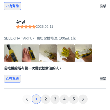
有幫助
檢舉
황*민
2026.02.11
SELEKTIA TARTUFI 白松露橄欖油, 100ml, 1個
我推薦給所有第一次嘗試松露油的人。
有幫助
檢舉
1
2
3
4
5