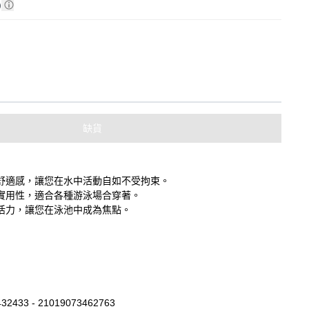
)
缺貨
舒適感，讓您在水中活動自如不受拘束。
實用性，適合各種游泳場合穿著。
活力，讓您在泳池中成為焦點。
32433 - 21019073462763