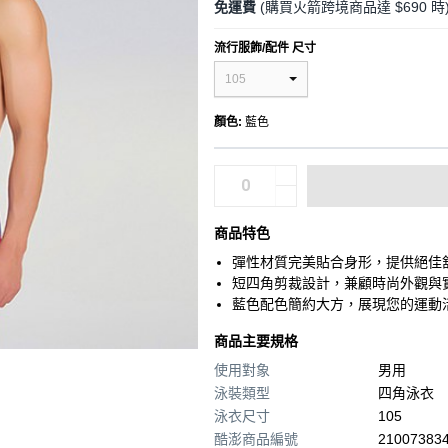
免運費
(購買火箭跨境商品達 $690 時
流行服飾/配件 尺寸
105
顏色
:
藍色
商品特色
彈性材質完美貼合身形，提供絕佳
短四角剪裁設計，兼顧時尚外觀與
藍色配色簡約大方，展現您的運動
商品主要規格
使用對象
男用
泳裝類型
四角泳衣
泳衣尺寸
105
酷澎商品編號
210073834