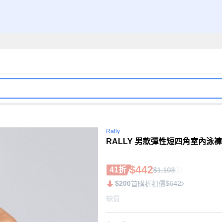
Rally
RALLY 男款彈性短四角室內泳褲 
$442
41折
$1,103
$200
$642
首購折扣價
缺貨