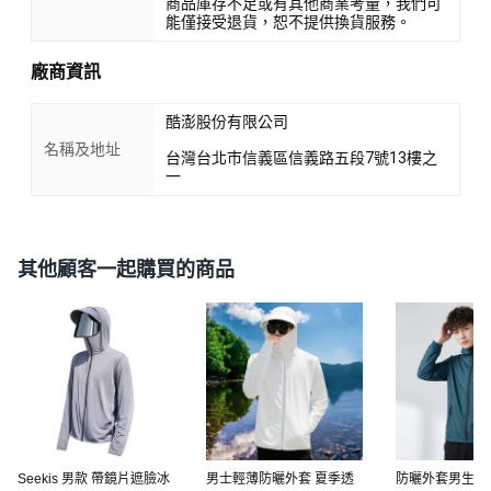
商品庫存不足或有其他商業考量，我們可
能僅接受退貨，恕不提供換貨服務。
廠商資訊
酷澎股份有限公司
名稱及地址
台灣台北市信義區信義路五段7號13樓之
一
其他顧客一起購買的商品
Seekis 男款 帶鏡片遮臉冰
男士輕薄防曬外套 夏季透
防曬外套男生 涼