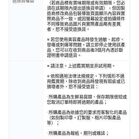
退換貨權益
（若商品標有賞味期限或有效期限，您必
須在該期限內提出退換貨申請），但因製
造商修改商品包裝導致頁面顯示內容與實
際商品不一致，或因螢幕設定或拍攝條件
不同導致商品圖片與實際產品略有差異
者，恕不接受退換貨。
※ 若您使用美容產品時發生過敏、起疹、
發癢或刺痛等問題，請立即停止使用該產
品，您可以在收到商品後3個月內憑診斷
證明書申請退貨。
※ 請注意，上述鑑賞期並非試用期。
※ 依照適用法律法規規定，下列情形不適
用鑑賞期，除收到商品時發現有瑕疵或已
損壞者外，恕不接受退貨：
· 所購產品為生鮮易腐類、保存期限很短或
您取消訂單時即將過期的產品；
· 所購產品為依據您的要求而客製化的產品
（如刻製印章、訂製服、相片印製產品
等）；
· 所購產品為報紙、期刊或雜誌；