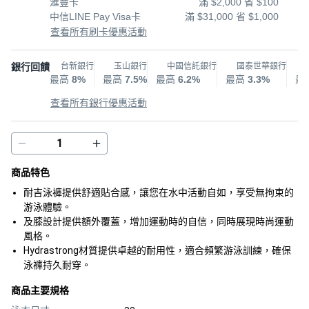
滙豐卡
滿 $2,000 省 $100
中信LINE Pay Visa卡
滿 $31,000 省 $1,000
查看所有刷卡優惠活動
銀行回饋
台新銀行
玉山銀行
中國信託銀行
國泰世華銀行
最高
8%
最高
7.5%
最高
6.2%
最高
3.3%
最
查看所有銀行優惠活動
商品特色
耐吉泳褲提供舒適貼合感，讓您在水中活動自如，享受無拘束的
游泳體驗。
及膝設計提供額外覆蓋，增加運動時的自信，同時展現時尚運動
風格。
Hydrastrong材質提供卓越的耐用性，適合頻繁游泳訓練，確保
泳褲持久耐穿。
商品主要規格