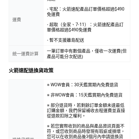
- 宅配：火箭速配產品訂單價格超過$490
免運費
運費
- 超取（全家、7-11）：火箭速配產品訂
單價格超過$490免運費
- 暫不支援離島配送
一筆訂單中有數個產品，僅收一次運費(但
統一運費計算
產品可能分次配送)
火箭速配退換貨政策
※ WOW會員：30天鑑賞期內免費退貨
※ 非WOW會員：15天鑑賞期內免費退貨
※ 部分退貨時，若剩餘訂單金額未達最低
訂購金額，我們保留補收去程運費並直接
從退款扣除之權利。
※ 若您實際收到的商品與產品資訊頁面不
符，或您收到商品時發現有瑕疵或損壞，
您可以在收到商品後3個月內申請退換貨