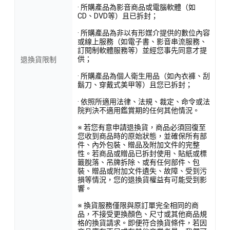
· 所購產品為影音商品或電腦軟體（如
CD、DVD等）且已拆封；
· 所購產品為非以有形媒介提供的數位內容
或線上服務（如電子書、影音串流服務、
訂閱制軟體服務等）並經您事先同意才提
供；
退換貨限制
· 所購產品為個人衛生用品（如內衣褲、刮
鬍刀、穿戴式美甲等）且您已拆封；
· 依照所適用法律、法規、裁定、命令或法
院判決不適用鑑賞期的任何其他情況。
※ 若您有意申請退換貨，商品必須回復至
您收到商品時的原始狀態，並確保所有部
件、內外包裝、贈品及附加文件的完整
性。若商品或贈品已拆封使用、貼紙或標
籤脫落、吊牌拆除、或有任何部件、包
裝、贈品或附加文件遺失、故障、受到污
損等情況，您的退換貨權益有可能受到影
響。
※ 換貨服務僅限與原訂單完全相同的商
品，不接受更換顏色、尺寸或其他商品規
格的換貨請求。即便符合換貨條件，若因