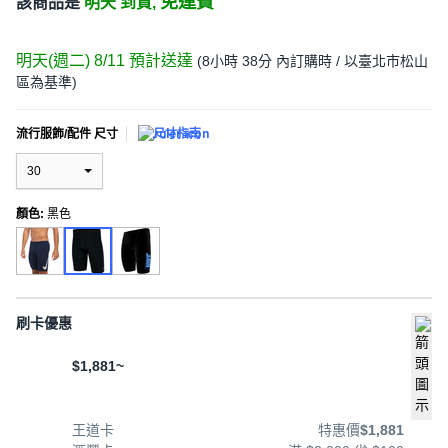
免運費
該商品是
明天 到貨,
明天(週二) 8/11
預計送達
(
8小時 38分
內訂購時
/ 以臺北市松山
區為基準
)
流行服飾/配件 尺寸
尺寸指南
30
顏色
:
黑色
刷卡優惠
$1,881~
王道卡
特惠價
$1,881