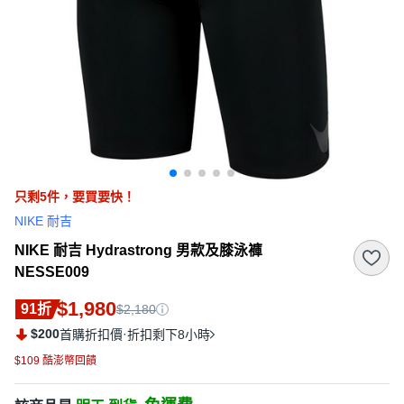
只剩
5
件，
要買要快！
NIKE 耐吉
NIKE 耐吉 Hydrastrong 男款及膝泳褲
NESSE009
$1,980
91折
$2,180
$200
·
首購折扣價
折扣剩下8小時
$109 酷澎幣回饋