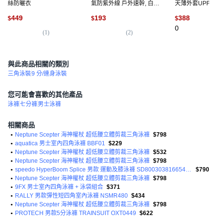
絲防曬衣
氣防紫外線 戶外速幹, 白
天薄外套UPF5
色, M
季新款連帽輕薄
449
193
388
$
$
$
水舒適親膚戶外
0
旅遊機車防曬服,
(
1
)
(
2
)
與此商品相關的類別
三角泳裝
9 分/連身泳裝
您可能會喜歡的其他產品
泳褲
七分褲
男士泳褲
相關商品
•
Neptune Scepter 海神權杖 超低腰立體剪裁三角泳褲
$798
•
aquatica 男士室內四角泳褲 BBF01
$229
•
Neptune Scepter 海神權杖 超低腰立體剪裁三角泳褲
$532
•
Neptune Scepter 海神權杖 超低腰立體剪裁三角泳褲
$798
•
speedo HyperBoom Splice 男款 運動及膝泳褲 SD800303816654004
$790
•
Neptune Scepter 海神權杖 超低腰立體剪裁三角泳褲
$798
•
9FX 男士室內四角泳褲 + 泳袋組合
$371
•
RALLY 男款彈性短四角室內泳褲 NSMR480
$434
•
Neptune Scepter 海神權杖 超低腰立體剪裁三角泳褲
$798
•
PROTECH 男款5分泳褲 TRAINSUIT OXT0449
$622