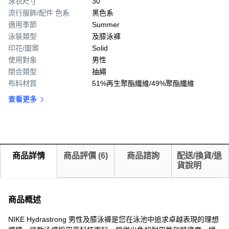
泳衣尺寸
30
流行服飾/配件 色系
黑色系
適用季節
Summer
泳裝類型
及膝泳褲
印花/圖案
Solid
使用對象
男性
閉合類型
抽繩
布料材質
51%再生聚酯纖維/49%聚酯纖維
查看更多
商品詳情
商品評價
(
6
)
商品諮詢
配送/換貨/退
貨說明
商品概述
NIKE Hydrastrong 男性及膝泳褲是您在泳池中追求卓越表現的理想