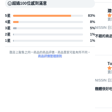
超過100位感到滿意
建*
5星
83
%
賣
4星
8
%
NISSIN 
3星
5
%
2星
1
%
不錯的商
1星
1
%
酷澎上販售之同一商品的商品評價，商品賣家可能有所不同。
商品評價管理原則
To
賣
NISSIN 
麵體很好吃