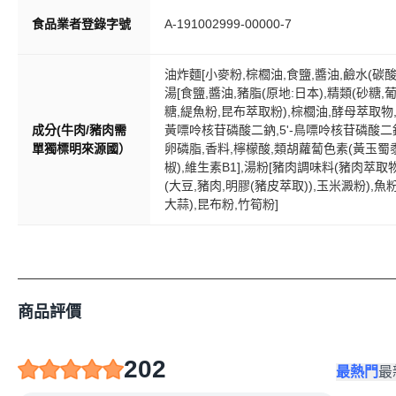
食品業者登錄字號
A-191002999-00000-7
油炸麵[小麥粉,棕櫚油,食鹽,醬油,鹼水(碳酸鉀
湯[食鹽,醬油,豬脂(原地:日本),精類(砂糖,
糖,緹魚粉,昆布萃取粉),棕櫚油,酵母萃取物,
成分(牛肉/豬肉需
黃嘌呤核苷磷酸二鈉,5'-鳥嘌呤核苷磷酸二鈉
單獨標明來源國）
卵磷脂,香料,檸檬酸,類胡蘿蔔色素(黃玉蜀黍
椒),維生素B1],湯粉[豬肉調味料(豬肉萃
(大豆,豬肉,明膠(豬皮萃取)),玉米澱粉),魚粉
大蒜),昆布粉,竹筍粉]
商品評價
202
最熱門
最