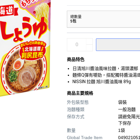
總數量
5包
商品特色
日清旭川醬油風味拉麵，湯頭濃郁
麵條Q彈有嚼勁，搭配獨特醬油湯
NISSIN 拉麵 旭川醬油風味 89g
商品主要規格
外包裝型態
袋裝
泡麵種類
一般泡麵
保存方式
請避免陽光
下保存
數量
1袋
Global Trade Item
04902105