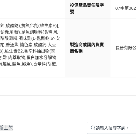
投保產品責任險字
07字第062
號
,碳酸鈉),抗氧化劑(維生素E)],
葡萄糖,乳糖),是魚調味料(食鹽,乳
醋酸澱粉,調味劑(L-麩酸鈉,5'-次
),普通焦 糖色素,碳酸鈣,大豆
製造商或國內負責
長晉有限
),維生素B2,香辛料抽出物(辣
商名稱
取物,難 肉萃取物,蛋白加水分解物
(趣魚,鯖魚,鯷魚),香辛料(胡椒,
新上架