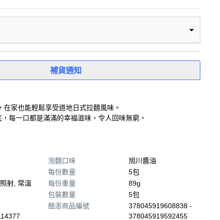
補貨通知
，在家也能輕鬆享受道地日式拉麵風味。
底，每一口都是滿滿的幸福滋味，令人回味無窮。
泡麵口味
旭川醬油
每份數量
5包
照射, 常溫
每份重量
89g
包裝數量
5包
酷澎商品編號
378045919608838 -
114377
378045919592455