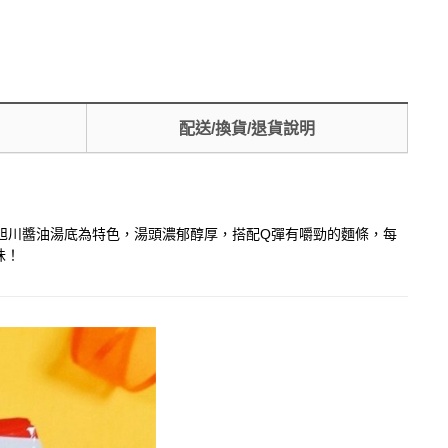
配送/換貨/退貨說明
旭川醬油湯底為特色，湯頭濃郁醇厚，搭配Q彈有嚼勁的麵條，每
味！