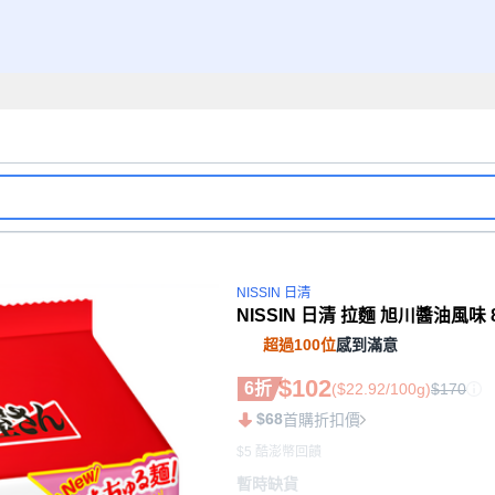
NISSIN 日清
NISSIN 日清 拉麵 旭川醬油風味 8
超過100位
感到滿意
$102
6折
($22.92/100g)
$170
$68
首購折扣價
$5 酷澎幣回饋
暫時缺貨