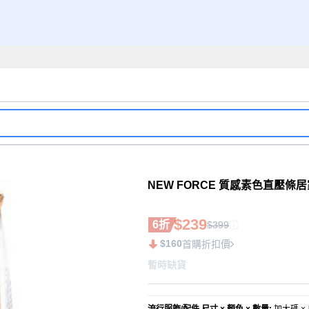
NEW FORCE 質感素色直壓條
$239
6折
$399
$160
首購折扣價
暫時缺貨