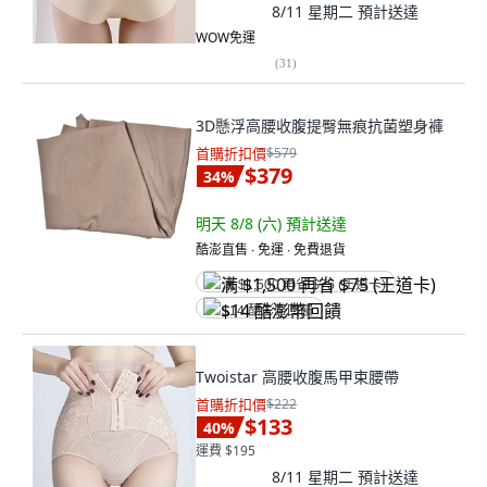
8/11 星期二
預計送達
WOW免運
(
31
)
3D懸浮高腰收腹提臀無痕抗菌塑身褲
首購折扣價
$579
$379
34
%
明天 8/8 (六)
預計送達
酷澎直售 ∙ 免運 ∙ 免費退貨
满 $1,500 再省 $75 (王道卡)
$14 酷澎幣回饋
Twoistar 高腰收腹馬甲束腰帶
首購折扣價
$222
$133
40
%
運費 $195
8/11 星期二
預計送達