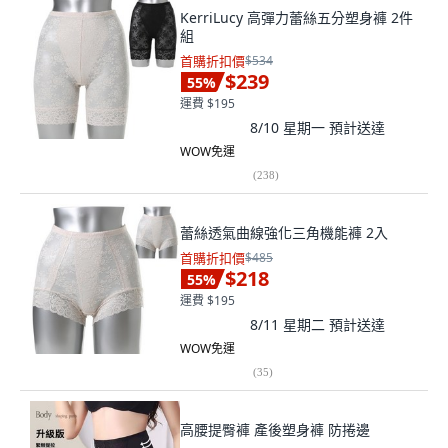
KerriLucy 高彈力蕾絲五分塑身褲 2件
組
首購折扣價
$534
$239
55
%
運費 $195
8/10 星期一
預計送達
WOW免運
(
238
)
蕾絲透氣曲線強化三角機能褲 2入
首購折扣價
$485
$218
55
%
運費 $195
8/11 星期二
預計送達
WOW免運
(
35
)
高腰提臀褲 產後塑身褲 防捲邊