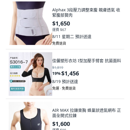
Alphax 3段壓力調整束腹 親膚透氣 收
緊腹部贅肉
$1,650
運費 $67
8/11 星期二
預計送達
免費退貨
佳儷塑形衣坊 I型加壓手臂套 抗菌面料
$1,819
$1,456
19
%
8/19
預計送達
免運 ∙ 免費退貨
AIR MAX 拉鍊束胸 蜂巢狀透氣網布 正
面全開式拉鍊
$1,600