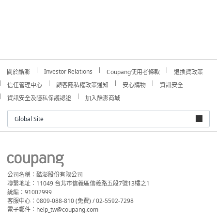
Investor Relations
關於酷澎
Coupang使用者條款
退換貨政策
信任管理中心
顧客隱私權政策通知
安心購物
資訊安全
資訊安全及隱私保護認證
加入酷澎商城
Global Site
公司名稱：酷澎股份有限公司
聯繫地址：11049 台北市信義區信義路五段7號13樓之1
統編：91002999
客服中心：0809-088-810 (免費) / 02-5592-7298
電子郵件：help_tw@coupang.com