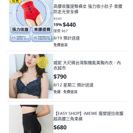
高腰收腹提臀褲女 強力收小肚子 束腰
防走光安全褲
$549
$440
19
%
運費 $67
8/19
預計送達
免費退貨
威妮 大尺碼台灣製機能美胸內衣 - 內
衣超市
$790
8/12 星期三
預計送達
免運 ∙ 免費退貨
【EASY SHOP】iMEWE 魔塑提拉收腹
超高腰三角束褲
$680
8/11 星期二
預計送達