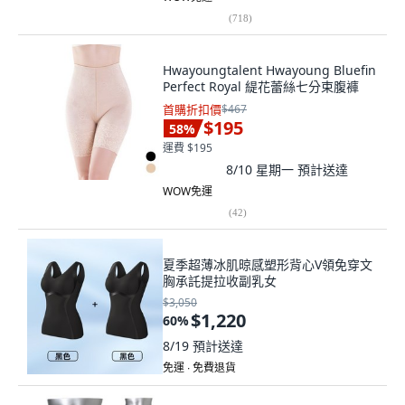
(
718
)
Hwayoungtalent Hwayoung Bluefin
Perfect Royal 緹花蕾絲七分束腹褲
首購折扣價
$467
$195
58
%
運費 $195
8/10 星期一
預計送達
WOW免運
(
42
)
夏季超薄冰肌晾感塑形背心V領免穿文
胸承託提拉收副乳女
$3,050
$1,220
60
%
8/19
預計送達
免運 ∙ 免費退貨