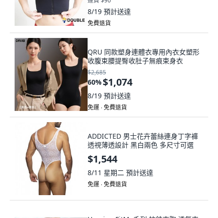
運費 $90
8/19
預計送達
免費退貨
QRU 同款塑身連體衣專用內衣女塑形
收腹束腰提臀收肚子無痕束身衣
$2,685
$1,074
60
%
8/19
預計送達
免運 ∙ 免費退貨
ADDICTED 男士花卉蕾絲連身丁字褲
透視薄透設計 黑白兩色 多尺寸可選
$1,544
8/11 星期二
預計送達
免運 ∙ 免費退貨