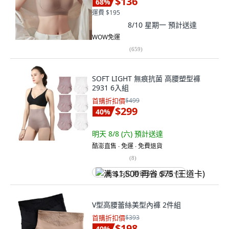
$136
68
%
運費 $195
8/10 星期一
預計送達
WOW免運
(
659
)
SOFT LIGHT 無痕抗菌 高腰塑型褲
2931 6入組
首購折扣價
$499
$299
40
%
明天 8/8 (六)
預計送達
酷澎直售 ∙ 免運 ∙ 免費退貨
(
8
)
满 $1,500 再省 $75 (王道卡)
V型高腰蕾絲美型內褲 2件組
首購折扣價
$393
$198
49
%