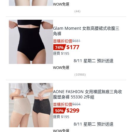
WOW免運
(
44
)
Glam Moment 女款高腰裙式收腹三
角褲
首購折扣價
$681
$177
74
%
運費 $195
8/11 星期二
預計送達
WOW免運
(
10966
)
AONE FASHION 女用裸感無痕三角收
腹塑身褲 55330 2件組
首購折扣價
$604
$299
50
%
運費 $195
8/11 星期二
預計送達
WOW免運