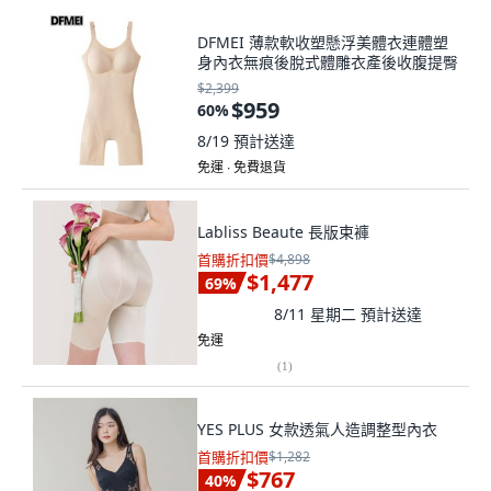
DFMEI 薄款軟收塑懸浮美體衣連體塑
身內衣無痕後脫式體雕衣產後收腹提臀
$2,399
$959
60
%
8/19
預計送達
免運 ∙ 免費退貨
Labliss Beaute 長版束褲
首購折扣價
$4,898
$1,477
69
%
8/11 星期二
預計送達
免運
(
1
)
YES PLUS 女款透氣人造調整型內衣
首購折扣價
$1,282
$767
40
%