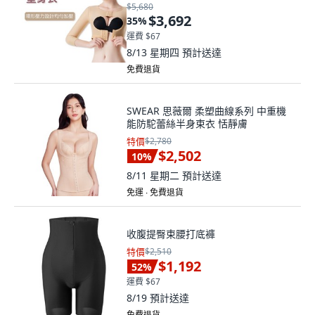
$5,680
$3,692
35
%
運費 $67
8/13 星期四
預計送達
免費退貨
SWEAR 思薇爾 柔塑曲線系列 中重機
能防駝蕾絲半身束衣 恬靜膚
特價
$2,780
$2,502
10
%
8/11 星期二
預計送達
免運 ∙ 免費退貨
收腹提臀束腰打底褲
特價
$2,510
$1,192
52
%
運費 $67
8/19
預計送達
免費退貨