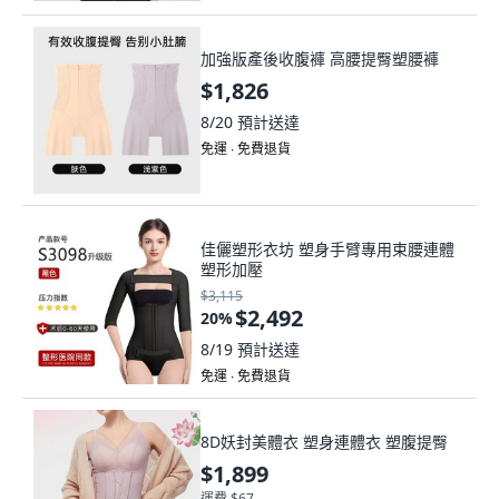
加強版產後收腹褲 高腰提臀塑腰褲
$1,826
8/20
預計送達
免運 ∙ 免費退貨
佳儷塑形衣坊 塑身手臂專用束腰連體
塑形加壓
$3,115
$2,492
20
%
8/19
預計送達
免運 ∙ 免費退貨
8D妖封美體衣 塑身連體衣 塑腹提臀
$1,899
運費 $67