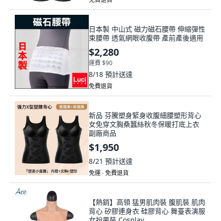
日本製 中山式 磁力磁石腰帶 伸縮彈性
束腰帶 透氣網眼收腹帶 產前產後適用
$2,280
運費 $90
8/18
預計送達
免費退貨
新品 芬騰塑身緊身收腹細腰塑形背心
女免穿文胸桑蠶絲秋冬保暖打底上衣
副廠商品
$1,950
8/21
預計送達
免運 ∙ 免費退貨
【熱銷】高領 猛男肌肉裝 腹肌裝 肌肉
背心 矽膠連身衣 硅膠背心 舞臺表演服
女扮男裝 Cosplay