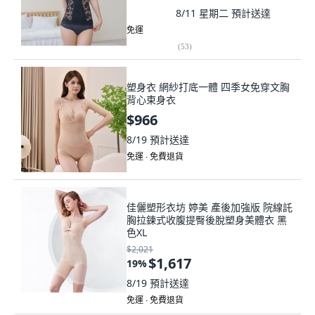
8/11 星期二
預計送達
免運
(
53
)
塑身衣 網紗打底一體 四季女免穿文胸
背心束身衣
$966
8/19
預計送達
免運 ∙ 免費退貨
佳儷塑形衣坊 婷美 產後加強版 院線託
胸拉鍊式收腹提臀後脫塑身美體衣 黑
色XL
$2,021
$1,617
19
%
8/19
預計送達
免運 ∙ 免費退貨