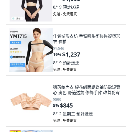
8/19
預計送達
免運 ∙ 免費退貨
佳儷塑形衣坊 手臂吸脂術後恢復塑形
衣 長袖
$1,546
$1,237
19
%
8/19
預計送達
免運 ∙ 免費退貨
凱芮絲內衣 緹花緞面蝴蝶袖防駝短背
心 膚色 舒適透氣 修飾手臂 改善駝背
$890
$845
5
%
8/12 星期三
預計送達
免運 ∙ 免費退貨