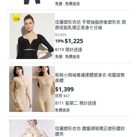
免運 ∙ 免費退貨
佳儷塑形衣坊 手臂抽脂術後塑形衣 肩
膀收副乳矯正束身七分袖
$1,531
$1,225
19
%
8/19
預計送達
免運 ∙ 免費退貨
新款小飛袖養護連體塑身衣 收腹提臀
美體
$1,399
運費 $67
8/11 星期二
預計送達
免費退貨
佳儷塑形衣坊 腰腹環吸矯正塑形腰封
腰夾