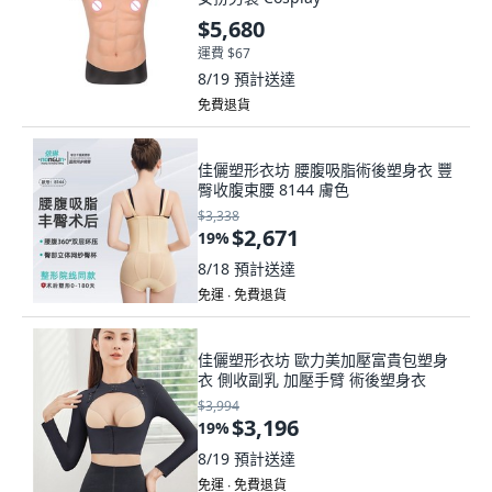
$5,680
運費 $67
8/19
預計送達
免費退貨
佳儷塑形衣坊 腰腹吸脂術後塑身衣 豐
臀收腹束腰 8144 膚色
$3,338
$2,671
19
%
8/18
預計送達
免運 ∙ 免費退貨
佳儷塑形衣坊 歐力美加壓富貴包塑身
衣 側收副乳 加壓手臂 術後塑身衣
$3,994
$3,196
19
%
8/19
預計送達
免運 ∙ 免費退貨