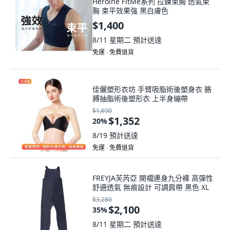
Heroine FitMe系列 拉鍊束胸 透氣束
胸 束平效果強 黑白膚色
$1,400
8/11 星期二
預計送達
免運 ∙ 免費退貨
佳儷塑形衣坊 手臂吸脂術後塑身衣 胳
膊抽脂術後塑形衣 上半身繃帶
$1,690
$1,352
20
%
8/19
預計送達
免運 ∙ 免費退貨
FREYJA芙芮亞 開襠連身九分褲 高彈性
舒適透氣 無痕設計 可調肩帶 黑色 XL
$3,280
$2,100
35
%
8/11 星期二
預計送達