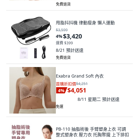
免費退貨
甩脂抖抖機 律動瘦身 懶人運動
$3,599
$3,420
4
%
運費 $399
8/21
預計送達
免費退貨
Exabra Grand Soft 內衣
首購折扣價
$4,251
$4,051
4
%
8/11 星期二
預計送達
免運
PB-110 抽脂術後 手臂塑身上衣 可調
整式塑身衣 壓力衣 托胸聚攏 上下排扣