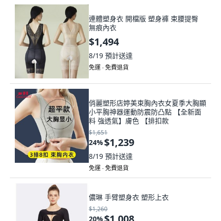
連體塑身衣 開檔版 塑身褲 束腰提臀
無痕內衣
$1,494
8/19
預計送達
免運 ∙ 免費退貨
俏麗塑形店婷美束胸內衣女夏季大胸顯
小平胸神器運動防震防凸點 【全新面
料 強透氣】膚色 【排扣款
$1,651
$1,239
24
%
8/19
預計送達
免運 ∙ 免費退貨
儂琳 手臂塑身衣 塑形上衣
$1,260
$1,008
20
%