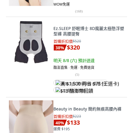
WOW免運
(
168
)
Ez.SLEEP 舒眠博士 8D魔麗太極懸浮塑
型褲 高腰提臀
首購折扣價
$520
$320
38
%
明天 8/8 (六)
預計送達
酷澎直售 ∙ 免運 ∙ 免費退貨
(
5
)
满 $1,500 再省 $75 (王道卡)
$13 酷澎幣回饋
Beauty in Beauty 簡約無痕高腰內褲
首購折扣價
$223
$133
40
%
運費 $195