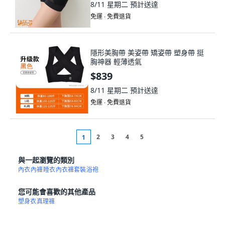
免運 ∙ 免費退貨
隱形美胸帶 美姿帶 矯姿帶 塑身帶 挺
胸神器 輕薄透氣
$839
8/11 星期二
預計送達
免運 ∙ 免費退貨
2
3
4
5
1
與一起瀏覽的類別
內衣
內褲
睡衣
內衣褲套裝
浴袍
您可能會喜歡的其他產品
塑身衣
真理褲