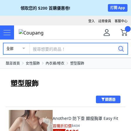
領取您的
$200
首購優惠卷!
打開 App
登入
註冊會員
客服中心
全部
酷澎首頁
女性服飾
內衣褲/睡衣
塑型服飾
塑型服飾
篩選器
AnotherD 防下垂 顯瘦胸罩 Easy Fit
首購折扣價
$434