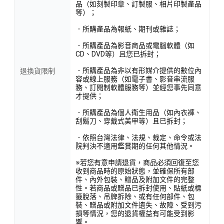
品（如刻製印章、訂製服、相片印製產品
等）；
．所購產品為報紙、期刊或雜誌；
．所購產品為影音商品或電腦軟體（如
CD、DVD等）且您已拆封；
．所購產品為非以有形媒介提供的數位內
退換貨限制
容或線上服務（如電子書、影音串流服
務、訂閱制軟體服務等）並經您事先同意
才提供；
．所購產品為個人衛生用品（如內衣褲、
刮鬍刀、穿戴式美甲等）且已拆封；
．依照台灣法律、法規、裁定、命令或法
院判決不適用鑑賞期的任何其他情況。
※若您有意申請退貨，商品必須回復至您
收到商品時的原始狀態，並確保所有部
件、內外包裝、贈品及附加文件的完整
性。若商品或贈品已拆封使用、貼紙或標
籤脫落、吊牌拆除、或有任何部件、包
裝、贈品或附加文件遺失、故障、受到污
損等情況，您的退貨權益有可能受到影
響。