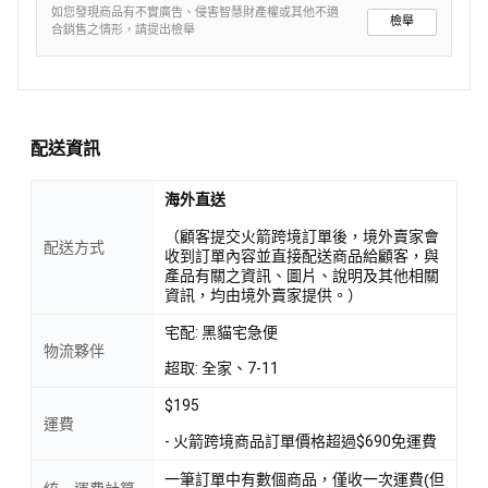
如您發現商品有不實廣告、侵害智慧財產權或其他不適
檢舉
合銷售之情形，請提出檢舉
配送資訊
海外直送
（顧客提交火箭跨境訂單後，境外賣家會
配送方式
收到訂單內容並直接配送商品給顧客，與
產品有關之資訊、圖片、說明及其他相關
資訊，均由境外賣家提供。）
宅配: 黑貓宅急便
物流夥伴
超取: 全家、7-11
$195
運費
- 火箭跨境商品訂單價格超過$690免運費
一筆訂單中有數個商品，僅收一次運費(但