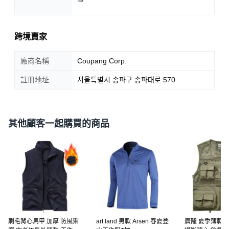
跨境賣家
廠商名稱
Coupang Corp.
註冊地址
서울특별시 송파구 송파대로 570
其他顧客一起購買的商品
刷毛背心馬甲 加厚 防風禦
art land 男款 Arsen 春夏登
廣隆 夏季薄款