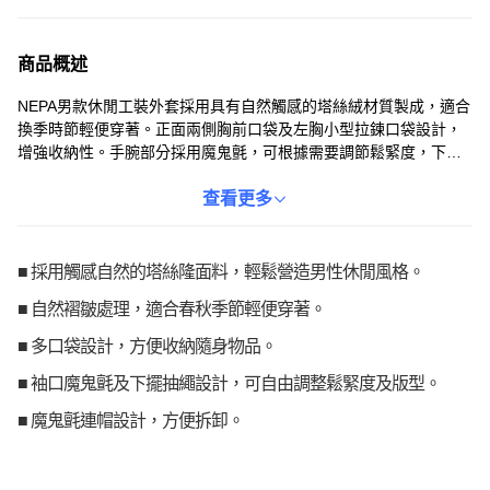
商品概述
NEPA男款休閒工裝外套採用具有自然觸感的塔絲絨材質製成，適合
換季時節輕便穿著。正面兩側胸前口袋及左胸小型拉鍊口袋設計，
增強收納性。手腕部分採用魔鬼氈，可根據需要調節鬆緊度，下擺
抽繩也可調節版型。魔鬼氈式連帽可拆卸，可根據不同天氣和造型
需求調整。胸前口袋處飾有NEPA編織標籤，更顯品牌質感，寬鬆版
查看更多
型提供舒適穿著感。
■ 採用觸感自然的塔絲隆面料，輕鬆營造男性休閒風格。
■ 自然褶皺處理，適合春秋季節輕便穿著。
■ 多口袋設計，方便收納隨身物品。
■ 袖口魔鬼氈及下擺抽繩設計，可自由調整鬆緊度及版型。
■ 魔鬼氈連帽設計，方便拆卸。