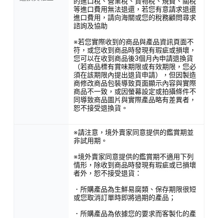
的進口稅、營業稅、貨物稅、規費、關稅
等進口費用無法退還，若您有意請求退還
進口費用，請向海關或您的稅務顧問尋求
諮詢及協助
※若您實際收到的商品與產品資訊頁面不
符，或您收到商品時發現有瑕疵或損壞，
您可以在收到商品後3個月內申請退換貨
（若商品標有賞味期限或有效期限，您必
須在該期限內提出退貨申請），但因製造
商修改商品包裝導致頁面顯示內容與實際
商品不一致，或因螢幕設定或拍攝條件不
同導致商品圖片與實際產品略有差異者，
恕不接受退換貨。
※請注意，境外賣家同意提供的鑑賞期並
非試用期。
※境外賣家同意提供的鑑賞期不適用下列
情形，除收到商品時發現有瑕疵或已損壞
者外，恕不接受退貨：
．所購產品為生鮮易腐類、保存期限很短
或您取消訂單時即將過期的產品；
．所購產品為依據您的要求而客製化的產