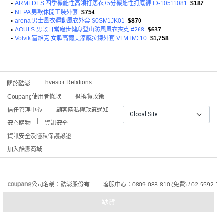
•
ARMEDES 四季機能性高領打底衣+5分機能性打底褲 ID-10511081
$187
•
NEPA 男款休閒工裝外套
$754
•
arena 男士風衣運動風衣外套 S0SM1JK01
$870
•
AOULS 男款日常跑步健身登山防風風衣夾克 #268
$637
•
Volvik 富維克 女款高爾夫涼感拉鍊外套 VLMTM310
$1,758
Investor Relations
關於酷澎
Coupang使用者條款
退換貨政策
信任管理中心
顧客隱私權政策通知
Global Site
安心購物
資訊安全
資訊安全及隱私保護認證
加入酷澎商城
公司名稱：酷澎股份有
客服中心：0809-088-810 (免費) / 02-5592-
限公司
電子郵件：help_tw@coupang.com
缺貨
聯繫地址：11049 台北
市信義區信義路五段7