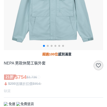
超過100位
感到滿意
NEPA 男款休閒工裝外套
$754
21折
$3,736
$200
$954
首購折扣價
缺貨
免運
免費退貨