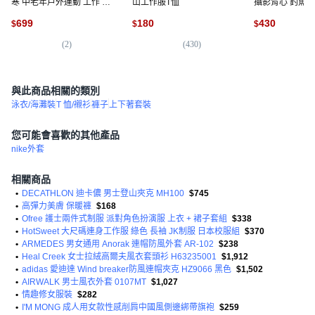
寒 中老年戶外運動 工作 冬
山工作服T恤
攝影背心 釣魚背
天釣魚外套
背心 多口袋防水
699
180
430
$
$
$
卡其,L
(
2
)
(
430
)
(
6
)
與此商品相關的類別
泳衣/海灘裝
T 恤/襯衫
褲子
上下著套裝
您可能會喜歡的其他產品
nike外套
相關商品
•
DECATHLON 迪卡儂 男士登山夾克 MH100
$745
•
高彈力美膚 保暖褲
$168
•
Ofree 護士兩件式制服 派對角色扮演服 上衣 + 裙子套組
$338
•
HotSweet 大尺碼連身工作服 綠色 長袖 JK制服 日本校服組
$370
•
ARMEDES 男女通用 Anorak 連帽防風外套 AR-102
$238
•
Heal Creek 女士拉絨高爾夫風衣套頭衫 H63235001
$1,912
•
adidas 愛迪達 Wind breaker防風連帽夾克 HZ9066 黑色
$1,502
•
AIRWALK 男士風衣外套 0107MT
$1,027
•
情趣修女服裝
$282
•
I'M MONG 成人用女款性感削肩中國風側邊綁帶旗袍
$259