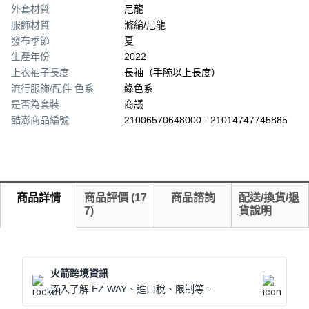
外套材質
尼龍
服飾材質
滌綸/尼龍
發布季節
夏
生產年份
2022
上衣袖子長度
長袖（手腕以上長度）
流行服飾/配件 色系
綠色系
是否為套裝
商議
酷澎商品編號
21006570648000 - 21014747745885
商品詳情
商品評價
(
17
商品諮詢
配送/換貨/退
7
)
貨說明
火箭跨境資訊
深入了解 EZ WAY、進口稅、限制等。