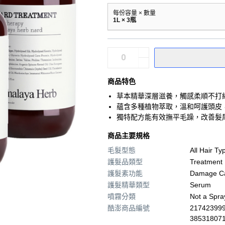
每份容量 × 數量
1L × 3瓶
商品特色
草本精華深層滋養，觸感柔順不打
蘊含多種植物萃取，溫和呵護頭皮
獨特配方能有效撫平毛躁，改善髮
商品主要規格
毛髮型態
All Hair Ty
護髮品類型
Treatment
護髮素功能
Damage C
護髮精華類型
Serum
噴霧分類
Not a Spra
酷澎商品編號
217423999
38531807