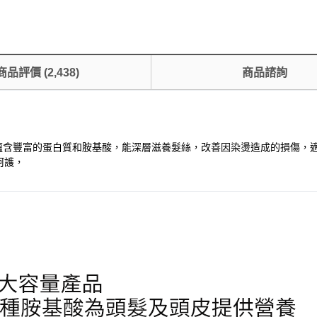
商品評價
(
2,438
)
商品諮詢
ure配方蘊含豐富的蛋白質和胺基酸，能深層滋養髮絲，改善因染燙造成的損
呵護，