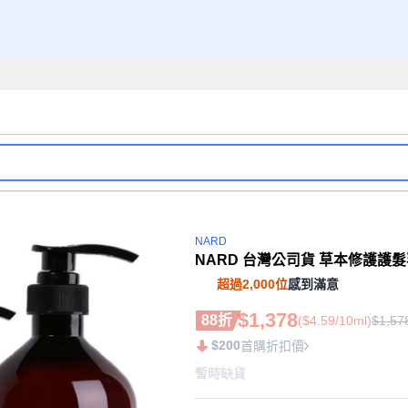
NARD
NARD 台灣公司貨 草本修護護髮乳 Si
超過2,000位
感到滿意
$1,378
88折
($4.59/10ml)
$1,57
$200
首購折扣價
暫時缺貨