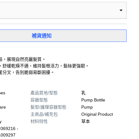
補貨通知
結，展現自然亮麗髮質。
，舒緩乾燥不適，維持髮根活力，髮絲更強韌。
尾分叉，告別脆弱易斷困擾。
pes
產品質地/型態
乳
容器型態
Pump Bottle
are
髮型/護理容器型態
Pump
主商品/補充包
Original Product
y
材料特性
草本
369216 -
1009297