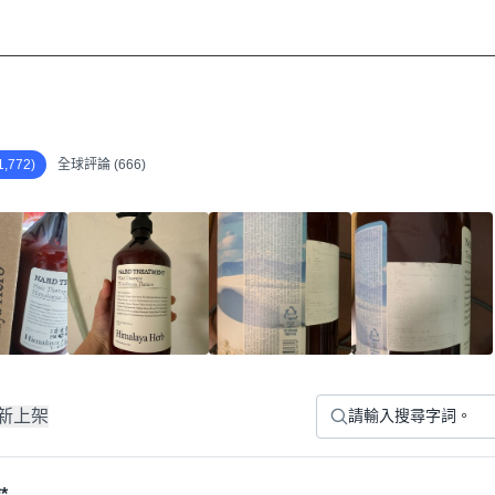
,772)
全球評論 (666)
新上架
*