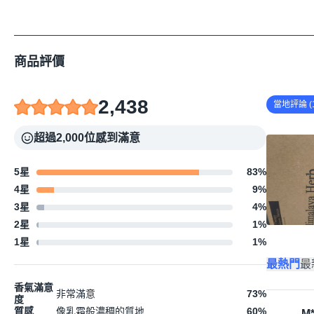
商品評價
2,438
當地評論 (1
超過2,000位感到滿意
5星
83
%
4星
9
%
3星
4
%
2星
1
%
1星
1
%
最熱門
最
香氣滿意
非常滿意
73
%
度
質感
像乳霜般濃稠的質地
60
%
M*