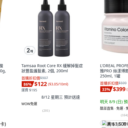
酸
Tamsaa Root Core RX 緩解掉髮症
L'OREAL PRO
g,
狀豐盈護髮素, 2個, 200ml
雅PRO 絲漾博
250ml, 1罐
首購折扣價
$907
$122
首購折扣價
$599
86
%
(
$3.05/10ml
)
$399
33
%
(
運費 $195
8/12 星期三
預計送達
明天 8/9 (日)
預
WOW免運
酷澎直售 ∙ 免運 ∙
(
201
)
(
164
满 $1,500 再