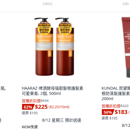
(
1651
)
(
28
)
瓶,
HAARAZ 啤酒酵母強韌髮根護髮素
KUNDAL 昆
可愛果香, 2個, 500ml
根防落髮護髮素 
200ml
首購折扣價
$606
$225
首購折扣價
$420
62
%
(
$2.25/10ml
)
$183
56
%
(
運費 $195
運費 $195
達
8/12 星期三
預計送達
8/
WOW免運