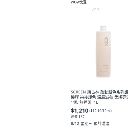
WOW免運
(
687
)
SCREEN 斯古林 躍動豔色系列
髮膜 染後護色 深層滋養 柔順亮
1個, 無押頭, 1L
$1,210
(
$12.10/10ml
)
運費 $67
8/12 星期三
預計送達