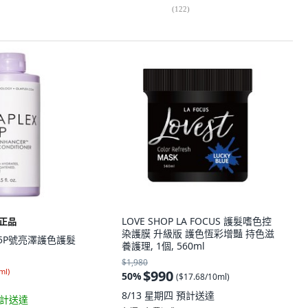
(
122
)
LOVE SHOP LA FOCUS 護髮嗜色控
正品
染護膜 升級版 護色恆彩增豔 持色滋
啦 5P號亮澤護色護髮
養護理, 1個, 560ml
$1,980
ml
)
$990
50
%
(
$17.68/10ml
)
8/13 星期四
預計送達
計送達