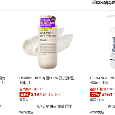
$15 酷澎幣
受損修
Healing Bird 啤酒PDRN頭皮護理,
DR BANGGIWO
1L
1個, 1L
480ml, 1個
首購折扣價
$517
首購折扣價
$705
$181
$161
64
%
77
%
(
$1.81/10ml
)
(
運費 $195
運費 $195
達
8/12 星期三
預計送達
8/
WOW免運
WOW免運