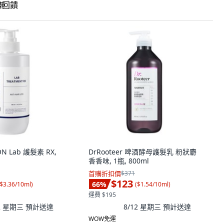
回饋
N Lab 護髮素 RX,
DrRooteer 啤酒酵母護髮乳 粉狀麝
香香味, 1瓶, 800ml
首購折扣價
$371
$123
66
%
$3.36/10ml
)
(
$1.54/10ml
)
運費 $195
12 星期三
預計送達
8/12 星期三
預計送達
WOW免運