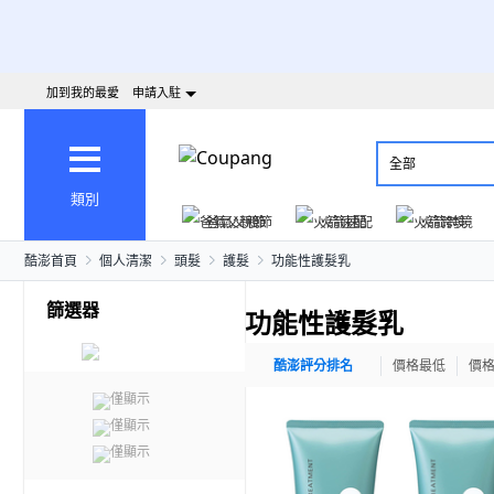
加到我的最愛
申請入駐
全部
類別
爸氣父親節
火箭速配
火箭跨境
酷澎首頁
個人清潔
頭髮
護髮
功能性護髮乳
篩選器
功能性護髮乳
酷澎評分排名
價格最低
價
僅顯示
僅顯示
僅顯示