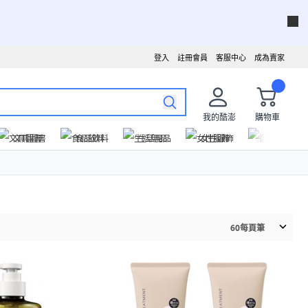
登入
註冊會員
客服中心
成為賣家
我的酷澎
購物車
文具圖書
食品飲料
生活用品
女性服飾
運動戶外
60
每頁筆