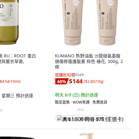
用 RU：ROOT 蛋白
KUMANO 熊野油脂 沙龍級氨基酸
柑與薰衣草香,
損傷修復護髮素 棕色 椿花, 300g, 2
條
首購折扣價
$240
$144
40
%
$4.54/10ml
)
(
$2.40/10g
)
明天 8/9 (日)
預計送達
12 星期三
預計送達
酷澎直售 ∙ WOW免運 ∙ 免費退貨
(
52
)
2
)
满 $1,500 再省 $75 (王道卡)