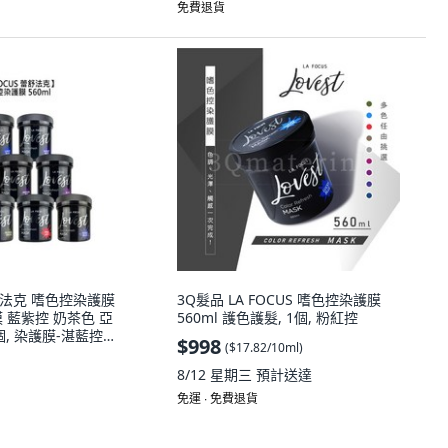
免費退貨
蕾舒法克 嗜色控染護膜
3Q髮品 LA FOCUS 嗜色控染護膜
膜 藍紫控 奶茶色 亞
560ml 護色護髮, 1個, 粉紅控
個, 染護膜-湛藍控
$998
(
$17.82/10ml
)
8/12 星期三
預計送達
免運 ∙ 免費退貨