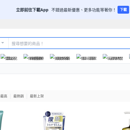
立即前往下載App
不錯過最新優惠、更多功能等著你！
下載
嬰幼兒
保健醫療
美妝保養
個人清潔
玩具休閒
格最高
最熱銷
最新上架