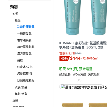
類別
頭髮
護髮
功能性護髮乳
一般護髮乳
香水護髮乳
KUMANO 熊野油脂 氨基酸護髮
無矽靈護髮乳
氨基酸+蠶絲蛋白, 300ml, 2條
首購折扣價
$240
漢方護髮乳
$144
40
%
(
$2.40/10ml
)
髮膜
頭皮水/安瓶
明天 8/9 (日)
預計送達
護髮精華/油
酷澎直售 ∙ WOW免運 ∙ 免費退貨
頭髮護理‭套組
(
15
)
洗髮/潤髮
满 $1,500 再省 $75 (王道卡)
美髮/造型
身體