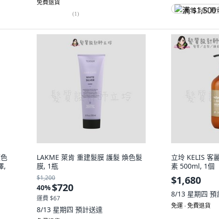
免費退貨
满 $1,500 再
(
1
)
護色
LAKME 萊肯 重建髮膜 護髮 煥色髮
立坽 KELIS 
澤,
膜, 1瓶
素 500ml, 1個
$1,200
$1,680
$720
40
%
8/13 星期四
預
運費 $67
免運 ∙ 免費退貨
8/13 星期四
預計送達