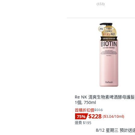
(
153
)
Re NK 清爽生物素啤酒酵母護髮
1個, 750ml
首購折扣價
$916
$228
75
%
(
$3.04/10ml
)
運費 $195
8/12 星期三
預計送