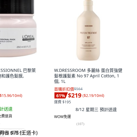
FESSIONNEL 巴黎萊
W.DRESSROOM 多麗絲 蛋白質強健
飽和護色髮膜,
髮根護髮素 No 97 April Cotton, 1
個, 1L
首購折扣價
$564
$219
61
%
$15.96/10ml
)
(
$2.19/10ml
)
運費 $195
計送達
8/12 星期三
預計送達
 免費退貨
WOW免運
)
(
107
)
省 $75 (王道卡)