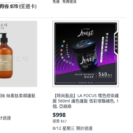
免運 ∙ 免費退貨
省 $75 (王道卡)
客麗絲 絲素肽柔順護髮
【時尚髮品】LA FOCUS 嗜色控染護
膜 560ml 護色護髮 恆彩增豔補色, 1
個, 亞麻綠
$998
計送達
運費 $67
8/12 星期三
預計送達