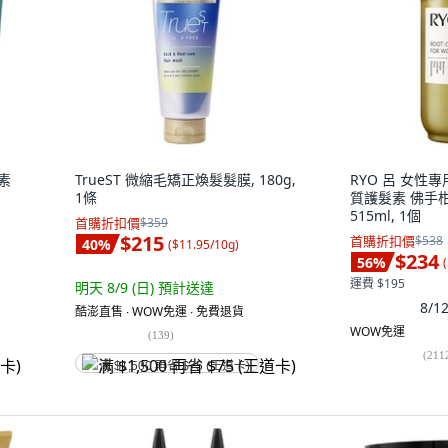
素
TrueST 微縮毛矯正煥髮髮膜, 180g,
RYO 呂 女性專
1條
質護髮素 佛手
515ml, 1個
首購折扣價
$359
$215
首購折扣價
$538
40
%
(
$11.95/10g
)
$234
56
%
(
運費 $195
明天 8/9 (日)
預計送達
8/
酷澎直售 ∙ WOW免運 ∙ 免費退貨
WOW免運
(
139
)
(
211
满 $1,500 再省 $75 (王道卡)