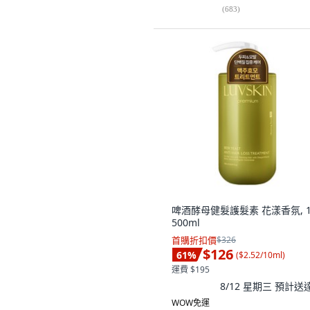
(
683
)
啤酒酵母健髮護髮素 花漾香氛, 1
500ml
首購折扣價
$326
$126
61
%
(
$2.52/10ml
)
運費 $195
8/12 星期三
預計送
WOW免運