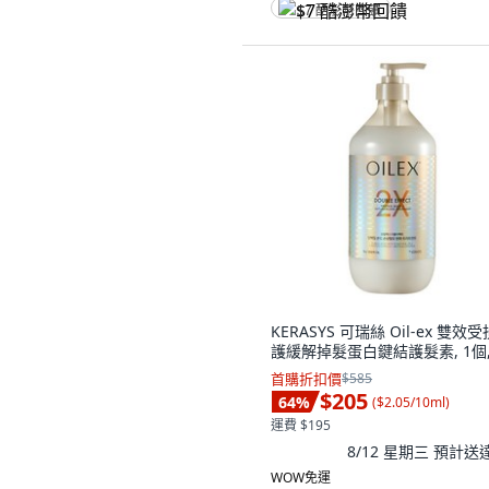
$7 酷澎幣回饋
KERASYS 可瑞絲 Oil-ex 雙效
護緩解掉髮蛋白鍵結護髮素, 1個, 
首購折扣價
$585
$205
64
%
(
$2.05/10ml
)
運費 $195
8/12 星期三
預計送
WOW免運