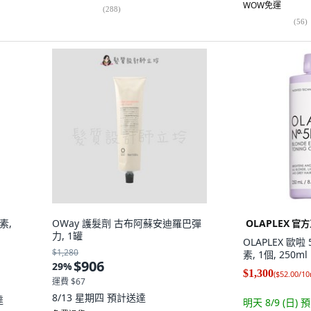
WOW免運
(
288
)
(
56
)
素,
OWay 護髮劑 古布阿蘇安迪羅巴彈
OLAPLEX
官方
力, 1罐
OLAPLEX 歐
$1,280
素, 1個, 250ml
$906
29
%
$1,300
(
$52.00/10
運費 $67
8/13 星期四
預計送達
達
明天 8/9 (日)
預