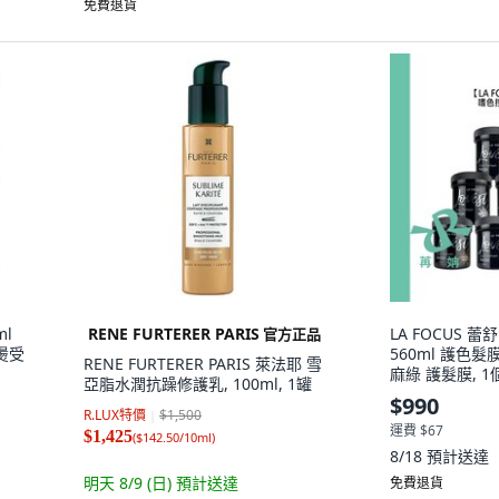
免費退貨
ml
RENE FURTERER PARIS
LA FOCUS 
官方正品
燙受
560ml 護色髮
RENE FURTERER PARIS 萊法耶 雪
麻綠 護髮膜, 1
亞脂水潤抗躁修護乳, 100ml, 1罐
560ml
$990
R.LUX特價
$1,500
運費 $67
$1,425
(
$142.50/10ml
)
8/18
預計送達
明天 8/9 (日)
預計送達
免費退貨