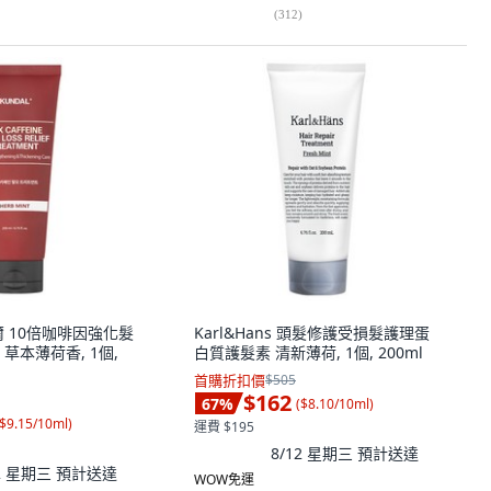
(
312
)
黛爾 10倍咖啡因強化髮
Karl&Hans 頭髮修護受損髮護理蛋
草本薄荷香, 1個,
白質護髮素 清新薄荷, 1個, 200ml
首購折扣價
$505
$162
67
%
(
$8.10/10ml
)
$9.15/10ml
)
運費 $195
8/12 星期三
預計送達
12 星期三
預計送達
WOW免運