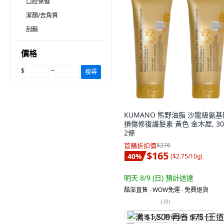
口腔保健
潔顏/去角質
刮鬍
價格
$
~
搜尋
KUMANO 熊野油脂 沙龍級氨基
損傷修復護髮素 黃色 金木犀, 300
2條
首購折扣價
$276
$165
40
%
(
$2.75/10g
)
明天 8/9 (日)
預計送達
酷澎直售 ∙ WOW免運 ∙ 免費退貨
(
38
)
满 $1,500 再省 $75 (王道卡)