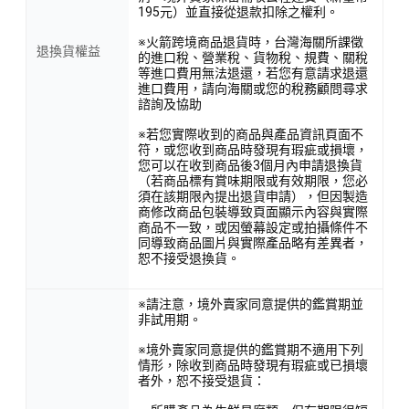
195元）並直接從退款扣除之權利。
※火箭跨境商品退貨時，台灣海關所課徵
退換貨權益
的進口稅、營業稅、貨物稅、規費、關稅
等進口費用無法退還，若您有意請求退還
進口費用，請向海關或您的稅務顧問尋求
諮詢及協助
※若您實際收到的商品與產品資訊頁面不
符，或您收到商品時發現有瑕疵或損壞，
您可以在收到商品後3個月內申請退換貨
（若商品標有賞味期限或有效期限，您必
須在該期限內提出退貨申請），但因製造
商修改商品包裝導致頁面顯示內容與實際
商品不一致，或因螢幕設定或拍攝條件不
同導致商品圖片與實際產品略有差異者，
恕不接受退換貨。
※請注意，境外賣家同意提供的鑑賞期並
非試用期。
※境外賣家同意提供的鑑賞期不適用下列
情形，除收到商品時發現有瑕疵或已損壞
者外，恕不接受退貨：