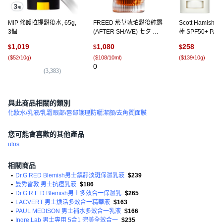
MIP 修護拉提鬍後水, 65g,
FREED 菸草琥珀鬍後純露
Scott Hamis
3個
(AFTER SHAVE) 七夕 父
棒 SPF50+ PA+
親節 送禮 男生禮物推薦, 1
18.5g, 1入
1,019
1,080
258
$
$
$
個, 100ml
(
$52/10g
)
(
$108/10ml
)
(
$139/10g
)
0
(
3,383
)
(
6
與此商品相關的類別
化妝水/乳液/乳霜
眼部/唇部護理
防曬
潔顏/去角質
面膜
您可能會喜歡的其他產品
ulos
相關商品
•
Dr.G RED Blemish男士鎮靜淡斑保濕乳液
$239
•
曼秀雷敦 男士抗痘乳液
$186
•
Dr.G R.E.D Blemish男士多效合一保濕乳
$265
•
LACVERT 男士煥活多效合一精華液
$163
•
PAUL MEDISON 男士補水多效合一乳液
$166
•
Ingre.Lab 男士專用 5合1 完美全效合一
$235