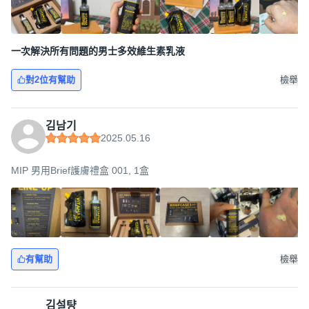
一次解決所有問題的男士多效維生素乳液
對2位有幫助
檢舉
김남기
2025.05.16
MIP 男用Brief護膚禮盒 001, 1盒
有幫助
檢舉
김설턍