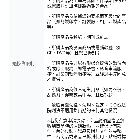
．所購產品為生鮮易腐類、保存期限很短
或您取消訂單時即將過期的產品；
．所購產品為依據您的要求而客製化的產
品（如刻製印章、訂製服、相片印製產品
等）；
．所購產品為報紙、期刊或雜誌；
．所購產品為影音商品或電腦軟體（如
CD、DVD等）且您已拆封；
．所購產品為非以有形媒介提供的數位內
退換貨限制
容或線上服務（如電子書、影音串流服
務、訂閱制軟體服務等）並經您事先同意
才提供；
．所購產品為個人衛生用品（如內衣褲、
刮鬍刀、穿戴式美甲等）且已拆封；
．依照台灣法律、法規、裁定、命令或法
院判決不適用鑑賞期的任何其他情況。
※若您有意申請退貨，商品必須回復至您
收到商品時的原始狀態，並確保所有部
件、內外包裝、贈品及附加文件的完整
性。若商品或贈品已拆封使用、貼紙或標