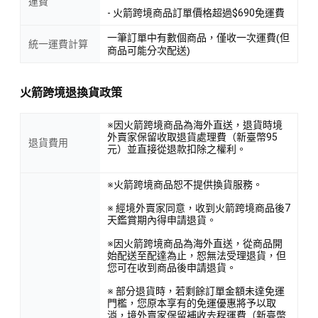
運費
- 火箭跨境商品訂單價格超過$690免運費
一筆訂單中有數個商品，僅收一次運費(但
統一運費計算
商品可能分次配送)
火箭跨境退換貨政策
※因火箭跨境商品為海外直送，退貨時境
外賣家保留收取退貨處理費（新臺幣95
退貨費用
元）並直接從退款扣除之權利。
※火箭跨境商品恕不提供換貨服務。
※ 經境外賣家同意，收到火箭跨境商品後7
天鑑賞期內得申請退貨。
※因火箭跨境商品為海外直送，從商品開
始配送至配達為止，恕無法受理退貨，但
您可在收到商品後申請退貨。
※ 部分退貨時，若剩餘訂單金額未達免運
門檻，您原本享有的免運優惠將予以取
消，境外賣家保留補收去程運費（新臺幣