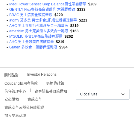
•
MediFlower Senset Keep Balance男性噴霧精華
$209
•
GENTLY Flex多效亮白護膚乳 木質麝香調
$333
•
BBAC 男士清爽全效精華液
$220
•
atomy 艾多美 男士多合1肌膚滋養護理精華
$223
•
AHC 男士專用毛孔護理多合一精華液
$219
•
amazhim 男士完美懶人多效合一乳液
$163
•
M'SOLIC 多合1平衡皮脂護理凝露
$262
•
AHC 男士全效美白抗皺精華
$219
•
Grafen 多效合一鎮靜保溼乳液
$584
Investor Relations
關於酷澎
Coupang使用者條款
退換貨政策
信任管理中心
顧客隱私權政策通知
Global Site
安心購物
資訊安全
資訊安全及隱私保護認證
加入酷澎商城