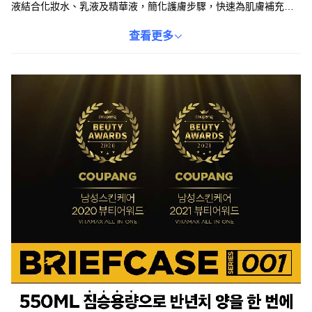
液結合化妝水、乳液及精華液，簡化護膚步驟，快速為肌膚補充所
需營養。富含多種維他命，有助於提亮膚色、撫紋，使肌膚恢復彈
性與活力。質地清爽不黏膩，易於吸收，讓您在忙碌的生活中也能
查看更多
輕鬆擁有健康肌膚。此禮盒包裝精美，自用或送禮皆宜。