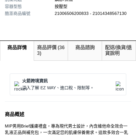
容器型態
按壓型
酷澎商品編號
21006506200833 - 21014348567130
商品詳情
商品評價
(
36
商品諮詢
配送/換貨/退
3
)
貨說明
火箭跨境資訊
深入了解 EZ WAY、進口稅、限制等。
商品概述
MIP男用Brief護膚禮盒，專為現代男士設計，內含維他命全效合一
乳液正品與補充包，一次滿足您的肌膚保養需求。這款多效合一乳