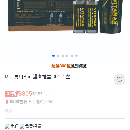
超過300位
感到滿意
MIP 男用Brief護膚禮盒 001, 1盒
$805
32折
$2,561
$200
$1,005
首購折扣價
缺貨
免運
免費退貨