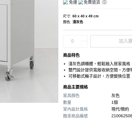
免運
免費退貨
尺寸
:
60 x 40 x 49 cm
顏色
:
淺灰色
加入
商品特色
淺灰色調櫃體，輕鬆融入居家風格
雙門設計提供寬敞收納空間，方便
可移動式輪子設計，方便變換位置
商品主要規格
家具顏色
灰色
數量
1個
室內設計風格
現代/簡約
酷澎商品編號
210062508