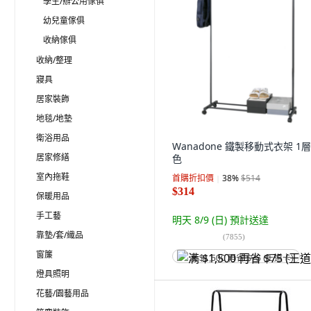
學生/辦公用傢俱
幼兒童傢俱
收納傢俱
收納/整理
寢具
居家裝飾
地毯/地墊
衛浴用品
Wanadone 鐵製移動式衣架 1層
居家修繕
色
室內拖鞋
首購折扣價
38
%
$514
$314
保暖用品
手工藝
明天 8/9 (日)
預計送達
靠墊/套/織品
(
7855
)
窗簾
满 $1,500 再省 $75 (王道卡)
燈具照明
花藝/園藝用品