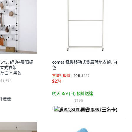
 SYS. 經典4層隔板
comet 鐵製移動式雙層落地衣架, 白
立式衣架
色
 象牙白 + 黑色
首購折扣價
40
%
$457
$1,573
$274
明天 8/9 (日)
預計送達
計送達
(
1414
)
满 $1,500 再省 $75 (王道卡)