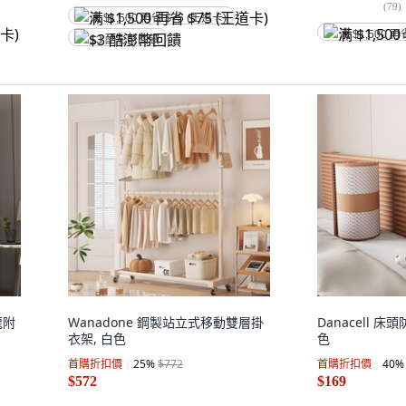
(
79
)
满 $1,500 再省 $75 (王道卡)
满 $1,500 再
$3 酷澎幣回饋
龍附
Wanadone 鋼製站立式移動雙層掛
Danacell 
衣架, 白色
色
首購折扣價
25
%
$772
首購折扣價
40
%
$572
$169