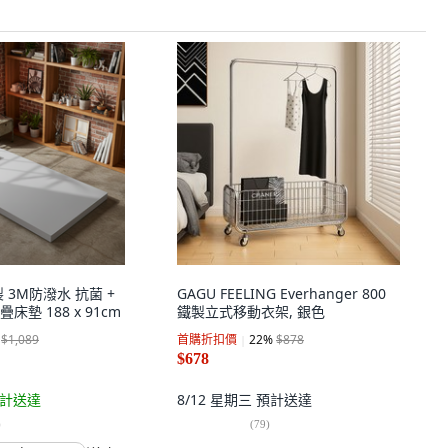
 3M防潑水 抗菌 +
GAGU FEELING Everhanger 800
墊 188 x 91cm
鐵製立式移動衣架, 銀色
$1,089
首購折扣價
22
%
$878
$678
計送達
8/12 星期三
預計送達
)
(
79
)