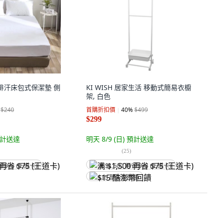
濕排汗床包式保潔墊 側
KI WISH 居家生活 移動式簡易衣櫥
架, 白色
$240
首購折扣價
40
%
$499
$299
計送達
明天 8/9 (日)
預計送達
(
25
)
省 $75 (王道卡)
满 $1,500 再省 $75 (王道卡)
$15 酷澎幣回饋