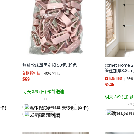
無針款床單固定扣 50個, 粉色
comet Hom
管徑加厚3.8cm,
首購折扣價
40
%
$115
首購折扣價
26
%
$69
$546
明天 8/9 (日)
預計送達
明天 8/9 (日)
預
(
1
)
(
270
满 $1,500 再省 $75 (王道卡)
满 $1,500 再
$3 酷澎幣回饋