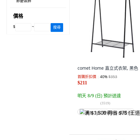
節慶裝飾
價格
$
~
搜尋
comet Home 直立式衣架, 黑色
首購折扣價
40
%
$353
$211
明天 8/9 (日)
預計送達
(
3519
)
满 $1,500 再省 $75 (王道卡)