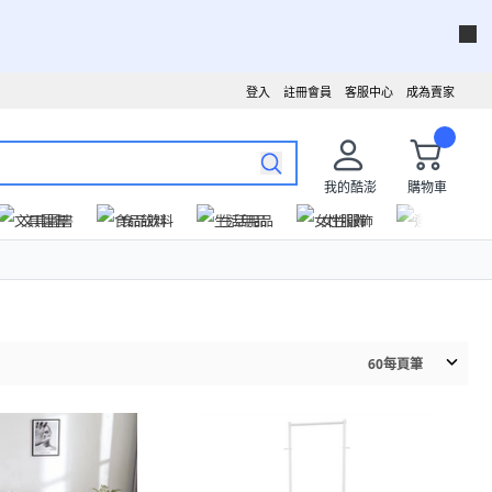
登入
註冊會員
客服中心
成為賣家
我的酷澎
購物車
文具圖書
食品飲料
生活用品
女性服飾
運動戶外
60
每頁筆