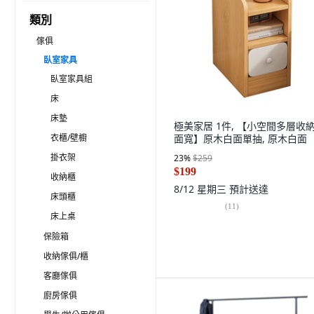
類別
傢俱
臥室家具
臥室家具組
床
床墊
極美家居 1件, 【小空間多層收納 
衣櫃/壁櫥
面寬】原木白面單抽, 原木白面
掛衣架
23
%
$259
$199
收納櫃
8/12 星期三
預計送達
床頭櫃
(
11
)
床上桌
保險箱
收納傢俱/櫃
客廳傢俱
廚房傢俱