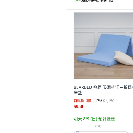
$20 酷澎幣回饋
BEARBED 熊棉 吸濕排汗三折透
床墊
首購折扣價
17
%
$1,150
$950
明天 8/9 (日)
預計送達
(
58
)