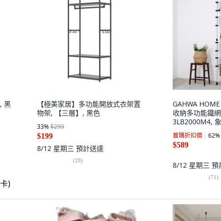
, 黑
【極美家居】多功能開放式衣架置
GAHWA HOME
物架, 【三層】, 黑色
收納多功能鐵網
3LB2000M4,
33
%
$299
首購折扣價
62
%
$199
$589
8/12 星期三
預計送達
(
28
)
8/12 星期三
預
(
71
)