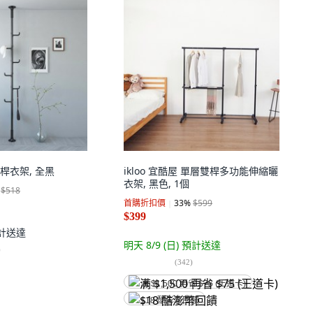
立桿衣架, 全黑
ikloo 宜酷屋 單層雙桿多功能伸縮曬
衣架, 黑色, 1個
$518
首購折扣價
33
%
$599
$399
計送達
明天 8/9 (日)
預計送達
)
(
342
)
满 $1,500 再省 $75 (王道卡)
$18 酷澎幣回饋