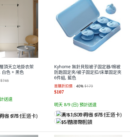
e 2層頂天立地掛衣架
Kyhome 無針貝殼被子固定器/棉被
 白色 + 黑色
防跑固定夾/被子固定扣/床單固定夾
6件組, 藍色
$746
首購折扣價
40
%
$179
$107
計送達
明天 8/9 (日)
預計送達
)
满 $1,500 再省 $75 (王道卡)
省 $75 (王道卡)
$5 酷澎幣回饋