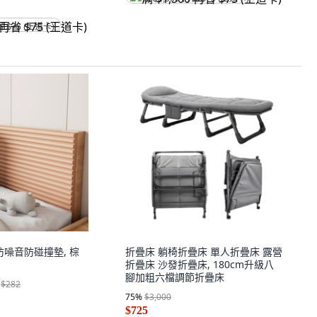
省 $75 (王道卡)
床頭防噪音防碰撞墊, 棕
折疊床 躺椅折疊床 單人折疊床 露營
折疊床 沙發折疊床, 180cm升級八
腳加粗六檔調節折疊床
$282
75
%
$3,000
$725