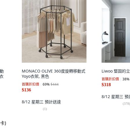
移動
MONACO OLIVE 360度旋轉移動式
Liwoo 堅固的
 衣
Yoyo衣架, 黑色
首購折扣價
38
%
首購折扣價
69
%
$444
$318
$136
8/12 星期三
預
8/12 星期三
預計送達
(
378
(
1
)