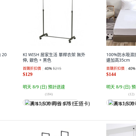
20
KI WISH 居家生活 單桿衣架 無外
100%防水吸
伸, 銀色 + 黑色
邊加高35cm
首購折扣價
40
%
$215
首購折扣價
40
%
$129
$144
明天 8/9 (日)
預計送達
明天 8/9 (日)
預
(
184
)
(
12
)
满 $1,500 再省 $75 (王道卡)
满 $1,500 再