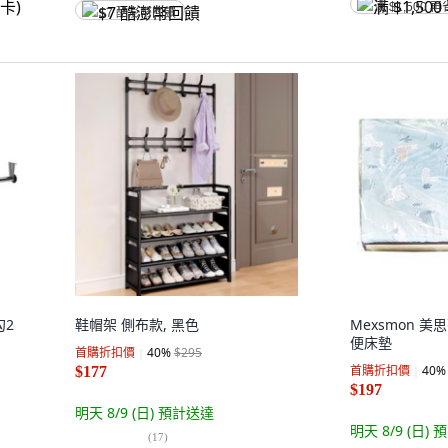
满 $1,500 再
$7 酷澎幣回饋
勾2
鞋帽架 側布款, 黑色
Mexsmon 
便床墊
首購折扣價
40
%
$295
首購折扣價
40
%
$177
$197
明天 8/9 (日)
預計送達
明天 8/9 (日)
預
(
17
)