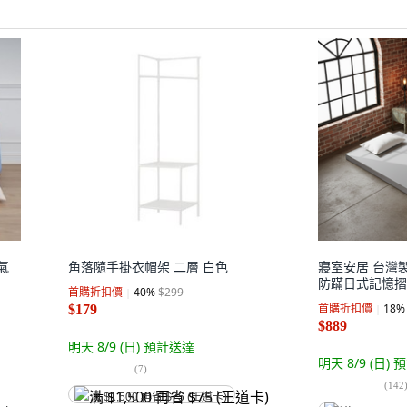
氣
角落隨手掛衣帽架 二層 白色
寢室安居 台灣製
防蹣日式記憶摺疊床
首購折扣價
40
%
$299
首購折扣價
18
%
$179
$889
明天 8/9 (日)
預計送達
明天 8/9 (日)
預
(
7
)
(
142
满 $1,500 再省 $75 (王道卡)