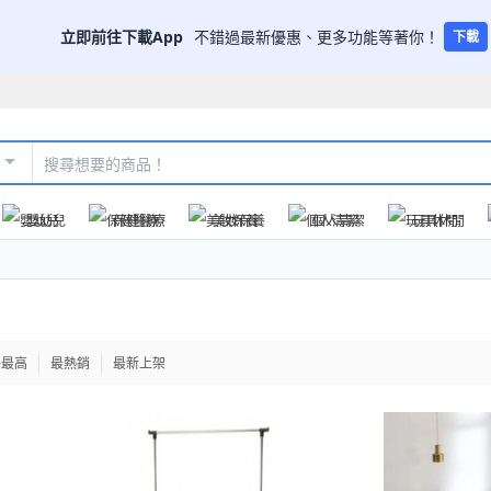
立即前往下載App
不錯過最新優惠、更多功能等著你！
下載
嬰幼兒
保健醫療
美妝保養
個人清潔
玩具休閒
格最高
最熱銷
最新上架