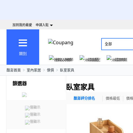
加到我的最愛
申請入駐
全部
類別
爸氣父親節
火箭速配
火箭跨境
酷澎首頁
室內家居
傢俱
臥室家具
篩選器
臥室家具
酷澎評分排名
價格最低
價
僅顯示
僅顯示
僅顯示