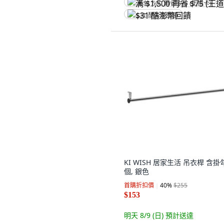
满 $1,500 再省 $75 (王道卡)
$31 酷澎幣回饋
KI WISH 居家生活 吊衣桿 含掛
個, 銀色
首購折扣價
40
%
$255
$153
明天 8/9 (日)
預計送達