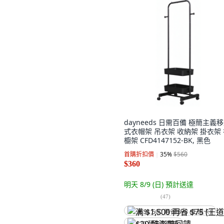
dayneeds 日需百備 極簡主義
式衣帽架 吊衣架 收納架 掛衣架
櫥架 CFD4147152-BK, 黑色
首購折扣價
35
%
$560
$360
明天 8/9 (日)
預計送達
(
47
)
满 $1,500 再省 $75 (王道卡)