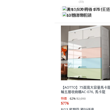
(
33
)
满 $1,500 再省 $75 (王道卡)
$3 酷澎幣回饋
【AOTTO】75面寬大容量馬卡
輪五層收納櫃AC-076, 馬卡龍
特價
62
%
$2,090
$776
8/13 星期四
預計送達