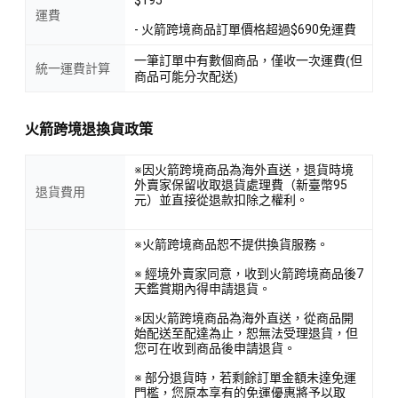
運費
- 火箭跨境商品訂單價格超過$690免運費
一筆訂單中有數個商品，僅收一次運費(但
統一運費計算
商品可能分次配送)
火箭跨境退換貨政策
※因火箭跨境商品為海外直送，退貨時境
外賣家保留收取退貨處理費（新臺幣95
退貨費用
元）並直接從退款扣除之權利。
※火箭跨境商品恕不提供換貨服務。
※ 經境外賣家同意，收到火箭跨境商品後7
天鑑賞期內得申請退貨。
※因火箭跨境商品為海外直送，從商品開
始配送至配達為止，恕無法受理退貨，但
您可在收到商品後申請退貨。
※ 部分退貨時，若剩餘訂單金額未達免運
門檻，您原本享有的免運優惠將予以取