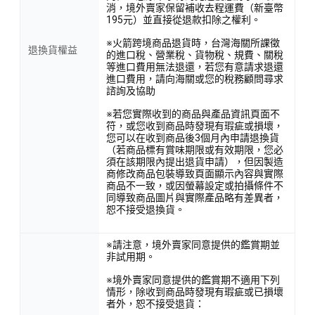
消，境外賣家保留補收去程運費（新臺幣
195元）並直接從退款扣除之權利。
※火箭跨境商品退貨時，台灣海關所課徵
退換貨權益
的進口稅、營業稅、貨物稅、規費、關稅
等進口費用無法退還，若您有意請求退還
進口費用，請向海關或您的稅務顧問尋求
諮詢及協助
※若您實際收到的商品與產品資訊頁面不
符，或您收到商品時發現有瑕疵或損壞，
您可以在收到商品後3個月內申請退換貨
（若商品標有賞味期限或有效期限，您必
須在該期限內提出退貨申請），但因製造
商修改商品包裝導致頁面顯示內容與實際
商品不一致，或因螢幕設定或拍攝條件不
同導致商品圖片與實際產品略有差異者，
恕不接受退換貨。
※請注意，境外賣家同意提供的鑑賞期並
非試用期。
※境外賣家同意提供的鑑賞期不適用下列
情形，除收到商品時發現有瑕疵或已損壞
者外，恕不接受退貨：