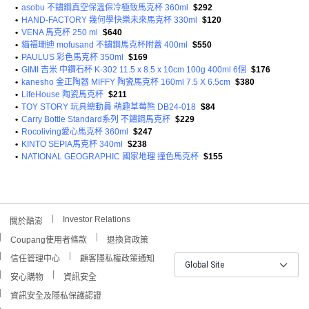
•
asobu 不鏽鋼真空保溫保冷極致馬克杯 360ml
$292
•
HAND-FACTORY 幾何學快樂未來馬克杯 330ml
$120
•
VENA 馬克杯 250 ml
$640
•
貓福珊迪 mofusand 不鏽鋼馬克杯附蓋 400ml
$550
•
PAULUS 彩色馬克杯 350ml
$169
•
GIMI 吉米 中鑽石杯 K-302 11.5 x 8.5 x 10cm 100g 400ml 6個
$176
•
kanesho 金正陶器 MIFFY 陶瓷馬克杯 160ml 7.5 X 6.5cm
$380
•
LifeHouse 陶瓷馬克杯
$211
•
TOY STORY 玩具總動員 萌趣草莓熊 DB24-018
$84
•
Carry Bottle Standard系列 不鏽鋼馬克杯
$229
•
Rocoliving愛心馬克杯 360ml
$247
•
KINTO SEPIA馬克杯 340ml
$238
•
NATIONAL GEOGRAPHIC 國家地理 撞色馬克杯
$155
Investor Relations
關於酷澎
Coupang使用者條款
退換貨政策
信任管理中心
顧客隱私權政策通知
Global Site
安心購物
資訊安全
資訊安全及隱私保護認證