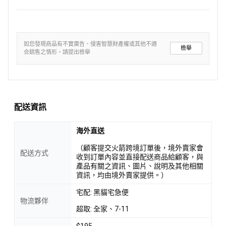
如您發現商品有不實廣告、侵害智慧財產權或其他不適
檢舉
合銷售之情形，請提出檢舉
配送資訊
海外直送
（顧客提交火箭跨境訂單後，境外賣家會
配送方式
收到訂單內容並直接配送商品給顧客，與
產品有關之資訊、圖片、說明及其他相關
資訊，均由境外賣家提供。）
宅配: 黑貓宅急便
物流夥伴
超取: 全家、7-11
$195