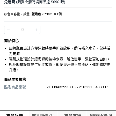
免運費
(購買火箭跨境商品達 $690 時)
顏色 × 容量 × 數量
:
藍紫色 × 730ml × 1個
商品特色
曲線瓶蓋設計方便運動時單手開啟飲用，隨時補充水分，保持活
力充沛。
隱藏式指環設計讓您輕鬆攜帶水壺，解放雙手，運動更加自如。
瓶身凹槽設計提供絕佳握感，即使流汗也不易滑落，運動體驗更
升級。
商品主要規格
酷澎商品編號
21008432995716 - 21023305433907