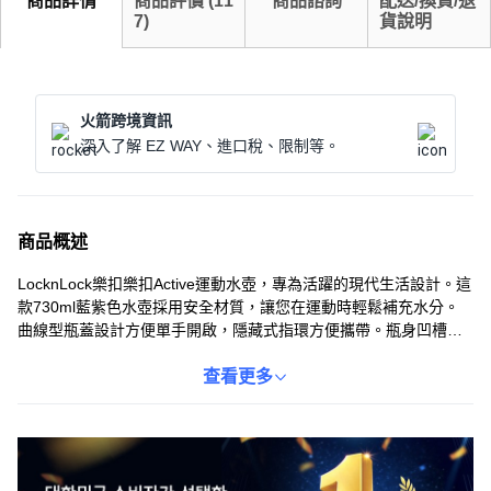
商品詳情
商品評價
(
11
商品諮詢
配送/換貨/退
7
)
貨說明
火箭跨境資訊
深入了解 EZ WAY、進口稅、限制等。
商品概述
LocknLock樂扣樂扣Active運動水壺，專為活躍的現代生活設計。這
款730ml藍紫色水壺採用安全材質，讓您在運動時輕鬆補充水分。
曲線型瓶蓋設計方便單手開啟，隱藏式指環方便攜帶。瓶身凹槽設
計提供穩固握感，即使運動流汗也不易滑落。無論是健身、跑步還
是戶外活動，Active運動水壺都是您的理想選擇，讓您隨時隨地保持
查看更多
活力。