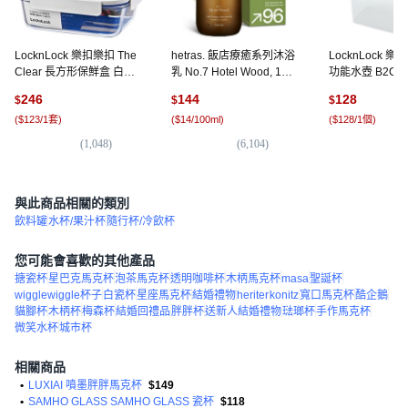
LocknLock 樂扣樂扣 The
hetras. 飯店療癒系列沐浴
LocknLock 樂
Clear 長方形保鮮盒 白色,
乳 No.7 Hotel Wood, 1個,
功能水壺 B2C1
2個, 1L
1013ml
綠, 2L, 1個
246
144
128
$
$
$
(
$123/1套
)
(
$14/100ml
)
(
$128/1個
)
(
1,048
)
(
6,104
)
(
2,
與此商品相關的類別
飲料罐
水杯/果汁杯
隨行杯/冷飲杯
您可能會喜歡的其他產品
搪瓷杯
星巴克馬克杯
泡茶馬克杯
透明咖啡杯
木柄馬克杯
masa
聖誕杯
wigglewiggle杯子
白瓷杯
星座馬克杯
結婚禮物
heriter
konitz
寬口馬克杯
酷企鵝
貓腳杯
木柄杯
梅森杯
結婚回禮品
胖胖杯
送新人結婚禮物
琺瑯杯
手作馬克杯
微笑水杯
城市杯
相關商品
•
LUXIAI 噴墨胖胖馬克杯
$149
•
SAMHO GLASS SAMHO GLASS 瓷杯
$118