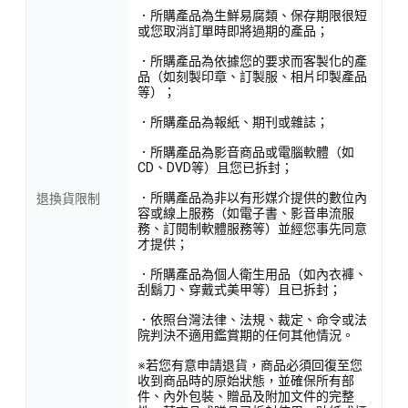
．所購產品為生鮮易腐類、保存期限很短
或您取消訂單時即將過期的產品；
．所購產品為依據您的要求而客製化的產
品（如刻製印章、訂製服、相片印製產品
等）；
．所購產品為報紙、期刊或雜誌；
．所購產品為影音商品或電腦軟體（如
CD、DVD等）且您已拆封；
．所購產品為非以有形媒介提供的數位內
退換貨限制
容或線上服務（如電子書、影音串流服
務、訂閱制軟體服務等）並經您事先同意
才提供；
．所購產品為個人衛生用品（如內衣褲、
刮鬍刀、穿戴式美甲等）且已拆封；
．依照台灣法律、法規、裁定、命令或法
院判決不適用鑑賞期的任何其他情況。
※若您有意申請退貨，商品必須回復至您
收到商品時的原始狀態，並確保所有部
件、內外包裝、贈品及附加文件的完整