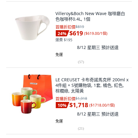
Villeroy&Boch New Wave 咖啡廳白
色咖啡杯0.4L, 1個
首購折扣價
$819
$619
24
%
(
$619.00/1個
)
運費 $195
8/12 星期三
預計送達
免運
(
57
)
LE CREUSET 卡布奇諾馬克杯 200ml x
4件組 + S號購物袋, 1套, 橘色, 紅色,
棕櫚綠, 太陽黃
首購折扣價
$1,918
$1,718
10
%
(
$1718.00/1個
)
8/12 星期三
預計送達
免運
(
21
)