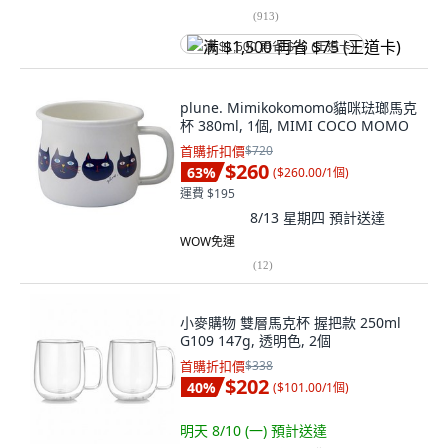
(
913
)
满 $1,500 再省 $75 (王道卡)
plune. Mimikokomomo貓咪琺瑯馬克
杯 380ml, 1個, MIMI COCO MOMO
首購折扣價
$720
$260
63
%
(
$260.00/1個
)
運費 $195
8/13 星期四
預計送達
WOW免運
(
12
)
小麥購物 雙層馬克杯 握把款 250ml
G109 147g, 透明色, 2個
首購折扣價
$338
$202
40
%
(
$101.00/1個
)
明天 8/10 (一)
預計送達