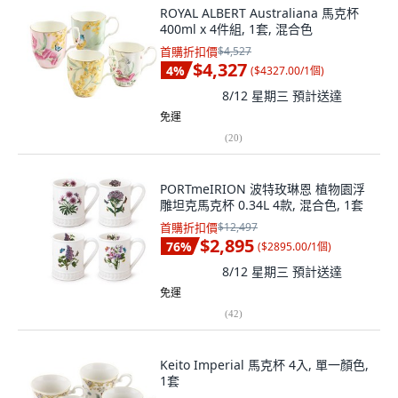
ROYAL ALBERT Australiana 馬克杯
400ml x 4件組, 1套, 混合色
首購折扣價
$4,527
$4,327
4
%
(
$4327.00/1個
)
8/12 星期三
預計送達
免運
(
20
)
PORTmeIRION 波特玫琳恩 植物園浮
雕坦克馬克杯 0.34L 4款, 混合色, 1套
首購折扣價
$12,497
$2,895
76
%
(
$2895.00/1個
)
8/12 星期三
預計送達
免運
(
42
)
Keito Imperial 馬克杯 4入, 單一顏色,
1套