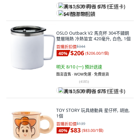
满 $1,500 再省 $75 (王道卡)
$4 酷澎幣回饋
OSLO Outback V2 馬克杯 304不鏽鋼
雙層隔熱 冷熱皆宜 420毫升, 白色, 1個
首購折扣價
$344
$206
40
%
(
$206.00/1個
)
明天 8/10 (一)
預計送達
酷澎直售 ∙ WOW免運 ∙ 免費退貨
(
4185
)
满 $1,500 再省 $75 (王道卡)
TOY STORY 玩具總動員 星仔杯, 胡迪,
1個
首購折扣價
$139
$83
40
%
(
$83.00/1個
)