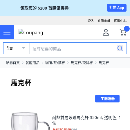
領取您的
$200
首購優惠卷!
打開 App
登入
註冊會員
客服中心
全部
酷澎首頁
餐廚用品
咖啡/茶/酒杯
馬克杯/飲料杯
馬克杯
馬克杯
篩選器
耐熱雙層玻璃馬克杯 350ml, 透明色, 1
個
$86