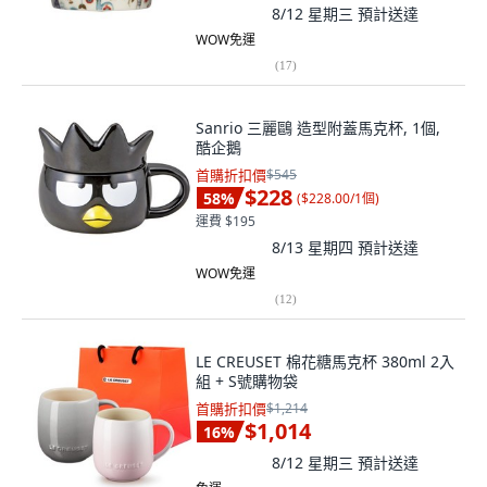
8/12 星期三
預計送達
WOW免運
(
17
)
Sanrio 三麗鷗 造型附蓋馬克杯, 1個,
酷企鵝
首購折扣價
$545
$228
58
%
(
$228.00/1個
)
運費 $195
8/13 星期四
預計送達
WOW免運
(
12
)
LE CREUSET 棉花糖馬克杯 380ml 2入
組 + S號購物袋
首購折扣價
$1,214
$1,014
16
%
8/12 星期三
預計送達