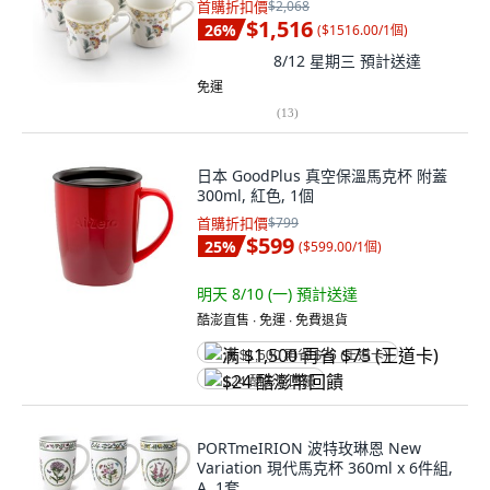
首購折扣價
$2,068
$1,516
26
%
(
$1516.00/1個
)
8/12 星期三
預計送達
免運
(
13
)
日本 GoodPlus 真空保溫馬克杯 附蓋
300ml, 紅色, 1個
首購折扣價
$799
$599
25
%
(
$599.00/1個
)
明天 8/10 (一)
預計送達
酷澎直售 ∙ 免運 ∙ 免費退貨
满 $1,500 再省 $75 (王道卡)
$24 酷澎幣回饋
PORTmeIRION 波特玫琳恩 New
Variation 現代馬克杯 360ml x 6件組,
A, 1套