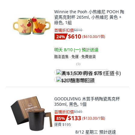
Winnie the Pooh 小熊維尼 POOH 陶
瓷馬克對杯 265ml, 小熊維尼 黃色 +
綠色, 1組
首購折扣價
$810
$610
24
%
(
$610.00/1個
)
明天 8/10 (一)
預計送達
酷澎直售 ∙ 免運 ∙ 免費退貨
(
5
)
满 $1,500 再省 $75 (王道卡)
$20 酷澎幣回饋
GOODLIVING 木質手柄陶瓷馬克杯
350ml, 黑色, 1個
首購折扣價
$949
$133
85
%
(
$133.00/1個
)
運費 $195
8/12 星期三
預計送達