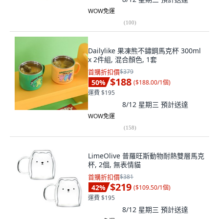
WOW免運
(
100
)
Dailylike 果凍熊不鏽鋼馬克杯 300ml
x 2件組, 混合顏色, 1套
首購折扣價
$379
$188
50
%
(
$188.00/1個
)
運費 $195
8/12 星期三
預計送達
WOW免運
(
158
)
LimeOlive 普羅旺斯動物耐熱雙層馬克
杯, 2個, 無表情貓
首購折扣價
$381
$219
42
%
(
$109.50/1個
)
運費 $195
8/12 星期三
預計送達