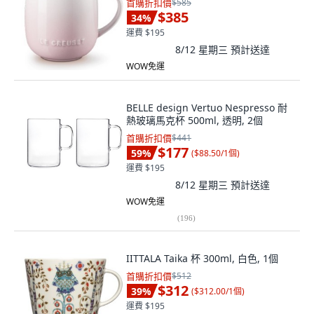
首購折扣價
$585
$385
34
%
運費 $195
8/12 星期三
預計送達
WOW免運
BELLE design Vertuo Nespresso 耐
熱玻璃馬克杯 500ml, 透明, 2個
首購折扣價
$441
$177
59
%
(
$88.50/1個
)
運費 $195
8/12 星期三
預計送達
WOW免運
(
196
)
IITTALA Taika 杯 300ml, 白色, 1個
首購折扣價
$512
$312
39
%
(
$312.00/1個
)
運費 $195