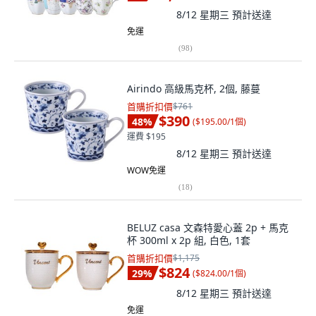
8/12 星期三
預計送達
免運
(
98
)
Airindo 高級馬克杯, 2個, 藤蔓
首購折扣價
$761
$390
48
%
(
$195.00/1個
)
運費 $195
8/12 星期三
預計送達
WOW免運
(
18
)
BELUZ casa 文森特愛心蓋 2p + 馬克
杯 300ml x 2p 組, 白色, 1套
首購折扣價
$1,175
$824
29
%
(
$824.00/1個
)
8/12 星期三
預計送達
免運