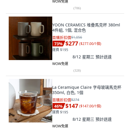
WOW免運
(
706
)
YOON CERAMICS 堆疊馬克杯 380ml
4件組, 1個, 混合色
首購折扣價
$1,056
$277
73
%
(
$277.00/1個
)
運費 $195
8/12 星期三
預計送達
WOW免運
(
328
)
La Ceramique Claire 字母玻璃馬克杯
350ml, 白色, 1個
首購折扣價
$274
$147
46
%
(
$147.00/1個
)
運費 $195
8/12 星期三
預計送達
WOW免運