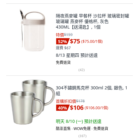
隔夜燕麥罐 早餐杯 沙拉杯 玻璃密封罐
玻璃罐 燕麥杯 優格杯, 灰色
430ML【送湯匙】, 1個
特價
$159
$75
52
%
(
$75.00/1個
)
運費 $67
8/13 星期四
預計送達
免費退貨
(
42
)
304不鏽鋼馬克杯 300ml 2個, 銀色, 1
組
首購折扣價
$178
$106
40
%
(
$106.00/1個
)
明天 8/10 (一)
預計送達
酷澎直售 ∙ WOW免運 ∙ 免費退貨
(
167
)