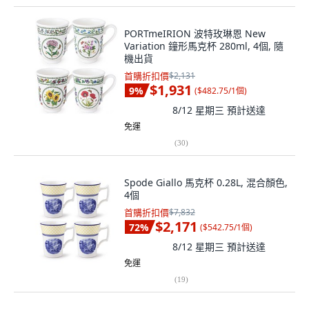
PORTmeIRION 波特玫琳恩 New
Variation 鐘形馬克杯 280ml, 4個, 隨
機出貨
首購折扣價
$2,131
$1,931
9
%
(
$482.75/1個
)
8/12 星期三
預計送達
免運
(
30
)
Spode Giallo 馬克杯 0.28L, 混合顏色,
4個
首購折扣價
$7,832
$2,171
72
%
(
$542.75/1個
)
8/12 星期三
預計送達
免運
(
19
)