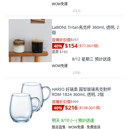
WOW免運
(
212
)
LaBONI Tritan馬克杯 360ml, 透明, 2
個
首購折扣價
$257
$154
40
%
(
$77.00/1個
)
運費 $195
8/12 星期三
預計送達
WOW免運
(
318
)
HARIO 好璃奧 圓型玻璃馬克對杯
RDM-1824 360ml, 透明, 2個
首購折扣價
$360
$216
40
%
(
$108.00/1個
)
明天 8/10 (一)
預計送達
酷澎直售 ∙ WOW免運 ∙ 免費退貨