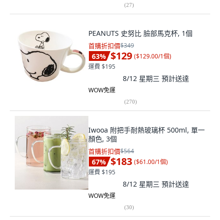
(
27
)
PEANUTS 史努比 臉部馬克杯, 1個
首購折扣價
$349
$129
63
%
(
$129.00/1個
)
運費 $195
8/12 星期三
預計送達
WOW免運
(
270
)
Iwooa 附把手耐熱玻璃杯 500ml, 單一
顏色, 3個
首購折扣價
$564
$183
67
%
(
$61.00/1個
)
運費 $195
8/12 星期三
預計送達
WOW免運
(
30
)