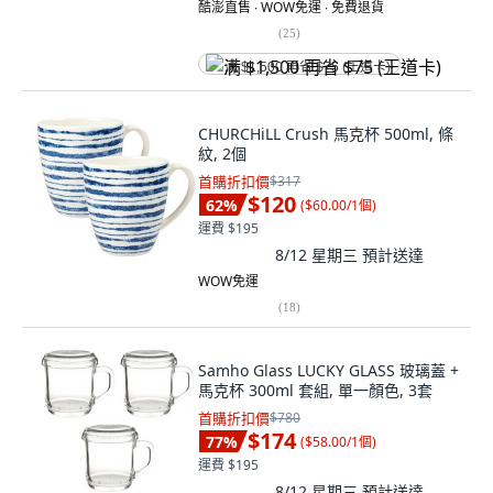
酷澎直售 ∙ WOW免運 ∙ 免費退貨
(
25
)
满 $1,500 再省 $75 (王道卡)
CHURCHiLL Crush 馬克杯 500ml, 條
紋, 2個
首購折扣價
$317
$120
62
%
(
$60.00/1個
)
運費 $195
8/12 星期三
預計送達
WOW免運
(
18
)
Samho Glass LUCKY GLASS 玻璃蓋 +
馬克杯 300ml 套組, 單一顏色, 3套
首購折扣價
$780
$174
77
%
(
$58.00/1個
)
運費 $195
8/12 星期三
預計送達