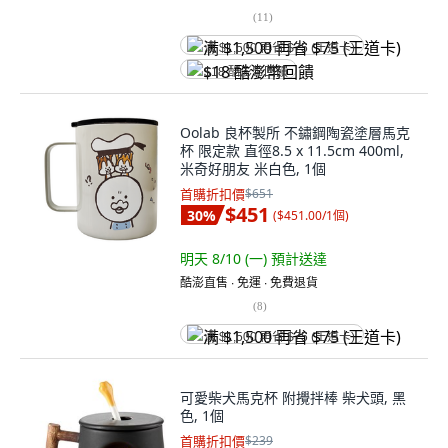
(
11
)
满 $1,500 再省 $75 (王道卡)
$18 酷澎幣回饋
Oolab 良杯製所 不鏽鋼陶瓷塗層馬克
杯 限定款 直徑8.5 x 11.5cm 400ml,
米奇好朋友 米白色, 1個
首購折扣價
$651
$451
30
%
(
$451.00/1個
)
明天 8/10 (一)
預計送達
酷澎直售 ∙ 免運 ∙ 免費退貨
(
8
)
满 $1,500 再省 $75 (王道卡)
可愛柴犬馬克杯 附攪拌棒 柴犬頭, 黑
色, 1個
首購折扣價
$239