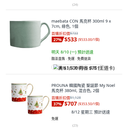
(
24
)
maebata CON 馬克杯 300ml 9 x
7cm, 綠色, 1個
首購折扣價
$733
$533
27
%
(
$533.00/1個
)
明天 8/10 (一)
預計送達
酷澎直售 ∙ 免運 ∙ 免費退貨
满 $1,500 再省 $75 (王道卡)
PROUNA 韓國陶瓷 聖誕節 My Noel
馬克杯 380ml, 混合色, 2個
首購折扣價
$1,128
$707
37
%
(
$353.50/1個
)
8/12 星期三
預計送達
免運
(
23
)