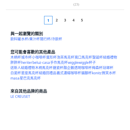
(
23
)
2
3
4
5
1
與一起瀏覽的類別
飲料罐
水杯/果汁杯
隨行杯/冷飲杯
您可能會喜歡的其他產品
木柄杯
城市杯
小咖啡杯
蛋形杯
泡茶馬克杯
寬口馬克杯
聖誕杯
結婚禮物
胖胖杯
heriter
beluz-casa
手作馬克杯
wigglewiggle杯子
送新人結婚禮物
木柄馬克杯
搪瓷杯
酷企鵝
透明咖啡杯
梅森杯
琺瑯杯
白瓷杯
星座馬克杯
結婚回禮品
義式濃縮咖啡杯
貓腳杯
konitz
微笑水杯
masa
星巴克馬克杯
來自其他品牌的商品
LE CREUSET