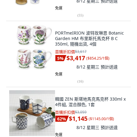
8/12 星期三
預計送達
免運
(
55
)
PORTmeIRION 波特玫琳恩 Botanic
Garden HM 布里斯托馬克杯 B C
350ml, 隨機出貨, 4個
首購折扣價
$3,617
$3,417
5
%
(
$854.25/1個
)
8/12 星期三
預計送達
免運
(
16
)
韓國 ZEN 斯堪地馬克馬克杯 330ml x
4件組, 混合顏色, 1套
首購折扣價
$3,059
$1,145
62
%
(
$1145.00/1個
)
8/12 星期三
預計送達
免運