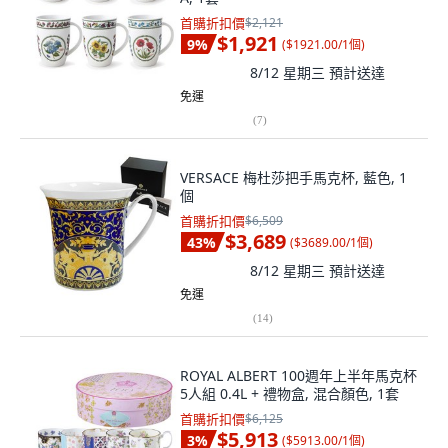
首購折扣價
$2,121
$1,921
9
%
(
$1921.00/1個
)
8/12 星期三
預計送達
免運
(
7
)
VERSACE 梅杜莎把手馬克杯, 藍色, 1
個
首購折扣價
$6,509
$3,689
43
%
(
$3689.00/1個
)
8/12 星期三
預計送達
免運
(
14
)
ROYAL ALBERT 100週年上半年馬克杯
5人組 0.4L + 禮物盒, 混合顏色, 1套
首購折扣價
$6,125
$5,913
3
%
(
$5913.00/1個
)