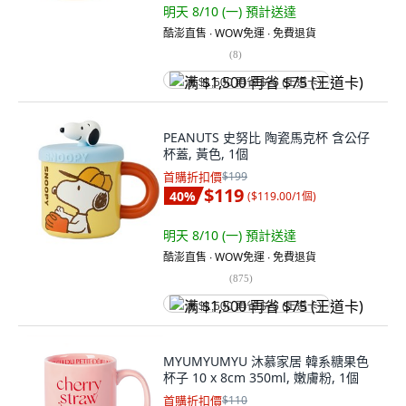
明天 8/10 (一)
預計送達
酷澎直售 ∙ WOW免運 ∙ 免費退貨
(
8
)
满 $1,500 再省 $75 (王道卡)
PEANUTS 史努比 陶瓷馬克杯 含公仔
杯蓋, 黃色, 1個
首購折扣價
$199
$119
40
%
(
$119.00/1個
)
明天 8/10 (一)
預計送達
酷澎直售 ∙ WOW免運 ∙ 免費退貨
(
875
)
满 $1,500 再省 $75 (王道卡)
MYUMYUMYU 沐慕家居 韓系糖果色
杯子 10 x 8cm 350ml, 嫩膚粉, 1個
首購折扣價
$110