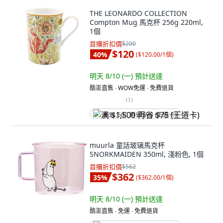
THE LEONARDO COLLECTION
Compton Mug 馬克杯 256g 220ml,
1個
首購折扣價
$200
$120
40
%
(
$120.00/1個
)
明天 8/10 (一)
預計送達
酷澎直售 ∙ WOW免運 ∙ 免費退貨
(
1
)
满 $1,500 再省 $75 (王道卡)
muurla 童話玻璃馬克杯
SNORKMAIDEN 350ml, 淺粉色, 1個
首購折扣價
$562
$362
35
%
(
$362.00/1個
)
明天 8/10 (一)
預計送達
酷澎直售 ∙ 免運 ∙ 免費退貨