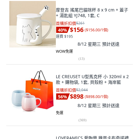
摩登吉 搖尾巴貓咪杯 8 x 9 cm + 蓋子
+ 湯匙組 YJ748, 1套, C
首購折扣價
$261
$156
40
%
(
$156.00/1個
)
運費 $195
8/12 星期三
預計送達
WOW免運
(
13
)
LE CREUSET U型馬克杯 小 320ml x 2
款 + 購物袋, 1套, 貝殼粉 + 海岸藍
首購折扣價
$2,044
$898
56
%
(
$898.00/1個
)
8/12 星期三
預計送達
免運
(
369
)
LOVERAMICS 愛陶樂 雞蛋卡布奇諾禮