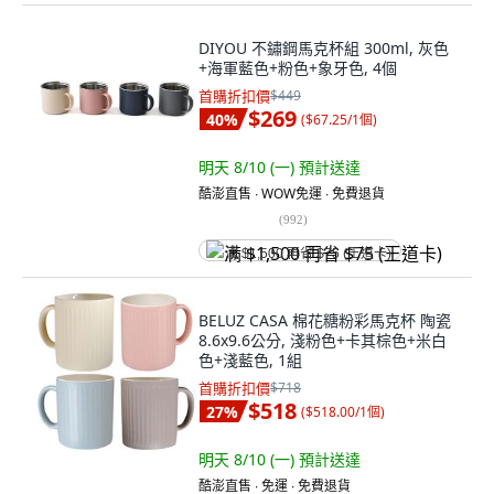
DIYOU 不鏽鋼馬克杯組 300ml, 灰色
+海軍藍色+粉色+象牙色, 4個
首購折扣價
$449
$269
40
%
(
$67.25/1個
)
明天 8/10 (一)
預計送達
酷澎直售 ∙ WOW免運 ∙ 免費退貨
(
992
)
满 $1,500 再省 $75 (王道卡)
BELUZ CASA 棉花糖粉彩馬克杯 陶瓷
8.6x9.6公分, 淺粉色+卡其棕色+米白
色+淺藍色, 1組
首購折扣價
$718
$518
27
%
(
$518.00/1個
)
明天 8/10 (一)
預計送達
酷澎直售 ∙ 免運 ∙ 免費退貨