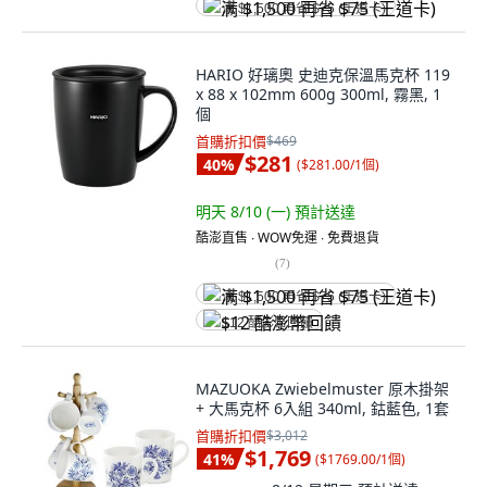
满 $1,500 再省 $75 (王道卡)
HARIO 好璃奧 史迪克保溫馬克杯 119
x 88 x 102mm 600g 300ml, 霧黑, 1
個
首購折扣價
$469
$281
40
%
(
$281.00/1個
)
明天 8/10 (一)
預計送達
酷澎直售 ∙ WOW免運 ∙ 免費退貨
(
7
)
满 $1,500 再省 $75 (王道卡)
$12 酷澎幣回饋
MAZUOKA Zwiebelmuster 原木掛架
+ 大馬克杯 6入組 340ml, 鈷藍色, 1套
首購折扣價
$3,012
$1,769
41
%
(
$1769.00/1個
)