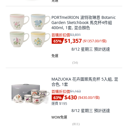
免運
PORTmeIRION 波特玫琳恩 Botanic
Garden Sketchbook 馬克杯4件組
400ml, 1套, 混合顏色
首購折扣價
$3,891
$1,357
65
%
(
$1357.00/1個
)
8/12 星期三
預計送達
免運
(
54
)
MAZUOKA 花卉圖案馬克杯 5入組, 混
合色, 1套
首購折扣價
$1,163
$430
63
%
(
$430.00/1個
)
運費 $195
8/12 星期三
預計送達
WOW免運
(
811
)