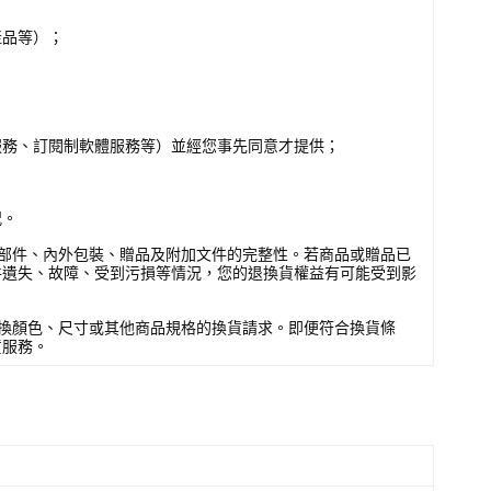
產品等）；
服務、訂閱制軟體服務等）並經您事先同意才提供；
況。
部件、內外包裝、贈品及附加文件的完整性。若商品或贈品已
件遺失、故障、受到污損等情況，您的退換貨權益有可能受到影
換顏色、尺寸或其他商品規格的換貨請求。即便符合換貨條
貨服務。