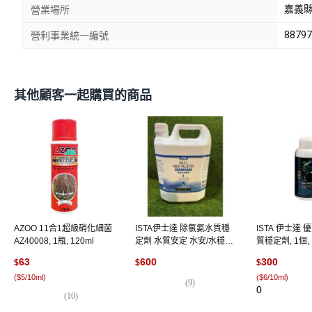
嘉義縣
營業場所
88797
營利事業統一編號
其他顧客一起購買的商品
AZOO 11合1超級硝化細菌
ISTA伊士達 除氯氨水質穩
ISTA 伊士達
AZ40008, 1瓶, 120ml
定劑 水質安定 水安/水穩
質穩定劑, 1個, 
4L
除氯氨水質穩定5
63
600
300
$
$
$
500ml
(
$5/10ml
)
(
$6/10ml
)
(
9
)
0
(
10
)