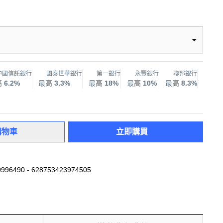
中國信託銀行
國泰世華銀行
第一銀行
永豐銀行
聯邦銀行
兆
高
6.2%
最高
3.3%
最高
18%
最高
10%
最高
8.3%
最高
購物車
立即購買
996490 - 628753423974505