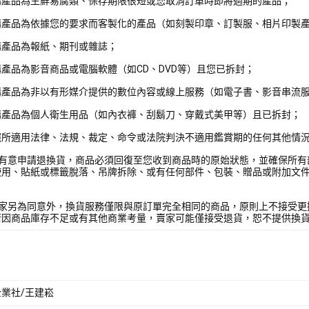
購產品為生鮮易腐類、保存期限很短或您取消訂單時即將過期的產品；
購產品為依據您的要求而客製化的產品（如刻製印章、訂製服、相片印製
購產品為報紙、期刊或雜誌；
產品為影音商品或電腦軟體（如CD、DVD等）且您已拆封；
購產品為非以有形媒介提供的數位內容或線上服務（如電子書、影音串流
購產品為個人衛生用品（如內衣褲、刮鬍刀、穿戴式美甲等）且已拆封；
照所適用法律、法規、裁定、命令或法院判決不適用鑑賞期的任何其他情
您有意申請退換貨，商品必須回復至您收到商品時的原始狀態，並確保所有
使用、貼紙或標籤脫落、吊牌拆除、或有任何部件、包裝、贈品或附加文
賣家另為同意外，換貨服務僅限與原訂單完全相同的商品，原則上不接受更
若因商品庫存不足或有其他商業考量，賣家可能僅接受退貨，恕不提供換
業社/王建崧