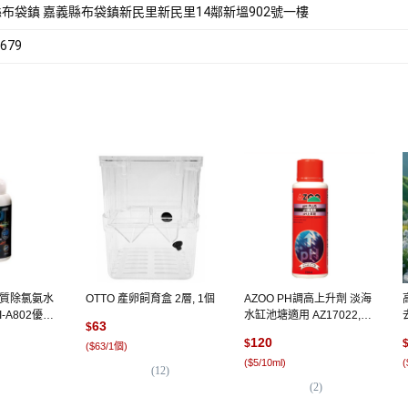
布袋鎮 嘉義縣布袋鎮新民里新民里14鄰新塭902號一樓
679
 優質除氯氨水
OTTO 產卵飼育盒 2層, 1個
AZOO PH調高上升劑 淡海
I-A802優質
水缸池塘適用 AZ17022,
63
$
00ml,
250ml, 1瓶
120
$
(
$63/1個
)
(
$5/10ml
)
(
(
12
)
(
2
)