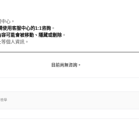
服中心。
使用客服中心的1:1咨詢
。
內容可能會被移動、隱藏或刪除
。
址等個人資訊。
目前尚無咨詢。
出檢舉