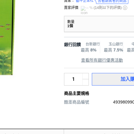
賣家：
藝坪企業社
去看銷售者的商品
賣家評價
-- %
(
14則以下的評價
)
數量
1個
銀行回饋
台新銀行
玉山銀行
最高
8%
最高
7.5%
最
查看所有銀行優惠活動
加入
商品主要規格
酷澎商品編號
493980990