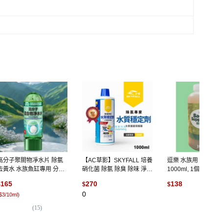
高分子聚閤物凈水片 除氯
【AC草影】SKYFALL 培養
逗樂 水族用 硝化細
去黃水 水族魚缸專用 分解
硝化菌 除氯 除臭 除味 淨水
1000ml, 1個, 硝
魚糞 淨化水質, 5個, 100ml
穩定水質 培菌 解毒硝化菌,
升, 1公升
165
270
138
$
$
$
1個, 天賞 水質穩定劑
0
$3/10ml
)
（1000ml）, 天賞 水質穩
(
1
)
定劑 1000ml
(
15
)