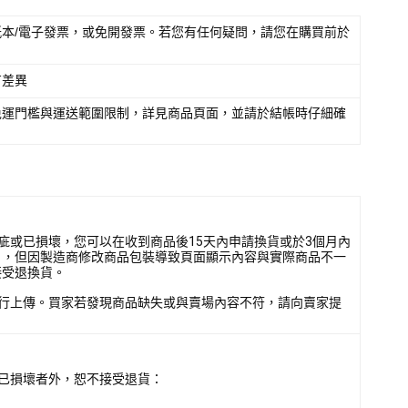
本/電子發票，或免開發票。若您有任何疑問，請您在購買前於
有差異
免運門檻與運送範圍限制，詳見商品頁面，並請於結帳時仔細確
疵或已損壞，您可以在收到商品後15天內申請換貨或於3個月內
），但因製造商修改商品包裝導致頁面顯示內容與實際商品不一
接受退換貨。
行上傳。買家若發現商品缺失或與賣場內容不符，請向賣家提
已損壞者外，恕不接受退貨：