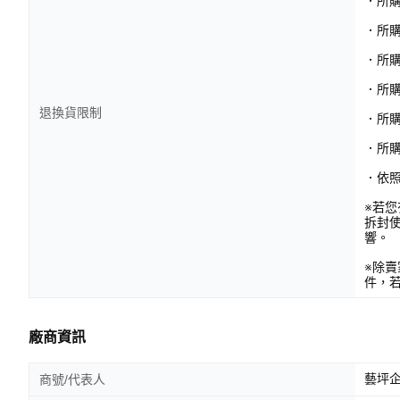
．所
．所
．所
．所購
退換貨限制
．所
．所
．依
※若
拆封
響。
※除
件，
廠商資訊
藝坪企
商號/代表人