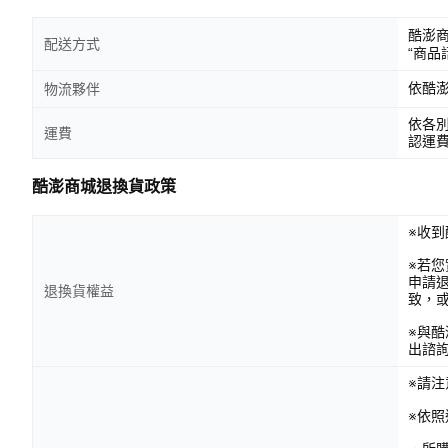
酷澎
配送方式
“商品
依酷
物流夥伴
依各
運費
認運
酷澎商城退換貨政策
※收到
※若
申請
退換貨權益
致，
※與
出諮
※請
※依