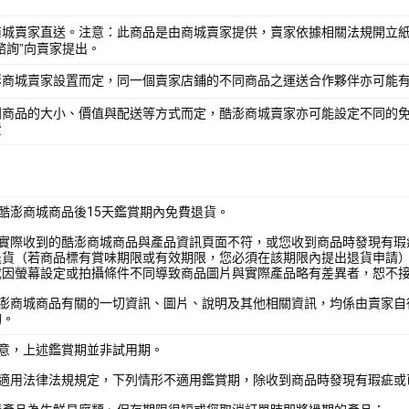
商城賣家直送。注意：此商品是由商城賣家提供，賣家依據相關法規開立紙
諮詢”向賣家提出。
澎商城賣家設置而定，同一個賣家店鋪的不同商品之運送合作夥伴亦可能
別商品的大小、價值與配送等方式而定，酷澎商城賣家亦可能設定不同的
費
酷澎商城商品後15天鑑賞期內免費退貨。
您實際收到的酷澎商城商品與產品資訊頁面不符，或您收到商品時發現有瑕
退貨（若商品標有賞味期限或有效期限，您必須在該期限內提出退貨申請
或因螢幕設定或拍攝條件不同導致商品圖片與實際產品略有差異者，恕不
酷澎商城商品有關的一切資訊、圖片、說明及其他相關資訊，均係由賣家自
詢。
注意，上述鑑賞期並非試用期。
照適用法律法規規定，下列情形不適用鑑賞期，除收到商品時發現有瑕疵或