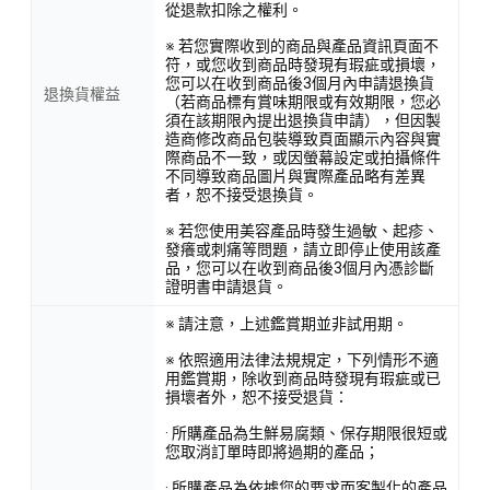
從退款扣除之權利。
※ 若您實際收到的商品與產品資訊頁面不
符，或您收到商品時發現有瑕疵或損壞，
您可以在收到商品後3個月內申請退換貨
退換貨權益
（若商品標有賞味期限或有效期限，您必
須在該期限內提出退換貨申請），但因製
造商修改商品包裝導致頁面顯示內容與實
際商品不一致，或因螢幕設定或拍攝條件
不同導致商品圖片與實際產品略有差異
者，恕不接受退換貨。
※ 若您使用美容產品時發生過敏、起疹、
發癢或刺痛等問題，請立即停止使用該產
品，您可以在收到商品後3個月內憑診斷
證明書申請退貨。
※ 請注意，上述鑑賞期並非試用期。
※ 依照適用法律法規規定，下列情形不適
用鑑賞期，除收到商品時發現有瑕疵或已
損壞者外，恕不接受退貨：
· 所購產品為生鮮易腐類、保存期限很短或
您取消訂單時即將過期的產品；
· 所購產品為依據您的要求而客製化的產品