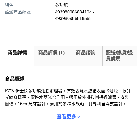
特色
多功能
酷澎商品編號
493980986884104 -
493980986818568
商品詳情
商品評價
(
1
)
商品諮詢
配送/換貨/退
貨說明
商品概述
ISTA 伊士達多功能油膜處理器，有效去除水族箱表面的油膜，提升
光線穿透率，促進水草光合作用。適用於外掛和圓桶過濾器，安裝
簡便，16cm尺寸設計，適用於多種水族箱。其專利自浮式設計，可
自動調整水位，確保最佳的油膜去除效果。360度進水方向設計，不
易阻塞且易於清洗，保持水質清潔。選擇ISTA，為您的水族箱提供
查看更多
更佳的生態環境。