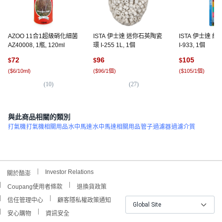
AZOO 11合1超級硝化細菌
ISTA 伊士達 迷你石英陶瓷
ISTA 伊士達 
AZ40008, 1瓶, 120ml
環 I-255 1L, 1個
I-933, 1個
72
96
105
$
$
$
(
$6/10ml
)
(
$96/1個
)
(
$105/1個
)
(
10
)
(
27
)
(
6
)
與此商品相關的類別
打氣機
打氣機相關用品
水中馬達
水中馬達相關用品
管子
過濾器
過濾介質
Investor Relations
關於酷澎
Coupang使用者條款
退換貨政策
信任管理中心
顧客隱私權政策通知
Global Site
安心購物
資訊安全