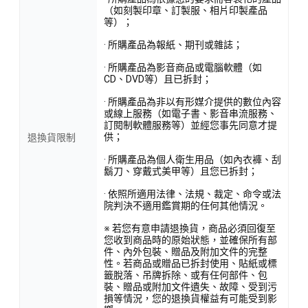
（如刻製印章、訂製服、相片印製產品
等）；
· 所購產品為報紙、期刊或雜誌；
· 所購產品為影音商品或電腦軟體（如
CD、DVD等）且已拆封；
· 所購產品為非以有形媒介提供的數位內容
或線上服務（如電子書、影音串流服務、
訂閱制軟體服務等）並經您事先同意才提
供；
退換貨限制
· 所購產品為個人衛生用品（如內衣褲、刮
鬍刀、穿戴式美甲等）且您已拆封；
· 依照所適用法律、法規、裁定、命令或法
院判決不適用鑑賞期的任何其他情況。
※ 若您有意申請退換貨，商品必須回復至
您收到商品時的原始狀態，並確保所有部
件、內外包裝、贈品及附加文件的完整
性。若商品或贈品已拆封使用、貼紙或標
籤脫落、吊牌拆除、或有任何部件、包
裝、贈品或附加文件遺失、故障、受到污
損等情況，您的退換貨權益有可能受到影