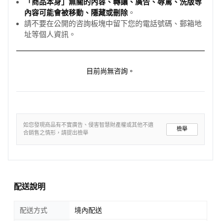
「商品本身」無關的內容、轉讓、廣告、辱罵、洗版等
內容可能會被移動、隱藏或刪除
。
請不要在公開的咨詢板塊中留下您的電話號碼、郵箱地
址等個人資訊。
目前尚無咨詢。
如您發現商品有不實廣告、侵害智慧財產權或其他不適
檢舉
合銷售之情形，請提出檢舉
配送說明
配送方式
境內配送