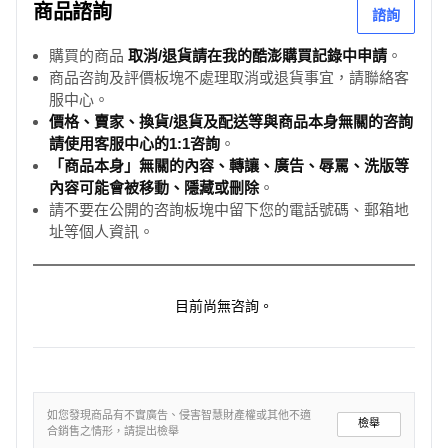
商品諮詢
諮詢
購買的商品
取消/退貨請在我的酷澎購買記錄中申請
。
商品咨詢及評價板塊不處理取消或退貨事宜，請聯絡客
服中心。
價格、賣家、換貨/退貨及配送等與商品本身無關的咨詢
請使用客服中心的1:1咨詢
。
「商品本身」無關的內容、轉讓、廣告、辱罵、洗版等
內容可能會被移動、隱藏或刪除
。
請不要在公開的咨詢板塊中留下您的電話號碼、郵箱地
址等個人資訊。
目前尚無咨詢。
如您發現商品有不實廣告、侵害智慧財產權或其他不適
檢舉
合銷售之情形，請提出檢舉