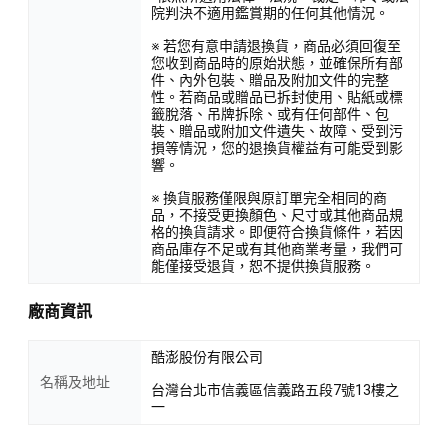
院判決不適用鑑賞期的任何其他情況。
※ 若您有意申請退換貨，商品必須回復至
您收到商品時的原始狀態，並確保所有部
件、內外包裝、贈品及附加文件的完整
性。若商品或贈品已拆封使用、貼紙或標
籤脫落、吊牌拆除、或有任何部件、包
裝、贈品或附加文件遺失、故障、受到污
損等情況，您的退換貨權益有可能受到影
響。
※ 換貨服務僅限與原訂單完全相同的商
品，不接受更換顏色、尺寸或其他商品規
格的換貨請求。即便符合換貨條件，若因
商品庫存不足或有其他商業考量，我們可
能僅接受退貨，恕不提供換貨服務。
廠商資訊
酷澎股份有限公司
名稱及地址
台灣台北市信義區信義路五段7號13樓之
一