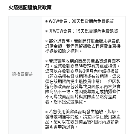
火箭速配退換貨政策
※ WOW會員：30天鑑賞期內免費退貨
※ 非WOW會員：15天鑑賞期內免費退貨
※ 部分退貨時，若剩餘訂單金額未達最低
訂購金額，我們保留補收去程運費並直接
從退款扣除之權利。
※ 若您實際收到的商品與產品資訊頁面不
符，或您收到商品時發現有瑕疵或損壞，
您可以在收到商品後3個月內申請退換貨
退換貨權益
（若商品標有賞味期限或有效期限，您必
須在該期限內提出退換貨申請），但因製
造商修改商品包裝導致頁面顯示內容與實
際商品不一致，或因螢幕設定或拍攝條件
不同導致商品圖片與實際產品略有差異
者，恕不接受退換貨。
※ 若您使用美容產品時發生過敏、起疹、
發癢或刺痛等問題，請立即停止使用該產
品，您可以在收到商品後3個月內憑診斷
證明書申請退貨。