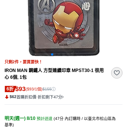
只剩
2
件，
要買要快！
IRON MAN 鋼鐵人 方型連續印章 MPST30-1 很用
心 6個, 1包
$93
6折
($93/1個)
$155
$62
·
首購折扣價
折扣剩下47分
明天(週一) 8/10
預計送達
(
47分
內訂購時
/ 以臺北市松山區為
基準
)