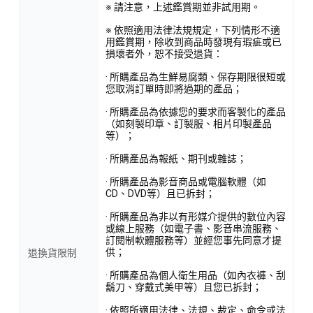
※ 請注意，上述鑑賞期並非試用期。
※ 依照適用法律法規規定，下列情形不適
用鑑賞期，除收到商品時發現有瑕疵或已
損壞者外，恕不接受退貨：
· 所購產品為生鮮易腐類、保存期限很短或
您取消訂單時即將過期的產品；
· 所購產品為依據您的要求而客製化的產品
（如刻製印章、訂製服、相片印製產品
等）；
· 所購產品為報紙、期刊或雜誌；
· 所購產品為影音商品或電腦軟體（如
CD、DVD等）且已拆封；
· 所購產品為非以有形媒介提供的數位內容
或線上服務（如電子書、影音串流服務、
訂閱制軟體服務等）並經您事先同意才提
供；
退換貨限制
· 所購產品為個人衛生用品（如內衣褲、刮
鬍刀、穿戴式美甲等）且您已拆封；
· 依照所適用法律、法規、裁定、命令或法