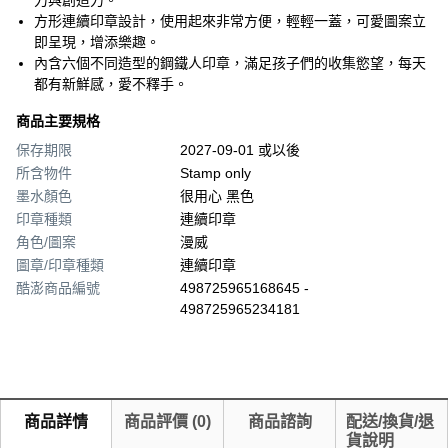
力與創造力。
方形連續印章設計，使用起來非常方便，輕輕一蓋，可愛圖案立
即呈現，增添樂趣。
內含六個不同造型的鋼鐵人印章，滿足孩子們的收集慾望，每天
都有新鮮感，愛不釋手。
商品主要規格
保存期限
2027-09-01 或以後
所含物件
Stamp only
墨水顏色
很用心 黑色
印章種類
連續印章
角色/圖案
漫威
圖章/印章種類
連續印章
酷澎商品編號
498725965168645 -
498725965234181
商品詳情
商品評價
(
0
)
商品諮詢
配送/換貨/退
貨說明