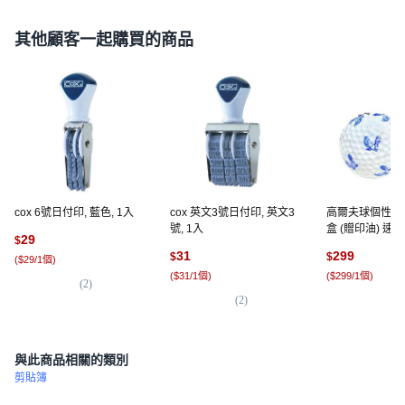
其他顧客一起購買的商品
cox 6號日付印, 藍色, 1入
cox 英文3號日付印, 英文3
高爾夫球個性金
號, 1入
盒 (贈印油) 速
29
$
隊獎品 獎勵章 一
31
299
$
$
(
$29/1個
)
個, 47.老鷹(鏤空
(
$31/1個
)
(
$299/1個
)
組), 藍色
(
2
)
(
2
)
(
3
)
與此商品相關的類別
剪貼簿