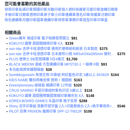
您可能會喜歡的其他產品
保密印章
亂碼印章
開運印章
光敏印章
個人資料保護章
可愛印章
旋轉日期章
手帳印章
日期章
透明印章
原子章
小印章
連續章
簽名印章
保護章
日期印章
姓名連續章
月曆印章
圖章
連續印章
保密章
事務印章
造型印章
印章盒
相關商品
•
Green萬年 現成印章 電子稅務發票開立
$81
•
KOKUYO 國譽 甜甜圈線條印章 4入
$339
•
sun-star 吉伊卡哇浸透印章 適用於便條紙和紙張 日本製造
$375
•
sun-star 吉伊卡哇浸透印章 古本屋和小桃 W85xH34xD85mm 便利貼/便條紙/紙張上打印圖案
$375
•
PLUS 普樂士 BB型號碼機 5位4樣式
$1,700
•
BLACK WIDOW 漫威 方型連續印章 MPST30-1 一級棒 6個
$93
•
多功能個資保護開箱器
$28
•
Sumikkogurashi 角落生物 印章組 附紅藍色印泥 3歲以上 843829
$164
•
KIDS NAME 雕刻用橡皮擦 透明 + 描圖紙
$163
•
Greenpieneseu 碰碰狐 稱讚印章 12件組
$320
•
CRUX SANRIO 手提印章組附紫色印泥 6歲以上
$118
•
KOKUYO 國譽 甜甜圈標籤圖案線印章補充包 4入
$148
•
KOREA BOARD GAMES 水晶印章 格子背景
$288
•
Shiny 活字印章組 英數符號字盤 2入+印面替換台 2入+換字專用夾+印台 隨機出貨+印章握柄 S-884
$546
•
PILOT 百樂 FRIXION 魔擦印章 SPF-12-TW11R
$108