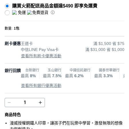
購買火箭配送商品金額達$490 即享免運費
免運
免費退貨
數量
:
1包
刷卡優惠
王道卡
滿 $1,500 省 $75
中信LINE Pay Visa卡
滿 $31,000 省 $1,000
查看所有刷卡優惠活動
銀行回饋
台新銀行
玉山銀行
中國信託銀行
國泰世華銀行
最高
8%
最高
7.5%
最高
6.2%
最高
3.3%
最
查看所有銀行優惠活動
商品特色
漫威授權鋼鐵人印章，讓孩子們在玩樂中學習，激發無限的想像