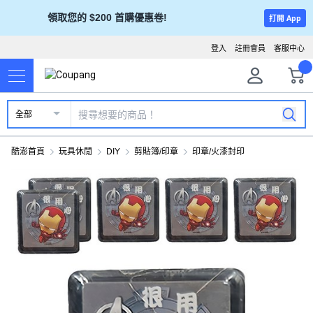
領取您的 $200 首購優惠卷!
打開 App
登入
註冊會員
客服中心
全部
酷澎首頁
玩具休閒
DIY
剪貼簿/印章
印章/火漆封印