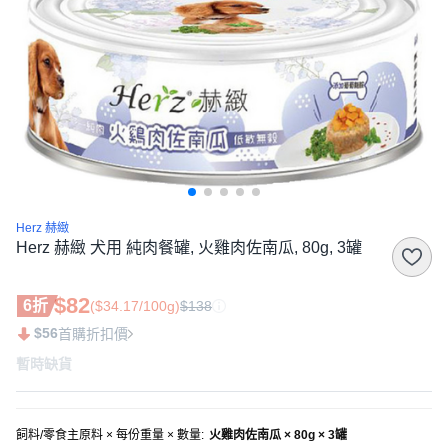
Herz 赫緻
Herz 赫緻 犬用 純肉餐罐, 火雞肉佐南瓜, 80g, 3罐
$82
6折
($34.17/100g)
$138
$56
首購折扣價
暫時缺貨
飼料/零食主原料 × 每份重量 × 數量
:
火雞肉佐南瓜 × 80g × 3罐