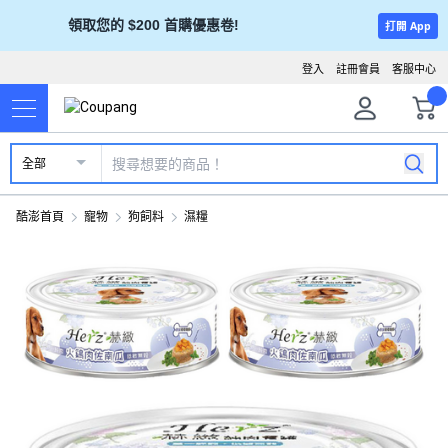
領取您的 $200 首購優惠卷!
打開 App
登入
註冊會員
客服中心
全部
酷澎首頁
寵物
狗飼料
濕糧