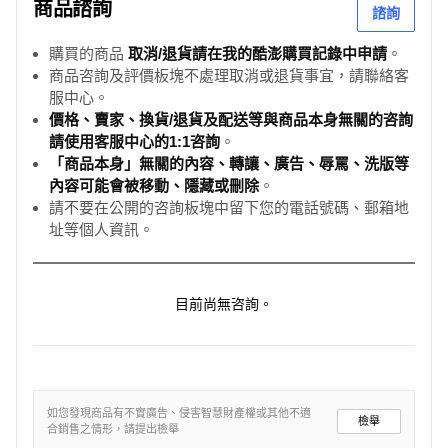
商品諮詢
諮詢
購買的商品
取消/退貨請在我的酷澎購買記錄中申請
。
商品咨詢及評價板塊不處理取消或退貨事宜，請聯絡客
服中心。
價格、賣家、換貨/退貨及配送等與商品本身無關的咨詢
請使用客服中心的1:1咨詢
。
「商品本身」無關的內容、轉讓、廣告、辱罵、洗版等
內容可能會被移動、隱藏或刪除
。
請不要在公開的咨詢板塊中留下您的電話號碼、郵箱地
址等個人資訊。
目前尚無咨詢。
如您發現商品有不實廣告、侵害智慧財產權或其他不適
檢舉
合銷售之情形，請提出檢舉