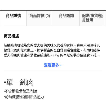
商品詳情
商品評價
(
0
)
商品諮詢
配送/換貨/退
貨說明
商品概述
赫緻純肉餐罐為您的愛犬提供美味又營養的選擇。這款犬用濕糧以
優質火雞肉佐以南瓜，提供豐富的蛋白質和膳食纖維，有助於維持
愛犬的肌肉健康和消化系統機能。80g 的單罐包裝方便餵食，確保
每次都能提供新鮮美味的一餐。無穀物配方，降低過敏風險，讓您
的愛犬享受美味的同時，也能照顧到牠們的健康。赫緻純肉餐罐不
查看更多
僅美味，更提供均衡營養，是您愛犬的理想選擇。
•單一純肉
•不含動物骨骼及內臟
•葡萄糖胺維護關節活動力