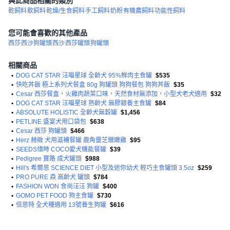
與此商品相關的類別
乾飼料
軟飼料
乾燥/生食飼料
手工飼料
奶粉
有機農飼料
功能性飼料
您可能會喜歡的其他產品
西莎
西沙狗罐頭
西沙
西莎罐頭
狗罐頭
相關商品
•
DOG CAT STAR 汪喵星球 全齡犬 95%鮮肉主食罐
$535
•
快吃丼飯 極上系列犬餐盒 80g 狗罐頭 狗狗餐包 狗狗丼飯
$35
•
Cesar 西莎餐盒，火雞肉蔬菜口味，天然食材無添加，小型犬老犬適用
$32
•
DOG CAT STAR 汪喵星球 熟齡犬 無膠銀養主食罐
$84
•
ABSOLUTE HOLISTIC 全齡犬無穀罐
$1,456
•
PETLINE 盛宴犬用口袋包
$638
•
Cesar 西莎 狗罐頭
$466
•
Herz 赫緻 犬用滋補餐罐 鹿角靈芝燉嫩雞
$95
•
SEEDS惜時 COCO愛犬機能餐罐
$39
•
Pedigree 寶路 成犬罐頭
$988
•
Hill's 希爾思 SCIENCE DIET 小型及迷你幼犬 輕巧主食罐頭 3.5oz
$259
•
PRO PURE 猋 高齡犬 罐頭
$784
•
FASHION WON 食尚汪汪 狗罐
$400
•
GOMO PET FOOD 狗主食罐
$730
•
倍思特 全犬種適用 13號養生狗罐
$616