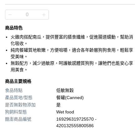
商品特色
火雞肉搭配南瓜，提供豐富的膳食纖維，促進腸道蠕動，幫助消
化吸收。
純肉餐罐質地軟嫩，方便咀嚼，適合各年齡層狗狗食用，輕鬆享
受美味。
無穀配方，減少過敏原，呵護敏感體質狗狗，讓牠們也能安心享
用美食。
商品主要規格
食品特點
低敏無穀
產品質地/型態
餐罐(Canned)
是否無穀物添加
是
狗飼料型態
Wet food
酷澎商品編號
169296319725570 -
420132555800586