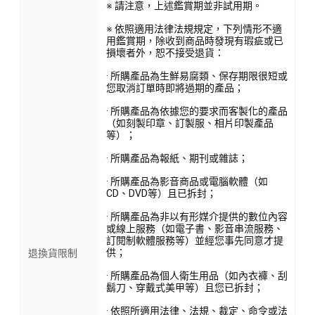
※ 請注意，上述鑑賞期並非試用期。
※ 依照適用法律法規規定，下列情形不適
用鑑賞期，除收到商品時發現有瑕疵或已
損壞者外，恕不接受退貨：
· 所購產品為生鮮易腐類、保存期限很短或
您取消訂單時即將過期的產品；
· 所購產品為依據您的要求而客製化的產品
（如刻製印章、訂製服、相片印製產品
等）；
· 所購產品為報紙、期刊或雜誌；
· 所購產品為影音商品或電腦軟體（如
CD、DVD等）且已拆封；
· 所購產品為非以有形媒介提供的數位內容
或線上服務（如電子書、影音串流服務、
訂閱制軟體服務等）並經您事先同意才提
供；
退換貨限制
· 所購產品為個人衛生用品（如內衣褲、刮
鬍刀、穿戴式美甲等）且您已拆封；
· 依照所適用法律、法規、裁定、命令或法