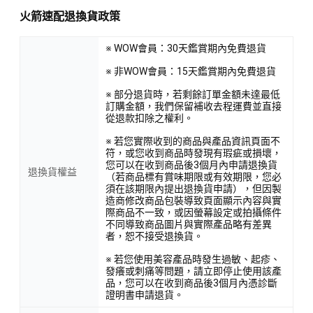
火箭速配退換貨政策
※ WOW會員：30天鑑賞期內免費退貨
※ 非WOW會員：15天鑑賞期內免費退貨
※ 部分退貨時，若剩餘訂單金額未達最低
訂購金額，我們保留補收去程運費並直接
從退款扣除之權利。
※ 若您實際收到的商品與產品資訊頁面不
符，或您收到商品時發現有瑕疵或損壞，
您可以在收到商品後3個月內申請退換貨
退換貨權益
（若商品標有賞味期限或有效期限，您必
須在該期限內提出退換貨申請），但因製
造商修改商品包裝導致頁面顯示內容與實
際商品不一致，或因螢幕設定或拍攝條件
不同導致商品圖片與實際產品略有差異
者，恕不接受退換貨。
※ 若您使用美容產品時發生過敏、起疹、
發癢或刺痛等問題，請立即停止使用該產
品，您可以在收到商品後3個月內憑診斷
證明書申請退貨。