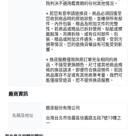
院判決不適用鑑賞期的任何其他情況。
※ 若您有意申請退換貨，商品必須回復至
您收到商品時的原始狀態，並確保所有部
件、內外包裝、贈品及附加文件的完整
性。若商品或贈品已拆封使用、貼紙或標
籤脫落、吊牌拆除、或有任何部件、包
裝、贈品或附加文件遺失、故障、受到污
損等情況，您的退換貨權益有可能受到影
響。
※ 換貨服務僅限與原訂單完全相同的商
品，不接受更換顏色、尺寸或其他商品規
格的換貨請求。即便符合換貨條件，若因
商品庫存不足或有其他商業考量，我們可
能僅接受退貨，恕不提供換貨服務。
廠商資訊
酷澎股份有限公司
名稱及地址
台灣台北市信義區信義路五段7號13樓之
一