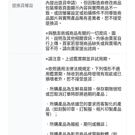
內提出退貨申請），但因製造商修改商品
退換貨權益
包裝導致頁面顯示內容與實際商品不一
致，或因螢幕設定或拍攝條件不同導致商
品圖片與實際產品略有差異者，恕不接受
退換貨。
※與酷澎商城商品有關的一切資訊、圖
片、說明及其他相關資訊，均係由賣家自
行上傳。買家若發現商品缺失或與賣場內
容不符，請向賣家提出諮詢。
※請注意，上述鑑賞期並非試用期。
※依照適用法律法規規定，下列情形不適
用鑑賞期，除收到商品時發現有瑕疵或已
損壞者外，恕不接受退貨：
．所購產品為生鮮易腐類、保存期限很短
或您取消訂單時即將過期的產品；
．所購產品為依據您的要求而客製化的產
品（如刻製印章、訂製服、相片印製產品
等）；
．所購產品為報紙、期刊或雜誌；
．所購產品為影音商品或電腦軟體（如