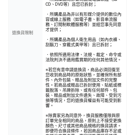
CD、DVD等）且您已拆封；
．所購產品為非以有形媒介提供的數位內
容或線上服務（如電子書、影音串流服
務、訂閱制軟體服務等）並經您事先同意
才提供；
退換貨限制
．所購產品為個人衛生用品（如內衣褲、
刮鬍刀、穿戴式美甲等）且已拆封；
．依照所適用法律、法規、裁定、命令或
法院判決不適用鑑賞期的任何其他情況。
※若您有意申請退換貨，商品必須回復至
您收到商品時的原始狀態，並確保所有部
件、內外包裝、贈品及附加文件的完整
性。若商品或贈品已拆封使用、貼紙或標
籤脫落、吊牌拆除、或有任何部件、包
裝、贈品或附加文件遺失、故障、受到污
損等情況，您的退換貨權益有可能受到影
響。
※除賣家另為同意外，換貨服務僅限與原
訂單完全相同的商品，原則上不接受更換
顏色、尺寸或其他商品規格的換貨請求。
即便符合換貨條件，若因商品庫存不足或