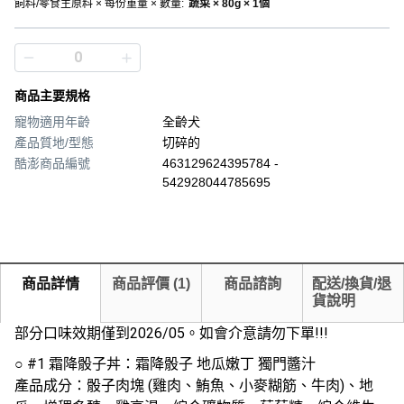
飼料/零食主原料 × 每份重量 × 數量
:
蔬菜 × 80g × 1個
商品主要規格
寵物適用年齡
全齡犬
產品質地/型態
切碎的
酷澎商品編號
463129624395784 -
542928044785695
商品詳情
商品評價
(
1
)
商品諮詢
配送/換貨/退
貨說明
部分口味效期僅到2026/05。如會介意請勿下單!!!
○ #1 霜降骰子丼：霜降骰子 地瓜嫩丁 獨門醬汁
產品成分：骰子肉塊 (雞肉、鮪魚、小麥糊筋、牛肉)、地