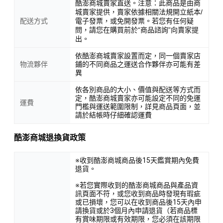
酷澎商城賣家直送。注意：此商品是由商
城賣家提供，賣家依據相關法規開立紙本/
配送方式
電子發票，或免開發票。若您有任何疑
問，請您在購買前於“商品諮詢”向賣家提
出。
依酷澎商城賣家設置而定，同一個賣家店
物流夥伴
鋪的不同商品之運送合作夥伴亦可能有差
異
依各別商品的大小、價值與配送等方式而
定，酷澎商城賣家亦可能設定不同的免運
運費
門檻與運送範圍限制，詳見商品頁面，並
請於結帳時仔細確認運費
酷澎商城退換貨政策
※收到酷澎商城商品後15天鑑賞期內免費
退貨。
※若您實際收到的酷澎商城商品與產品資
訊頁面不符，或您收到商品時發現有瑕疵
或已損壞，您可以在收到商品後15天內申
請換貨或於3個月內申請退貨（若商品標
有賞味期限或有效期限，您必須在該期限