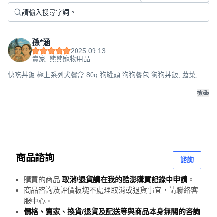
孫*涵
2025.09.13
賣家: 熊熊寵物用品
快吃丼飯 極上系列犬餐盒 80g 狗罐頭 狗狗餐包 狗狗丼飯, 蔬菜, 1
個
檢舉
商品諮詢
諮詢
購買的商品
取消/退貨請在我的酷澎購買記錄中申請
。
商品咨詢及評價板塊不處理取消或退貨事宜，請聯絡客
服中心。
價格、賣家、換貨/退貨及配送等與商品本身無關的咨詢