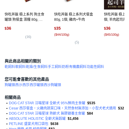
快吃丼飯 極上系列 狗主食
快吃丼飯 極上系列犬餐盒
快吃丼飯 極上系列 
罐頭 狗餐盒 濕糧 80g, 霜
80g, 1個, 雞肉+牛肉
個, 羊肉起司丼,
降骰子
36
35
36
$
$
$
(
$44/100g
)
(
$45/100g
)
(
16
)
(
5
)
(
1
與此商品相關的類別
乾飼料
軟飼料
乾燥/生食飼料
手工飼料
奶粉
有機農飼料
功能性飼料
您可能會喜歡的其他產品
狗罐頭
西沙
西莎
西莎罐頭
西沙狗罐頭
相關商品
•
DOG CAT STAR 汪喵星球 全齡犬 95%鮮肉主食罐
$535
•
Cesar 西莎餐盒，火雞肉蔬菜口味，天然食材無添加，小型犬老犬適用
$32
•
DOG CAT STAR 汪喵星球 熟齡犬 無膠銀養主食罐
$84
•
ABSOLUTE HOLISTIC 全齡犬無穀罐
$1,456
•
PETLINE 盛宴犬用口袋包
$638