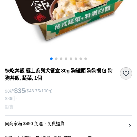
快吃丼飯 極上系列犬餐盒 80g 狗罐頭 狗狗餐包 狗
狗丼飯, 蔬菜, 1個
$35
($43.75/100g)
98折
$36
缺貨
同商家滿 $490 免運
･
免費退貨