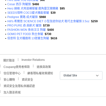
•
Herz 赫緻 犬用 純肉餐罐
$82
•
Cesar 西莎 狗罐頭
$466
•
Herz 赫緻 犬用滋補餐罐 鹿角靈芝燉嫩雞
$95
•
SEEDS惜時 COCO愛犬機能餐罐
$39
•
Pedigree 寶路 成犬罐頭
$988
•
Hill's 希爾思 SCIENCE DIET 小型及迷你幼犬 輕巧主食罐頭 3.5oz
$259
•
PRO PURE 猋 高齡犬 罐頭
$739
•
FASHION WON 食尚汪汪 狗罐
$400
•
GOMO PET FOOD 狗主食罐
$730
•
倍思特 全犬種適用 13號養生狗罐
$616
Investor Relations
關於酷澎
Coupang使用者條款
退換貨政策
信任管理中心
顧客隱私權政策通知
Global Site
安心購物
資訊安全
資訊安全及隱私保護認證
加入酷澎商城