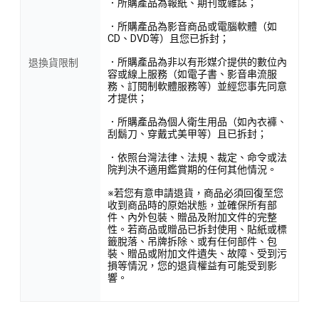
．所購產品為報紙、期刊或雜誌；
．所購產品為影音商品或電腦軟體（如
CD、DVD等）且您已拆封；
．所購產品為非以有形媒介提供的數位內
退換貨限制
容或線上服務（如電子書、影音串流服
務、訂閱制軟體服務等）並經您事先同意
才提供；
．所購產品為個人衛生用品（如內衣褲、
刮鬍刀、穿戴式美甲等）且已拆封；
．依照台灣法律、法規、裁定、命令或法
院判決不適用鑑賞期的任何其他情況。
※若您有意申請退貨，商品必須回復至您
收到商品時的原始狀態，並確保所有部
件、內外包裝、贈品及附加文件的完整
性。若商品或贈品已拆封使用、貼紙或標
籤脫落、吊牌拆除、或有任何部件、包
裝、贈品或附加文件遺失、故障、受到污
損等情況，您的退貨權益有可能受到影
響。