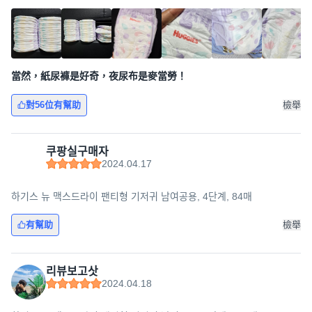
當然，紙尿褲是好奇，夜尿布是麥當勞！
對56位有幫助
檢舉
쿠팡실구매자
2024.04.17
하기스 뉴 맥스드라이 팬티형 기저귀 남여공용, 4단계, 84매
有幫助
檢舉
리뷰보고삿
2024.04.18