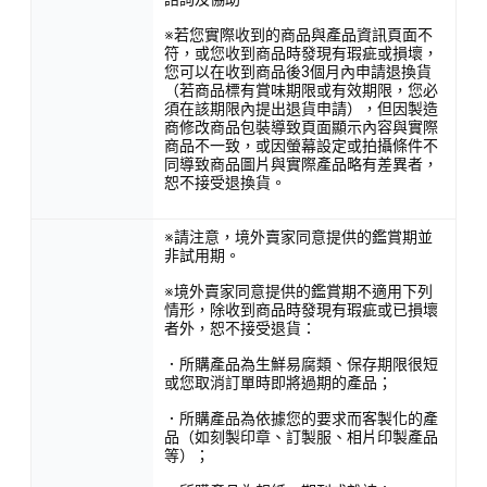
※若您實際收到的商品與產品資訊頁面不
符，或您收到商品時發現有瑕疵或損壞，
您可以在收到商品後3個月內申請退換貨
（若商品標有賞味期限或有效期限，您必
須在該期限內提出退貨申請），但因製造
商修改商品包裝導致頁面顯示內容與實際
商品不一致，或因螢幕設定或拍攝條件不
同導致商品圖片與實際產品略有差異者，
恕不接受退換貨。
※請注意，境外賣家同意提供的鑑賞期並
非試用期。
※境外賣家同意提供的鑑賞期不適用下列
情形，除收到商品時發現有瑕疵或已損壞
者外，恕不接受退貨：
．所購產品為生鮮易腐類、保存期限很短
或您取消訂單時即將過期的產品；
．所購產品為依據您的要求而客製化的產
品（如刻製印章、訂製服、相片印製產品
等）；