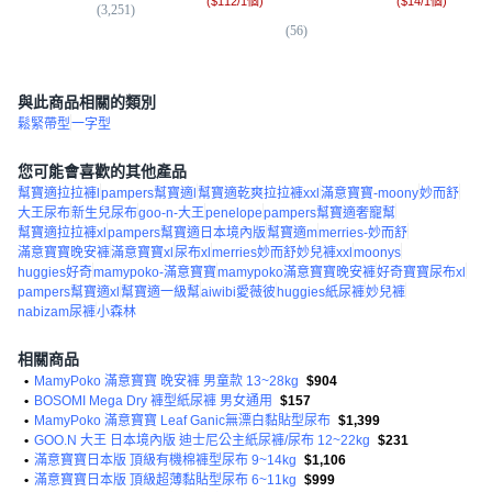
(
$112/1個
)
(
$14/1個
)
(
3,251
)
(
56
)
(
1
與此商品相關的類別
鬆緊帶型
一字型
您可能會喜歡的其他產品
幫寶適拉拉褲l
pampers幫寶適l
幫寶適乾爽拉拉褲xxl
滿意寶寶-moony
妙而舒
大王尿布
新生兒尿布
goo-n-大王
penelope
pampers幫寶適奢寵幫
幫寶適拉拉褲xl
pampers幫寶適日本境內版
幫寶適m
merries-妙而舒
滿意寶寶晚安褲
滿意寶寶xl
尿布xl
merries妙而舒妙兒褲xxl
moonys
huggies好奇
mamypoko-滿意寶寶
mamypoko滿意寶寶晚安褲
好奇寶寶尿布xl
pampers幫寶適xl
幫寶適一級幫
aiwibi愛薇彼
huggies紙尿褲
妙兒褲
nabizam尿褲
小森林
相關商品
•
MamyPoko 滿意寶寶 晚安褲 男童款 13~28kg
$904
•
BOSOMI Mega Dry 褲型紙尿褲 男女通用
$157
•
MamyPoko 滿意寶寶 Leaf Ganic無漂白黏貼型尿布
$1,399
•
GOO.N 大王 日本境內版 迪士尼公主紙尿褲/尿布 12~22kg
$231
•
滿意寶寶日本版 頂級有機棉褲型尿布 9~14kg
$1,106
•
滿意寶寶日本版 頂級超薄黏貼型尿布 6~11kg
$999