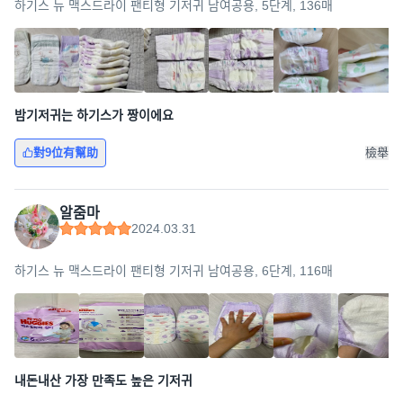
하기스 뉴 맥스드라이 팬티형 기저귀 남여공용, 5단계, 136매
밤기저귀는 하기스가 짱이에요
對9位有幫助
檢舉
알줌마
2024.03.31
하기스 뉴 맥스드라이 팬티형 기저귀 남여공용, 6단계, 116매
내돈내산 가장 만족도 높은 기저귀