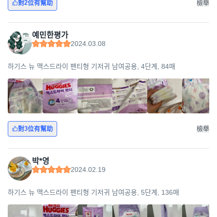
對2位有幫助
檢舉
예민한평가
2024.03.08
하기스 뉴 맥스드라이 팬티형 기저귀 남여공용, 4단계, 84매
對3位有幫助
檢舉
박*영
2024.02.19
하기스 뉴 맥스드라이 팬티형 기저귀 남여공용, 5단계, 136매