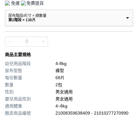
免運
免費退貨
尿布階段/尺寸 × 總數量
第2階段 × 136片
商品主要規格
幼兒用品階段
4-8kg
尿布型態
褲型
每份數量
68片
數量
2包
性別
男女通用
嬰兒用品性別
男女通用
適用體重
4~8kg
酷澎商品編號
21008359638409 - 21010277270990