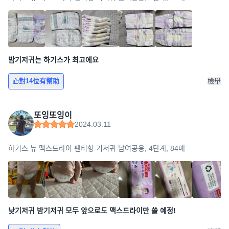
밤기저귀는 하기스가 최고에요
對14位有幫助
檢舉
또잉또잉이
2024.03.11
하기스 뉴 맥스드라이 팬티형 기저귀 남여공용, 4단계, 84매
낮기저귀 밤기저귀 모두 앞으로도 맥스드라이만 쓸 예정!