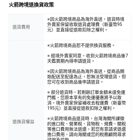
火箭跨境退換貨政策
※因火箭跨境商品為海外直送，退貨時境
外賣家保留收取退貨處理費（新臺幣95
退貨費用
元）並直接從退款扣除之權利。
※火箭跨境商品恕不提供換貨服務。
※ 經境外賣家同意，收到火箭跨境商品後7
天鑑賞期內得申請退貨。
※因火箭跨境商品為海外直送，從商品開
始配送至配達為止，恕無法受理退貨，但
您可在收到商品後申請退貨。
※ 部分退貨時，若剩餘訂單金額未達免運
門檻，您原本享有的免運優惠將予以取
消，境外賣家保留補收去程運費（新臺幣
195元）並直接從退款扣除之權利。
※火箭跨境商品退貨時，台灣海關所課徵
退換貨權益
的進口稅、營業稅、貨物稅、規費、關稅
等進口費用無法退還，若您有意請求退還
進口費用，請向海關或您的稅務顧問尋求
諮詢及協助