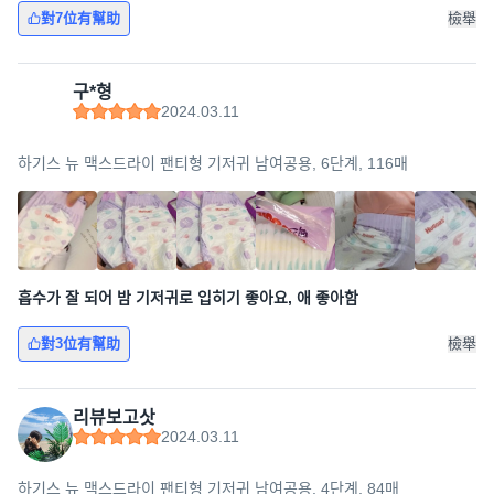
對7位有幫助
檢舉
구*형
2024.03.11
하기스 뉴 맥스드라이 팬티형 기저귀 남여공용, 6단계, 116매
흡수가 잘 되어 밤 기저귀로 입히기 좋아요, 애 좋아함
對3位有幫助
檢舉
리뷰보고삿
2024.03.11
하기스 뉴 맥스드라이 팬티형 기저귀 남여공용, 4단계, 84매