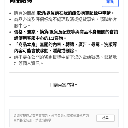
商品諮詢
諮詢
購買的商品
取消/退貨請在我的酷澎購買記錄中申請
。
商品咨詢及評價板塊不處理取消或退貨事宜，請聯絡客
服中心。
價格、賣家、換貨/退貨及配送等與商品本身無關的咨詢
請使用客服中心的1:1咨詢
。
「商品本身」無關的內容、轉讓、廣告、辱罵、洗版等
內容可能會被移動、隱藏或刪除
。
請不要在公開的咨詢板塊中留下您的電話號碼、郵箱地
址等個人資訊。
目前尚無咨詢。
如您發現商品有不實廣告、侵害智慧財產權或其他不適
檢舉
合銷售之情形，請提出檢舉