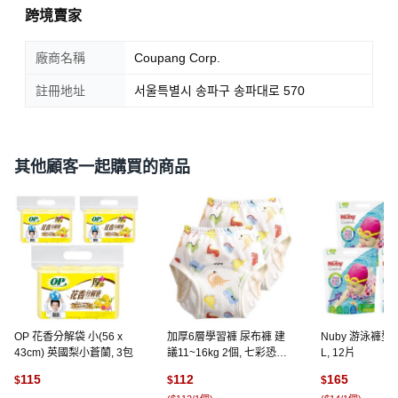
跨境賣家
廠商名稱
Coupang Corp.
註冊地址
서울특별시 송파구 송파대로 570
其他顧客一起購買的商品
OP 花香分解袋 小(56 x
加厚6層學習褲 尿布褲 建
Nuby 游泳褲型
43cm) 英國梨小蒼蘭, 3包
議11~16kg 2個, 七彩恐龍
L, 12片
白色, 1組
115
112
165
$
$
$