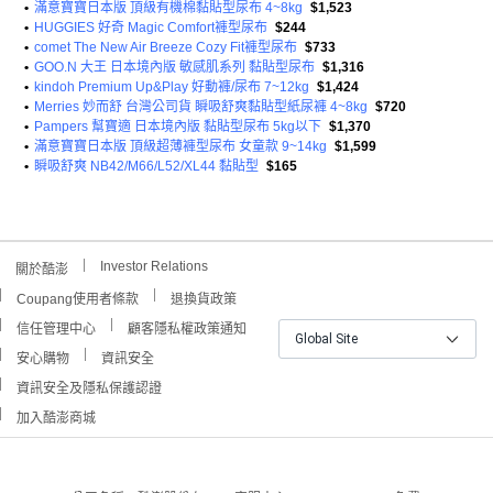
•
滿意寶寶日本版 頂級有機棉黏貼型尿布 4~8kg
$1,523
•
HUGGIES 好奇 Magic Comfort褲型尿布
$244
•
comet The New Air Breeze Cozy Fit褲型尿布
$733
•
GOO.N 大王 日本境內版 敏感肌系列 黏貼型尿布
$1,316
•
kindoh Premium Up&Play 好動褲/尿布 7~12kg
$1,424
•
Merries 妙而舒 台灣公司貨 瞬吸舒爽黏貼型紙尿褲 4~8kg
$720
•
Pampers 幫寶適 日本境內版 黏貼型尿布 5kg以下
$1,370
•
滿意寶寶日本版 頂級超薄褲型尿布 女童款 9~14kg
$1,599
•
瞬吸舒爽 NB42/M66/L52/XL44 黏貼型
$165
Investor Relations
關於酷澎
Coupang使用者條款
退換貨政策
信任管理中心
顧客隱私權政策通知
Global Site
安心購物
資訊安全
資訊安全及隱私保護認證
加入酷澎商城