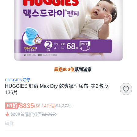
超過900位
感到滿意
HUGGIES 好奇
HUGGIES 好奇 Max Dry 乾爽褲型尿布, 第2階段,
136片
$835
61折
($6.14/1個)
$1,372
$200
$1,035
首購折扣價
缺貨