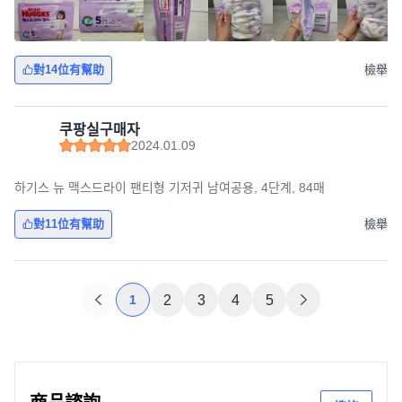
對14位有幫助
檢舉
쿠팡실구매자
2024.01.09
하기스 뉴 맥스드라이 팬티형 기저귀 남여공용, 4단계, 84매
對11位有幫助
檢舉
1
2
3
4
5