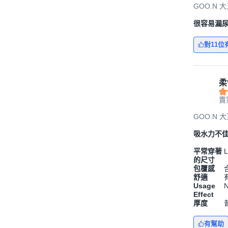
GOO.N 
很容易漏
對11位
柔
賣
GOO.N 
吸水力不佳
平常穿著
L
的尺寸
包覆感
舒適
Usage
N
Effect
厚度
有幫助