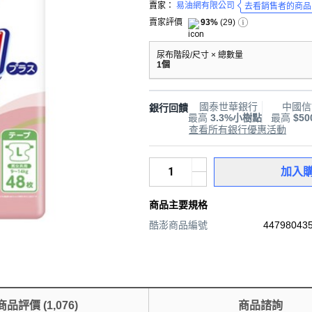
賣家：
易油網有限公司
去看銷售者的商品
賣家評價
93%
(
29
)
尿布階段/尺寸 × 總數量
1個
國泰世華銀行
中國信
銀行回饋
最高
3.3%小樹點
最高
$5
查看所有銀行優惠活動
加入
商品主要規格
酷澎商品編號
447980435
商品評價
(
1,076
)
商品諮詢