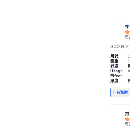
李
賣
GOO.N 
月齡
1
體重
1
舒適
Usage
V
Effect
厚度
有幫助
范
賣