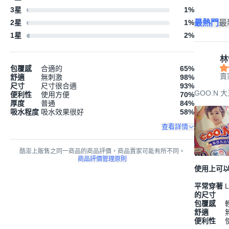
3星
1
%
最熱門
最
2星
1
%
1星
2
%
林
包覆感
合適的
65
%
賣
舒適
無刺激
98
%
尺寸
尺寸很合適
93
%
GOO.N 
便利性
使用方便
70
%
厚度
普通
84
%
吸水程度
吸水效果很好
58
%
查看詳情
酷澎上販售之同一商品的商品評價，商品賣家可能有所不同。
商品評價管理原則
使用上可
平常穿著
L
的尺寸
包覆感
舒適
便利性