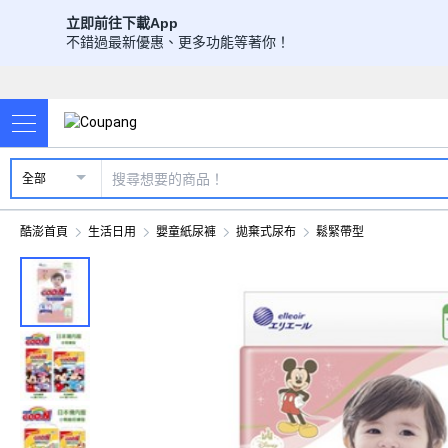
立即前往下載App
不錯過最新優惠、更多功能等著你！
全部
酷澎首頁
生活日用
嬰童紙尿褲
拋棄式尿布
鬆緊帶型