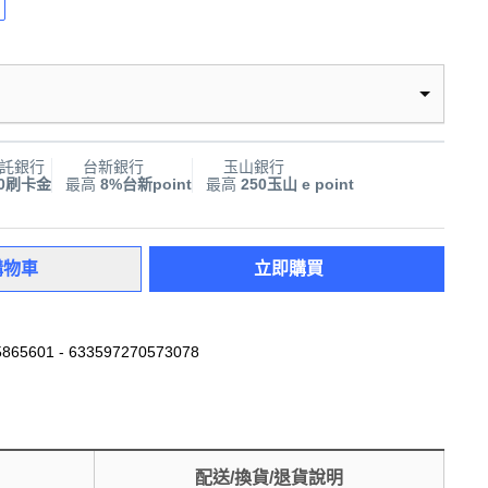
託銀行
台新銀行
玉山銀行
00刷卡金
最高
8%台新point
最高
250玉山 e point
購物車
立即購買
865601 - 633597270573078
配送/換貨/退貨說明