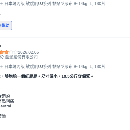
大王 日本境內版 敏感肌UJ系列 黏貼型尿布 9~14kg, L, 180片
尿
有幫助
*
2026.02.05
家: 酷澎股份有限公司
大王 日本境內版 敏感肌UJ系列 黏貼型尿布 9~14kg, L, 180片
，雙胞胎一個紅屁屁。尺寸偏小，10.5公斤穿偏緊。
合適的
有點刺痛
eutral
普通