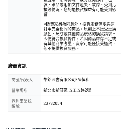
裝、贈品或附加文件遺失、故障、受到污
損等情況，您的退換貨權益有可能受到影
響。
※除賣家另為同意外，換貨服務僅限與原
訂單完全相同的商品，原則上不接受更換
顏色、尺寸或其他商品規格的換貨請求。
即便符合換貨條件，若因商品庫存不足或
有其他商業考量，賣家可能僅接受退貨，
恕不提供換貨服務。
廠商資訊
黎銘圖書有限公司/陳恒和
商號/代表人
新北市新莊區 五工五路2號
營業場所
營利事業統一
23782054
編號