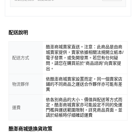
配送說明
酷澎商城賣家直送。注意：此商品是由商
城賣家提供，賣家依據相關法規開立紙本/
配送方式
電子發票，或免開發票。若您有任何疑
問，請您在購買前於“商品諮詢”向賣家提
出。
依酷澎商城賣家設置而定，同一個賣家店
物流夥伴
鋪的不同商品之運送合作夥伴亦可能有差
異
依各別商品的大小、價值與配送等方式而
定，酷澎商城賣家亦可能設定不同的免運
運費
門檻與運送範圍限制，詳見商品頁面，並
請於結帳時仔細確認運費
酷澎商城退換貨政策