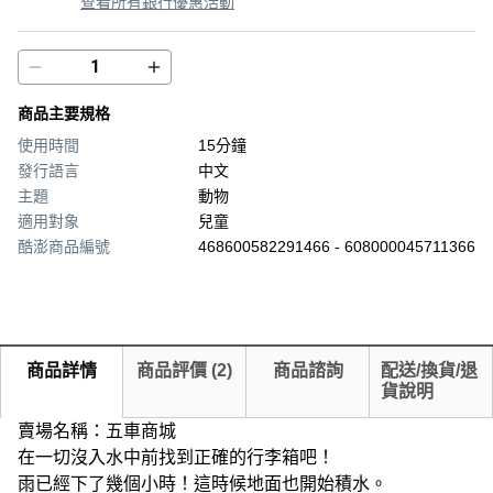
查看所有銀行優惠活動
商品主要規格
使用時間
15分鐘
發行語言
中文
主題
動物
適用對象
兒童
酷澎商品編號
468600582291466 - 608000045711366
商品詳情
商品評價
(
2
)
商品諮詢
配送/換貨/退
貨說明
賣場名稱：五車商城
在一切沒入水中前找到正確的行李箱吧！
雨已經下了幾個小時！這時候地面也開始積水。