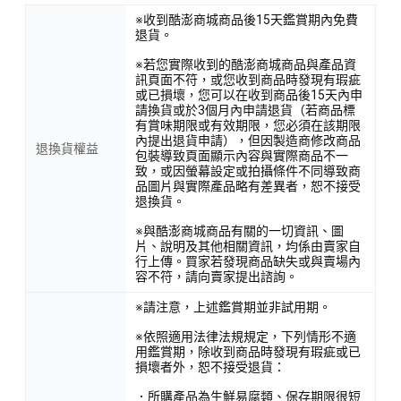
※收到酷澎商城商品後15天鑑賞期內免費
退貨。
※若您實際收到的酷澎商城商品與產品資
訊頁面不符，或您收到商品時發現有瑕疵
或已損壞，您可以在收到商品後15天內申
請換貨或於3個月內申請退貨（若商品標
有賞味期限或有效期限，您必須在該期限
內提出退貨申請），但因製造商修改商品
退換貨權益
包裝導致頁面顯示內容與實際商品不一
致，或因螢幕設定或拍攝條件不同導致商
品圖片與實際產品略有差異者，恕不接受
退換貨。
※與酷澎商城商品有關的一切資訊、圖
片、說明及其他相關資訊，均係由賣家自
行上傳。買家若發現商品缺失或與賣場內
容不符，請向賣家提出諮詢。
※請注意，上述鑑賞期並非試用期。
※依照適用法律法規規定，下列情形不適
用鑑賞期，除收到商品時發現有瑕疵或已
損壞者外，恕不接受退貨：
．所購產品為生鮮易腐類、保存期限很短