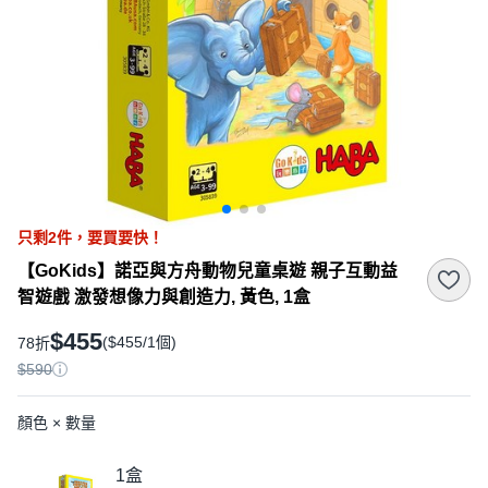
只剩
2
件，
要買要快！
【GoKids】諾亞與方舟動物兒童桌遊 親子互動益
智遊戲 激發想像力與創造力, 黃色, 1盒
$455
($455/1個)
78折
$590
顏色 × 數量
1盒