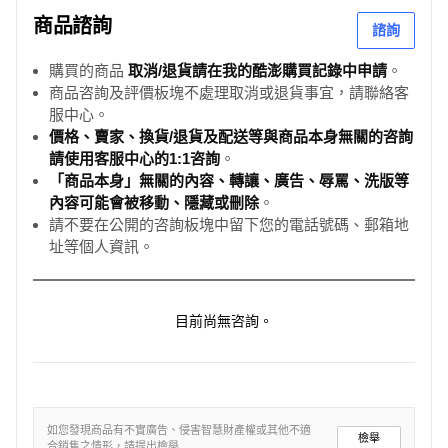
商品諮詢
諮詢
購買的商品
取消/退貨請在我的酷澎購買記錄中申請
。
商品咨詢及評價板塊不處理取消或退貨事宜，請聯絡客
服中心。
價格、賣家、換貨/退貨及配送等與商品本身無關的咨詢
請使用客服中心的1:1咨詢
。
「商品本身」無關的內容、轉讓、廣告、辱罵、洗版等
內容可能會被移動、隱藏或刪除
。
請不要在公開的咨詢板塊中留下您的電話號碼、郵箱地
址等個人資訊。
目前尚無咨詢。
如您發現商品有不實廣告、侵害智慧財產權或其他不適
檢舉
合銷售之情形，請提出檢舉