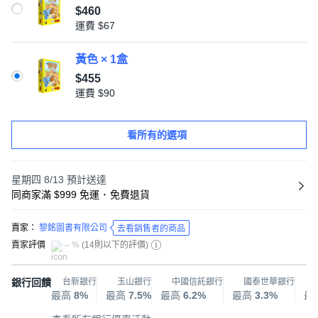
$460
運費
$67
黃色 × 1盒
$455
運費
$90
看所有的選項
星期四 8/13
預計送達
同商家滿 $999 免運
･
免費退貨
賣家：
黎銘圖書有限公司
去看銷售者的商品
賣家評價
-- %
(
14則以下的評價
)
銀行回饋
台新銀行
玉山銀行
中國信託銀行
國泰世華銀行
最高
8%
最高
7.5%
最高
6.2%
最高
3.3%
最