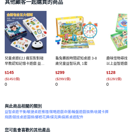
其他顧客一起購買的商品
兒童桌遊E2J 瘋狂對對碰
龜兔賽跑時間認知桌遊 3-8
趣味怪物尋找兒
早教認知記憶卡遊戲 益智
歲兒童益智玩具, 1套
以上益智遊戲 
邏輯思維訓練親子互動玩
注力訓練, 怪獸
145
299
128
$
$
$
具, 1個, 彩盒+按鈴
通), 1套
(
$145/1個
)
(
$299/1個
)
(
$128/1個
)
0
0
0
與此商品相關的類別
益智桌遊
平衡/敏捷桌遊
推理/策略遊戲
命運/輪盤遊戲
娛樂/收藏卡牌
飛鏢/競技桌遊
圍棋/擲柶
花牌/撲克牌/麻將
桌遊配件
您可能會喜歡的其他產品