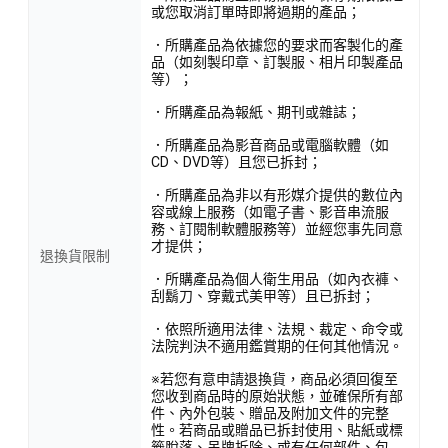
或您取消訂單時即將過期的產品；
．所購產品為依據您的要求而客製化的產
品（如刻製印章、訂製服、相片印製產品
等）；
．所購產品為報紙、期刊或雜誌；
．所購產品為影音商品或電腦軟體（如
CD、DVD等）且您已拆封；
．所購產品為非以有形媒介提供的數位內
容或線上服務（如電子書、影音串流服
務、訂閱制軟體服務等）並經您事先同意
才提供；
退換貨限制
．所購產品為個人衛生用品（如內衣褲、
刮鬍刀、穿戴式美甲等）且已拆封；
．依照所適用法律、法規、裁定、命令或
法院判決不適用鑑賞期的任何其他情況。
※若您有意申請退換貨，商品必須回復至
您收到商品時的原始狀態，並確保所有部
件、內外包裝、贈品及附加文件的完整
性。若商品或贈品已拆封使用、貼紙或標
籤脫落、吊牌拆除、或有任何部件、包