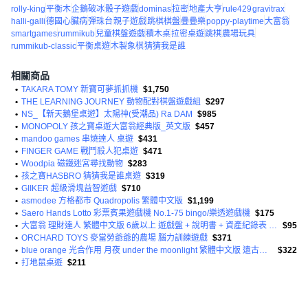
rolly-king
平衡木
企鵝破冰
骰子遊戲
dominas
拉密
地產大亨
rule429
gravitrax
halli-galli
德國心臟病
彈珠台
親子遊戲
跳棋棋盤
疊疊樂
poppy-playtime
大富翁
smartgames
rummikub
兒童棋盤遊戲
積木桌
拉密桌遊
跳棋
農場玩具
rummikub-classic
平衡桌遊
木製象棋
猜猜我是誰
相關商品
•
TAKARA TOMY 新寶可夢抓抓機
$1,750
•
THE LEARNING JOURNEY 動物配對棋盤遊戲組
$297
•
NS_【新天鵝堡桌遊】太陽神(受潮品) Ra DAM
$985
•
MONOPOLY 孩之寶桌遊大富翁經典版_英文版
$457
•
mandoo games 串燒達人 桌遊
$431
•
FINGER GAME 戰鬥殺人犯桌遊
$471
•
Woodpia 磁鐵迷宮尋找動物
$283
•
孩之寶HASBRO 猜猜我是誰桌遊
$319
•
GIIKER 超級滑塊益智遊戲
$710
•
asmodee 方格都市 Quadropolis 繁體中文版
$1,199
•
Saero Hands Lotto 彩票賓果遊戲機 No.1-75 bingo/樂透遊戲機
$175
•
大富翁 理財達人 繁體中文版 6歲以上 遊戲盤 + 說明書 + 資產紀錄表 + 房屋32個 + 股票標記24個 + 夢想牌6張 + 生活牌46張 + 股市新聞牌14張 + 保險牌8張 + 人脈牌3張 + 留學牌3張 + 玩家代表物 4個 + 骰子3個 + 遊戲鈔 2~4人
$95
•
ORCHARD TOYS 麥當勞爺爺的農場 腦力訓練遊戲
$371
•
blue orange 光合作用 月夜 under the moonlight 繁體中文版 遠古神木 + 月亮指示物 + 月相標記 + 森林動物版圖8個 + 木質動物棋子8個 + 月光點數標記4個 + 水壩板塊 + 烏龜寶寶指示物8個 + 月長石3個 10歲以上 2~4人
$322
•
打地鼠桌遊
$211