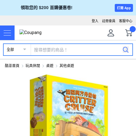
領取您的 $200 首購優惠卷!
打開 App
登入
註冊會員
客服中心
全部
酷澎首頁
玩具休閒
桌遊
其他桌遊