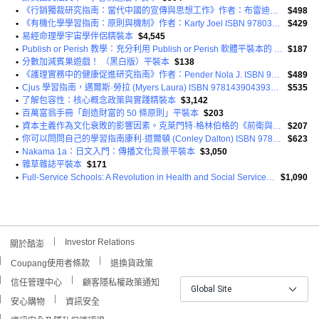
•
《行銷獨裁研究指南：當代中國的宣傳與思想工作》作者：布雷迪安妮瑪麗 ISBN 9780742540576 平裝本
$498
•
《有機化學學習指南：原則與機制》作者：Karty Joel ISBN 9780393123609 平裝本
$429
•
易經命理學宇宙學伴侶精裝本
$4,545
•
Publish or Perish 教學：充分利用 Publish or Perish 軟體平裝本的 80 個簡單技巧
$187
•
分數加減賓果遊戲！ （黑白版）平裝本
$138
•
《護理實務中的健康促進研究指南》作者：Pender Nola J. ISBN 9780135097212 平裝本
$489
•
Cjus 學習指南，邁爾斯·勞拉 (Myers Laura) ISBN 9781439043936 平裝本
$535
•
了解包容性：核心概念政策與實踐精裝本
$3,142
•
百萬富翁手冊「創造財富的 50 條原則」平裝本
$203
•
資本主義作為文化衰敗的影響因素。克萊門特·格林伯格的《前衛與媚俗》平裝本論文的馬克思主義解讀
$207
•
你可以問問自己的學習指南康利·道爾頓 (Conley Dalton) ISBN 9780393935172 平裝本
$623
•
Nakama 1a：日文入門：傳播文化背景平裝本
$3,050
•
雜草雜誌平裝本
$171
•
Full-Service Schools: A Revolution in Health and Social Services for Children Youth and Families 平裝版
$1,090
Investor Relations
關於酷澎
Coupang使用者條款
退換貨政策
信任管理中心
顧客隱私權政策通知
Global Site
安心購物
資訊安全