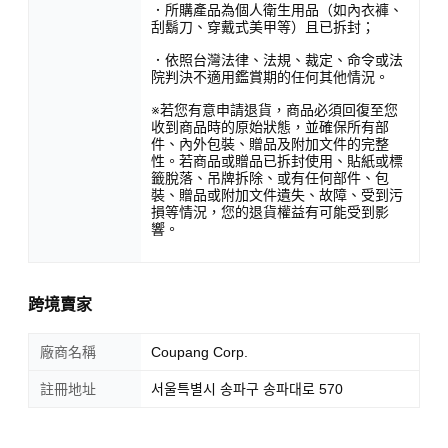
．所購產品為個人衛生用品（如內衣褲、
刮鬍刀、穿戴式美甲等）且已拆封；
．依照台灣法律、法規、裁定、命令或法
院判決不適用鑑賞期的任何其他情況。
※若您有意申請退貨，商品必須回復至您
收到商品時的原始狀態，並確保所有部
件、內外包裝、贈品及附加文件的完整
性。若商品或贈品已拆封使用、貼紙或標
籤脫落、吊牌拆除、或有任何部件、包
裝、贈品或附加文件遺失、故障、受到污
損等情況，您的退貨權益有可能受到影
響。
跨境賣家
廠商名稱
Coupang Corp.
註冊地址
서울특별시 송파구 송파대로 570