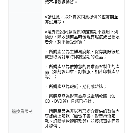
恕不接受退換貨。
※請注意，境外賣家同意提供的鑑賞期並
非試用期。
※境外賣家同意提供的鑑賞期不適用下列
情形，除收到商品時發現有瑕疵或已損壞
者外，恕不接受退貨：
．所購產品為生鮮易腐類、保存期限很短
或您取消訂單時即將過期的產品；
．所購產品為依據您的要求而客製化的產
品（如刻製印章、訂製服、相片印製產品
等）；
．所購產品為報紙、期刊或雜誌；
．所購產品為影音商品或電腦軟體（如
CD、DVD等）且您已拆封；
．所購產品為非以有形媒介提供的數位內
退換貨限制
容或線上服務（如電子書、影音串流服
務、訂閱制軟體服務等）並經您事先同意
才提供；