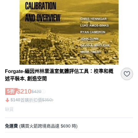
Forgate-緬因州林業溫室氣體評估工具：校準和概
述平裝本, 創造空間
$210
5折
$420
$140
$350
首購折扣價
缺貨
免運費
(購買火箭跨境商品達 $690 時)