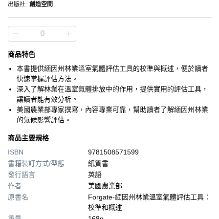
出版社
:
創造空間
商品特色
本書提供緬因州林業溫室氣體評估工具的校準與概述，便於讀者
快速掌握評估方法。
深入了解林業在溫室氣體排放中的作用，提供實用的評估工具，
讓讀者能有效分析。
美國農業部專家撰寫，內容專業可靠，幫助讀者了解緬因州林業
的氣候影響評估。
商品主要規格
ISBN
9781508571599
書籍裝訂方式/型態
紙質書
發行語言
英語
作者
美國農業部
原書名
Forgate-緬因州林業溫室氣體評估工具：
校準和概述
重量
168g