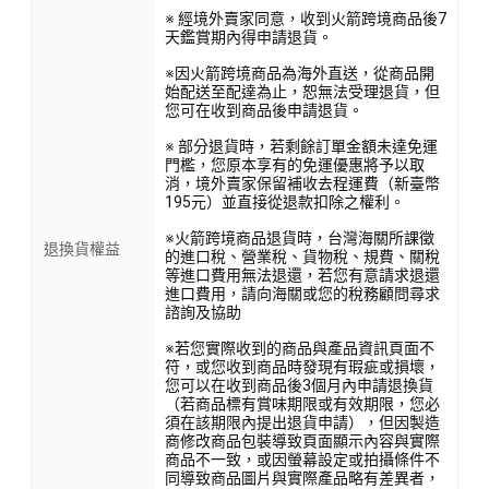
※ 經境外賣家同意，收到火箭跨境商品後7
天鑑賞期內得申請退貨。
※因火箭跨境商品為海外直送，從商品開
始配送至配達為止，恕無法受理退貨，但
您可在收到商品後申請退貨。
※ 部分退貨時，若剩餘訂單金額未達免運
門檻，您原本享有的免運優惠將予以取
消，境外賣家保留補收去程運費（新臺幣
195元）並直接從退款扣除之權利。
※火箭跨境商品退貨時，台灣海關所課徵
退換貨權益
的進口稅、營業稅、貨物稅、規費、關稅
等進口費用無法退還，若您有意請求退還
進口費用，請向海關或您的稅務顧問尋求
諮詢及協助
※若您實際收到的商品與產品資訊頁面不
符，或您收到商品時發現有瑕疵或損壞，
您可以在收到商品後3個月內申請退換貨
（若商品標有賞味期限或有效期限，您必
須在該期限內提出退貨申請），但因製造
商修改商品包裝導致頁面顯示內容與實際
商品不一致，或因螢幕設定或拍攝條件不
同導致商品圖片與實際產品略有差異者，