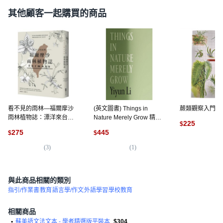
其他顧客一起購買的商品
看不見的雨林—福爾摩沙
(英文圖書) Things in
蕨類觀察入門, 
雨林植物誌：漂洋來台的
Nature Merely Grow 精裝
225
$
雨林植物 如何扎根台灣 建
版, Farrar, Straus and
275
445
$
$
構你我的歷史文明、生活
Giroux, 英文
(
1
)
日常, 平裝書
(
3
)
(
1
)
與此商品相關的類別
指引/作業書
教育
語言學/作文
外語學習
學校教育
相關商品
•
蘇美語文法文本 - 學者精選版平裝本
$304