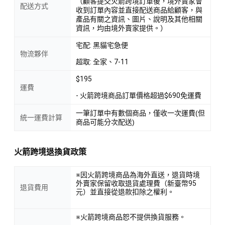
（顧客提交火箭跨境訂單後，境外賣家會
配送方式
收到訂單內容並直接配送商品給顧客，與
產品有關之資訊、圖片、說明及其他相關
資訊，均由境外賣家提供。）
宅配: 黑貓宅急便
物流夥伴
超取: 全家、7-11
$195
運費
- 火箭跨境商品訂單價格超過$690免運費
一筆訂單中有數個商品，僅收一次運費(但
統一運費計算
商品可能分次配送)
火箭跨境退換貨政策
※因火箭跨境商品為海外直送，退貨時境
外賣家保留收取退貨處理費（新臺幣95
退貨費用
元）並直接從退款扣除之權利。
※火箭跨境商品恕不提供換貨服務。