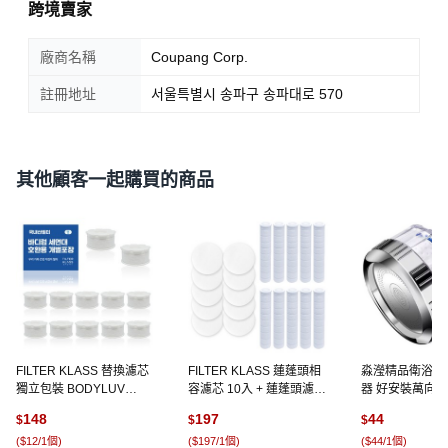
跨境賣家
廠商名稱
Coupang Corp.
註冊地址
서울특별시 송파구 송파대로 570
其他顧客一起購買的商品
FILTER KLASS 替換濾芯
FILTER KLASS 蓮蓬頭相
淼瀅精品衛浴 
獨立包裝 BODYLUV
容濾芯 10入 + 蓮蓬頭濾芯
器 好安裝萬向可
Puresome洗臉台過濾器適
10入(ATOJET相容), 1組,
可視 增壓水龍頭
148
197
44
$
$
$
用, 12個, 無香味
無香
房過濾 淋浴過濾
(
$12/1個
)
(
$197/1個
)
(
$44/1個
)
康, 1個, 韓國3