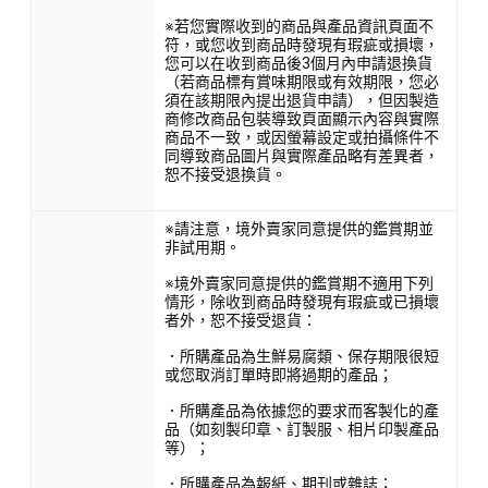
※若您實際收到的商品與產品資訊頁面不
符，或您收到商品時發現有瑕疵或損壞，
您可以在收到商品後3個月內申請退換貨
（若商品標有賞味期限或有效期限，您必
須在該期限內提出退貨申請），但因製造
商修改商品包裝導致頁面顯示內容與實際
商品不一致，或因螢幕設定或拍攝條件不
同導致商品圖片與實際產品略有差異者，
恕不接受退換貨。
※請注意，境外賣家同意提供的鑑賞期並
非試用期。
※境外賣家同意提供的鑑賞期不適用下列
情形，除收到商品時發現有瑕疵或已損壞
者外，恕不接受退貨：
．所購產品為生鮮易腐類、保存期限很短
或您取消訂單時即將過期的產品；
．所購產品為依據您的要求而客製化的產
品（如刻製印章、訂製服、相片印製產品
等）；
．所購產品為報紙、期刊或雜誌；