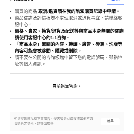
購買的商品
取消/退貨請在我的酷澎購買記錄中申請
。
商品咨詢及評價板塊不處理取消或退貨事宜，請聯絡客
服中心。
價格、賣家、換貨/退貨及配送等與商品本身無關的咨詢
請使用客服中心的1:1咨詢
。
「商品本身」無關的內容、轉讓、廣告、辱罵、洗版等
內容可能會被移動、隱藏或刪除
。
請不要在公開的咨詢板塊中留下您的電話號碼、郵箱地
址等個人資訊。
目前尚無咨詢。
如您發現商品有不實廣告、侵害智慧財產權或其他不適
檢舉
合銷售之情形，請提出檢舉