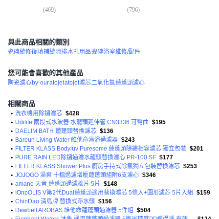
器(扁平)含濾芯
(
469
)
(
796
)
(
6
)
與此商品相關的類別
瓷磚縫修復
填補縫隙
排水孔用品
瓷磚
浴室維修/配件
您可能會喜歡的其他產品
陶瓷濾心
by-our
atojet
atojet濾芯
二氧化氯
蓮蓬頭濾心
相關商品
•
洗衣機用除鏽濾芯
$428
•
Udilife 兩段式水波器 水龍頭延伸管 CN3336 可彎曲
$195
•
DAELIM BATH 蓮蓬頭替換濾芯
$136
•
Bareun Living Water 維他命淋浴過濾器
$243
•
FILTER KLASS Bodyluv Puresome 蓮蓬頭除鏽相容濾芯 獨立包裝
$201
•
PURE RAIN LED除鏽過濾水龍頭替換濾心 PR-100 SF
$177
•
FILTER KLASS Shower Plus 廚房手持式除氯獨立包裝替換濾芯
$253
•
JOJOGO 澡爽 十檔過濾增壓蓮蓬頭組附6支濾心
$346
•
amane 天音 蓮蓬頭過濾棉片 5片
$148
•
IOnpOLIS V第2代Dual蓮蓬頭適用替換濾芯 5條入+圓形濾芯 5片入組
$159
•
ChinDao 清島牌 替換式淨水頭
$156
•
Dewbell AROBAS 維他命蓮蓬頭過濾器 5件組
$504
•
Elephant Waters 沐象 通用蓮蓬頭過濾器 5微米精度PP棉過濾 有效去除雜質 透明外罩設計
$124