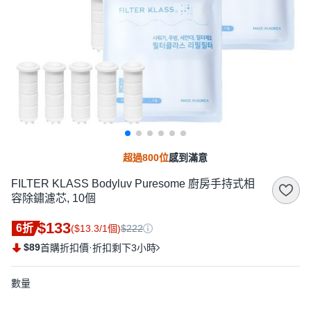
超過800位
感到滿意
FILTER KLASS Bodyluv Puresome 廚房手持式相
容除鏽濾芯, 10個
$133
6折
($13.3/1個)
$222
$89
·
首購折扣價
折扣剩下3小時
數量