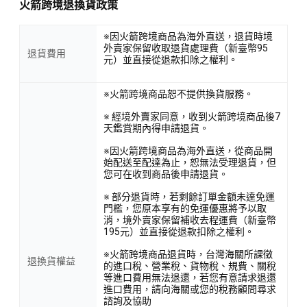
火箭跨境退換貨政策
※因火箭跨境商品為海外直送，退貨時境
外賣家保留收取退貨處理費（新臺幣95
退貨費用
元）並直接從退款扣除之權利。
※火箭跨境商品恕不提供換貨服務。
※ 經境外賣家同意，收到火箭跨境商品後7
天鑑賞期內得申請退貨。
※因火箭跨境商品為海外直送，從商品開
始配送至配達為止，恕無法受理退貨，但
您可在收到商品後申請退貨。
※ 部分退貨時，若剩餘訂單金額未達免運
門檻，您原本享有的免運優惠將予以取
消，境外賣家保留補收去程運費（新臺幣
195元）並直接從退款扣除之權利。
※火箭跨境商品退貨時，台灣海關所課徵
退換貨權益
的進口稅、營業稅、貨物稅、規費、關稅
等進口費用無法退還，若您有意請求退還
進口費用，請向海關或您的稅務顧問尋求
諮詢及協助