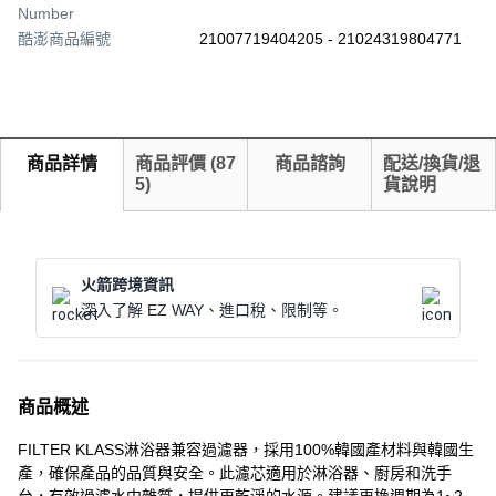
Number
酷澎商品編號
21007719404205 - 21024319804771
商品詳情
商品評價
(
87
商品諮詢
配送/換貨/退
5
)
貨說明
火箭跨境資訊
深入了解 EZ WAY、進口稅、限制等。
商品概述
FILTER KLASS淋浴器兼容過濾器，採用100%韓國產材料與韓國生
產，確保產品的品質與安全。此濾芯適用於淋浴器、廚房和洗手
台，有效過濾水中雜質，提供更乾淨的水源。建議更換週期為1~2個