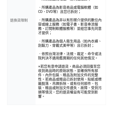
．所購產品為影音商品或電腦軟體（如
CD、DVD等）且您已拆封；
．所購產品為非以有形媒介提供的數位內
退換貨限制
容或線上服務（如電子書、影音串流服
務、訂閱制軟體服務等）並經您事先同意
才提供；
．所購產品為個人衛生用品（如內衣褲、
刮鬍刀、穿戴式美甲等）且已拆封；
．依照台灣法律、法規、裁定、命令或法
院判決不適用鑑賞期的任何其他情況。
※若您有意申請退貨，商品必須回復至您
收到商品時的原始狀態，並確保所有部
件、內外包裝、贈品及附加文件的完整
性。若商品或贈品已拆封使用、貼紙或標
籤脫落、吊牌拆除、或有任何部件、包
裝、贈品或附加文件遺失、故障、受到污
損等情況，您的退貨權益有可能受到影
響。