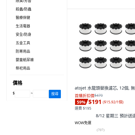
除臭/芳香
殺蟲/防蟲
醫療保健
生活電器
安全/防身
五金工具
防寒用品
嬰童紙尿褲
祭祀用品
價格
atojet 水龍頭替換濾芯, 12個, 
$
~
搜尋
首購折扣價
$470
$191
59
%
(
$15.92/1個
)
運費 $195
8/12 星期三
預計送
WOW免運
(
707
)