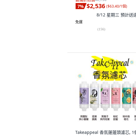
$2,536
7
%
(
$63.40/1個
)
8/12 星期三
預計送
免運
(
156
)
Takeappeal 香氛蓮蓬頭濾芯, 1