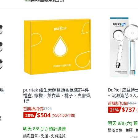
無味
puritak 維生素蓮蓬頭香氛濾芯4件
Dr.Piel 皮
禮盒, 檸檬，薰衣草，桃子，白麝香,
+ 沉澱濾芯 3入,
1盒
首購折扣價
$937
$737
首購折扣價
$704
21
%
(
$504
28
%
(
$504.00/1個
)
達
明天 8/8 (六)
預
明天 8/8 (六)
預計送達
酷澎直售 ∙ 免運 ∙
酷澎直售 ∙ 免運 ∙ 免費退貨
(
928