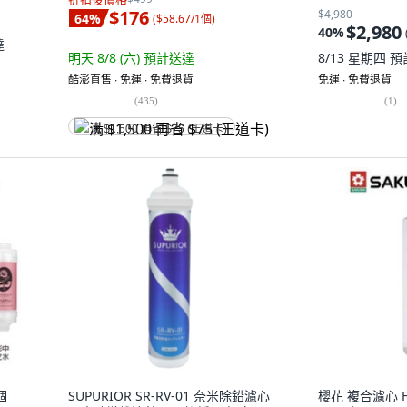
$176
$4,980
64
%
(
$58.67/1個
)
$2,980
40
%
達
明天 8/8 (六)
預計送達
8/13 星期四
預
酷澎直售 ∙ 免運 ∙ 免費退貨
免運 ∙ 免費退貨
(
435
)
(
1
)
满 $1,500 再省 $75 (王道卡)
個
SUPURIOR SR-RV-01 奈米除鉛濾心
櫻花 複合濾心 F01