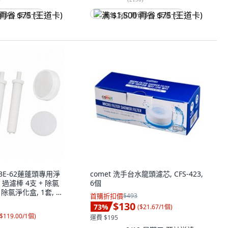
省 $75 (王道卡)
满 $1,500 再省 $75 (王道卡)
 LBE-62蓮蓬頭專用淨
comet 洗手台水龍頭濾芯, CFS-423,
過濾棒 4支 + 除氯
6個
除氯淨化盒, 1套, 無
首購折扣價
$493
$130
73
%
(
$21.67/1個
)
$119.00/1個
)
運費 $195