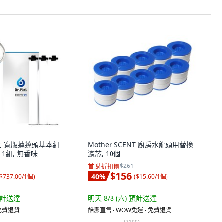
益博士 寬版蓮蓬頭基本組
Mother SCENT 廚房水龍頭用替換
 1組, 無香味
濾芯, 10個
首購折扣價
$261
$156
40
%
$737.00/1個
)
(
$15.60/1個
)
計送達
明天 8/8 (六)
預計送達
 免費退貨
酷澎直售 ∙ WOW免運 ∙ 免費退貨
)
(
2190
)