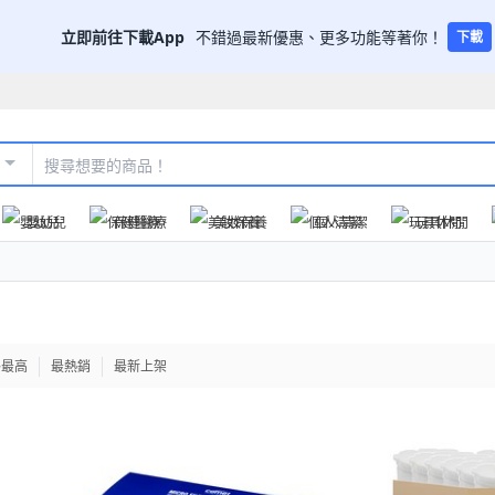
立即前往下載App
不錯過最新優惠、更多功能等著你！
下載
嬰幼兒
保健醫療
美妝保養
個人清潔
玩具休閒
格最高
最熱銷
最新上架