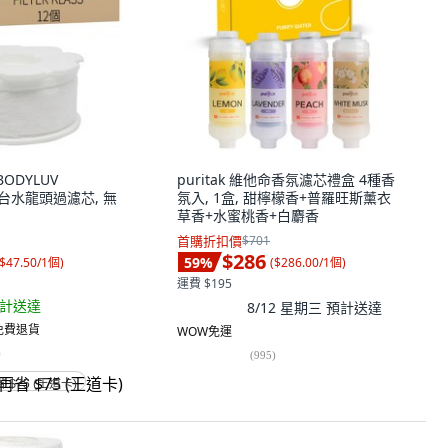
 BODYLUV
puritak 維他命香氛濾芯禮盒 4種香
臉台水龍頭過濾芯, 無
氛入, 1盒, 甜檸檬香+普羅旺斯薰衣
草香+水蜜桃香+白麝香
首購折扣價
$701
$286
59
%
$47.50/1個
)
(
$286.00/1個
)
運費 $195
計送達
8/12 星期三
預計送達
 免費退貨
WOW免運
)
(
995
)
省 $75 (王道卡)