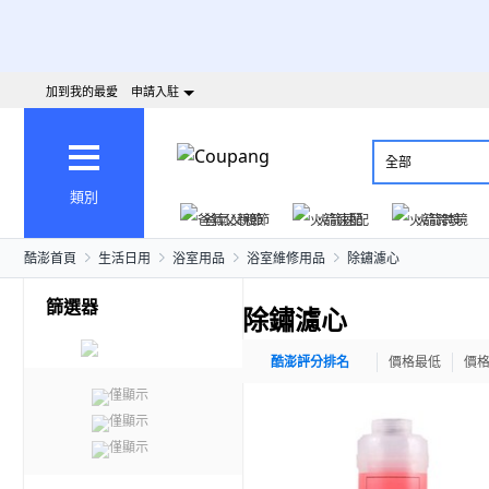
加到我的最愛
申請入駐
全部
類別
爸氣父親節
火箭速配
火箭跨境
酷澎首頁
生活日用
浴室用品
浴室維修用品
除鏽濾心
篩選器
除鏽濾心
酷澎評分排名
價格最低
價
僅顯示
僅顯示
僅顯示