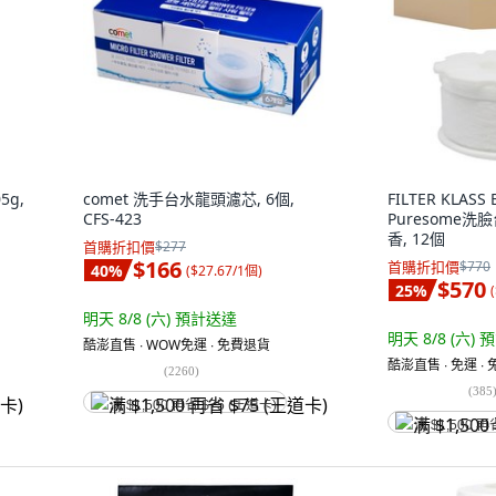
5g,
comet 洗手台水龍頭濾芯, 6個,
FILTER KLASS
CFS-423
Puresome洗
香, 12個
首購折扣價
$277
$166
首購折扣價
$770
40
%
(
$27.67/1個
)
$570
25
%
(
明天 8/8 (六)
預計送達
明天 8/8 (六)
預
酷澎直售 ∙ WOW免運 ∙ 免費退貨
酷澎直售 ∙ 免運 ∙
(
2260
)
(
385
满 $1,500 再省 $75 (王道卡)
满 $1,500 再