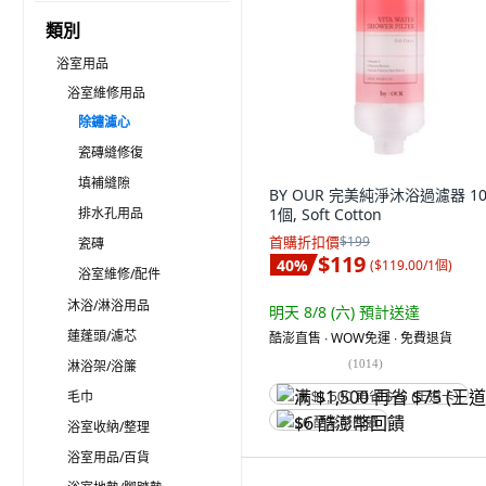
類別
浴室用品
浴室維修用品
除鏽濾心
瓷磚縫修復
填補縫隙
BY OUR 完美純淨沐浴過濾器 10
排水孔用品
1個, Soft Cotton
首購折扣價
$199
瓷磚
$119
40
%
(
$119.00/1個
)
浴室維修/配件
沐浴/淋浴用品
明天 8/8 (六)
預計送達
蓮蓬頭/濾芯
酷澎直售 ∙ WOW免運 ∙ 免費退貨
(
1014
)
淋浴架/浴簾
毛巾
满 $1,500 再省 $75 (王道卡)
$6 酷澎幣回饋
浴室收納/整理
浴室用品/百貨