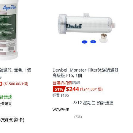
濾芯, 無香, 1個
Dewbell Monster Filter沐浴過濾器
高級版 F15, 1個
0
0
首購折扣價
$505
(
$1500.00/1個
)
$244
51
%
(
$244.00/1個
)
運費 $195
計送達
8/12 星期三
預計送達
 免費退貨
WOW免運
(
738
)
 (王道卡)