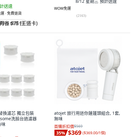
8/12 星期三
預計送達
計送達
WOW免運
運 ∙ 免費退貨
(
2163
)
省 $75 (王道卡)
SS 替換濾芯 獨立包裝
atojet 旅行用迷你蓮蓬頭組合, 1套,
uresome洗臉台過濾器
無味
香味
首購折扣價
$569
$369
35
%
(
$369.00/1個
)