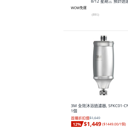
8/12 星期三
預計送
WOW免運
(
891
)
3M 全效沐浴過濾器, SFKC01-CN
1個
首購折扣價
$1,649
$1,449
12
%
(
$1449.00/1個
)