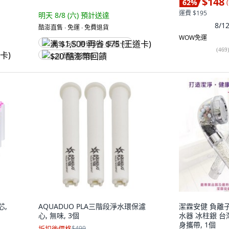
$148
62
%
(
運費 $195
明天 8/8 (六)
預計送達
8/
酷澎直售 ∙ 免運 ∙ 免費退貨
WOW免運
满 $1,500 再省 $75 (王道卡)
(
469
$20 酷澎幣回饋
芯,
AQUADUO PLA三階段淨水環保濾
潔霖安健 負離
心, 無味, 3個
水器 冰柱銀 台
身攜帶, 1個
折扣後價格
$499