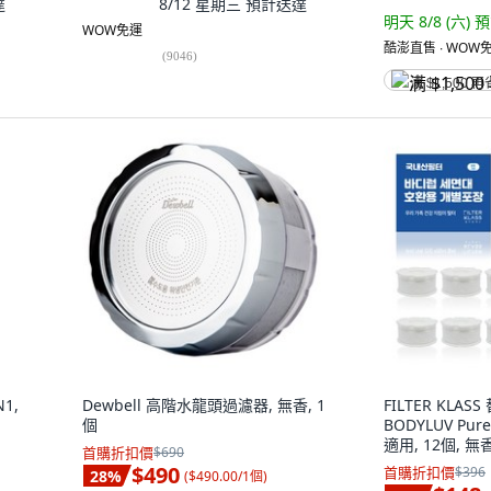
達
8/12 星期三
預計送達
明天 8/8 (六)
預
WOW免運
酷澎直售 ∙ WOW免
(
9046
)
满 $1,500 再
1,
Dewbell 高階水龍頭過濾器, 無香, 1
FILTER KLA
個
BODYLUV P
適用, 12個, 無
首購折扣價
$690
$490
首購折扣價
$396
28
%
(
$490.00/1個
)