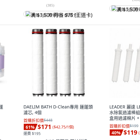
(
385
)
满 $1,500 再
满 $1,500 再省 $75 (王道卡)
蓮蓬
DAELIM BATH D-Clean專用 蓮蓬頭
LEADER 麗達
濾芯, 4個
水除氯過濾棒組 
盒用過濾棉片 + 
首購折扣價
$448
香
$171
首購折扣價
$199
61
%
(
$42.75/1個
)
$119
40
%
(
運費 $195