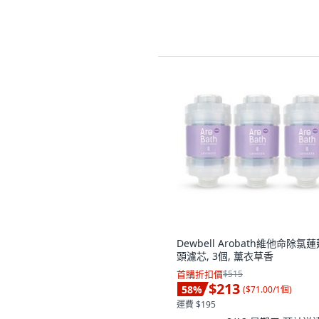
Dewbell Arobath維他命除氯
頭濾芯, 3個, 薰衣草香
首購折扣價
$515
$213
58
%
(
$71.00/1個
)
運費 $195