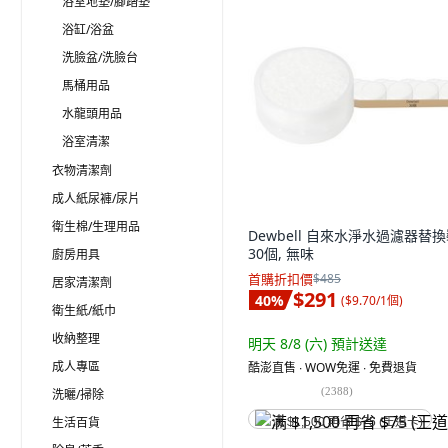
浴室地墊/腳踏墊
浴缸/浴盆
洗臉盆/洗臉台
馬桶用品
水龍頭用品
浴室清潔
衣物清潔劑
成人紙尿褲/尿片
衛生棉/生理用品
Dewbell 自來水淨水過濾器替換
30個, 無味
廚房用具
首購折扣價
$485
居家清潔劑
$291
40
%
(
$9.70/1個
)
衛生紙/紙巾
收納整理
明天 8/8 (六)
預計送達
成人專區
酷澎直售 ∙ WOW免運 ∙ 免費退貨
(
2388
)
洗曬/掃除
生活百貨
满 $1,500 再省 $75 (王道卡)