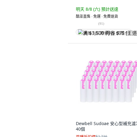
明天 8/8 (六)
預計送達
酷澎直售 ∙ 免運 ∙ 免費退貨
(
91
)
满 $1,500 再省 $75 (王道卡)
Dewbell Sudoae 安心型補充濾
40個
首購折扣價
$2,736