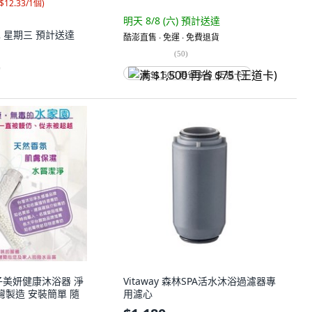
$12.33/1個
)
明天 8/8 (六)
預計送達
12 星期三
預計送達
酷澎直售 ∙ 免運 ∙ 免費退貨
(
50
)
)
满 $1,500 再省 $75 (王道卡)
子美妍健康沐浴器 淨
Vitaway 森林SPA活水沐浴過濾器專
灣製造 安裝簡單 隨
用濾心