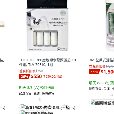
裝,
THE LOEL 360度旋轉水龍頭濾芯 10
3M 全戶式活性碳
件組, TLV-70F10, 1組
首購折扣價
$1,70
$1,50
首購折扣價
$750
11
%
$550
26
%
(
$550.00/1個
)
明天 8/8 (六)
預
明天 8/8 (六)
預計送達
酷澎直售 ∙ 免運 ∙
酷澎直售 ∙ 免運 ∙ 免費退貨
(
54
)
(
6
)
最高再省 $75
满 $1,500 再省 $75 (王道卡)
$20 酷澎幣回饋