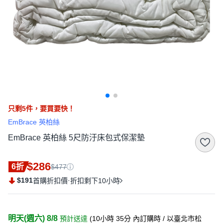
只剩
5
件，
要買要快！
EmBrace 英柏絲
EmBrace 英柏絲 5尺防汙床包式保潔墊
$286
6折
$477
$191
·
首購折扣價
折扣剩下10小時
明天(週六) 8/8
預計送達
(
10小時 35分
內訂購時
/ 以臺北市松