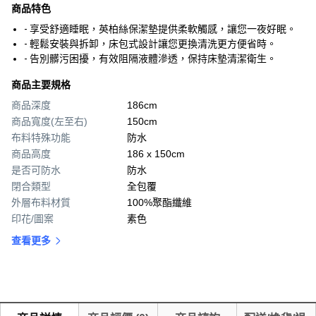
商品特色
- 享受舒適睡眠，英柏絲保潔墊提供柔軟觸感，讓您一夜好眠。
- 輕鬆安裝與拆卸，床包式設計讓您更換清洗更方便省時。
- 告別髒污困擾，有效阻隔液體滲透，保持床墊清潔衛生。
商品主要規格
商品深度
186cm
商品寬度(左至右)
150cm
布料特殊功能
防水
商品高度
186 x 150cm
是否可防水
防水
閉合類型
全包覆
外層布料材質
100%聚酯纖維
印花/圖案
素色
查看更多