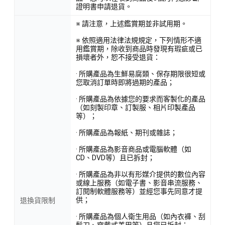
證明書申請退貨。
※ 請注意，上述鑑賞期並非試用期。
※ 依照適用法律法規規定，下列情形不適
用鑑賞期，除收到商品時發現有瑕疵或已
損壞者外，恕不接受退貨：
· 所購產品為生鮮易腐類、保存期限很短或
您取消訂單時即將過期的產品；
· 所購產品為依據您的要求而客製化的產品
（如刻製印章、訂製服、相片印製產品
等）；
· 所購產品為報紙、期刊或雜誌；
· 所購產品為影音商品或電腦軟體（如
CD、DVD等）且已拆封；
· 所購產品為非以有形媒介提供的數位內容
或線上服務（如電子書、影音串流服務、
訂閱制軟體服務等）並經您事先同意才提
供；
退換貨限制
· 所購產品為個人衛生用品（如內衣褲、刮