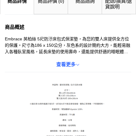
商品詳情
商品評價
(
0
)
商品諮詢
配送/換貨/退
貨說明
商品概述
Embrace 英柏絲 5尺防汙床包式保潔墊，為您的雙人床提供全方位
的保護。尺寸為186 x 150公分，灰色系的設計簡約大方，能輕易融
入各種臥室風格，延長床墊的使用壽命，還能提供舒適的睡眠體
驗。採用優質材料製成，觸感柔軟親膚，讓您在睡眠時感到更加舒
適自在。此外，它還具有良好的透氣性，能有效減少悶熱感，讓您
查看更多
享受乾爽舒適的睡眠環境。選擇 Embrace 英柏絲防汙床包式保潔
墊，為您和您的家人打造一個潔淨、舒適、健康的睡眠空間。