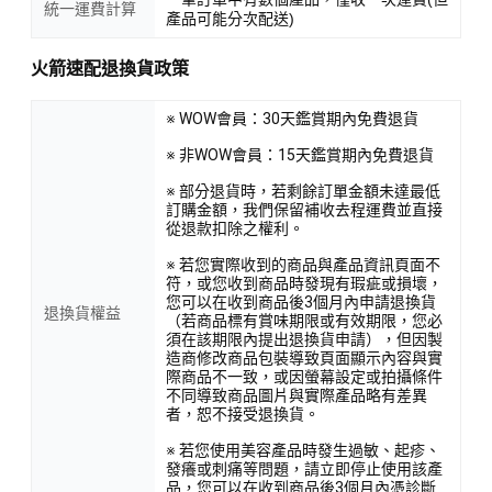
統一運費計算
產品可能分次配送)
火箭速配退換貨政策
※ WOW會員：30天鑑賞期內免費退貨
※ 非WOW會員：15天鑑賞期內免費退貨
※ 部分退貨時，若剩餘訂單金額未達最低
訂購金額，我們保留補收去程運費並直接
從退款扣除之權利。
※ 若您實際收到的商品與產品資訊頁面不
符，或您收到商品時發現有瑕疵或損壞，
您可以在收到商品後3個月內申請退換貨
退換貨權益
（若商品標有賞味期限或有效期限，您必
須在該期限內提出退換貨申請），但因製
造商修改商品包裝導致頁面顯示內容與實
際商品不一致，或因螢幕設定或拍攝條件
不同導致商品圖片與實際產品略有差異
者，恕不接受退換貨。
※ 若您使用美容產品時發生過敏、起疹、
發癢或刺痛等問題，請立即停止使用該產
品，您可以在收到商品後3個月內憑診斷