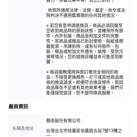
鬍刀、穿戴式美甲等）且您已拆封；
· 依照所適用法律、法規、裁定、命令或法
院判決不適用鑑賞期的任何其他情況。
※ 若您有意申請退換貨，商品必須回復至
您收到商品時的原始狀態，並確保所有部
件、內外包裝、贈品及附加文件的完整
性。若商品或贈品已拆封使用、貼紙或標
籤脫落、吊牌拆除、或有任何部件、包
裝、贈品或附加文件遺失、故障、受到污
損等情況，您的退換貨權益有可能受到影
響。
※ 換貨服務僅限與原訂單完全相同的商
品，不接受更換顏色、尺寸或其他商品規
格的換貨請求。即便符合換貨條件，若因
商品庫存不足或有其他商業考量，我們可
能僅接受退貨，恕不提供換貨服務。
廠商資訊
酷澎股份有限公司
名稱及地址
台灣台北市信義區信義路五段7號13樓之
一