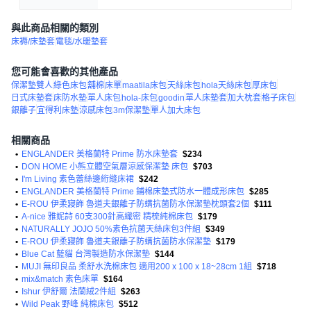
與此商品相關的類別
床褥/床墊套
電毯/水暖墊套
您可能會喜歡的其他產品
保潔墊雙人
綠色床包
舖棉
床單
maatila床包
天絲床包
hola天絲床包
厚床包
日式床墊套
床防水墊
單人床包
hola-床包
goodin
單人床墊套
加大枕套
格子床包
銀離子
宜得利床墊
涼感床包
3m保潔墊
單人加大床包
相關商品
•
ENGLANDER 美格蘭特 Prime 防水床墊套
$234
•
DON HOME 小熊立體空氣層涼感保潔墊 床包
$703
•
I'm Living 素色蕾絲邊絎縫床裙
$242
•
ENGLANDER 美格蘭特 Prime 鋪棉床墊式防水一體成形床包
$285
•
E-ROU 伊柔寢飾 魯道夫銀離子防螨抗菌防水保潔墊枕頭套2個
$111
•
A-nice 雅妮詩 60支300針高織密 精梳純棉床包
$179
•
NATURALLY JOJO 50%素色抗菌天絲床包3件組
$349
•
E-ROU 伊柔寢飾 魯道夫銀離子防螨抗菌防水保潔墊
$179
•
Blue Cat 藍貓 台灣製造防水保潔墊
$144
•
MUJI 無印良品 柔舒水洗棉床包 適用200 x 100 x 18~28cm 1組
$718
•
mix&match 素色床單
$164
•
Ishur 伊舒爾 法蘭絨2件組
$263
•
Wild Peak 野峰 純棉床包
$512