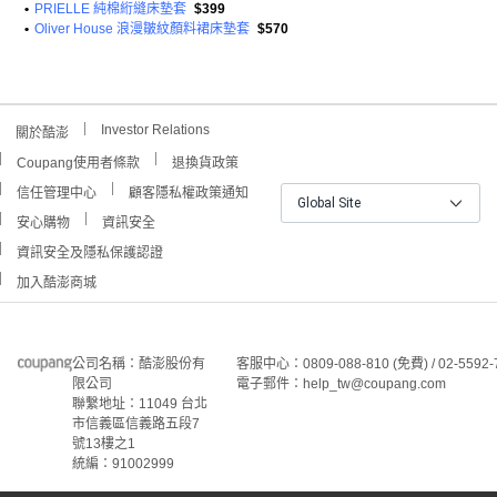
•
PRIELLE 純棉絎縫床墊套
$399
•
Oliver House 浪漫皺紋顏料裙床墊套
$570
Investor Relations
關於酷澎
Coupang使用者條款
退換貨政策
信任管理中心
顧客隱私權政策通知
Global Site
安心購物
資訊安全
資訊安全及隱私保護認證
加入酷澎商城
公司名稱：酷澎股份有
客服中心：0809-088-810 (免費) / 02-5592-
限公司
電子郵件：help_tw@coupang.com
聯繫地址：11049 台北
市信義區信義路五段7
號13樓之1
統編：91002999