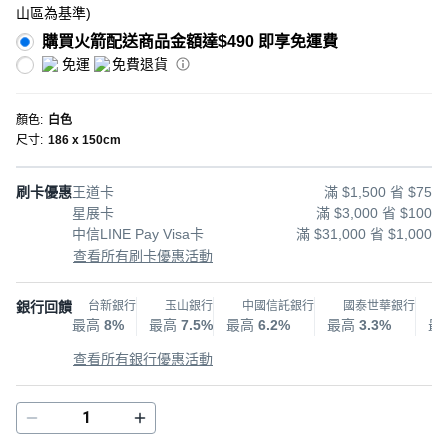
山區為基準
)
購買火箭配送商品金額達$490 即享免運費
免運
免費退貨
顏色
:
白色
尺寸
:
186 x 150cm
刷卡優惠
王道卡
滿 $1,500 省 $75
星展卡
滿 $3,000 省 $100
中信LINE Pay Visa卡
滿 $31,000 省 $1,000
查看所有刷卡優惠活動
銀行回饋
台新銀行
玉山銀行
中國信託銀行
國泰世華銀行
最高
8%
最高
7.5%
最高
6.2%
最高
3.3%
最
查看所有銀行優惠活動