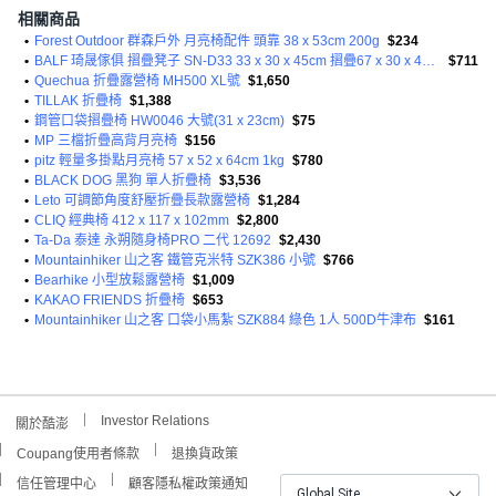
相關商品
•
Forest Outdoor 群森戶外 月亮椅配件 頭靠 38 x 53cm 200g
$234
•
BALF 琦晟傢俱 摺疊凳子 SN-D33 33 x 30 x 45cm 摺疊67 x 30 x 45cm
$711
•
Quechua 折疊露營椅 MH500 XL號
$1,650
•
TILLAK 折疊椅
$1,388
•
鋼管口袋摺疊椅 HW0046 大號(31 x 23cm)
$75
•
MP 三檔折疊高背月亮椅
$156
•
pitz 輕量多掛點月亮椅 57 x 52 x 64cm 1kg
$780
•
BLACK DOG 黑狗 單人折疊椅
$3,536
•
Leto 可調節角度舒壓折疊長款露營椅
$1,284
•
CLIQ 經典椅 412 x 117 x 102mm
$2,800
•
Ta-Da 泰達 永朔隨身椅PRO 二代 12692
$2,430
•
Mountainhiker 山之客 鐵管克米特 SZK386 小號
$766
•
Bearhike 小型放鬆露營椅
$1,009
•
KAKAO FRIENDS 折疊椅
$653
•
Mountainhiker 山之客 口袋小馬紮 SZK884 綠色 1人 500D牛津布
$161
Investor Relations
關於酷澎
Coupang使用者條款
退換貨政策
信任管理中心
顧客隱私權政策通知
Global Site