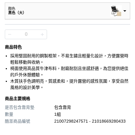
顏色
黑色（大）
商品特色
採用堅固耐用的鋼製框架，不易生鏽且輕量化設計，方便露營時
輕鬆移動與收納。
椅面使用高品質牛津布料，耐磨耐刮且坐感舒適，為您提供絕佳
的戶外休憩體驗。
木質扶手色調明亮，質感柔和，提升露營的感性氛圍，享受自然
風格的設計美學。
商品主要規格
是否包含靠背墊
包含靠背
數量
1組
酷澎商品編號
21007298247571 - 21018669280433