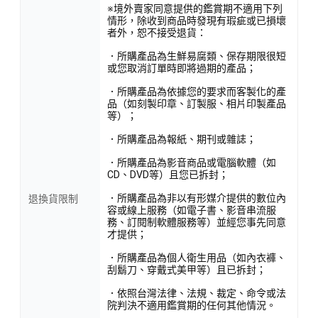
※境外賣家同意提供的鑑賞期不適用下列
情形，除收到商品時發現有瑕疵或已損壞
者外，恕不接受退貨：
．所購產品為生鮮易腐類、保存期限很短
或您取消訂單時即將過期的產品；
．所購產品為依據您的要求而客製化的產
品（如刻製印章、訂製服、相片印製產品
等）；
．所購產品為報紙、期刊或雜誌；
．所購產品為影音商品或電腦軟體（如
CD、DVD等）且您已拆封；
．所購產品為非以有形媒介提供的數位內
退換貨限制
容或線上服務（如電子書、影音串流服
務、訂閱制軟體服務等）並經您事先同意
才提供；
．所購產品為個人衛生用品（如內衣褲、
刮鬍刀、穿戴式美甲等）且已拆封；
．依照台灣法律、法規、裁定、命令或法
院判決不適用鑑賞期的任何其他情況。