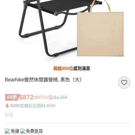
超過300位
感到滿意
Bearhike傲然休閒露營椅, 黑色（大）
$872
69折
($872/1個)
$1,269
$200
$1,072
首購折扣價
缺貨
免運
免費退貨