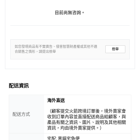
目前尚無咨詢。
如您發現商品有不實廣告、侵害智慧財產權或其他不適
檢舉
合銷售之情形，請提出檢舉
配送資訊
海外直送
（顧客提交火箭跨境訂單後，境外賣家會
配送方式
收到訂單內容並直接配送商品給顧客，與
產品有關之資訊、圖片、說明及其他相關
資訊，均由境外賣家提供。）
宅配: 黑貓宅急便