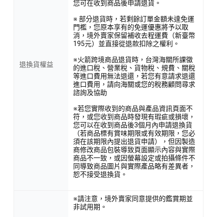
您可在收到商品後申請退貨。
※ 部分退貨時，若剩餘訂單金額未達免運
門檻，您原本享有的免運優惠將予以取
消，境外賣家保留補收去程運費（新臺幣
195元）並直接從退款扣除之權利。
※火箭跨境商品退貨時，台灣海關所課徵
退換貨權益
的進口稅、營業稅、貨物稅、規費、關稅
等進口費用無法退還，若您有意請求退還
進口費用，請向海關或您的稅務顧問尋求
諮詢及協助
※若您實際收到的商品與產品資訊頁面不
符，或您收到商品時發現有瑕疵或損壞，
您可以在收到商品後3個月內申請退換貨
（若商品標有賞味期限或有效期限，您必
須在該期限內提出退貨申請），但因製造
商修改商品包裝導致頁面顯示內容與實際
商品不一致，或因螢幕設定或拍攝條件不
同導致商品圖片與實際產品略有差異者，
恕不接受退換貨。
※請注意，境外賣家同意提供的鑑賞期並
非試用期。