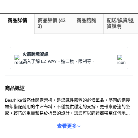
商品詳情
商品評價
(
43
商品諮詢
配送/換貨/退
3
)
貨說明
火箭跨境資訊
深入了解 EZ WAY、進口稅、限制等。
商品概述
Bearhike傲然休閒露營椅，是您感性露營的必備單品。堅固的鋼製
框架搭配耐用的牛津布料，不僅提供穩定的支撐，更帶來舒適的坐
感。輕巧的重量和易於折疊的設計，讓您可以輕鬆攜帶至任何地
點，隨時享受戶外休憩的樂趣。木質扶手設計，增添自然風格，提
升露營的質感。現在購買還贈送牛津布椅套，讓您的露營體驗更加
查看更多
完美。