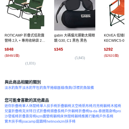
ROTICAMP 折疊式低款露
gabin 大碼偏光運動太陽眼
KOVEA 低矮
營椅 2入 + 專用收納袋 2入
鏡 G30, C1 黑色 黑色
KECW9CS-01,
組, 深綠色, 1套
個
848
345
292
$
$
$
(
$848/1個
)
(
$292/1個
)
(
5,845
)
(
1,031
)
(
1
與此商品相關的類別
淡水釣魚竿
淡水釣竿包
釣魚竿捲線器
線/魚鉤/浮標
釣魚裝備
您可能會喜歡的其他產品
迷你折疊椅
單人休閒椅
單人扶手椅
折疊躺椅
太空椅
帆布椅
月亮椅
躺椅
木搖椅
兒童折疊椅
克米特
日式折疊椅
摺疊長椅
戶外躺椅
折疊椅
ta-da-泰達隨身椅pro
沙發搖椅
折疊靠背椅
kzm露營椅
躺椅床
休閒椅
躺椅推薦
行動椅
戶外長椅
實木扶手椅
joacamp
庭園椅
helinox
kzm
扶手椅