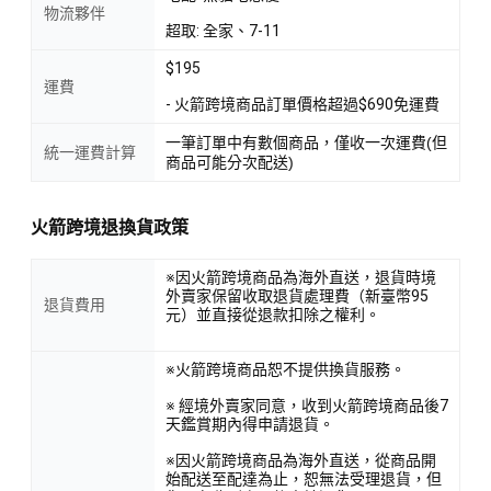
物流夥伴
超取: 全家、7-11
$195
運費
- 火箭跨境商品訂單價格超過$690免運費
一筆訂單中有數個商品，僅收一次運費(但
統一運費計算
商品可能分次配送)
火箭跨境退換貨政策
※因火箭跨境商品為海外直送，退貨時境
外賣家保留收取退貨處理費（新臺幣95
退貨費用
元）並直接從退款扣除之權利。
※火箭跨境商品恕不提供換貨服務。
※ 經境外賣家同意，收到火箭跨境商品後7
天鑑賞期內得申請退貨。
※因火箭跨境商品為海外直送，從商品開
始配送至配達為止，恕無法受理退貨，但