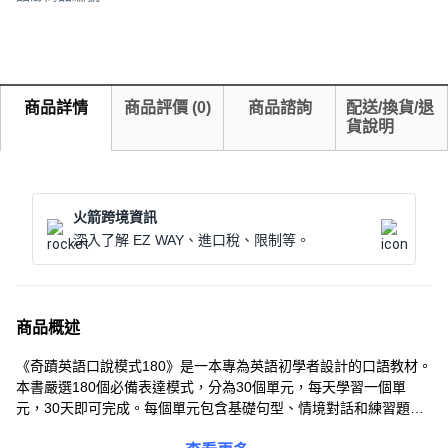
商品詳情
商品評價
(
0
)
商品諮詢
配送/換貨/退
貨說明
火箭跨境資訊
深入了解 EZ WAY、進口稅、限制等。
商品概述
《奇蹟英語口說模式180》是一本專為英語初學者設計的口語教材。
本書嚴選180個必備表達模式，分為30個單元，每天學習一個單
元，30天即可完成。每個單元包含基礎句型、情境對話和練習題，
幫助學習者循序漸進地掌握英語口語。此外，本書還提供MP3音檔