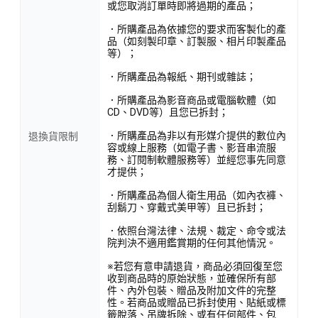
或您取消訂單時即將過期的產品；
．所購產品為依據您的要求而客製化的產
品（如刻製印章、訂製服、相片印製產品
等）；
．所購產品為報紙、期刊或雜誌；
．所購產品為影音商品或電腦軟體（如
CD、DVD等）且您已拆封；
．所購產品為非以有形媒介提供的數位內
退換貨限制
容或線上服務（如電子書、影音串流服
務、訂閱制軟體服務等）並經您事先同意
才提供；
．所購產品為個人衛生用品（如內衣褲、
刮鬍刀、穿戴式美甲等）且已拆封；
．依照台灣法律、法規、裁定、命令或法
院判決不適用鑑賞期的任何其他情況。
※若您有意申請退貨，商品必須回復至您
收到商品時的原始狀態，並確保所有部
件、內外包裝、贈品及附加文件的完整
性。若商品或贈品已拆封使用、貼紙或標
籤脫落、吊牌拆除、或有任何部件、包