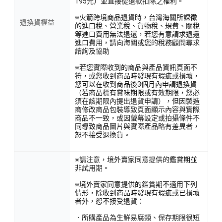
195元）並直接從退款扣除之權利。
※火箭跨境商品退貨時，台灣海關所課徵
退換貨權益
的進口稅、營業稅、貨物稅、規費、關稅
等進口費用無法退還，若您有意請求退還
進口費用，請向海關或您的稅務顧問尋求
諮詢及協助
※若您實際收到的商品與產品資訊頁面不
符，或您收到商品時發現有瑕疵或損壞，
您可以在收到商品後3個月內申請退換貨
（若商品標有賞味期限或有效期限，您必
須在該期限內提出退貨申請），但因製造
商修改商品包裝導致頁面顯示內容與實際
商品不一致，或因螢幕設定或拍攝條件不
同導致商品圖片與實際產品略有差異者，
恕不接受退換貨。
※請注意，境外賣家同意提供的鑑賞期並
非試用期。
※境外賣家同意提供的鑑賞期不適用下列
情形，除收到商品時發現有瑕疵或已損壞
者外，恕不接受退貨：
．所購產品為生鮮易腐類、保存期限很短