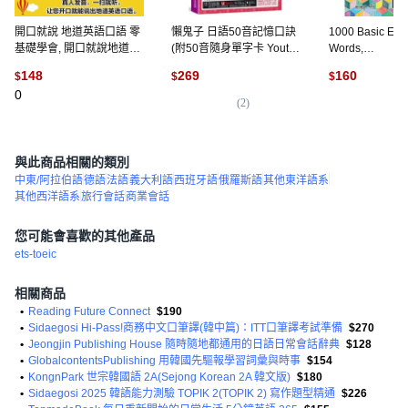
開口就說 地道英語口語 零
懶鬼子 日語50音記憶口訣
1000 Basic Eng
基礎學會, 開口就說地道英
(附50音隨身單字卡 Youtor
Words,
語口語-口袋書
App VRP虛擬點讀筆), 詳
CompassPublish
148
269
160
$
$
$
見包裝
0
(
2
)
(
9
與此商品相關的類別
中東/阿拉伯語
德語
法語
義大利語
西班牙語
俄羅斯語
其他東洋語系
其他西洋語系
旅行會話
商業會話
您可能會喜歡的其他產品
ets-toeic
相關商品
•
Reading Future Connect
$190
•
Sidaegosi Hi-Pass!商務中文口筆譯(韓中篇)：ITT口筆譯考試準備
$270
•
Jeongjin Publishing House 隨時隨地都通用的日語日常會話辭典
$128
•
GlobalcontentsPublishing 用韓國先驅報學習詞彙與時事
$154
•
KongnPark 世宗韓國語 2A(Sejong Korean 2A 韓文版)
$180
•
Sidaegosi 2025 韓語能力測驗 TOPIK 2(TOPIK 2) 寫作題型精通
$226