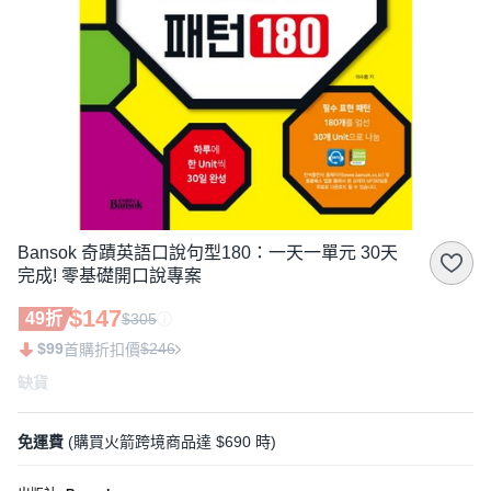
Bansok 奇蹟英語口說句型180：一天一單元 30天
完成! 零基礎開口說專案
$147
49折
$305
$99
$246
首購折扣價
缺貨
免運費
(購買火箭跨境商品達 $690 時)