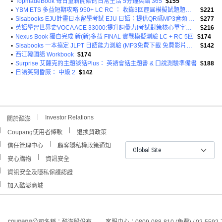
•
TopmadeBook 每日重新開始的日常生活 5分鐘英語 365
$155
•
YBM ETS 多益短期攻略 950+ LC RC ： 收錄3回歷屆模擬試題題庫 + 解析本 + MP3 + 歷屆詞彙PDF + APP
$221
•
Sisabooks EJU計畫日本留學考試 EJU 日語：提供QR碼MP3音頻 免費1回模擬考試
$277
•
英語學習世界史VOCA ACE 33000:提升詞彙力!考試對策核心單字完結版<單字王牌33000>!
$216
•
Nexus Book 獨自完成 新(新)多益 FINAL 實戰模擬測驗 LC + RC 5回
$174
•
Sisabooks 一本搞定 JLPT 日語能力測驗 (MP3免費下載 免費影片解說課程)
$142
•
西江韓國語 Workbook
$174
•
Surprise 艾薩克的主題談話Plus： 英語會話主題書 & 口說測驗準備書
$188
•
日語笑到昏厥： 中級 2
$142
Investor Relations
關於酷澎
Coupang使用者條款
退換貨政策
信任管理中心
顧客隱私權政策通知
Global Site
安心購物
資訊安全
資訊安全及隱私保護認證
加入酷澎商城