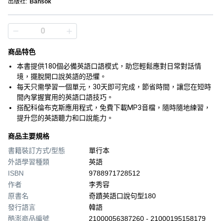
出版社
:
Bansok
商品特色
本書提供180個必備英語口語模式，助您輕鬆應對日常對話情
境，擺脫開口說英語的恐懼。
每天只需學習一個單元，30天即可完成，節省時間，讓您在短時
間內掌握實用的英語口語技巧。
搭配科倫布克斯應用程式，免費下載MP3音檔，隨時隨地練習，
提升您的英語聽力和口說能力。
商品主要規格
書籍裝訂方式/型態
單行本
外語學習種類
英語
ISBN
9788971728512
作者
李秀容
原書名
奇蹟英語口說句型180
發行語言
韓語
酷澎商品編號
21000056387260 - 21000195158179