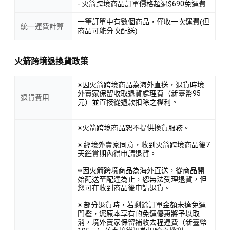
- 火箭跨境商品訂單價格超過$690免運費
一筆訂單中有數個商品，僅收一次運費(但
統一運費計算
商品可能分次配送)
火箭跨境退換貨政策
※因火箭跨境商品為海外直送，退貨時境
外賣家保留收取退貨處理費（新臺幣95
退貨費用
元）並直接從退款扣除之權利。
※火箭跨境商品恕不提供換貨服務。
※ 經境外賣家同意，收到火箭跨境商品後7
天鑑賞期內得申請退貨。
※因火箭跨境商品為海外直送，從商品開
始配送至配達為止，恕無法受理退貨，但
您可在收到商品後申請退貨。
※ 部分退貨時，若剩餘訂單金額未達免運
門檻，您原本享有的免運優惠將予以取
消，境外賣家保留補收去程運費（新臺幣