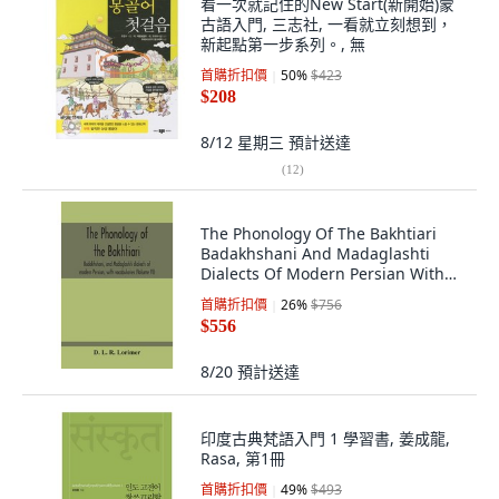
看一次就記住的New Start(新開始)蒙
古語入門, 三志社, 一看就立刻想到，
新起點第一步系列。, 無
首購折扣價
50
%
$423
$208
8/12 星期三
預計送達
(
12
)
The Phonology Of The Bakhtiari
Badakhshani And Madaglashti
Dialects Of Modern Persian With
Vocabu... 平裝版, Alpha Edition, 英
首購折扣價
26
%
$756
語
$556
8/20
預計送達
印度古典梵語入門 1 學習書, 姜成龍,
Rasa, 第1冊
首購折扣價
49
%
$493