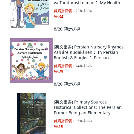
va Tandorostí e man： My Health &
... 精裝版, 英文
首購折扣價
23
%
$834
$634
8/20
預計送達
(英文圖書) Persian Nursery Rhymes
Ash'áre Kúdakáneh： In Persian
English & Finglisi： Persian
Nursery Rhy... 精裝版, Englisi Farsi,
首購折扣價
24
%
$825
英文
$625
8/20
預計送達
(英文圖書) Primary Sources
Historical Collections: The Persian
Primer Being an Elementary
Treatise on ... 精裝版, Legare Street
首購折扣價
35
%
$963
Press, 英文
$619