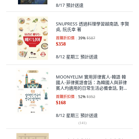
8/17
預計送達
SNUPRESS 透過料理學習越南語, 李賢
貞, 阮氏幸 著
首購折扣價
39
%
$587
$358
8/12 星期三
預計送達
MOONYELIM 實用菲律賓人-韓語 韓
國人-菲律賓語會話：為韓國人與菲律
賓人均適用的日常生活必備會話, 對話
系列, 參考詳細內容
首購折扣價
52
%
$352
$168
8/12 星期三
預計送達
(
141
)