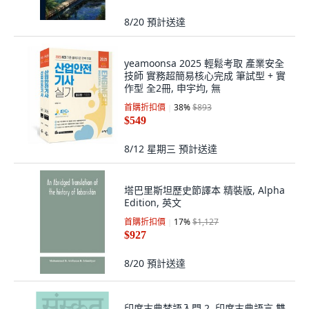
8/20
預計送達
yeamoonsa 2025 輕鬆考取 產業安全
技師 實務超簡易核心完成 筆試型 + 實
作型 全2冊, 申宇均, 無
首購折扣價
38
%
$893
$549
8/12 星期三
預計送達
塔巴里斯坦歷史節譯本 精裝版, Alpha
Edition, 英文
首購折扣價
17
%
$1,127
$927
8/20
預計送達
印度古典梵語入門 2, 印度古典語言,雙