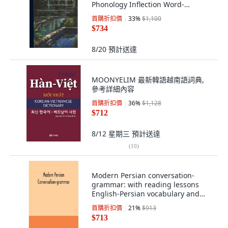
Phonology Inflection Word-
formation With An... 精裝版, Legare
首購折扣價
33
%
$1,100
Street Press, 英文
$734
8/20
預計送達
MOONYELIM 最新韓語越南語詞典,
參考詳細內容
首購折扣價
36
%
$1,128
$712
8/12 星期三
預計送達
(
10
)
Modern Persian conversation-
grammar: with reading lessons
English-Persian vocabulary and
Persian le... 平裝版, Alpha Edition,
首購折扣價
21
%
$913
英文
$713