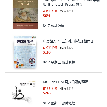
The Spiritual Couplets of Rumi 平裝
版, Bibliotech Press, 英文
首購折扣價
22
%
$891
$691
8/17
預計送達
印度語入門, 三知社, 參考詳細內容
首購折扣價
52
%
$399
$190
8/12 星期三
預計送達
MOONYELIM 阿拉伯語的理解
首購折扣價
48
%
$517
$265
8/12 星期三
預計送達