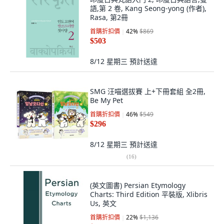
語,第 2 卷, Kang Seong-yong (作者),
Rasa, 第2冊
首購折扣價
42
%
$869
$503
8/12 星期三
預計送達
SMG 汪喵選拔賽 上+下冊套組 全2冊,
Be My Pet
首購折扣價
46
%
$549
$296
8/12 星期三
預計送達
(
16
)
(英文圖書) Persian Etymology
Charts: Third Edition 平裝版, Xlibris
Us, 英文
首購折扣價
22
%
$1,136