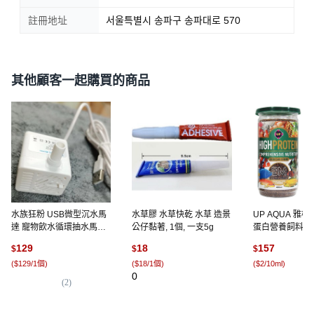
註冊地址
서울특별시 송파구 송파대로 570
其他顧客一起購買的商品
水族狂粉 USB微型沉水馬
水草膠 水草快乾 水草 造景
UP AQUA 雅
達 寵物飲水循環抽水馬達,
公仔黏著, 1個, 一支5g
蛋白營養飼料 SM,
1個, 5V-流量200L（白
2罐
129
18
157
$
$
$
色）, 200L/h
(
$129/1個
)
(
$18/1個
)
(
$2/10ml
)
0
(
2
)
(
9
)