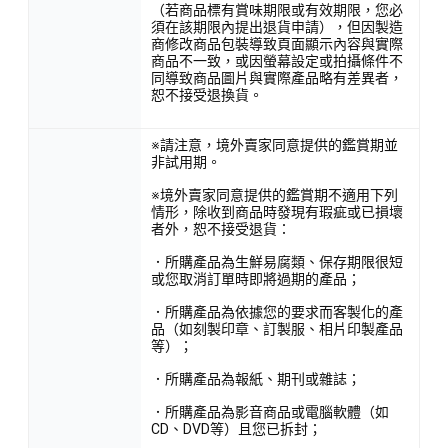
（若商品標有賞味期限或有效期限，您必
須在該期限內提出退貨申請），但因製造
商修改商品包裝導致頁面顯示內容與實際
商品不一致，或因螢幕設定或拍攝條件不
同導致商品圖片與實際產品略有差異者，
恕不接受退換貨。
※請注意，境外賣家同意提供的鑑賞期並
非試用期。
※境外賣家同意提供的鑑賞期不適用下列
情形，除收到商品時發現有瑕疵或已損壞
者外，恕不接受退貨：
．所購產品為生鮮易腐類、保存期限很短
或您取消訂單時即將過期的產品；
．所購產品為依據您的要求而客製化的產
品（如刻製印章、訂製服、相片印製產品
等）；
．所購產品為報紙、期刊或雜誌；
．所購產品為影音商品或電腦軟體（如
CD、DVD等）且您已拆封；