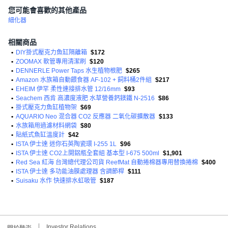
您可能會喜歡的其他產品
細化器
相關商品
•
DIY掛式壓克力魚缸隔離箱
$172
•
ZOOMAX 軟管專用清潔刷
$120
•
DENNERLE Power Taps 水生植物根肥
$265
•
Amazon 水族箱自動餵食器 AF-102 + 飼料桶2件組
$217
•
EHEIM 伊罕 柔性連接排水管 12/16mm
$93
•
Seachem 西肯 高濃度液肥 水草營養鈣鎂鐵 N-2516
$86
•
掛式壓克力魚缸植物架
$69
•
AQUARIO Neo 混合器 CO2 反應器 二氧化碳擴散器
$133
•
水族箱用過濾材料網袋
$80
•
貼紙式魚缸溫度計
$42
•
ISTA 伊士達 迷你石英陶瓷環 I-255 1L
$96
•
ISTA 伊士達 CO2上開鋁瓶全套組 基本型 I-675 500ml
$1,901
•
Red Sea 紅海 台灣總代理公司貨 ReefMat 自動捲棉器專用替換捲棉
$400
•
ISTA 伊士達 多功能油膜處理器 含調節桿
$111
•
Suisaku 水作 快速排水虹吸管
$187
Investor Relations