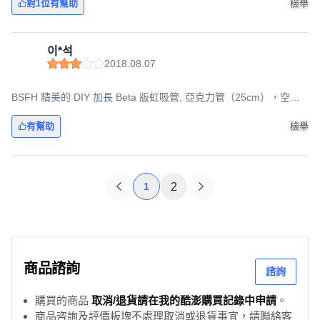
對1位有幫助
檢舉
이*석
2018.08.07
BSFH 精美的 DIY 加長 Beta 版虹吸管, 亞克力管（25cm），空氣
軟管+泵（180cm）, 1組
有幫助
檢舉
1
2
商品諮詢
諮詢
購買的商品
取消/退貨請在我的酷澎購買記錄中申請
。
商品咨詢及評價板塊不處理取消或退貨事宜，請聯絡客