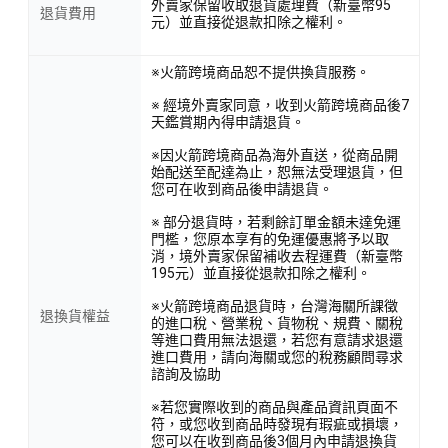
外賣家保留收取退貨處理費（新臺幣95
退貨費用
元）並直接從退款扣除之權利。
※火箭跨境商品恕不提供換貨服務。
※ 經境外賣家同意，收到火箭跨境商品後7
天鑑賞期內得申請退貨。
※因火箭跨境商品為海外直送，從商品開
始配送至配達為止，恕無法受理退貨，但
您可在收到商品後申請退貨。
※ 部分退貨時，若剩餘訂單金額未達免運
門檻，您原本享有的免運優惠將予以取
消，境外賣家保留補收去程運費（新臺幣
195元）並直接從退款扣除之權利。
※火箭跨境商品退貨時，台灣海關所課徵
退換貨權益
的進口稅、營業稅、貨物稅、規費、關稅
等進口費用無法退還，若您有意請求退還
進口費用，請向海關或您的稅務顧問尋求
諮詢及協助
※若您實際收到的商品與產品資訊頁面不
符，或您收到商品時發現有瑕疵或損壞，
您可以在收到商品後3個月內申請退換貨