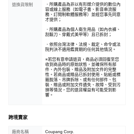
．所購產品為非以有形媒介提供的數位內
退換貨限制
容或線上服務（如電子書、影音串流服
務、訂閱制軟體服務等）並經您事先同意
才提供；
．所購產品為個人衛生用品（如內衣褲、
刮鬍刀、穿戴式美甲等）且已拆封；
．依照台灣法律、法規、裁定、命令或法
院判決不適用鑑賞期的任何其他情況。
※若您有意申請退貨，商品必須回復至您
收到商品時的原始狀態，並確保所有部
件、內外包裝、贈品及附加文件的完整
性。若商品或贈品已拆封使用、貼紙或標
籤脫落、吊牌拆除、或有任何部件、包
裝、贈品或附加文件遺失、故障、受到污
損等情況，您的退貨權益有可能受到影
響。
跨境賣家
廠商名稱
Coupang Corp.