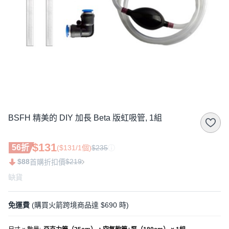
BSFH 精美的 DIY 加長 Beta 版虹吸管, 1組
$131
56折
($131/1個)
$235
$88
$219
首購折扣價
缺貨
免運費
(購買火箭跨境商品達 $690 時)