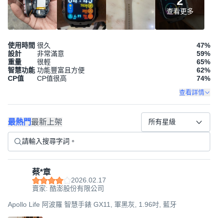
2
查看更多
使用時間
很久
47
%
設計
非常滿意
59
%
重量
很輕
65
%
智慧功能
功能豐富且方便
62
%
CP值
CP值很高
74
%
查看詳情
最熱門
最新上架
所有星級
蔡*章
2026.02.17
賣家: 酷澎股份有限公司
Apollo Life 阿波羅 智慧手錶 GX11, 軍黑灰, 1.96吋, 藍牙