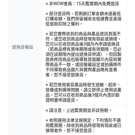
※ 非WOW會員：15天鑑賞期內免費退貨
※ 部分退貨時，若剩餘訂單金額未達最低
訂購金額，我們保留補收去程運費並直接
從退款扣除之權利。
※ 若您實際收到的商品與產品資訊頁面不
符，或您收到商品時發現有瑕疵或損壞，
您可以在收到商品後3個月內申請退換貨
退換貨權益
（若商品標有賞味期限或有效期限，您必
須在該期限內提出退換貨申請），但因製
造商修改商品包裝導致頁面顯示內容與實
際商品不一致，或因螢幕設定或拍攝條件
不同導致商品圖片與實際產品略有差異
者，恕不接受退換貨。
※ 若您使用美容產品時發生過敏、起疹、
發癢或刺痛等問題，請立即停止使用該產
品，您可以在收到商品後3個月內憑診斷
證明書申請退貨。
※ 請注意，上述鑑賞期並非試用期。
※ 依照適用法律法規規定，下列情形不適
用鑑賞期，除收到商品時發現有瑕疵或已
損壞者外，恕不接受退貨：