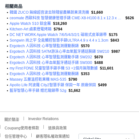
相關商品
•
韓國 ZUCO 無線超音波去除殘留農藥蔬果清洗機
$1,660
•
ceomate 西歐科技 智慧健康管理手錶 CME-X8-H100 8.1 x 12.3 x 2.9cm 天空藍 40g
$626
•
Apple Watch S10 鋁金屬
$18,260
•
Kitchen-Art 鹵素燈電烤箱
$794
•
DC NET WORK Apple Watch 7/6/5/4/3/2/1 磁吸式皮革錶帶
$175
•
Songwin 尚之宇 全能觸控智慧手錶ULTRA 4.9 x 4.4 x 1.3cm
$843
•
Ergotech 人因科技 心率智慧監測運動腕錶
$570
•
Ergotech 人因科技 5ATM游泳心率血氧藍牙通話腕錶 SW210
$987
•
Ergotech 人因科技 心率智慧監測運動手錶 SW202
$670
•
Ergotech 人因科技 心率血氧藍牙通話手錶 SW300
$488
•
my First FONE 兒童智慧手錶手機 S3 +1個月無限數據
$11,601
•
Ergotech 人因科技 心率智慧監測運動腕錶
$353
•
Massey 五層溫控乾果機 MAS-535
$790
•
Apollo Life 阿波羅 City2智慧手錶 保固一年 原廠保固
$499
•
藍芽智慧心率手錶 贈尼龍錶帶 52g
$1,662
Investor Relations
關於酷澎
Coupang使用者條款
退換貨政策
信任管理中心
顧客隱私權政策通知