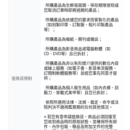
· 所購產品為生鮮易腐類、保存期限很短或
您取消訂單時即將過期的產品；
· 所購產品為依據您的要求而客製化的產品
（如刻製印章、訂製服、相片印製產品
等）；
· 所購產品為報紙、期刊或雜誌；
· 所購產品為影音商品或電腦軟體（如
CD、DVD等）且已拆封；
· 所購產品為非以有形媒介提供的數位內容
或線上服務（如電子書、影音串流服務、
訂閱制軟體服務等）並經您事先同意才提
供；
退換貨限制
· 所購產品為個人衛生用品（如內衣褲、刮
鬍刀、穿戴式美甲等）且您已拆封；
· 依照所適用法律、法規、裁定、命令或法
院判決不適用鑑賞期的任何其他情況。
※ 若您有意申請退換貨，商品必須回復至
您收到商品時的原始狀態，並確保所有部
件、內外包裝、贈品及附加文件的完整