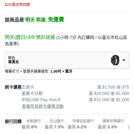
$28 酷澎幣回饋
免運費
該商品是
明天 到貨,
明天(週日) 8/9
預計送達
(
1小時 7分
內訂購時
/ 以臺北市松山區
為基準
)
顏色
軍黑灰
螢幕尺寸 × 智慧手錶連接性
:
1.96吋 × 藍牙
刷卡優惠
王道卡
滿 $1,500 省 $75
星展卡分期
滿 $20,000 省 $1,000
中信LINE Pay Visa卡
滿 $31,000 省 $1,000
查看所有刷卡優惠活動
銀行回饋
台新銀行
玉山銀行
中國信託銀行
國泰世華銀行
最高
8%
最高
7.5%
最高
6.2%
最高
3.3%
最