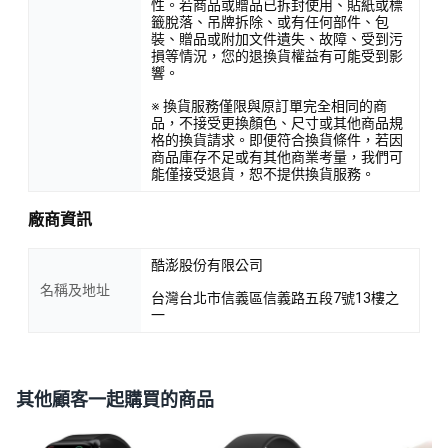
性。若商品或贈品已拆封使用、貼紙或標
籤脫落、吊牌拆除、或有任何部件、包
裝、贈品或附加文件遺失、故障、受到污
損等情況，您的退換貨權益有可能受到影
響。
※ 換貨服務僅限與原訂單完全相同的商
品，不接受更換顏色、尺寸或其他商品規
格的換貨請求。即便符合換貨條件，若因
商品庫存不足或有其他商業考量，我們可
能僅接受退貨，恕不提供換貨服務。
廠商資訊
酷澎股份有限公司
名稱及地址
台灣台北市信義區信義路五段7號13樓之
一
其他顧客一起購買的商品