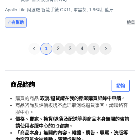
Apollo Life 阿波羅 智慧手錶 GX11, 軍黑灰, 1.96吋, 藍牙
有幫助
檢舉
1
2
3
4
5
商品諮詢
諮詢
購買的商品
取消/退貨請在我的酷澎購買記錄中申請
。
商品咨詢及評價板塊不處理取消或退貨事宜，請聯絡客
服中心。
價格、賣家、換貨/退貨及配送等與商品本身無關的咨詢
請使用客服中心的1:1咨詢
。
「商品本身」無關的內容、轉讓、廣告、辱罵、洗版等
內容可能會被移動、隱藏或刪除
。