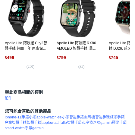
Apollo Life 阿波羅 City2智
Apollo Life 阿波羅 RX86
Apollo Life 
慧手錶 保固一年 原廠保固,
AMOLED 智慧手錶, 黑色,
錶 DJ26, 藍牙, 
黑色, 1.85吋, 藍牙, 1個
53.2mm, 藍牙
499
799
745
$
$
$
(
250
)
(
35
)
(
5
與此商品相關的類別
配件
您可能會喜歡的其他產品
iphone-11
手錶小米
apple-watch-se
小米智能手錶
血氧機
智能手環
紅米手錶
兒童智慧手錶
智慧手錶
applewatch
allo
智慧手環
心率偵測器
garmin
運動手環
smart-watch
手錶garmin