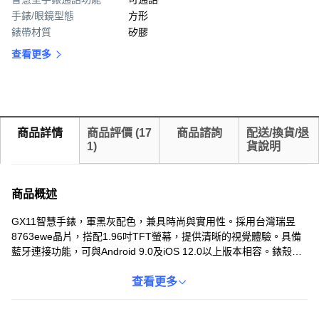
手錶/眼鏡型態
方形
錶帶材質
矽膠
查看更多
商品詳情
商品評價
(
17
商品諮詢
配送/換貨/退
1
)
貨說明
商品概述
GX11智慧手錶，軍黑灰配色，兼具時尚與實用性。採用台灣瑞昱
8763ewe晶片，搭配1.96吋TFT螢幕，提供清晰的視覺體驗。具備
藍牙連接功能，可與Android 9.0及iOS 12.0以上版本相容。錶殼採
用金屬合金材質，表面覆蓋強化玻璃，堅固耐用。電池容量為420毫
安培時，日常使用模式下可持續7-10天，待機時間更長達50天。此
查看更多
外，手錶還具備3個大氣壓力的防水性能，讓您在各種環境下都能安
心使用。