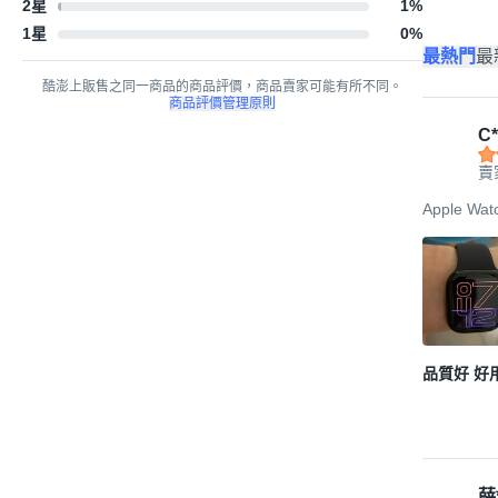
2星
1
%
1星
0
%
最熱門
最
酷澎上販售之同一商品的商品評價，商品賣家可能有所不同。
商品評價管理原則
C*
賣
Apple W
品質好 好
薛