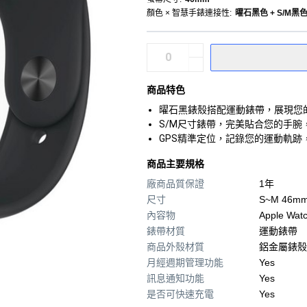
顏色 × 智慧手錶連接性
:
曜石黑色 + S/M黑色
商品特色
曜石黑錶殼搭配運動錶帶，展現您
S/M尺寸錶帶，完美貼合您的手腕
GPS精準定位，記錄您的運動軌跡
商品主要規格
廠商品質保證
1年
尺寸
S~M 46m
內容物
Apple Wa
錶帶材質
運動錶帶
商品外殼材質
鋁金屬錶殼
月經週期管理功能
Yes
訊息通知功能
Yes
是否可快速充電
Yes