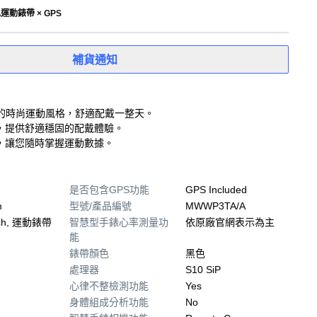
運動錶帶 × GPS
補貨通知
的時尚運動風格，舒適配戴一整天。
，提供舒適穩固的配戴體驗。
，讓您隨時掌握運動數據。
是否包含GPS功能
GPS Included
m
型號/產品編號
MWWP3TA/A
tch, 運動錶帶
智慧型手錶心率測量功
依原廠官網表示為主
能
錶帶顏色
黑色
處理器
S10 SiP
心律不整檢測功能
Yes
身體組成分析功能
No