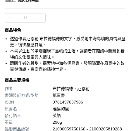
出版社
:
開放之路媒體
商品特色
透過作者厄恩勒·布拉德福德的文字，感受地中海島嶼的風情與歷
史，彷彿身歷其境。
本書以生動的筆觸描繪了島嶼的生活，讓讀者在閱讀中體驗到獨
特的文化氛圍與人情味。
跟隨作者的腳步，探索地中海各個島嶼，發現隱藏在風景中的故
事與傳說，豐富您的精神世界。
商品主要規格
作者
布拉德福德，厄恩勒
書籍裝訂方式/型態
紙質書
ISBN
9781497637986
原書名
離島的風
發行語言
英語
重量
290g
酷澎商品編號
21000059756160 - 21000205819288