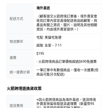
海外直送
（顧客提交火箭跨境訂單後，境外賣家會
配送方式
收到訂單內容並直接配送商品給顧客，與
產品有關之資訊、圖片、說明及其他相關
資訊，均由境外賣家提供。）
宅配: 黑貓宅急便
物流夥伴
超取: 全家、7-11
$195
運費
- 火箭跨境商品訂單價格超過$690免運費
一筆訂單中有數個商品，僅收一次運費(但
統一運費計算
商品可能分次配送)
火箭跨境退換貨政策
※因火箭跨境商品為海外直送，退貨時境
外賣家保留收取退貨處理費（新臺幣95
退貨費用
元）並直接從退款扣除之權利。