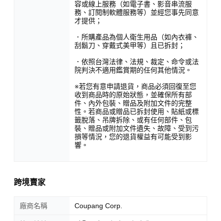
容或線上服務（如電子書、影音串流服
務、訂閱制軟體服務等）並經您事先同意
才提供；
．所購產品為個人衛生用品（如內衣褲、
刮鬍刀、穿戴式美甲等）且已拆封；
．依照台灣法律、法規、裁定、命令或法
院判決不適用鑑賞期的任何其他情況。
※若您有意申請退貨，商品必須回復至您
收到商品時的原始狀態，並確保所有部
件、內外包裝、贈品及附加文件的完整
性。若商品或贈品已拆封使用、貼紙或標
籤脫落、吊牌拆除、或有任何部件、包
裝、贈品或附加文件遺失、故障、受到污
損等情況，您的退貨權益有可能受到影
響。
跨境賣家
廠商名稱
Coupang Corp.