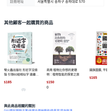
註冊地址
서울특별시 송파구 송파대로 570
其他顧客一起購買的商品
螢火蟲出版社 形近字沒煩
商周 植物比你想的更聰
國旗圖鑑, 平裝
惱 引領60組相似字 遠離航
明：植物智能的探索之旅
165
$
用詞的陷阱, 平裝
185
150
$
$
(
2
)
0
(
1
)
與此商品相關的類別
DIY/嗜好
寵物
古董/收藏品
園林藝術/造景
家/室內裝潢