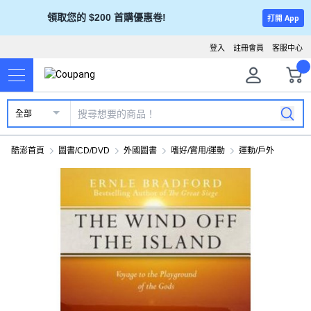
領取您的 $200 首購優惠卷!
打開 App
登入
註冊會員
客服中心
全部
酷澎首頁
圖書/CD/DVD
外國圖書
嗜好/實用/運動
運動/戶外