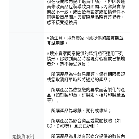
須在該期限內提出退貨申請），但因製造
商修改商品包裝導致頁面顯示內容與實際
商品不一致，或因螢幕設定或拍攝條件不
同導致商品圖片與實際產品略有差異者，
恕不接受退換貨。
※請注意，境外賣家同意提供的鑑賞期並
非試用期。
※境外賣家同意提供的鑑賞期不適用下列
情形，除收到商品時發現有瑕疵或已損壞
者外，恕不接受退貨：
．所購產品為生鮮易腐類、保存期限很短
或您取消訂單時即將過期的產品；
．所購產品為依據您的要求而客製化的產
品（如刻製印章、訂製服、相片印製產品
等）；
．所購產品為報紙、期刊或雜誌；
．所購產品為影音商品或電腦軟體（如
CD、DVD等）且您已拆封；
．所購產品為非以有形媒介提供的數位內
退換貨限制