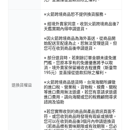
※火箭跨境商品恕不提供換貨服務。
※ 經境外賣家同意，收到火箭跨境商品後7
天鑑賞期內得申請退貨。
※因火箭跨境商品為海外直送，從商品開
始配送至配達為止，恕無法受理退貨，但
您可在收到商品後申請退貨。
※ 部分退貨時，若剩餘訂單金額未達免運
門檻，您原本享有的免運優惠將予以取
消，境外賣家保留補收去程運費（新臺幣
195元）並直接從退款扣除之權利。
※火箭跨境商品退貨時，台灣海關所課徵
退換貨權益
的進口稅、營業稅、貨物稅、規費、關稅
等進口費用無法退還，若您有意請求退還
進口費用，請向海關或您的稅務顧問尋求
諮詢及協助
※若您實際收到的商品與產品資訊頁面不
符，或您收到商品時發現有瑕疵或損壞，
您可以在收到商品後3個月內申請退換貨
（若商品標有賞味期限或有效期限，您必