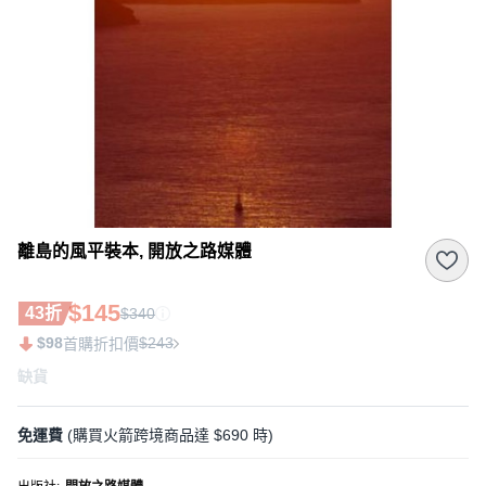
離島的風平裝本, 開放之路媒體
$145
43折
$340
$98
$243
首購折扣價
缺貨
免運費
(購買火箭跨境商品達 $690 時)