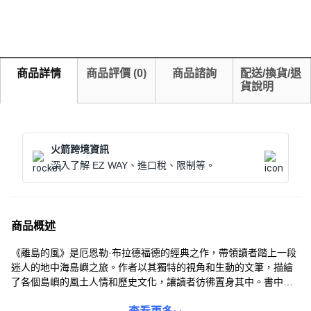
商品詳情
商品評價
(
0
)
商品諮詢
配送/換貨/退
貨說明
火箭跨境資訊
深入了解 EZ WAY、進口稅、限制等。
商品概述
《離島的風》是厄恩勒·布拉德福德的經典之作，帶領讀者踏上一段
迷人的地中海島嶼之旅。作者以其獨特的視角和生動的文筆，描繪
了各個島嶼的風土人情和歷史文化，讓讀者彷彿置身其中。書中不
僅有美麗的風景描寫，還有許多關於島嶼居民的故事，展現了地中