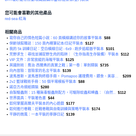
您可能會喜歡的其他產品
red-sea-紅海
相關商品
•
寫你自己的情色短篇小說：60 頁橫線講述你的故事平裝本
$88
•
保齡球館雜誌：150 頁內襯筆記本/日記平裝本
$127
•
我的 5k 訓練日記：空白橫線日記 - 6x9 - 跑步追蹤器平裝本
$101
•
荒野求生：尋找並捕捉野生肉的陷阱：（生存指南生存裝備）平裝本
$112
•
VIP 文件：非常放縱的海報平裝本
$125
•
英國劍術：喬治·西爾弗的真實之戰；第一卷：單劍精裝
$735
•
向內冒險：冒險家的名言平裝本
$139
•
波馬普斯。波馬普狗終極手冊。 Pomapoo 護理費用、餵食、美容、健康和培訓書籍。平裝
$209
•
2v2 籃球戰術手冊：50 個半場模板平裝本
$88
•
諾亞方舟摺紙精裝
$280
•
自製驅蟲劑：15 種無毒驅蟲劑配方，可驅除蚊蟲和蜱蟲：（自然...
$112
•
世界面具：平裝著色書
$44
•
如何掌握高爾夫平裝本的內心遊戲
$177
•
如何進行巷戰：近戰巷戰與自衛訓練與策略平裝本
$174
•
平靜的微風：一本平裝的寧靜日記
$139