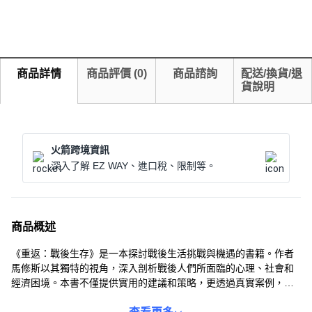
商品詳情
商品評價
(
0
)
商品諮詢
配送/換貨/退
貨說明
火箭跨境資訊
深入了解 EZ WAY、進口稅、限制等。
商品概述
《重返：戰後生存》是一本探討戰後生活挑戰與機遇的書籍。作者
馬修斯以其獨特的視角，深入剖析戰後人們所面臨的心理、社會和
經濟困境。本書不僅提供實用的建議和策略，更透過真實案例，激
勵讀者勇敢面對挑戰，重新找回生活的意義與方向。無論您是退伍