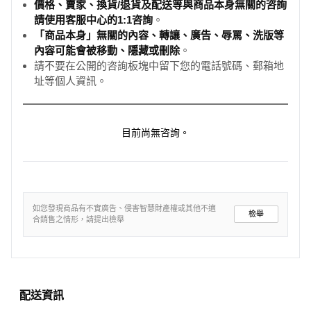
價格、賣家、換貨/退貨及配送等與商品本身無關的咨詢
請使用客服中心的1:1咨詢
。
「商品本身」無關的內容、轉讓、廣告、辱罵、洗版等
內容可能會被移動、隱藏或刪除
。
請不要在公開的咨詢板塊中留下您的電話號碼、郵箱地
址等個人資訊。
目前尚無咨詢。
如您發現商品有不實廣告、侵害智慧財產權或其他不適
檢舉
合銷售之情形，請提出檢舉
配送資訊