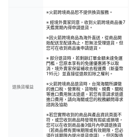
※火箭跨境商品恕不提供換貨服務。
※ 經境外賣家同意，收到火箭跨境商品後7
天鑑賞期內得申請退貨。
※因火箭跨境商品為海外直送，從商品開
始配送至配達為止，恕無法受理退貨，但
您可在收到商品後申請退貨。
※ 部分退貨時，若剩餘訂單金額未達免運
門檻，您原本享有的免運優惠將予以取
消，境外賣家保留補收去程運費（新臺幣
195元）並直接從退款扣除之權利。
※火箭跨境商品退貨時，台灣海關所課徵
退換貨權益
的進口稅、營業稅、貨物稅、規費、關稅
等進口費用無法退還，若您有意請求退還
進口費用，請向海關或您的稅務顧問尋求
諮詢及協助
※若您實際收到的商品與產品資訊頁面不
符，或您收到商品時發現有瑕疵或損壞，
您可以在收到商品後3個月內申請退換貨
（若商品標有賞味期限或有效期限，您必
須在該期限內提出退貨申請），但因製造