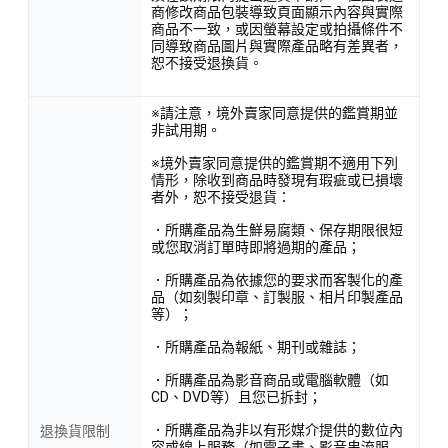
商修改商品包裝導致頁面顯示內容與實際
商品不一致，或因螢幕設定或拍攝條件不
同導致商品圖片與實際產品略有差異者，
恕不接受退換貨。
※請注意，境外賣家同意提供的鑑賞期並
非試用期。
※境外賣家同意提供的鑑賞期不適用下列
情形，除收到商品時發現有瑕疵或已損壞
者外，恕不接受退貨：
．所購產品為生鮮易腐類、保存期限很短
或您取消訂單時即將過期的產品；
．所購產品為依據您的要求而客製化的產
品（如刻製印章、訂製服、相片印製產品
等）；
．所購產品為報紙、期刊或雜誌；
．所購產品為影音商品或電腦軟體（如
CD、DVD等）且您已拆封；
．所購產品為非以有形媒介提供的數位內
退換貨限制
容或線上服務（如電子書、影音串流服