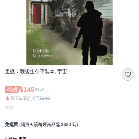
重返：戰後生存平裝本, 宇宙
$145
43折
$340
$97
$242
首購折扣價
缺貨
免運費
(購買火箭跨境商品達 $690 時)