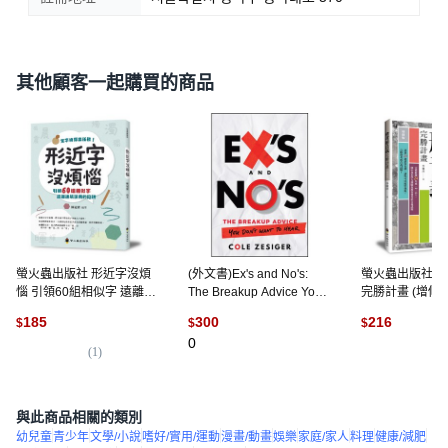
其他顧客一起購買的商品
螢火蟲出版社 形近字沒煩
(外文書)Ex's and No's:
螢火蟲出版社 
惱 引領60組相似字 遠離航
The Breakup Advice You
完勝計畫 (增修版
用詞的陷阱, 平裝
Don't Want to Hear
185
300
216
$
$
$
Paperback, Jossey-Bass,
0
English
(
1
)
(
1
)
與此商品相關的類別
幼兒童
青少年
文學/小說
嗜好/實用/運動
漫畫/動畫
娛樂
家庭/家人
料理
健康/減肥