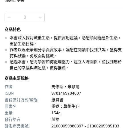
出版社
:
宇宙
商品特色
本書深入探討戰後生活，提供實用建議，助您順利適應新生活，
重拾生活目標。
作者以溫暖筆觸分享真實故事，讓您在閱讀中找到共鳴，獲得支
持與鼓勵，勇敢面對挑戰。
透過本書，您將學習如何處理壓力、建立人際關係，並找到屬於
自己的幸福與滿足感，值得推薦。
商品主要規格
作者
馬修斯，米歇爾
ISBN
9781469784687
書籍裝訂方式/型態
紙質書
原書名
重返：戰後生存
重量
154g
發行語言
英語
酷澎商品編號
21000059880397 - 21000205985103