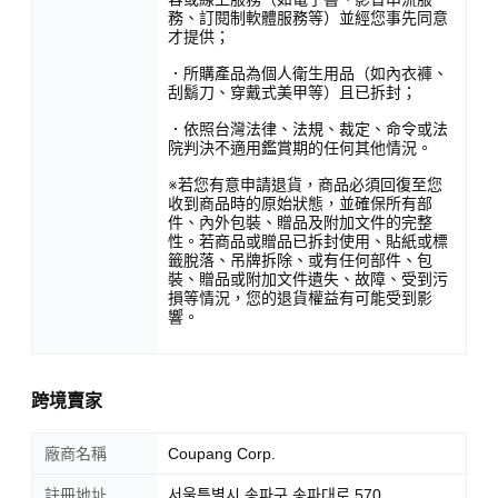
務、訂閱制軟體服務等）並經您事先同意
才提供；
．所購產品為個人衛生用品（如內衣褲、
刮鬍刀、穿戴式美甲等）且已拆封；
．依照台灣法律、法規、裁定、命令或法
院判決不適用鑑賞期的任何其他情況。
※若您有意申請退貨，商品必須回復至您
收到商品時的原始狀態，並確保所有部
件、內外包裝、贈品及附加文件的完整
性。若商品或贈品已拆封使用、貼紙或標
籤脫落、吊牌拆除、或有任何部件、包
裝、贈品或附加文件遺失、故障、受到污
損等情況，您的退貨權益有可能受到影
響。
跨境賣家
廠商名稱
Coupang Corp.
註冊地址
서울특별시 송파구 송파대로 570