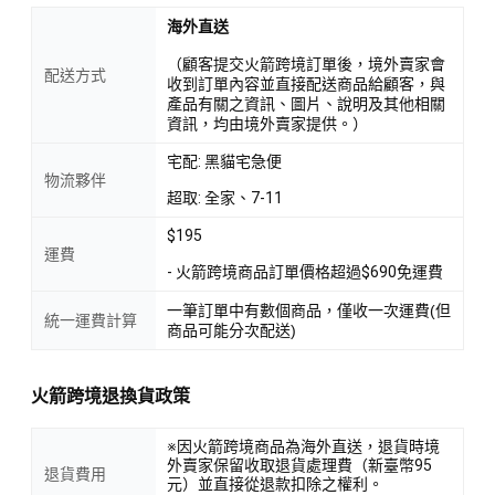
海外直送
（顧客提交火箭跨境訂單後，境外賣家會
配送方式
收到訂單內容並直接配送商品給顧客，與
產品有關之資訊、圖片、說明及其他相關
資訊，均由境外賣家提供。）
宅配: 黑貓宅急便
物流夥伴
超取: 全家、7-11
$195
運費
- 火箭跨境商品訂單價格超過$690免運費
一筆訂單中有數個商品，僅收一次運費(但
統一運費計算
商品可能分次配送)
火箭跨境退換貨政策
※因火箭跨境商品為海外直送，退貨時境
外賣家保留收取退貨處理費（新臺幣95
退貨費用
元）並直接從退款扣除之權利。