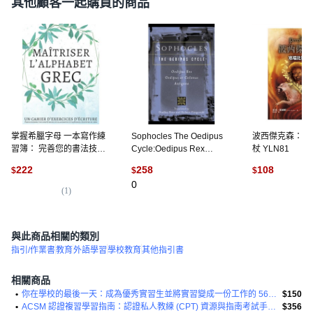
其他顧客一起購買的商品
掌握希臘字母 一本寫作練
Sophocles The Oedipus
波西傑克森：塞
習簿： 完善您的書法技
Cycle:Oedipus Rex
杖 YLN81
巧... 平裝版, 獨立出版, 英
Oedipus at Colonus
222
258
108
$
$
$
文
Antigone, Mariner Books,
0
英文, 平裝版
(
1
)
(
2
)
與此商品相關的類別
指引/作業書
教育
外語學習
學校教育
其他指引書
相關商品
•
你在學校的最後一天：成為優秀實習生並將實習變成一份工作的 56 種方法平裝本
$150
•
ACSM 認證複習學習指南：認證私人教練 (CPT) 資源與指南考試手冊平裝本
$356