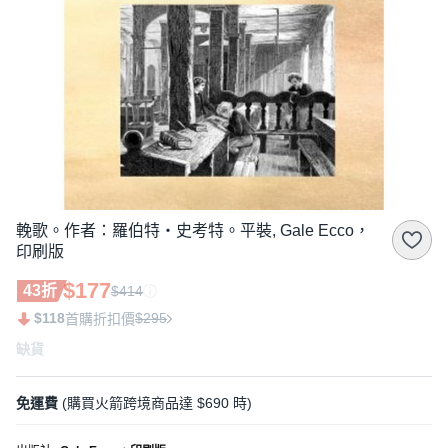
輓歌。作者：羅伯特‧史考特。平裝, Gale Ecco，
印刷版
$177
43折
$414
$118
$295
首購折扣價
缺貨
免運費
(購買火箭跨境商品達 $690 時)