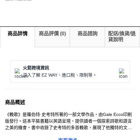
商品詳情
商品評價
(
0
)
商品諮詢
配送/換貨/退
貨說明
火箭跨境資訊
深入了解 EZ WAY、進口稅、限制等。
商品概述
《輓歌》是羅伯特·史考特所著的一部文學作品，由Gale Ecco印刷
版發行。這本平裝書籍以英語呈現，提供讀者一個探索詩歌和語言
之美的機會。書中收錄了史考特的多首輓歌，展現了他獨特的文學
風格和深刻的情感。適合對英國文學、詩歌以及語言學習有興趣的