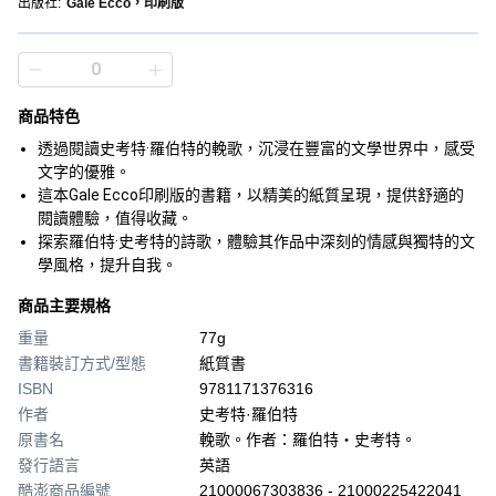
出版社
:
Gale Ecco，印刷版
商品特色
透過閱讀史考特·羅伯特的輓歌，沉浸在豐富的文學世界中，感受
文字的優雅。
這本Gale Ecco印刷版的書籍，以精美的紙質呈現，提供舒適的
閱讀體驗，值得收藏。
探索羅伯特·史考特的詩歌，體驗其作品中深刻的情感與獨特的文
學風格，提升自我。
商品主要規格
重量
77g
書籍裝訂方式/型態
紙質書
ISBN
9781171376316
作者
史考特·羅伯特
原書名
輓歌。作者：羅伯特‧史考特。
發行語言
英語
酷澎商品編號
21000067303836 - 21000225422041