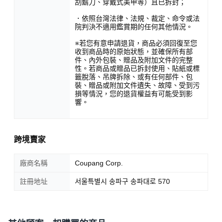
刮鬍刀、穿戴式美甲等）且已拆封；
．依照台灣法律、法規、裁定、命令或法
院判決不適用鑑賞期的任何其他情況。
※若您有意申請退貨，商品必須回復至您
收到商品時的原始狀態，並確保所有部
件、內外包裝、贈品及附加文件的完整
性。若商品或贈品已拆封使用、貼紙或標
籤脫落、吊牌拆除、或有任何部件、包
裝、贈品或附加文件遺失、故障、受到污
損等情況，您的退貨權益有可能受到影
響。
跨境賣家
廠商名稱
Coupang Corp.
註冊地址
서울특별시 송파구 송파대로 570