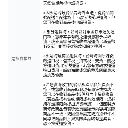
天鑑賞期內得申請退貨。
※因火箭跨境商品為海外直送，從商品開
始配送至配達為止，恕無法受理退貨，但
您可在收到商品後申請退貨。
※ 部分退貨時，若剩餘訂單金額未達免運
門檻，您原本享有的免運優惠將予以取
消，境外賣家保留補收去程運費（新臺幣
195元）並直接從退款扣除之權利。
※火箭跨境商品退貨時，台灣海關所課徵
退換貨權益
的進口稅、營業稅、貨物稅、規費、關稅
等進口費用無法退還，若您有意請求退還
進口費用，請向海關或您的稅務顧問尋求
諮詢及協助
※若您實際收到的商品與產品資訊頁面不
符，或您收到商品時發現有瑕疵或損壞，
您可以在收到商品後3個月內申請退換貨
（若商品標有賞味期限或有效期限，您必
須在該期限內提出退貨申請），但因製造
商修改商品包裝導致頁面顯示內容與實際
商品不一致，或因螢幕設定或拍攝條件不
同導致商品圖片與實際產品略有差異者，
恕不接受退換貨。