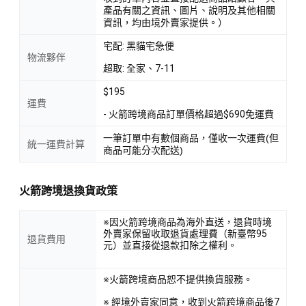
產品有關之資訊、圖片、說明及其他相關
資訊，均由境外賣家提供。）
宅配: 黑貓宅急便
物流夥伴
超取: 全家、7-11
$195
運費
- 火箭跨境商品訂單價格超過$690免運費
一筆訂單中有數個商品，僅收一次運費(但
統一運費計算
商品可能分次配送)
火箭跨境退換貨政策
※因火箭跨境商品為海外直送，退貨時境
外賣家保留收取退貨處理費（新臺幣95
退貨費用
元）並直接從退款扣除之權利。
※火箭跨境商品恕不提供換貨服務。
※ 經境外賣家同意，收到火箭跨境商品後7