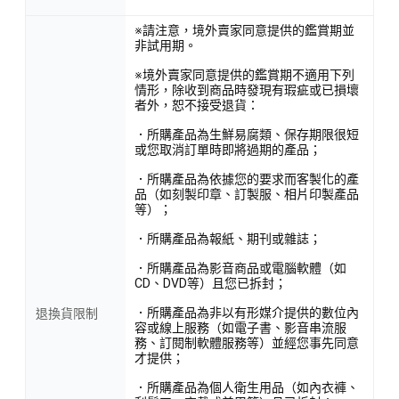
※請注意，境外賣家同意提供的鑑賞期並
非試用期。
※境外賣家同意提供的鑑賞期不適用下列
情形，除收到商品時發現有瑕疵或已損壞
者外，恕不接受退貨：
．所購產品為生鮮易腐類、保存期限很短
或您取消訂單時即將過期的產品；
．所購產品為依據您的要求而客製化的產
品（如刻製印章、訂製服、相片印製產品
等）；
．所購產品為報紙、期刊或雜誌；
．所購產品為影音商品或電腦軟體（如
CD、DVD等）且您已拆封；
．所購產品為非以有形媒介提供的數位內
退換貨限制
容或線上服務（如電子書、影音串流服
務、訂閱制軟體服務等）並經您事先同意
才提供；
．所購產品為個人衛生用品（如內衣褲、