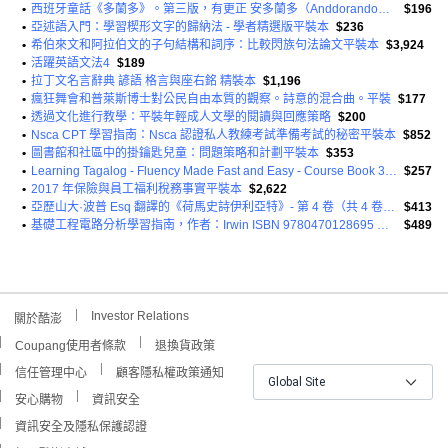
•
西班牙童話《多蘭多》。第三版，有更正 安多蘭多（Anddorando）西班牙故事。第三版。平裝
$196
•
亞述語入門：學習楔形文字的歸納法 - 學者精選版平裝本
$236
•
希伯來文和阿拉伯文的子句結構和詞序：比較閃族句法論文平裝本
$3,924
•
活躍英語文法4
$189
•
拉丁文名言辭典 諺語 格言與座右銘 精裝本
$1,196
•
瘋狂舞會和普萊斯博士對公民自由本質的觀察。詩意的混合曲。平裝
$177
•
透過文化進行教學：平裝年輕成人文學的閱讀與回應策略
$200
•
Nsca CPT 學習指南：Nsca 認證私人教練考試準備考試的秘密平裝本
$852
•
圖書館和社區中的掛鑰匙兒童：問題策略和計劃平裝本
$353
•
Learning Tagalog - Fluency Made Fast and Easy - Course Book 3 (Part of 7-Book Set) B&w + Free Audio Download Paperback
$257
•
2017 年保險與員工福利稅務事實平裝本
$2,622
•
亞歷山大·波普 Esq 翻譯的《荷馬史詩伊利亞特》- 第 4 卷（共 4 卷）平裝本
$413
•
基礎工程電路分析學習指南，作者：Irwin ISBN 9780470128695 平裝本
$489
Investor Relations
關於酷澎
Coupang使用者條款
退換貨政策
信任管理中心
顧客隱私權政策通知
Global Site
安心購物
資訊安全
資訊安全及隱私保護認證