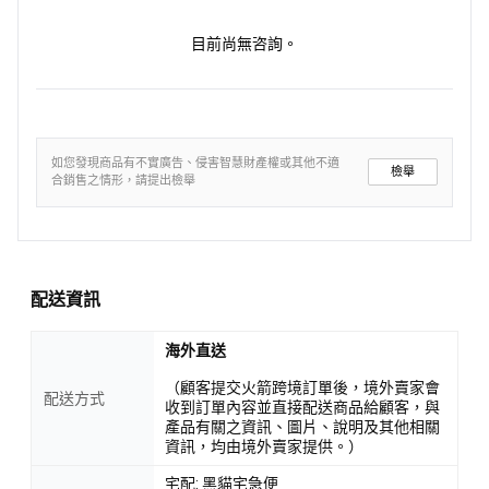
目前尚無咨詢。
如您發現商品有不實廣告、侵害智慧財產權或其他不適
檢舉
合銷售之情形，請提出檢舉
配送資訊
海外直送
（顧客提交火箭跨境訂單後，境外賣家會
配送方式
收到訂單內容並直接配送商品給顧客，與
產品有關之資訊、圖片、說明及其他相關
資訊，均由境外賣家提供。）
宅配: 黑貓宅急便