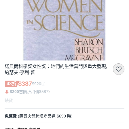
諾貝爾科學獎女性獎：她們的生活奮鬥與重大發現,
約瑟夫·亨利·普
$387
43折
$920
$200
$587
首購折扣價
缺貨
免運費
(購買火箭跨境商品達 $690 時)