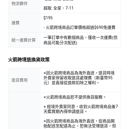
物流夥伴
超取: 全家、7-11
$195
運費
- 火箭跨境商品訂單價格超過$690免運費
一筆訂單中有數個商品，僅收一次運費(但
統一運費計算
商品可能分次配送)
火箭跨境退換貨政策
※因火箭跨境商品為海外直送，退貨時境
外賣家保留收取退貨處理費（新臺幣95
退貨費用
元）並直接從退款扣除之權利。
※火箭跨境商品恕不提供換貨服務。
※ 經境外賣家同意，收到火箭跨境商品後7
天鑑賞期內得申請退貨。
※因火箭跨境商品為海外直送，從商品開
始配送至配達為止，恕無法受理退貨，但