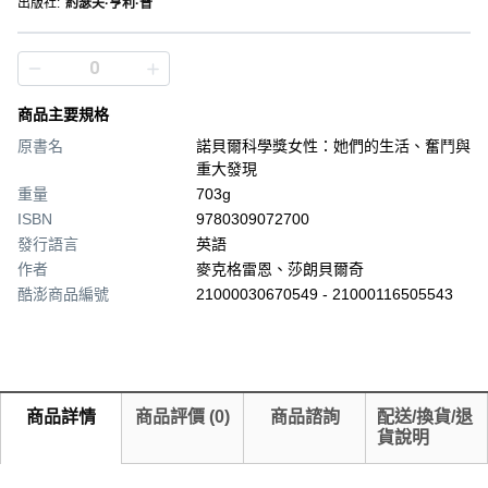
出版社
:
約瑟夫·亨利·普
商品主要規格
原書名
諾貝爾科學獎女性：她們的生活、奮鬥與
重大發現
重量
703g
ISBN
9780309072700
發行語言
英語
作者
麥克格雷恩、莎朗貝爾奇
酷澎商品編號
21000030670549 - 21000116505543
商品詳情
商品評價
(
0
)
商品諮詢
配送/換貨/退
貨說明