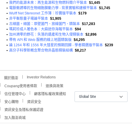
•
我們的能源未來：再生能源和生物燃料簡介平裝本
$1,445
•
電脈衝誘導的生物細胞膜動力學 - 背景實驗和建模平裝本
$1,745
•
Wulff Net Stereonet 工作簿：珍寶版平裝本
$179
•
非平衡態量子場論平裝本
$1,905
•
古細菌。細菌：厚壁菌門、放線菌門、精裝本
$17,283
•
瑪莉珍成人著色本：大麻迷你海報平裝本
$94
•
加州凋零的野花：失落的遺產和生物入侵精裝本
$2,896
•
帶有 API 和 Web 服務的線上地圖精裝版
$4,295
•
論 1264 年和 1556 年大彗星的預期回歸 - 學者精選版平裝本
$239
•
高分子科學新概念聚合物非晶態精裝結構
$8,217
Investor Relations
關於酷澎
Coupang使用者條款
退換貨政策
信任管理中心
顧客隱私權政策通知
Global Site
安心購物
資訊安全
資訊安全及隱私保護認證
加入酷澎商城