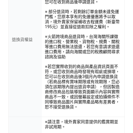
您可在收到商品後申請退貨。
※ 部分退貨時，若剩餘訂單金額未達免運
門檻，您原本享有的免運優惠將予以取
消，境外賣家保留補收去程運費（新臺幣
195元）並直接從退款扣除之權利。
※火箭跨境商品退貨時，台灣海關所課徵
退換貨權益
的進口稅、營業稅、貨物稅、規費、關稅
等進口費用無法退還，若您有意請求退還
進口費用，請向海關或您的稅務顧問尋求
諮詢及協助
※若您實際收到的商品與產品資訊頁面不
符，或您收到商品時發現有瑕疵或損壞，
您可以在收到商品後3個月內申請退換貨
（若商品標有賞味期限或有效期限，您必
須在該期限內提出退貨申請），但因製造
商修改商品包裝導致頁面顯示內容與實際
商品不一致，或因螢幕設定或拍攝條件不
同導致商品圖片與實際產品略有差異者，
恕不接受退換貨。
※請注意，境外賣家同意提供的鑑賞期並
非試用期。