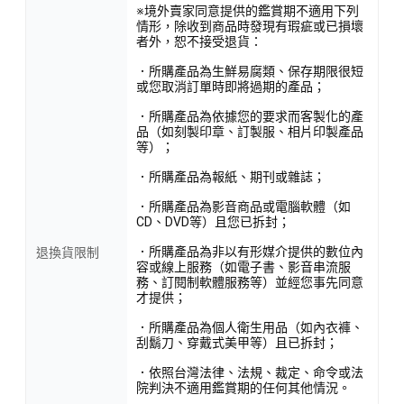
※境外賣家同意提供的鑑賞期不適用下列
情形，除收到商品時發現有瑕疵或已損壞
者外，恕不接受退貨：
．所購產品為生鮮易腐類、保存期限很短
或您取消訂單時即將過期的產品；
．所購產品為依據您的要求而客製化的產
品（如刻製印章、訂製服、相片印製產品
等）；
．所購產品為報紙、期刊或雜誌；
．所購產品為影音商品或電腦軟體（如
CD、DVD等）且您已拆封；
．所購產品為非以有形媒介提供的數位內
退換貨限制
容或線上服務（如電子書、影音串流服
務、訂閱制軟體服務等）並經您事先同意
才提供；
．所購產品為個人衛生用品（如內衣褲、
刮鬍刀、穿戴式美甲等）且已拆封；
．依照台灣法律、法規、裁定、命令或法
院判決不適用鑑賞期的任何其他情況。