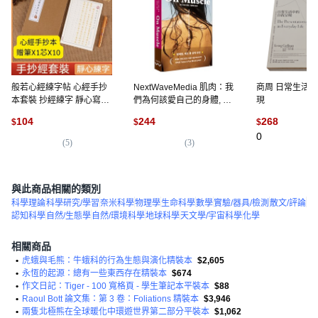
般若心經練字帖 心經手抄
NextWaveMedia 肌肉：我
商周 日常生活
本套裝 抄經練字 靜心寫經
們為何該愛自己的身體, 邦
現
本, 全繁體心經盒裝40張
妮·崔
104
244
268
$
$
$
+描金筆+10筆芯, N/A, N/A
0
(
5
)
(
3
)
與此商品相關的類別
科學理論
科學研究/學習
奈米科學
物理學
生命科學
數學
實驗/器具/檢測
散文/評論
認知科學
自然/生態學
自然/環境科學
地球科學
天文學/宇宙科學
化學
相關商品
•
虎蛾與毛熊：牛蛾科的行為生態與演化精裝本
$2,605
•
永恆的起源：總有一些東西存在精裝本
$674
•
作文日記：Tiger - 100 寬格頁 - 學生筆記本平裝本
$88
•
Raoul Bott 論文集：第 3 卷：Foliations 精裝本
$3,946
•
兩隻北極熊在全球暖化中環遊世界第二部分平裝本
$1,062