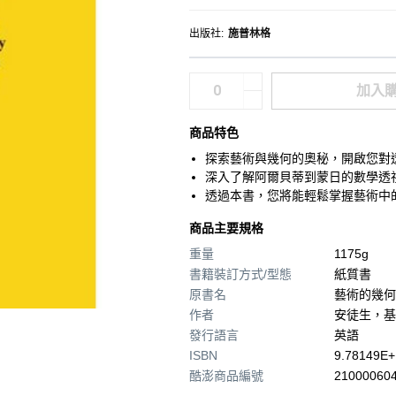
出版社
:
施普林格
加入
商品特色
探索藝術與幾何的奧秘，開啟您對
深入了解阿爾貝蒂到蒙日的數學透
透過本書，您將能輕鬆掌握藝術中
商品主要規格
重量
1175g
書籍裝訂方式/型態
紙質書
原書名
藝術的幾何
作者
安徒生，基
發行語言
英語
ISBN
9.78149E+
酷澎商品編號
210000604