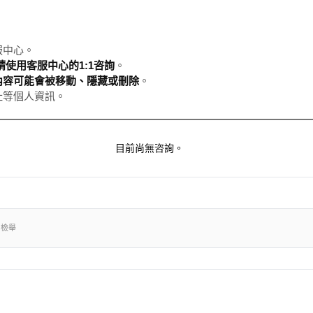
服中心。
使用客服中心的1:1咨詢
。
內容可能會被移動、隱藏或刪除
。
址等個人資訊。
目前尚無咨詢。
出檢舉