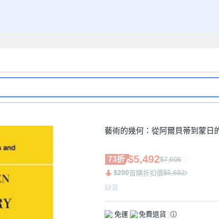
藝術的幾何：從阿爾貝蒂到蒙日的
$5,492
73折
$7,606
$200
$5,692
首購折扣價
缺貨
免運
免費退貨