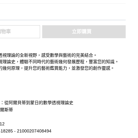
購物車
立即購買
透視理論的全新視野，感受數學與藝術的完美結合。
視理論史，體驗不同時代的藝術幾何發展歷程，豐富您的知識。
的幾何原理，提升您的藝術鑑賞能力，並激發您的創作靈感。
：從阿爾貝蒂到蒙日的數學透視理論史
爾斯蒂
12
18285 - 21000207408494